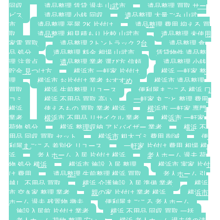
回収
遺品整理 賃貸 退去 山武市
遺品整理 買取 サー
ビス
遺品整理 小銭 回収
遺品整理 大量ごみ 山武
市
遺品整理 平屋 2K 片付け
遺品整理 費用 抑える 買
取
遺品整理 相見積もり 比較 山武市
遺品整理 未使用
家電 買取
遺品整理 2トントラック 2台
遺品整理 食
品 処分
遺品整理 料金 相場 山武市
賃貸物件 遺品整
理 注意点
遺品整理 業者 選び方 信頼
遺品整理 小銭
貯金 見つけ方
横浜市 一軒家 片付け
横浜 一軒家 整
理
横浜市 お片付け 業者 おすすめ
横浜市 遺品整理
買取
横浜 生前整理 リユース
便利屋まごころ 横浜 口
コミ
横浜 不用品 買取 高い
一軒家 丸ごと 整理 費用
横浜
使えるもの 買取 業者 横浜
横浜市 一軒家 専門
業者
横浜市 不用品 リサイクル 業者
横浜市 一軒家
荷物 処分
横浜 整理収納 アドバイザー 業者
横浜 不
用品 回収 買取 セット
横浜市 粗大ゴミ 費用 削減
便
利屋まごころ 差別化 リユース
一軒家 片付け 費用 相場 横
浜
老人ホーム 入居 片付け 横浜
老人ホーム 退去 荷
物 処分 横浜
横浜市 施設 入居 整理
横浜市 実家 片付
け 費用
遺品整理 生前整理 横浜 買取
老人ホーム 引
越し 不用品 買取
横浜 介護施設 入居 準備 業者
横浜
市 空き家 整理 業者
親の家 片付け 業者 横浜
横浜市
ホーム 退去 残置物 撤去
便利屋まごころ 老人ホーム
施設入居前 片付け 業者
横浜 不用品 回収 買取 一括