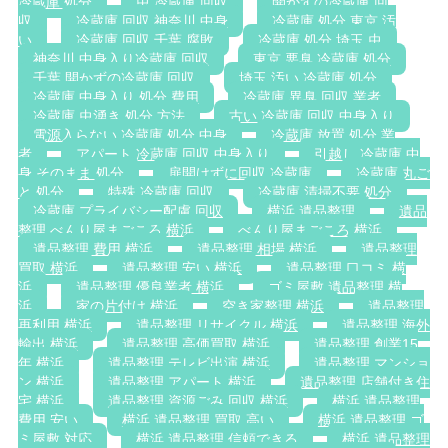
冷蔵庫 処分
虫 冷蔵庫 回収
開かずの冷蔵庫 回
収
冷蔵庫 回収 神奈川 中身
冷蔵庫 処分 東京 汚
い
冷蔵庫 回収 千葉 腐敗
冷蔵庫 処分 埼玉 虫
神奈川 中身入り冷蔵庫 回収
東京 悪臭 冷蔵庫 処分
千葉 開かずの冷蔵庫 回収
埼玉 汚い 冷蔵庫 処分
冷蔵庫 中身入り 処分 費用
冷蔵庫 異臭 回収 業者
冷蔵庫 虫湧き 処分 方法
古い 冷蔵庫 回収 中身入り
電源入らない 冷蔵庫 処分 中身
冷蔵庫 放置 処分 業
者
アパート 冷蔵庫 回収 中身入り
引越し 冷蔵庫 中
身 そのまま 処分
扉開けずに回収 冷蔵庫
冷蔵庫 丸ご
と 処分
特殊 冷蔵庫 回収
冷蔵庫 清掃不要 処分
冷蔵庫 プライバシー配慮 回収
横浜 遺品整理
遺品
整理 べんり屋まごころ 横浜
べんり屋まごころ 横浜
遺品整理 費用 横浜
遺品整理 相場 横浜
遺品整理
買取 横浜
遺品整理 安い 横浜
遺品整理 口コミ 横
浜
遺品整理 優良業者 横浜
ゴミ屋敷 遺品整理 横
浜
家の片付け 横浜
空き家整理 横浜
遺品整理
再利用 横浜
遺品整理 リサイクル 横浜
遺品整理 海外
輸出 横浜
遺品整理 高価買取 横浜
遺品整理 創業15
年 横浜
遺品整理 テレビ出演 横浜
遺品整理 マンショ
ン 横浜
遺品整理 アパート 横浜
遺品整理 店舗付き住
宅 横浜
遺品整理 資源ごみ 回収 横浜
横浜 遺品整理
費用 安い
横浜 遺品整理 買取 高い
横浜 遺品整理 ゴ
ミ屋敷 対応
横浜 遺品整理 信頼できる
横浜 遺品整理