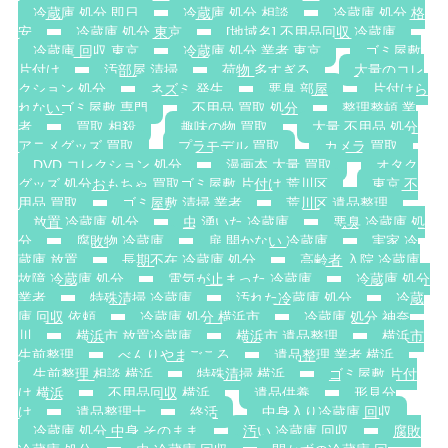
冷蔵庫 処分 即日
冷蔵庫 処分 相談
冷蔵庫 処分 格
安
冷蔵庫 処分 東京
[地域名] 不用品回収 冷蔵庫
冷蔵庫 回収 東京
冷蔵庫 処分 業者 東京
ゴミ屋敷
片付け
汚部屋 清掃
荷物 多すぎる
大量のコレ
クション 処分
ネズミ 発生
悪臭 部屋
片付けら
れないゴミ屋敷 専門
不用品 買取 処分
整理整頓 業
者
買取 相殺
趣味の物 買取
大量 不用品 処分
アニメグッズ 買取
プラモデル 買取
カメラ 買取
DVD コレクション 処分
漫画本 大量 買取
オタク
グッズ 処分おもちゃ 買取ゴミ屋敷 片付け 荒川区
東京 不
用品 買取
ゴミ屋敷 清掃 業者
荒川区 遺品整理
放置 冷蔵庫 処分
虫 湧いた 冷蔵庫
悪臭 冷蔵庫 処
分
腐敗物 冷蔵庫
扉 開かない 冷蔵庫
実家 冷
蔵庫 放置
長期不在 冷蔵庫 処分
高齢者 入院 冷蔵庫
故障 冷蔵庫 処分
電気が止まった 冷蔵庫
冷蔵庫 処分
業者
特殊清掃 冷蔵庫
汚れた冷蔵庫 処分
冷蔵
庫 回収 依頼
冷蔵庫 処分 横浜市
冷蔵庫 処分 神奈
川
横浜市 放置冷蔵庫
横浜市 遺品整理
横浜市
生前整理
べんりやまごころ
遺品整理 業者 横浜
生前整理 相談 横浜
特殊清掃 横浜
ゴミ屋敷 片付
け 横浜
不用品回収 横浜
遺品供養
形見分
け
遺品整理士
終活
中身入り冷蔵庫 回収
冷蔵庫 処分 中身 そのまま
汚い 冷蔵庫 回収
腐敗