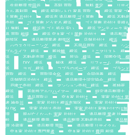
生前整理 世田谷
高額 買取
無料 査定
リサイ
クル 再利用
横浜 昭和レトロ 家具 買取
横浜 実家 ゴ
ミ屋敷 片付け
横浜市 遺品整理 ゴミ屋敷
横浜 不動産
売却
ゴミ屋敷 どうする 横浜
ゴミ屋敷 片付け 見積も
り 無料
横浜市 ゴミ 処分 安い
横浜 アンティーク 家
具 買取 相場
横浜 空き家 ゴミ屋敷 片付け
遺品整理
都筑区
遺品整理業者 都筑区
店舗片付け 横浜
ハウスクリーニング 横浜
不用品買取 横浜
シン
プルライフ 横浜
断捨離 横浜
ミニマリスト 横
浜
不動産売買 横浜
民泊 横浜
国際交流 横
浜
DIY 横浜
解体 横浜
リフォーム 横
浜
ヨガ 横浜
コブラのポーズ 横浜
ブランド
買取 横浜
買取現金化 横浜
合同供養 横浜
店舗閉店片付け 横浜
遺品整理士認定協会 横浜
戸建て売却 横浜
マンション売却 横浜
孤独死
横浜
若年性アルツハイマー 横浜
特定遺品整理士
横浜
遺品買取り
空き家 片付け
実家 片付け 業
者 神奈川
実家 片付け 横浜市旭区
実家 片付け
5LDK
実家 片付け 売却
実家 片付け 家族だけでは無
理
親が亡くなった 実家 片付け
遺品整理 業者 比
較
遺品整理 費用
遺品整理 不動産売却
遺品整
理 冷蔵庫
遺品整理 買取
遺品整理 リサイクル
空き家 片付け 専門業者
空き家 片付け 費用 相場