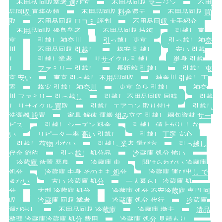
不用品 回収業者 選び方
不用品回収 マージン
不用
品回収 直接依頼
不用品回収 料金還元
不用品回収 買
取
不用品回収 口コミ 評判
不用品回収 大手紹介
不用品回収 優良業者
不用品回収 技術
引越し 東
京
引越し 神奈川
引っ越し 東京
引っ越し 神奈
川
不用品回収 引越し
格安 引越し
安い 引越
し
引越し業者
リサイクル 引越し
単身 引越
し
ファミリー 引越し
長距離 引越し
引越し 東
京 安い
東京 引っ越し 不用品回収
神奈川 引越し 丁
寧
格安 引越し 神奈川
東京 単身 引越し
神奈
川 ファミリー 引っ越し
引越し 不用品回収 同時
引越
し リサイクル 買取
引越し エアコン 取り付け
引越し
洗濯機 設置
家具 解体 運搬 組み立て 引越し 梱包資材 サー
ビス
引越し シーズン 料金
引越し 値上がり しな
い
リピーター率 高い 引越し
引越し 丁寧 安心
引越し 荷物 少ない
引越し 業者 選び方
引っ越し
代金 節約
引っ越し 処分品
冷蔵庫 処分 怖い
冷蔵庫 放置 悪臭
冷蔵庫 虫
開けられない 冷蔵庫
処分
冷蔵庫 中身 そのまま 処分
冷蔵庫 運び出し で
きない
古い 冷蔵庫 処分
一人暮らし 冷蔵庫 処
分
大型 冷蔵庫 処分
冷蔵庫 処分 不安冷蔵庫 専門 回
収
冷蔵庫 回収 業者
冷蔵庫 処分 代行
冷蔵庫
運び出し
不用品回収 冷蔵庫
冷蔵庫 撤去
遺品
整理 冷蔵庫冷蔵庫 処分 費用
冷蔵庫 処分 見積もり