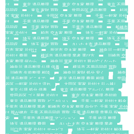
け
東京 遺品整理
東京 空き家 整理
東京 不用
品回収
東京 家財 買取
世田谷区 遺品整理
杉並
区 実家 片付け
大田区 空き家 整理
千葉 一軒家 片付
け
千葉 遺品整理
千葉 空き家 整理
千葉 不用
品回収
千葉 家財 買取
千葉市 遺品整理
船橋市
実家 片付け
柏市 空き家 整理
埼玉 一軒家 片付
け
埼玉 遺品整理
埼玉 空き家 整理
埼玉 不用
品回収
埼玉 家財 買取
さいたま市 遺品整理
川
口市 実家 片付け
所沢市 空き家 整理
神奈川 一軒家
片付け 費用
横浜市 遺品整理 業者 選び方
川崎市 空
き家 整理 何から
神奈川 実家 片付け 親が亡くなった
神奈川 遺品整理 仏壇 供養
横浜市 不用品回収 買取
川崎市 生前整理 相談
神奈川 家財 処分 安く
神奈
川 遺品整理 どこまで
東京 遺品整理 費用 相場
世田
谷区 一軒家 片付け 流れ
大田区 実家 片付け 引っ越し
東京 仏壇 処分 供養
東京 遺品整理 アルバム 整理
世田谷区 ゴミ屋敷 片付け
東京 空き家 整理 売却前
東京 遺品整理 買取 どこがいい
千葉 一軒家 片付け 料金.
千葉市 遺品整理 業者. 船橋市 空き家 整理 自分で. 千葉 実家 片付
け 親が健在. 千葉 不用品回収 買取. 千葉 遺品整理 貴重品 探
索
千葉市 遺品整理 マンション
千葉 終活 整理
埼玉 遺品整理 費用
さいたま市 空き家 整理 業者
川口市 実家 片付け サービス
埼玉 一軒家 片付け 解体