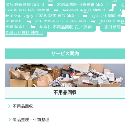
居前 荷物整理 神奈川
不用品買取 出張査定 神奈川
古
い家具 買取 輸出 神奈川
海外寄付 不用品 神奈川
リ
サイクルショップ 家具 家電 買取 神奈川
なんでも回収 業
者 神奈川
他社で断られた 不用品 買取
遺品整理 優良
業者 神奈川
神奈川 不用品回収 安い 評判
家財整理
見積もり無料 神奈川
サービス案内
不用品回収
不用品回収
遺品整理・生前整理