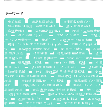
キーワード
生前整理
遺品整理 横浜
金庫回収金庫処分
遺品整理 神奈川，戸建て片付け
港区 店舗片付け
店舗片付け
店舗用品買い取り
横浜 ごみ屋敷片付
け
横浜 戸建て片付け
店舗片付け業者
店舗片
付け業者の選び方
横浜市 ゴミ屋敷 片付け 費用 相場
横浜 ゴミ屋敷 不用品買取 おすすめ
戸建て 片付け 横
浜
遺品整理 戸建て 横浜
家 片付け 横浜
不用
品 回収 横浜
遺品整理
遺品整理 相模原市
遺品
整理 横浜市
遺品整理 川崎市
実家 片付け 神奈
川
遺品買取 横浜
リサイクル買取 横浜
生前
整理 横浜
遺品整理 買取 リサイクル 横浜
遺品整理
生前整理 横浜
使える物は再利用 遺品整理 横浜
東南
アジア 再利用 遺品整理 横浜
遺品買取 リサイクル品買取
横浜
生前整理 買取サービス 横浜
遺品整理 処分 買取
横浜
環境に優しい遺品整理 横浜
海外リサイクル 遺
品整理 横浜
家具 家電 買取 遺品整理 横浜
思い出の
品 買取 遺品整理 横浜
価値ある物を再利用 遺品整理 横
浜
不用品回収 安い
不用品回収 料金
不用品回
収 相場
不用品回収 口コミ
不用品回収 見積もり