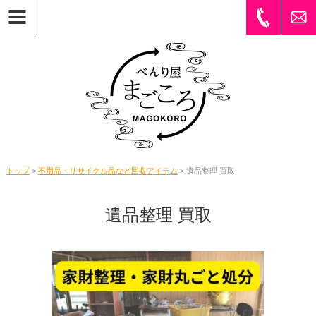
トップ
>
不用品・リサイクル品など回収アイテム
> 遺品整理 買取
遺品整理 買取