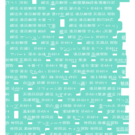
口コミ 評判
横浜 遺品整理 一般廃棄物収集運搬許可
横浜 生前整理 買取
横浜 家の丸ごと片付け 買取
横浜市 遺品整理 業者 選び方 横浜 遺品整理 不用品 買取
横浜 遺品整理 大量 ゴミ
横浜 遺品整理 即日対応
横浜 遺品整理 親切 丁寧
横浜 遺品整理 どこがいい
横浜 遺品整理 相続
横浜 遺品整理 立ち合い不要
横浜 マンション 片付け
横浜 アパート 片付け
横
浜 生前整理
横浜 退去 片付け
横浜 不用品 買取
横浜 引越し 片付け
マンション 退去 丸ごと 片付け
アパート 退去 全体 片付け
遺品整理 高価買取
生
前整理 不用品 処分
実家 片付け 業者
空き家 片付け
買取
大量ゴミ 片付け 業者
遠方 実家 片付け
賃貸 退去 立ち会い 片付け
不動産売却 片付け
家
財処分 買取
探し物 片付け 代行
個人情報 処分 安
全
自治体 提携 片付け
引っ越し前 片付け
解体
前 片付け
リフォーム前 片付け
遺品整理 横浜 比
較
不用品回収 横浜 おすすめ
片付け業者 横浜 評
判
高価買取 片付け
丁寧 仕分け 片付け
ワンス
トップ 片付け
安心 個人情報 片付け
見つかる 片付
け
再利用 片付け
実績豊富 片付け
実家 片付
け
遺品整理 世田谷
家 丸ごと 片付け
不用品買
取 世田谷
アンティーク買取
世田谷 骨董品買取
世田谷 着物買取
世田谷 カメラ買取 世田谷
世田谷
区 片付け 業者
不動産 売却
相続 実家 整理