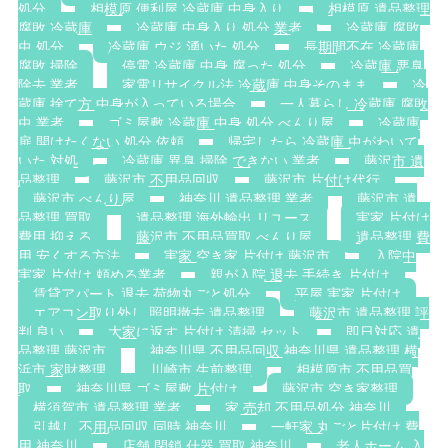
処分
相模原 便利屋 冷蔵庫 中身入り
相模原 遺品整理
腐敗 冷蔵庫
冷蔵庫 中身入り 処分 業者
冷蔵庫 腐敗
虫 処分
冷蔵庫 ウジ 湧いた 処分
長期間不在 冷蔵庫
腐敗 掃除
停電 冷蔵庫 中身 腐った 処分
冷蔵庫 悪臭
除去 業者
家電リサイクル法 冷蔵庫 中身そのまま
冷
蔵庫 捨て方 中身が入っている場合
一人暮らし 冷蔵庫 腐敗
虫 業者
ゴミ屋敷 冷蔵庫 中身 処分 べんり屋
冷蔵庫
扉 開けたくない 処分 依頼
帰宅したら 冷蔵庫 虫がわいて
いた 対処
冷蔵庫 異臭 掃除 できない 業者
藤沢市 遺
品整理
藤沢市 不用品回収
藤沢市 片付け代行
藤沢市 べんり屋
神奈川 遺品整理 業者
藤沢市 遺
品整理 買取
遺品整理 海外輸出 リユース
実家 片付け
費用 抑える
藤沢市 不用品買取 べんり屋
遺品整理 費
用 安くする方法
実家 空き家 片付け 藤沢市
入院中
実家 片付け 頼める業者
親が入院 退去 手続き 片付け
賃貸アパート 退去 荷物丸ごと処分
平屋 実家 片付け
エアコン取り外し 照明撤去 遺品整理
藤沢市 遺品整理 評
判 良い
大家に返す 片付け 清掃 セット
即日対応 遺
品整理 藤沢市
神奈川県 不用品回収 神奈川県 遺品整理 横
浜市 家財整理
川崎市 生前整理
相模原市 不用品買
取
神奈川県 ゴミ屋敷 片付け
藤沢市 空き家整理
横須賀市 遺品整理 業者
家 売却 不用品処分 神奈川
引越し 不用品回収 同時 神奈川
一軒家 丸ごと片付け 費
用 神奈川
店舗 閉鎖 什器 買取 神奈川
老人ホーム 入