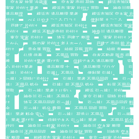
空き家 放置 冷蔵庫
空き家 売却 荷物
横浜市旭区
実家 片付け 業者
横浜市 実家 片付け 買取
神奈川県
遺品整理
横浜市 遺品整理 業者
横浜市旭区 空き家 片
付け
べんりやまごころ 口コミ
便利屋 まごころ
戸建て 片付け
横浜市旭区 片付け
横浜市旭区 実家
片付け
横浜 不動産売却 片付け
神奈川 遺品整理
東京 実家 片付け
埼玉 戸建て 整理
実家 片付け ど
こから
親の家 片付け 老人ホーム
戸建て 売却 前 片
付け
貴金属 買取
純銀 花瓶 買取
純銀 査
定
仏壇 供養
不用品 買取
住友不動産 販売 提
携
片付け業者 選び方
信頼できる 遺品整理
安
心 片付け業者
遺品整理 士
遺品整理 ブログ
引
っ越し 片付け
引越し 不用品
便利屋 引越し
引
っ越しと同時に片付け
引越し 業者 不用品回収
引っ
越し 不用品 処分
引越し前 不用品 処分
転居 不用品
買取
引っ越し業者より安い
横浜 引っ越し 片付
け
神奈川 引っ越し 不用品
東京 引越し 同時 片付
け
埼玉 不用品回収 引っ越し
引っ越し 不用品回収 料
金
引っ越し 処分 費用
不用品 回収 買取
引っ
越し 業者 料金 安い
引っ越し 荷造り 不用品
引っ越
し 業者 選び方
信頼できる 引っ越し業者
不用品 処分
代行
神奈川 一軒家 片付け
神奈川 空き家 整理
神奈川 不用品回収
神奈川 家財 買取
川崎市 空き
家 整理
相模原市 実家 片付け
東京 一軒家 片付