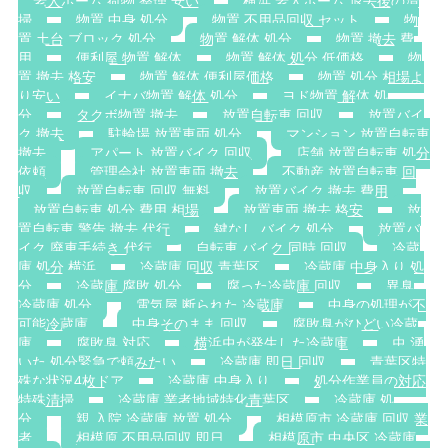
老人ホーム 荷物 整理 安い
横浜 老人ホーム 退去後の清
掃
物置 中身 処分
物置 不用品回収 セット
物
置 土台 ブロック 処分
物置 解体 処分
物置 撤去 費
用
便利屋 物置 解体
物置 解体 処分 低価格
物
置 撤去 格安
物置 解体 便利屋価格
物置 処分 相場よ
り安い
イナバ物置 解体 処分
ヨド物置 解体 処
分
タクボ物置 撤去
放置自転車 回収
放置バイ
ク 撤去
駐輪場 放置車両 処分
マンション 放置自転車
撤去
アパート 放置バイク 回収
店舗 放置自転車 処分
依頼
管理会社 放置車両 撤去
不動産 放置自転車 回
収
放置自転車 回収 無料
放置バイク 撤去 費用
放置自転車 処分 費用 相場
放置車両 撤去 格安
放
置自転車 警告 撤去 代行
鍵なし バイク 処分
放置バ
イク 廃車手続き 代行
自転車 バイク 同時 回収
冷蔵
庫 処分 横浜
冷蔵庫 回収 青葉区
冷蔵庫 中身入り 処
分
冷蔵庫 腐敗 処分
腐った冷蔵庫 回収
異臭
冷蔵庫 処分
電気屋 断られた 冷蔵庫
中身の処理が不
可能冷蔵庫
中身そのまま 回収
腐敗臭がひどい冷蔵
庫
腐敗臭 対応
横浜虫が発生した冷蔵庫
虫 湧
いた 処分緊急で頼みたい
冷蔵庫 即日 回収
青葉区特
殊な状況4枚ドア
冷蔵庫 中身入り
処分作業員の対応
特殊清掃
冷蔵庫 業者地域特化青葉区
冷蔵庫 処
分
親 入院 冷蔵庫 放置 処分
相模原市 冷蔵庫 回収 業
者
相模原 不用品回収 即日
相模原市 中央区 冷蔵庫