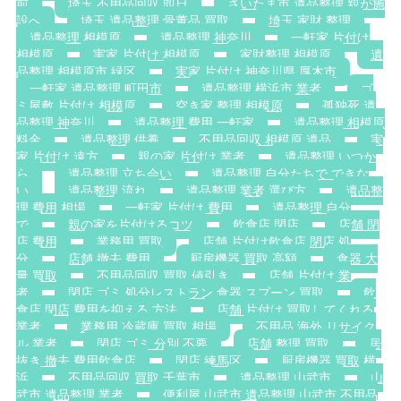
前
埼玉 不用品回収 即日
さいたま市 遺品整理 親が施
設へ
埼玉 遺品整理 骨董品 買取
埼玉 家財 整理
遺品整理 相模原
遺品整理 神奈川
一軒家 片付け
相模原
実家 片付け 相模原
家財整理 相模原
遺
品整理 相模原市 緑区
実家 片付け 神奈川県 厚木市
一軒家 遺品整理 町田市
遺品整理 横浜市 業者
ゴ
ミ屋敷 片付け 相模原
空き家 整理 相模原
孤独死 遺
品整理 神奈川
遺品整理 費用 一軒家
遺品整理 相模原
料金
遺品整理 供養
不用品回収 相模原 遺品
実
家 片付け 遠方
親の家 片付け 業者
遺品整理 いつか
ら
遺品整理 立ち会い
遺品整理 自分たちで できな
い
遺品整理 流れ
遺品整理 業者 選び方
遺品整
理 費用 相場
一軒家 片付け 費用
遺品整理 自分
で
親の家を片付けるコツ
飲食店 閉店
店舗 閉
店 費用
業務用 買取
店舗 片付け飲食店 閉店 処
分
店舗 撤去 費用
厨房機器 買取 高額
食器 大
量 買取
不用品回収 買取 値引き
店舗 片付け 業
者
閉店 ゴミ 処分レストラン 食器 スプーン 買取
飲
食店 閉店 費用を抑える 方法
店舗 片付け 買取してくれる
業者
業務用 冷蔵庫 買取 相場
不用品 海外 リサイク
ル 業者
閉店 ゴミ 分別 不要
店舗 整理 買取
居
抜き 撤去 費用飲食店
閉店 練馬区
厨房機器 買取 横
浜
不用品回収 買取 千葉市
遺品整理 山武市
山
武市 遺品整理 業者
便利屋 山武市 遺品整理 山武市 不用品