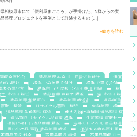
09月25日
川県相模原市にて「便利屋まごころ」が手掛けた、N様からの実
品整理プロジェクトを事例として詳述するもの […]
»続きを読む
回収金庫処分
遺品整理 神奈川，戸建て片付け
港区
品買い取り
横浜 ごみ屋敷片付け
横浜 戸建て片付
業者の選び方
横浜市 ゴミ屋敷 片付け 費用 相場
横
て 片付け 横浜
遺品整理 戸建て 横浜
家 片付け 横
遺品整理 相模原市
遺品整理 横浜市
遺品整理
品買取 横浜
リサイクル買取 横浜
生前整理 横
遺品整理 生前整理 横浜
使える物は再利用 遺品整理 横
遺品買取 リサイクル品買取 横浜
生前整理 買取サー
環境に優しい遺品整理 横浜
海外リサイクル 遺品整理
思い出の品 買取 遺品整理 横浜
価値ある物を再利用
不用品回収 料金
不用品回収 相場
不用品回収 口コ