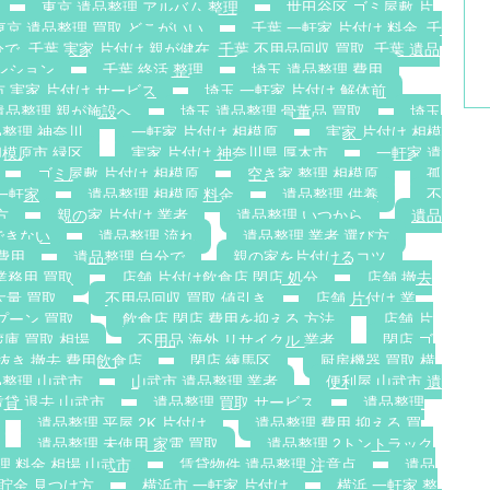
東京 遺品整理 アルバム 整理
世田谷区 ゴミ屋敷 片
東京 遺品整理 買取 どこがいい
千葉 一軒家 片付け 料金. 千
で. 千葉 実家 片付け 親が健在. 千葉 不用品回収 買取. 千葉 遺品
ンション
千葉 終活 整理
埼玉 遺品整理 費用
 実家 片付け サービス
埼玉 一軒家 片付け 解体前
遺品整理 親が施設へ
埼玉 遺品整理 骨董品 買取
埼玉
整理 神奈川
一軒家 片付け 相模原
実家 片付け 相模
相模原市 緑区
実家 片付け 神奈川県 厚木市
一軒家 遺
ゴミ屋敷 片付け 相模原
空き家 整理 相模原
孤
一軒家
遺品整理 相模原 料金
遺品整理 供養
不
方
親の家 片付け 業者
遺品整理 いつから
遺品
できない
遺品整理 流れ
遺品整理 業者 選び方
費用
遺品整理 自分で
親の家を片付けるコツ
業務用 買取
店舗 片付け飲食店 閉店 処分
店舗 撤去
大量 買取
不用品回収 買取 値引き
店舗 片付け 業
プーン 買取
飲食店 閉店 費用を抑える 方法
店舗 片
蔵庫 買取 相場
不用品 海外 リサイクル 業者
閉店 ゴ
抜き 撤去 費用飲食店
閉店 練馬区
厨房機器 買取 横
整理 山武市
山武市 遺品整理 業者
便利屋 山武市 遺
賃貸 退去 山武市
遺品整理 買取 サービス
遺品整理
遺品整理 平屋 2K 片付け
遺品整理 費用 抑える 買
遺品整理 未使用 家電 買取
遺品整理 2トントラック
理 料金 相場 山武市
賃貸物件 遺品整理 注意点
遺品
 貯金 見つけ方
横浜市 一軒家 片付け
横浜 一軒家 整