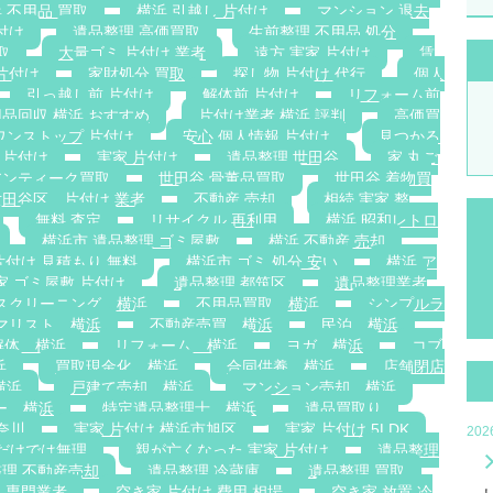
 不用品 買取
横浜 引越し 片付け
マンション 退去
付け
遺品整理 高価買取
生前整理 不用品 処分
取
大量ゴミ 片付け 業者
遠方 実家 片付け
賃
片付け
家財処分 買取
探し物 片付け 代行
個人
引っ越し前 片付け
解体前 片付け
リフォーム前
品回収 横浜 おすすめ
片付け業者 横浜 評判
高価買
ワンストップ 片付け
安心 個人情報 片付け
見つかる
 片付け
実家 片付け
遺品整理 世田谷
家 丸ご
アンティーク買取
世田谷 骨董品買取
世田谷 着物買
世田谷区 片付け 業者
不動産 売却
相続 実家 整
無料 査定
リサイクル 再利用
横浜 昭和レトロ
横浜市 遺品整理 ゴミ屋敷
横浜 不動産 売却
片付け 見積もり 無料
横浜市 ゴミ 処分 安い
横浜 ア
家 ゴミ屋敷 片付け
遺品整理 都筑区
遺品整理業者
スクリーニング 横浜
不用品買取 横浜
シンプルラ
マリスト 横浜
不動産売買 横浜
民泊 横浜
解体 横浜
リフォーム 横浜
ヨガ 横浜
コブ
浜
買取現金化 横浜
合同供養 横浜
店舗閉店
横浜
戸建て売却 横浜
マンション売却 横浜
ー 横浜
特定遺品整理士 横浜
遺品買取り
奈川
実家 片付け 横浜市旭区
実家 片付け 5LDK
20
族だけでは無理
親が亡くなった 実家 片付け
遺品整理
理 不動産売却
遺品整理 冷蔵庫
遺品整理 買取
 専門業者
空き家 片付け 費用 相場
空き家 放置 冷