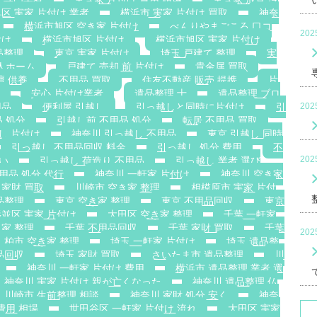
区 実家 片付け 業者
横浜市 実家 片付け 買取
神奈
横浜市旭区 空き家 片付け
べんりやまごころ 口コ
20
付け
横浜市旭区 片付け
横浜市旭区 実家 片付け
品整理
東京 実家 片付け
埼玉 戸建て 整理
実
老人ホーム
戸建て 売却 前 片付け
貴金属 買取
壇 供養
不用品 買取
住友不動産 販売 提携
片
安心 片付け業者
遺品整理 士
遺品整理 ブロ
用品
便利屋 引越し
引っ越しと同時に片付け
引
20
 処分
引越し前 不用品 処分
転居 不用品 買取
し 片付け
神奈川 引っ越し 不用品
東京 引越し 同時
引っ越し 不用品回収 料金
引っ越し 処分 費用
不
20
安い
引っ越し 荷造り 不用品
引っ越し 業者 選び
用品 処分 代行
神奈川 一軒家 片付け
神奈川 空き家
 家財 買取
川崎市 空き家 整理
相模原市 実家 片付
品整理
東京 空き家 整理
東京 不用品回収
東京
並区 実家 片付け
大田区 空き家 整理
千葉 一軒家
き家 整理
千葉 不用品回収
千葉 家財 買取
千葉
20
柏市 空き家 整理
埼玉 一軒家 片付け
埼玉 遺品整
品回収
埼玉 家財 買取
さいたま市 遺品整理
川
神奈川 一軒家 片付け 費用
横浜市 遺品整理 業者 選
神奈川 実家 片付け 親が亡くなった
神奈川 遺品整理 仏
川崎市 生前整理 相談
神奈川 家財 処分 安く
神奈
費用 相場
世田谷区 一軒家 片付け 流れ
大田区 実家