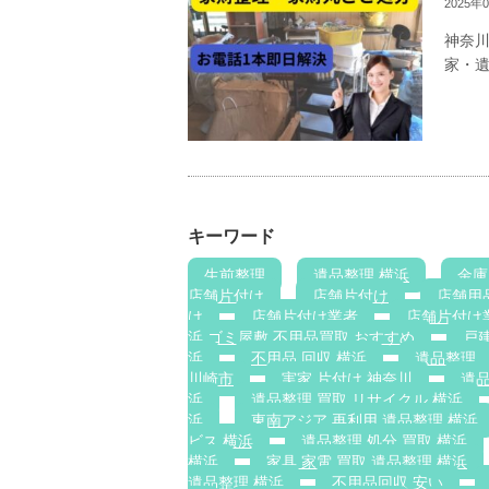
2025年
神奈
家・遺
キーワード
生前整理
遺品整理 横浜
金庫
店舗片付け
店舗片付け
店舗用
け
店舗片付け業者
店舗片付け
浜 ゴミ屋敷 不用品買取 おすすめ
戸建
浜
不用品 回収 横浜
遺品整理
川崎市
実家 片付け 神奈川
遺
浜
遺品整理 買取 リサイクル 横浜
浜
東南アジア 再利用 遺品整理 横浜
ビス 横浜
遺品整理 処分 買取 横浜
横浜
家具 家電 買取 遺品整理 横浜
遺品整理 横浜
不用品回収 安い