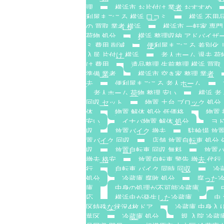
理
横浜市 お片付け 業者 おすすめ
利屋まごころ 横浜 口コミ
横浜 不用品
の 買取 業者 横浜
横浜市 一軒家 専門
荷物 処分
横浜 整理収納 アドバイザー
ミ 費用 削減
便利屋まごころ 差別化 
入居 片付け 横浜
老人ホーム 退去 荷
け 費用
遺品整理 生前整理 横浜 買取
準備 業者
横浜市 空き家 整理 業者
去
便利屋まごころ 老人ホーム
老人ホーム 荷物 整理 安い
横浜 老
回収 セット
物置 土台 ブロック 処分
体
物置 解体 処分 低価格
物置 
安い
イナバ物置 解体 処分
ヨド
収
放置バイク 撤去
駐輪場 放
置バイク 回収
店舗 放置自転車 処分 
収
放置自転車 回収 無料
放置バ
撤去 格安
放置自転車 警告 撤去 代行
行
自転車 バイク 同時 回収
冷
処分
冷蔵庫 腐敗 処分
腐った冷
庫
中身の処理が不可能冷蔵庫
応
横浜虫が発生した冷蔵庫
虫
区特殊な状況4枚ドア
冷蔵庫 中身入
葉区
冷蔵庫 処分
親 入院 冷蔵