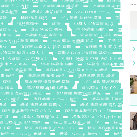
電気が止まった 冷蔵庫
冷蔵庫 処分 業者
特殊清
蔵庫 回収 依頼
冷蔵庫 処分 横浜市
冷蔵庫 処分 神
 遺品整理
横浜市 生前整理
べんりやまごころ
横浜
特殊清掃 横浜
ゴミ屋敷 片付け 横浜
不
け
遺品整理士
終活
中身入り冷蔵庫 回収
蔵庫 回収
腐敗 冷蔵庫 処分
虫 冷蔵庫 回収
開
川 中身
冷蔵庫 処分 東京 汚い
冷蔵庫 回収 千葉 腐
 中身入り冷蔵庫 回収
東京 悪臭 冷蔵庫 処分
千葉 開
処分
冷蔵庫 中身入り 処分 費用
冷蔵庫 異臭 回収 業
い 冷蔵庫 回収 中身入り
電源入らない 冷蔵庫 処分 中
ート 冷蔵庫 回収 中身入り
引越し 冷蔵庫 中身 そのまま 処
庫 丸ごと 処分
特殊 冷蔵庫 回収
冷蔵庫 清掃不要 処
横浜 遺品整理
遺品整理 べんり屋まごころ 横浜
用 横浜
遺品整理 相場 横浜
遺品整理 買取 横浜
ミ 横浜
遺品整理 優良業者 横浜
ゴミ屋敷 遺品整理
理 横浜
遺品整理 再利用 横浜
遺品整理 リサイクル
遺品整理 高価買取 横浜
遺品整理 創業15年 横浜
遺品
ション 横浜
遺品整理 アパート 横浜
遺品整理 店舗付
横浜
横浜 遺品整理 費用 安い
横浜 遺品整理 買取 高
横浜 遺品整理 信頼できる
横浜 遺品整理 口コミ 評
搬許可
横浜 生前整理 買取
横浜 家の丸ごと片付け 買
 遺品整理 不用品 買取
横浜 遺品整理 大量 ゴミ
横浜
切 丁寧
横浜 遺品整理 どこがいい
横浜 遺品整理 相
横浜 マンション 片付け
横浜 アパート 片付け
横浜