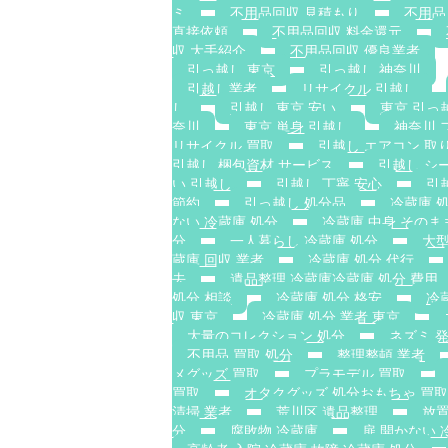
ミ
不用品回収 見積もり
不用品
直接依頼
不用品回収 料金還元
収 大手紹介
不用品回収 優良業者
引っ越し 東京
引っ越し 神奈川
引越し業者
リサイクル 引越し
し
引越し 東京 安い
東京 引っ
奈川
東京 単身 引越し
神奈川 
リサイクル 買取
引越し エアコン 取
引越し 梱包資材 サービス
引越し シ
い 引越し
引越し 丁寧 安心
引
節約
引っ越し 処分品
冷蔵庫 
ない 冷蔵庫 処分
冷蔵庫 中身 そのま
分
一人暮らし 冷蔵庫 処分
大型
蔵庫 回収 業者
冷蔵庫 処分 代行
去
遺品整理 冷蔵庫冷蔵庫 処分 費用
処分 相談
冷蔵庫 処分 格安
冷
収 東京
冷蔵庫 処分 業者 東京
大量のコレクション 処分
ネズミ 
不用品 買取 処分
整理整頓 業者
メグッズ 買取
プラモデル 買取
買取
オタクグッズ 処分おもちゃ 買取
清掃 業者
荒川区 遺品整理
放置
分
腐敗物 冷蔵庫
扉 開かない 