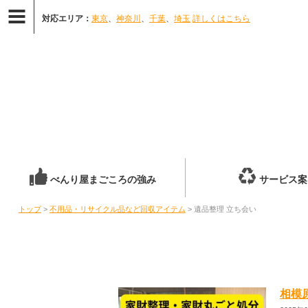
対応エリア：
東京
、
神奈川
、
千葉
、
埼玉
詳しくはこちら
べんり屋まごころの強み
サービス案
トップ
>
不用品・リサイクル品など回収アイテム
> 遺品整理 立ち会い
相模