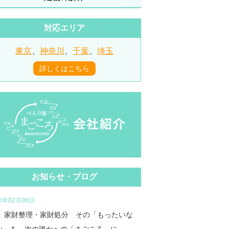
対応エリア
東京
、
神奈川
、
千葉
、
埼玉
詳しくはこちら
お知らせ・ブログ
26年02月08日
家財整理・家財処分 その「もったいな