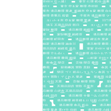
片付け 引っ越し
東京 仏壇 処分 供養
付け
東京 空き家 整理 売却前
葉市 遺品整理 業者. 船橋市 空き家 整理 自分
整理 貴重品 探索
千葉市 遺品整理 マ
さいたま市 空き家 整理 業者
川口市
埼玉 不用品回収 即日
さいたま市 
家財 整理
遺品整理 相模原
遺品
原
家財整理 相模原
遺品整理 
品整理 町田市
遺品整理 横浜市 業者
独死 遺品整理 神奈川
遺品整理 費用 
用品回収 相模原 遺品
実家 片付け 遠
整理 立ち会い
遺品整理 自分たちで 
遺品整理 費用 相場
一軒家 片付け 
飲食店 閉店
店舗 閉店 費用
費用
厨房機器 買取 高額
食器 
者
閉店 ゴミ 処分レストラン 食器 ス
付け 買取してくれる 業者
業務用 冷
ミ 分別 不要
店舗 整理 買取
居
浜
不用品回収 買取 千葉市
遺品
品整理 山武市 不用品回収
遺品整理 
小銭 回収
遺品整理 大量ごみ 山武市
取
遺品整理 相見積もり 比較 山武市
2台
遺品整理 食品 処分
遺品整
整理 業者 選び方 信頼
遺品整理 小銭