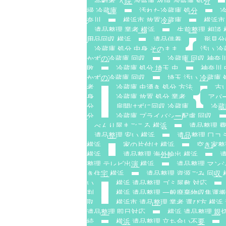
高齢者 入院 冷蔵庫 故障 冷蔵庫 処分
掃 冷蔵庫
汚れた冷蔵庫 処分
冷
奈川
横浜市 放置冷蔵庫
横浜市
遺品整理 業者 横浜
生前整理 相談 
用品回収 横浜
遺品供養
形見分
冷蔵庫 処分 中身 そのまま
汚い 冷
かずの冷蔵庫 回収
冷蔵庫 回収 神奈
敗
冷蔵庫 処分 埼玉 虫
神奈川
かずの冷蔵庫 回収
埼玉 汚い 冷蔵庫 
者
冷蔵庫 虫湧き 処分 方法
古
身
冷蔵庫 放置 処分 業者
アパ
分
扉開けずに回収 冷蔵庫
冷蔵
分
冷蔵庫 プライバシー配慮 回収
べんり屋まごころ 横浜
遺品整理 費
遺品整理 安い 横浜
遺品整理 口コ
横浜
家の片付け 横浜
空き家整
横浜
遺品整理 海外輸出 横浜
整理 テレビ出演 横浜
遺品整理 マン
き住宅 横浜
遺品整理 資源ごみ 回収 
い
横浜 遺品整理 ゴミ屋敷 対応
判
横浜 遺品整理 一般廃棄物収集運
取
横浜市 遺品整理 業者 選び方 横浜
遺品整理 即日対応
横浜 遺品整理 親
続
横浜 遺品整理 立ち合い不要