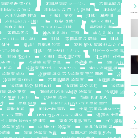
 回収業者 選び方
不用品回収 マージン
不用品回収
不用品回収 買取
不用品回収 口コミ 評判
不用品回
不用品回収 技術
引越し 東京
引越し 神奈川
不用品回収 引越し
格安 引越し
安い 引越し
単身 引越し
ファミリー 引越し
長距離 引越
越し 不用品回収
神奈川 引越し 丁寧
格安 引越し 神
ファミリー 引っ越し
引越し 不用品回収 同時
引越し
り付け
引越し 洗濯機 設置
家具 解体 運搬 組み立て
ーズン 料金
引越し 値上がり しない
リピーター率 高
越し 荷物 少ない
引越し 業者 選び方
引っ越し 代金
処分 怖い
冷蔵庫 放置 悪臭
冷蔵庫 虫
開けられ
ま 処分
冷蔵庫 運び出し できない
古い 冷蔵庫 処
 冷蔵庫 処分
冷蔵庫 処分 不安冷蔵庫 専門 回収
冷
冷蔵庫 運び出し
不用品回収 冷蔵庫
冷蔵庫 撤
冷蔵庫 処分 見積もり
冷蔵庫 処分 即日
冷蔵庫
蔵庫 処分 東京
[地域名] 不用品回収 冷蔵庫
冷蔵庫 回
ゴミ屋敷 片付け
汚部屋 清掃
荷物 多すぎる
発生
悪臭 部屋
片付けられないゴミ屋敷 専門
買取 相殺
趣味の物 買取
大量 不用品 処分アニ
カメラ 買取
DVD コレクション 処分
漫画本 大量
ゴミ屋敷 片付け 荒川区
東京 不用品 買取
ゴミ屋敷
 冷蔵庫 処分
虫 湧いた 冷蔵庫
悪臭 冷蔵庫 処
冷蔵庫
実家 冷蔵庫 放置
長期不在 冷蔵庫 処分