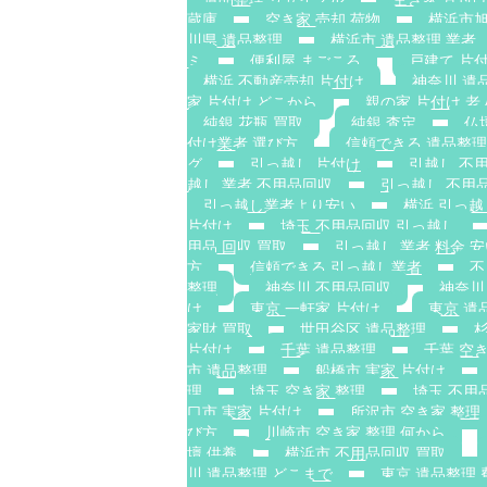
蔵庫
空き家 売却 荷物
横浜市旭
川県 遺品整理
横浜市 遺品整理 業者
ミ
便利屋 まごころ
戸建て 片
横浜 不動産売却 片付け
神奈川 遺
家 片付け どこから
親の家 片付け 
純銀 花瓶 買取
純銀 査定
仏
付け業者 選び方
信頼できる 遺品整理
グ
引っ越し 片付け
引越し 不
越し 業者 不用品回収
引っ越し 不用品
引っ越し業者より安い
横浜 引っ越
片付け
埼玉 不用品回収 引っ越し
用品 回収 買取
引っ越し 業者 料金 
方
信頼できる 引っ越し業者
不
整理
神奈川 不用品回収
神奈川
け
東京 一軒家 片付け
東京 遺
家財 買取
世田谷区 遺品整理
杉
片付け
千葉 遺品整理
千葉 空
市 遺品整理
船橋市 実家 片付け
理
埼玉 空き家 整理
埼玉 不用
口市 実家 片付け
所沢市 空き家 整理
び方
川崎市 空き家 整理 何から
壇 供養
横浜市 不用品回収 買取
川 遺品整理 どこまで
東京 遺品整理 