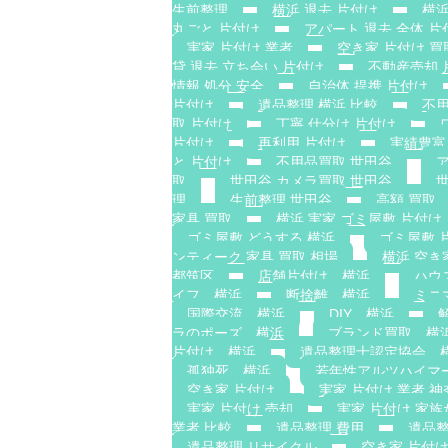
生前整理
横浜 退去 片付け
横浜
丸ごと 片付け
アパート 退去 全体 片
実家 片付け 業者
空き家 片付け 買
貸 退去 立ち会い 片付け
不動産売却 
情報 処分 安全
自治体 提携 片付け
片付け
遺品整理 横浜 比較
不用
取 片付け
丁寧 仕分け 片付け
片付け
再利用 片付け
実績豊富
と 片付け
不用品買取 世田谷
取
世田谷 カメラ買取 世田谷
理
生前整理 世田谷
高額 買取
家具 買取
横浜 実家 ゴミ屋敷 片付け
ゴミ屋敷 どうする 横浜
ゴミ屋敷 
ンティーク 家具 買取 相場
横浜 空き
都筑区
店舗片付け 横浜
ハウ
イフ 横浜
断捨離 横浜
ミニ
国際交流 横浜
DIY 横浜
ラのポーズ 横浜
ブランド買取 横
片付け 横浜
遺品整理士認定協会 
孤独死 横浜
若年性アルツハイマ
空き家 片付け
実家 片付け 業者 神
実家 片付け 売却
実家 片付け 家
業者 比較
遺品整理 費用
遺品整
遺品整理 リサイクル
空き家 片付け