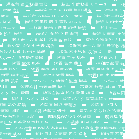
横浜市 遺品整理 買取
横浜 生前整理 リユース
便
 買取 高い
一軒家 丸ごと 整理 費用 横浜
使えるも
 業者
横浜市 不用品 リサイクル 業者
横浜市 一軒家
 業者
横浜 不用品 回収 買取 セット
横浜市 粗大ゴ
リユース
一軒家 片付け 費用 相場 横浜
老人ホーム
物 処分 横浜
横浜市 施設 入居 整理
横浜市 実家 片付
老人ホーム 引越し 不用品 買取
横浜 介護施設 入居
親の家 片付け 業者 横浜
横浜市 ホーム 退去 残置物 撤
施設入居前 片付け 業者
横浜 不用品 回収 買取 一括
人ホーム 退去後の清掃
物置 中身 処分
物置 不用品
物置 解体 処分
物置 撤去 費用
便利屋 物置 解
撤去 格安
物置 解体 便利屋価格
物置 処分 相場より
物置 解体 処分
タクボ物置 撤去
放置自転車 回
置車両 処分
マンション 放置自転車 撤去
アパート 放
依頼
管理会社 放置車両 撤去
不動産 放置自転車 回
イク 撤去 費用
放置自転車 処分 費用 相場
放置車両
鍵なし バイク 処分
放置バイク 廃車手続き 代
蔵庫 処分 横浜
冷蔵庫 回収 青葉区
冷蔵庫 中身入り
蔵庫 回収
異臭 冷蔵庫 処分
電気屋 断られた 冷蔵
中身そのまま 回収
腐敗臭がひどい冷蔵庫
腐敗臭 対
 湧いた 処分緊急で頼みたい
冷蔵庫 即日 回収
青葉
り
処分作業員の対応特殊清掃
冷蔵庫 業者地域特化青
庫 放置 処分
相模原市 冷蔵庫 回収 業者
相模原 不用