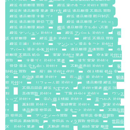
口コミ 評判
横浜 遺品整理 一般廃棄物収集運搬許可
横浜 生前整理 買取
横浜 家の丸ごと片付け 買取
横浜市 遺品整理 業者 選び方 横浜 遺品整理 不用品 買取
横浜 遺品整理 大量 ゴミ
横浜 遺品整理 即日対応
横浜 遺品整理 親切 丁寧
横浜 遺品整理 どこがいい
横浜 遺品整理 相続
横浜 遺品整理 立ち合い不要
横浜 マンション 片付け
横浜 アパート 片付け
横
浜 生前整理
横浜 退去 片付け
横浜 不用品 買取
横浜 引越し 片付け
マンション 退去 丸ごと 片付け
アパート 退去 全体 片付け
遺品整理 高価買取
生
前整理 不用品 処分
実家 片付け 業者
空き家 片付け
買取
大量ゴミ 片付け 業者
遠方 実家 片付け
賃貸 退去 立ち会い 片付け
不動産売却 片付け
家
財処分 買取
探し物 片付け 代行
個人情報 処分 安
全
自治体 提携 片付け
引っ越し前 片付け
解体
前 片付け
リフォーム前 片付け
遺品整理 横浜 比
較
不用品回収 横浜 おすすめ
片付け業者 横浜 評
判
高価買取 片付け
丁寧 仕分け 片付け
ワンス
トップ 片付け
安心 個人情報 片付け
見つかる 片付
け
再利用 片付け
実績豊富 片付け
実家 片付
け
遺品整理 世田谷
家 丸ごと 片付け
不用品買
取 世田谷
アンティーク買取
世田谷 骨董品買取
世田谷 着物買取
世田谷 カメラ買取 世田谷
世田谷
区 片付け 業者
不動産 売却
相続 実家 整理