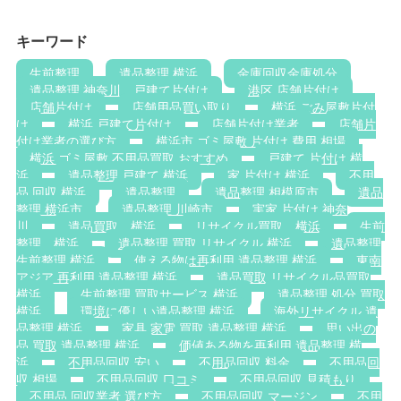
キーワード
生前整理
遺品整理 横浜
金庫回収金庫処分
遺品整理 神奈川，戸建て片付け
港区 店舗片付け
店舗片付け
店舗用品買い取り
横浜 ごみ屋敷片付
け
横浜 戸建て片付け
店舗片付け業者
店舗片
付け業者の選び方
横浜市 ゴミ屋敷 片付け 費用 相場
横浜 ゴミ屋敷 不用品買取 おすすめ
戸建て 片付け 横
浜
遺品整理 戸建て 横浜
家 片付け 横浜
不用
品 回収 横浜
遺品整理
遺品整理 相模原市
遺品
整理 横浜市
遺品整理 川崎市
実家 片付け 神奈
川
遺品買取 横浜
リサイクル買取 横浜
生前
整理 横浜
遺品整理 買取 リサイクル 横浜
遺品整理
生前整理 横浜
使える物は再利用 遺品整理 横浜
東南
アジア 再利用 遺品整理 横浜
遺品買取 リサイクル品買取
横浜
生前整理 買取サービス 横浜
遺品整理 処分 買取
横浜
環境に優しい遺品整理 横浜
海外リサイクル 遺
品整理 横浜
家具 家電 買取 遺品整理 横浜
思い出の
品 買取 遺品整理 横浜
価値ある物を再利用 遺品整理 横
浜
不用品回収 安い
不用品回収 料金
不用品回
収 相場
不用品回収 口コミ
不用品回収 見積もり
不用品 回収業者 選び方
不用品回収 マージン
不用