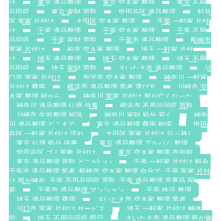
け
東京 遺品整理
東京 空き家 整理
東京 不用
品回収
東京 家財 買取
世田谷区 遺品整理
杉並
区 実家 片付け
大田区 空き家 整理
千葉 一軒家 片付
け
千葉 遺品整理
千葉 空き家 整理
千葉 不用
品回収
千葉 家財 買取
千葉市 遺品整理
船橋市
実家 片付け
柏市 空き家 整理
埼玉 一軒家 片付
け
埼玉 遺品整理
埼玉 空き家 整理
埼玉 不用
品回収
埼玉 家財 買取
さいたま市 遺品整理
川
口市 実家 片付け
所沢市 空き家 整理
神奈川 一軒家
片付け 費用
横浜市 遺品整理 業者 選び方
川崎市 空
き家 整理 何から
神奈川 実家 片付け 親が亡くなった
神奈川 遺品整理 仏壇 供養
横浜市 不用品回収 買取
川崎市 生前整理 相談
神奈川 家財 処分 安く
神奈
川 遺品整理 どこまで
東京 遺品整理 費用 相場
世田
谷区 一軒家 片付け 流れ
大田区 実家 片付け 引っ越し
東京 仏壇 処分 供養
東京 遺品整理 アルバム 整理
世田谷区 ゴミ屋敷 片付け
東京 空き家 整理 売却前
東京 遺品整理 買取 どこがいい
千葉 一軒家 片付け 料金.
千葉市 遺品整理 業者. 船橋市 空き家 整理 自分で. 千葉 実家 片付
け 親が健在. 千葉 不用品回収 買取. 千葉 遺品整理 貴重品 探
索
千葉市 遺品整理 マンション
千葉 終活 整理
埼玉 遺品整理 費用
さいたま市 空き家 整理 業者
川口市 実家 片付け サービス
埼玉 一軒家 片付け 解体
前
埼玉 不用品回収 即日
さいたま市 遺品整理 親が施