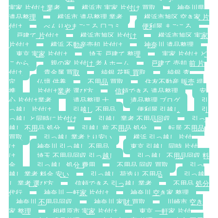
実家 片付け 業者
横浜市 実家 片付け 買取
神奈川県
遺品整理
横浜市 遺品整理 業者
横浜市旭区 空き家 片
付け
べんりやまごころ 口コミ
便利屋 まごころ
戸建て 片付け
横浜市旭区 片付け
横浜市旭区 実家
片付け
横浜 不動産売却 片付け
神奈川 遺品整理
東京 実家 片付け
埼玉 戸建て 整理
実家 片付け ど
こから
親の家 片付け 老人ホーム
戸建て 売却 前 片
付け
貴金属 買取
純銀 花瓶 買取
純銀 査
定
仏壇 供養
不用品 買取
住友不動産 販売 提
携
片付け業者 選び方
信頼できる 遺品整理
安
心 片付け業者
遺品整理 士
遺品整理 ブログ
引
っ越し 片付け
引越し 不用品
便利屋 引越し
引
っ越しと同時に片付け
引越し 業者 不用品回収
引っ
越し 不用品 処分
引越し前 不用品 処分
転居 不用品
買取
引っ越し業者より安い
横浜 引っ越し 片付
け
神奈川 引っ越し 不用品
東京 引越し 同時 片付
け
埼玉 不用品回収 引っ越し
引っ越し 不用品回収 料
金
引っ越し 処分 費用
不用品 回収 買取
引っ
越し 業者 料金 安い
引っ越し 荷造り 不用品
引っ越
し 業者 選び方
信頼できる 引っ越し業者
不用品 処分
代行
神奈川 一軒家 片付け
神奈川 空き家 整理
神奈川 不用品回収
神奈川 家財 買取
川崎市 空き
家 整理
相模原市 実家 片付け
東京 一軒家 片付