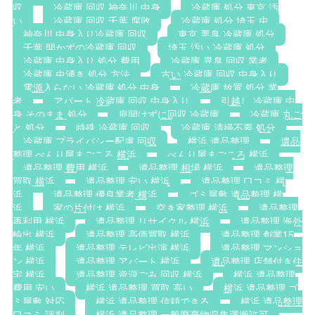
収
冷蔵庫 回収 神奈川 中身
冷蔵庫 処分 東京 汚
い
冷蔵庫 回収 千葉 腐敗
冷蔵庫 処分 埼玉 虫
神奈川 中身入り冷蔵庫 回収
東京 悪臭 冷蔵庫 処分
千葉 開かずの冷蔵庫 回収
埼玉 汚い 冷蔵庫 処分
冷蔵庫 中身入り 処分 費用
冷蔵庫 異臭 回収 業者
冷蔵庫 虫湧き 処分 方法
古い 冷蔵庫 回収 中身入り
電源入らない 冷蔵庫 処分 中身
冷蔵庫 放置 処分 業
者
アパート 冷蔵庫 回収 中身入り
引越し 冷蔵庫 中
身 そのまま 処分
扉開けずに回収 冷蔵庫
冷蔵庫 丸ご
と 処分
特殊 冷蔵庫 回収
冷蔵庫 清掃不要 処分
冷蔵庫 プライバシー配慮 回収
横浜 遺品整理
遺品
整理 べんり屋まごころ 横浜
べんり屋まごころ 横浜
遺品整理 費用 横浜
遺品整理 相場 横浜
遺品整理
買取 横浜
遺品整理 安い 横浜
遺品整理 口コミ 横
浜
遺品整理 優良業者 横浜
ゴミ屋敷 遺品整理 横
浜
家の片付け 横浜
空き家整理 横浜
遺品整理
再利用 横浜
遺品整理 リサイクル 横浜
遺品整理 海外
輸出 横浜
遺品整理 高価買取 横浜
遺品整理 創業15
年 横浜
遺品整理 テレビ出演 横浜
遺品整理 マンショ
ン 横浜
遺品整理 アパート 横浜
遺品整理 店舗付き住
宅 横浜
遺品整理 資源ごみ 回収 横浜
横浜 遺品整理
費用 安い
横浜 遺品整理 買取 高い
横浜 遺品整理 ゴ
ミ屋敷 対応
横浜 遺品整理 信頼できる
横浜 遺品整理