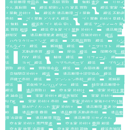
生前整理 世田谷
高額 買取
無料 査定
リサイ
クル 再利用
横浜 昭和レトロ 家具 買取
横浜 実家 ゴ
ミ屋敷 片付け
横浜市 遺品整理 ゴミ屋敷
横浜 不動産
売却
ゴミ屋敷 どうする 横浜
ゴミ屋敷 片付け 見積も
り 無料
横浜市 ゴミ 処分 安い
横浜 アンティーク 家
具 買取 相場
横浜 空き家 ゴミ屋敷 片付け
遺品整理
都筑区
遺品整理業者 都筑区
店舗片付け 横浜
ハウスクリーニング 横浜
不用品買取 横浜
シン
プルライフ 横浜
断捨離 横浜
ミニマリスト 横
浜
不動産売買 横浜
民泊 横浜
国際交流 横
浜
DIY 横浜
解体 横浜
リフォーム 横
浜
ヨガ 横浜
コブラのポーズ 横浜
ブランド
買取 横浜
買取現金化 横浜
合同供養 横浜
店舗閉店片付け 横浜
遺品整理士認定協会 横浜
戸建て売却 横浜
マンション売却 横浜
孤独死
横浜
若年性アルツハイマー 横浜
特定遺品整理士
横浜
遺品買取り
空き家 片付け
実家 片付け 業
者 神奈川
実家 片付け 横浜市旭区
実家 片付け
5LDK
実家 片付け 売却
実家 片付け 家族だけでは無
理
親が亡くなった 実家 片付け
遺品整理 業者 比
較
遺品整理 費用
遺品整理 不動産売却
遺品整
理 冷蔵庫
遺品整理 買取
遺品整理 リサイクル
空き家 片付け 専門業者
空き家 片付け 費用 相場
空き家 放置 冷蔵庫
空き家 売却 荷物
横浜市旭区