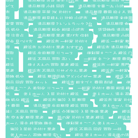
回収
遺品整理 賃貸 退去 山武市
遺品整理 買取 サー
ビス
遺品整理 小銭 回収
遺品整理 大量ごみ 山武
市
遺品整理 平屋 2K 片付け
遺品整理 費用 抑える 買
取
遺品整理 相見積もり 比較 山武市
遺品整理 未使用
家電 買取
遺品整理 2トントラック 2台
遺品整理 食
品 処分
遺品整理 料金 相場 山武市
賃貸物件 遺品整
理 注意点
遺品整理 業者 選び方 信頼
遺品整理 小銭
貯金 見つけ方
横浜市 一軒家 片付け
横浜 一軒家 整
理
横浜市 お片付け 業者 おすすめ
横浜市 遺品整理
買取
横浜 生前整理 リユース
便利屋まごころ 横浜 口
コミ
横浜 不用品 買取 高い
一軒家 丸ごと 整理 費用
横浜
使えるもの 買取 業者 横浜
横浜市 一軒家 専門
業者
横浜市 不用品 リサイクル 業者
横浜市 一軒家
荷物 処分
横浜 整理収納 アドバイザー 業者
横浜 不
用品 回収 買取 セット
横浜市 粗大ゴミ 費用 削減
便
利屋まごころ 差別化 リユース
一軒家 片付け 費用 相場 横
浜
老人ホーム 入居 片付け 横浜
老人ホーム 退去 荷
物 処分 横浜
横浜市 施設 入居 整理
横浜市 実家 片付
け 費用
遺品整理 生前整理 横浜 買取
老人ホーム 引
越し 不用品 買取
横浜 介護施設 入居 準備 業者
横浜
市 空き家 整理 業者
親の家 片付け 業者 横浜
横浜市
ホーム 退去 残置物 撤去
便利屋まごころ 老人ホーム
施設入居前 片付け 業者
横浜 不用品 回収 買取 一括
老人ホーム 荷物 整理 安い
横浜 老人ホーム 退去後の清