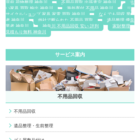
居前 荷物整理 神奈川
不用品買取 出張査定 神奈川
古
い家具 買取 輸出 神奈川
海外寄付 不用品 神奈川
リ
サイクルショップ 家具 家電 買取 神奈川
なんでも回収 業
者 神奈川
他社で断られた 不用品 買取
遺品整理 優良
業者 神奈川
神奈川 不用品回収 安い 評判
家財整理
見積もり無料 神奈川
サービス案内
不用品回収
不用品回収
遺品整理・生前整理