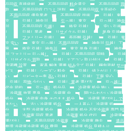
品回収 直接依頼
不用品回収 料金還元
不用品回収 買
取
不用品回収 口コミ 評判
不用品回収 大手紹介
不用品回収 優良業者
不用品回収 技術
引越し 東
京
引越し 神奈川
引っ越し 東京
引っ越し 神奈
川
不用品回収 引越し
格安 引越し
安い 引越
し
引越し業者
リサイクル 引越し
単身 引越
し
ファミリー 引越し
長距離 引越し
引越し 東
京 安い
東京 引っ越し 不用品回収
神奈川 引越し 丁
寧
格安 引越し 神奈川
東京 単身 引越し
神奈
川 ファミリー 引っ越し
引越し 不用品回収 同時
引越
し リサイクル 買取
引越し エアコン 取り付け
引越し
洗濯機 設置
家具 解体 運搬 組み立て 引越し 梱包資材 サー
ビス
引越し シーズン 料金
引越し 値上がり しな
い
リピーター率 高い 引越し
引越し 丁寧 安心
引越し 荷物 少ない
引越し 業者 選び方
引っ越し
代金 節約
引っ越し 処分品
冷蔵庫 処分 怖い
冷蔵庫 放置 悪臭
冷蔵庫 虫
開けられない 冷蔵庫
処分
冷蔵庫 中身 そのまま 処分
冷蔵庫 運び出し で
きない
古い 冷蔵庫 処分
一人暮らし 冷蔵庫 処
分
大型 冷蔵庫 処分
冷蔵庫 処分 不安冷蔵庫 専門 回
収
冷蔵庫 回収 業者
冷蔵庫 処分 代行
冷蔵庫
運び出し
不用品回収 冷蔵庫
冷蔵庫 撤去
遺品
整理 冷蔵庫冷蔵庫 処分 費用
冷蔵庫 処分 見積もり