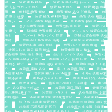
掃
物置 中身 処分
物置 不用品回収 セット
物
置 土台 ブロック 処分
物置 解体 処分
物置 撤去 費
用
便利屋 物置 解体
物置 解体 処分 低価格
物
置 撤去 格安
物置 解体 便利屋価格
物置 処分 相場よ
り安い
イナバ物置 解体 処分
ヨド物置 解体 処
分
タクボ物置 撤去
放置自転車 回収
放置バイ
ク 撤去
駐輪場 放置車両 処分
マンション 放置自転車
撤去
アパート 放置バイク 回収
店舗 放置自転車 処分
依頼
管理会社 放置車両 撤去
不動産 放置自転車 回
収
放置自転車 回収 無料
放置バイク 撤去 費用
放置自転車 処分 費用 相場
放置車両 撤去 格安
放
置自転車 警告 撤去 代行
鍵なし バイク 処分
放置バ
イク 廃車手続き 代行
自転車 バイク 同時 回収
冷蔵
庫 処分 横浜
冷蔵庫 回収 青葉区
冷蔵庫 中身入り 処
分
冷蔵庫 腐敗 処分
腐った冷蔵庫 回収
異臭
冷蔵庫 処分
電気屋 断られた 冷蔵庫
中身の処理が不
可能冷蔵庫
中身そのまま 回収
腐敗臭がひどい冷蔵
庫
腐敗臭 対応
横浜虫が発生した冷蔵庫
虫 湧
いた 処分緊急で頼みたい
冷蔵庫 即日 回収
青葉区特
殊な状況4枚ドア
冷蔵庫 中身入り
処分作業員の対応
特殊清掃
冷蔵庫 業者地域特化青葉区
冷蔵庫 処
分
親 入院 冷蔵庫 放置 処分
相模原市 冷蔵庫 回収 業
者
相模原 不用品回収 即日
相模原市 中央区 冷蔵庫
処分
相模原 便利屋 冷蔵庫 中身入り
相模原 遺品整理