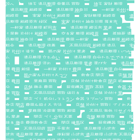
設へ
埼玉 遺品整理 骨董品 買取
埼玉 家財 整理
遺品整理 相模原
遺品整理 神奈川
一軒家 片付け
相模原
実家 片付け 相模原
家財整理 相模原
遺
品整理 相模原市 緑区
実家 片付け 神奈川県 厚木市
一軒家 遺品整理 町田市
遺品整理 横浜市 業者
ゴ
ミ屋敷 片付け 相模原
空き家 整理 相模原
孤独死 遺
品整理 神奈川
遺品整理 費用 一軒家
遺品整理 相模原
料金
遺品整理 供養
不用品回収 相模原 遺品
実
家 片付け 遠方
親の家 片付け 業者
遺品整理 いつか
ら
遺品整理 立ち会い
遺品整理 自分たちで できな
い
遺品整理 流れ
遺品整理 業者 選び方
遺品整
理 費用 相場
一軒家 片付け 費用
遺品整理 自分
で
親の家を片付けるコツ
飲食店 閉店
店舗 閉
店 費用
業務用 買取
店舗 片付け飲食店 閉店 処
分
店舗 撤去 費用
厨房機器 買取 高額
食器 大
量 買取
不用品回収 買取 値引き
店舗 片付け 業
者
閉店 ゴミ 処分レストラン 食器 スプーン 買取
飲
食店 閉店 費用を抑える 方法
店舗 片付け 買取してくれる
業者
業務用 冷蔵庫 買取 相場
不用品 海外 リサイク
ル 業者
閉店 ゴミ 分別 不要
店舗 整理 買取
居
抜き 撤去 費用飲食店
閉店 練馬区
厨房機器 買取 横
浜
不用品回収 買取 千葉市
遺品整理 山武市
山
武市 遺品整理 業者
便利屋 山武市 遺品整理 山武市 不用品