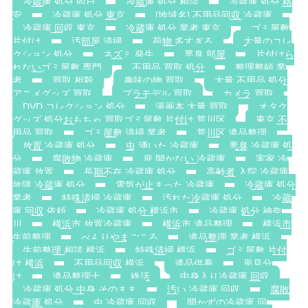
冷蔵庫 処分 即日
冷蔵庫 処分 相談
冷蔵庫 処分 格
安
冷蔵庫 処分 東京
[地域名] 不用品回収 冷蔵庫
冷蔵庫 回収 東京
冷蔵庫 処分 業者 東京
ゴミ屋敷
片付け
汚部屋 清掃
荷物 多すぎる
大量のコレ
クション 処分
ネズミ 発生
悪臭 部屋
片付けら
れないゴミ屋敷 専門
不用品 買取 処分
整理整頓 業
者
買取 相殺
趣味の物 買取
大量 不用品 処分
アニメグッズ 買取
プラモデル 買取
カメラ 買取
DVD コレクション 処分
漫画本 大量 買取
オタク
グッズ 処分おもちゃ 買取ゴミ屋敷 片付け 荒川区
東京 不
用品 買取
ゴミ屋敷 清掃 業者
荒川区 遺品整理
放置 冷蔵庫 処分
虫 湧いた 冷蔵庫
悪臭 冷蔵庫 処
分
腐敗物 冷蔵庫
扉 開かない 冷蔵庫
実家 冷
蔵庫 放置
長期不在 冷蔵庫 処分
高齢者 入院 冷蔵庫
故障 冷蔵庫 処分
電気が止まった 冷蔵庫
冷蔵庫 処分
業者
特殊清掃 冷蔵庫
汚れた冷蔵庫 処分
冷蔵
庫 回収 依頼
冷蔵庫 処分 横浜市
冷蔵庫 処分 神奈
川
横浜市 放置冷蔵庫
横浜市 遺品整理
横浜市
生前整理
べんりやまごころ
遺品整理 業者 横浜
生前整理 相談 横浜
特殊清掃 横浜
ゴミ屋敷 片付
け 横浜
不用品回収 横浜
遺品供養
形見分
け
遺品整理士
終活
中身入り冷蔵庫 回収
冷蔵庫 処分 中身 そのまま
汚い 冷蔵庫 回収
腐敗
冷蔵庫 処分
虫 冷蔵庫 回収
開かずの冷蔵庫 回