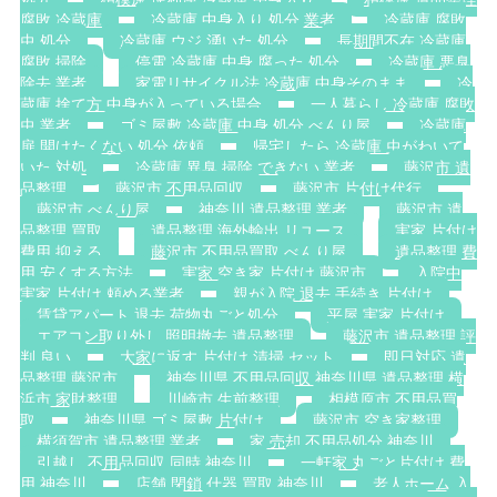
腐敗 冷蔵庫
冷蔵庫 中身入り 処分 業者
冷蔵庫 腐敗
虫 処分
冷蔵庫 ウジ 湧いた 処分
長期間不在 冷蔵庫
腐敗 掃除
停電 冷蔵庫 中身 腐った 処分
冷蔵庫 悪臭
除去 業者
家電リサイクル法 冷蔵庫 中身そのまま
冷
蔵庫 捨て方 中身が入っている場合
一人暮らし 冷蔵庫 腐敗
虫 業者
ゴミ屋敷 冷蔵庫 中身 処分 べんり屋
冷蔵庫
扉 開けたくない 処分 依頼
帰宅したら 冷蔵庫 虫がわいて
いた 対処
冷蔵庫 異臭 掃除 できない 業者
藤沢市 遺
品整理
藤沢市 不用品回収
藤沢市 片付け代行
藤沢市 べんり屋
神奈川 遺品整理 業者
藤沢市 遺
品整理 買取
遺品整理 海外輸出 リユース
実家 片付け
費用 抑える
藤沢市 不用品買取 べんり屋
遺品整理 費
用 安くする方法
実家 空き家 片付け 藤沢市
入院中
実家 片付け 頼める業者
親が入院 退去 手続き 片付け
賃貸アパート 退去 荷物丸ごと処分
平屋 実家 片付け
エアコン取り外し 照明撤去 遺品整理
藤沢市 遺品整理 評
判 良い
大家に返す 片付け 清掃 セット
即日対応 遺
品整理 藤沢市
神奈川県 不用品回収 神奈川県 遺品整理 横
浜市 家財整理
川崎市 生前整理
相模原市 不用品買
取
神奈川県 ゴミ屋敷 片付け
藤沢市 空き家整理
横須賀市 遺品整理 業者
家 売却 不用品処分 神奈川
引越し 不用品回収 同時 神奈川
一軒家 丸ごと片付け 費
用 神奈川
店舗 閉鎖 什器 買取 神奈川
老人ホーム 入