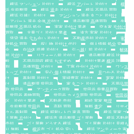
横浜 マンション 片付け
横浜 アパート 片付け
横
浜 生前整理
横浜 退去 片付け
横浜 不用品 買取
横浜 引越し 片付け
マンション 退去 丸ごと 片付け
アパート 退去 全体 片付け
遺品整理 高価買取
生
前整理 不用品 処分
実家 片付け 業者
空き家 片付け
買取
大量ゴミ 片付け 業者
遠方 実家 片付け
賃貸 退去 立ち会い 片付け
不動産売却 片付け
家
財処分 買取
探し物 片付け 代行
個人情報 処分 安
全
自治体 提携 片付け
引っ越し前 片付け
解体
前 片付け
リフォーム前 片付け
遺品整理 横浜 比
較
不用品回収 横浜 おすすめ
片付け業者 横浜 評
判
高価買取 片付け
丁寧 仕分け 片付け
ワンス
トップ 片付け
安心 個人情報 片付け
見つかる 片付
け
再利用 片付け
実績豊富 片付け
実家 片付
け
遺品整理 世田谷
家 丸ごと 片付け
不用品買
取 世田谷
アンティーク買取
世田谷 骨董品買取
世田谷 着物買取
世田谷 カメラ買取 世田谷
世田谷
区 片付け 業者
不動産 売却
相続 実家 整理
生前整理 世田谷
高額 買取
無料 査定
リサイ
クル 再利用
横浜 昭和レトロ 家具 買取
横浜 実家 ゴ
ミ屋敷 片付け
横浜市 遺品整理 ゴミ屋敷
横浜 不動産
売却
ゴミ屋敷 どうする 横浜
ゴミ屋敷 片付け 見積も
り 無料
横浜市 ゴミ 処分 安い
横浜 アンティーク 家