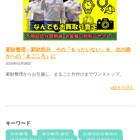
家財整理・家財処分 その「もったいない」を、次の誰
かへの「まごころ」に
2026年02月08日
家財整理からお引越し、まるごと片付けまでワンストップ。
»続きを読む
キーワード
生前整理
遺品整理 横浜
金庫回収金庫処分