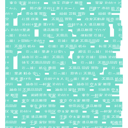
東京 実家 片付け
埼玉 戸建て 整理
実家 片付け ど
こから
親の家 片付け 老人ホーム
戸建て 売却 前 片
付け
貴金属 買取
純銀 花瓶 買取
純銀 査
定
仏壇 供養
不用品 買取
住友不動産 販売 提
携
片付け業者 選び方
信頼できる 遺品整理
安
心 片付け業者
遺品整理 士
遺品整理 ブログ
引
っ越し 片付け
引越し 不用品
便利屋 引越し
引
っ越しと同時に片付け
引越し 業者 不用品回収
引っ
越し 不用品 処分
引越し前 不用品 処分
転居 不用品
買取
引っ越し業者より安い
横浜 引っ越し 片付
け
神奈川 引っ越し 不用品
東京 引越し 同時 片付
け
埼玉 不用品回収 引っ越し
引っ越し 不用品回収 料
金
引っ越し 処分 費用
不用品 回収 買取
引っ
越し 業者 料金 安い
引っ越し 荷造り 不用品
引っ越
し 業者 選び方
信頼できる 引っ越し業者
不用品 処分
代行
神奈川 一軒家 片付け
神奈川 空き家 整理
神奈川 不用品回収
神奈川 家財 買取
川崎市 空き
家 整理
相模原市 実家 片付け
東京 一軒家 片付
け
東京 遺品整理
東京 空き家 整理
東京 不用
品回収
東京 家財 買取
世田谷区 遺品整理
杉並
区 実家 片付け
大田区 空き家 整理
千葉 一軒家 片付
け
千葉 遺品整理
千葉 空き家 整理
千葉 不用
品回収
千葉 家財 買取
千葉市 遺品整理
船橋市