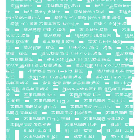
遺品整理 神奈川，戸建て片付け
港区 店舗片付け
店舗片付け
店舗用品買い取り
横浜 ごみ屋敷片付
け
横浜 戸建て片付け
店舗片付け業者
店舗片
付け業者の選び方
横浜市 ゴミ屋敷 片付け 費用 相場
横浜 ゴミ屋敷 不用品買取 おすすめ
戸建て 片付け 横
浜
遺品整理 戸建て 横浜
家 片付け 横浜
不用
品 回収 横浜
遺品整理
遺品整理 相模原市
遺品
整理 横浜市
遺品整理 川崎市
実家 片付け 神奈
川
遺品買取 横浜
リサイクル買取 横浜
生前
整理 横浜
遺品整理 買取 リサイクル 横浜
遺品整理
生前整理 横浜
使える物は再利用 遺品整理 横浜
東南
アジア 再利用 遺品整理 横浜
遺品買取 リサイクル品買取
横浜
生前整理 買取サービス 横浜
遺品整理 処分 買取
横浜
環境に優しい遺品整理 横浜
海外リサイクル 遺
品整理 横浜
家具 家電 買取 遺品整理 横浜
思い出の
品 買取 遺品整理 横浜
価値ある物を再利用 遺品整理 横
浜
不用品回収 安い
不用品回収 料金
不用品回
収 相場
不用品回収 口コミ
不用品回収 見積もり
不用品 回収業者 選び方
不用品回収 マージン
不用
品回収 直接依頼
不用品回収 料金還元
不用品回収 買
取
不用品回収 口コミ 評判
不用品回収 大手紹介
不用品回収 優良業者
不用品回収 技術
引越し 東
京
引越し 神奈川
引っ越し 東京
引っ越し 神奈
川
不用品回収 引越し
格安 引越し
安い 引越