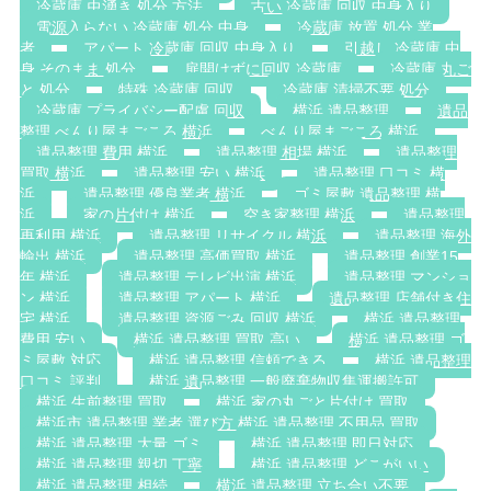
冷蔵庫 虫湧き 処分 方法
古い 冷蔵庫 回収 中身入り
電源入らない 冷蔵庫 処分 中身
冷蔵庫 放置 処分 業
者
アパート 冷蔵庫 回収 中身入り
引越し 冷蔵庫 中
身 そのまま 処分
扉開けずに回収 冷蔵庫
冷蔵庫 丸ご
と 処分
特殊 冷蔵庫 回収
冷蔵庫 清掃不要 処分
冷蔵庫 プライバシー配慮 回収
横浜 遺品整理
遺品
整理 べんり屋まごころ 横浜
べんり屋まごころ 横浜
遺品整理 費用 横浜
遺品整理 相場 横浜
遺品整理
買取 横浜
遺品整理 安い 横浜
遺品整理 口コミ 横
浜
遺品整理 優良業者 横浜
ゴミ屋敷 遺品整理 横
浜
家の片付け 横浜
空き家整理 横浜
遺品整理
再利用 横浜
遺品整理 リサイクル 横浜
遺品整理 海外
輸出 横浜
遺品整理 高価買取 横浜
遺品整理 創業15
年 横浜
遺品整理 テレビ出演 横浜
遺品整理 マンショ
ン 横浜
遺品整理 アパート 横浜
遺品整理 店舗付き住
宅 横浜
遺品整理 資源ごみ 回収 横浜
横浜 遺品整理
費用 安い
横浜 遺品整理 買取 高い
横浜 遺品整理 ゴ
ミ屋敷 対応
横浜 遺品整理 信頼できる
横浜 遺品整理
口コミ 評判
横浜 遺品整理 一般廃棄物収集運搬許可
横浜 生前整理 買取
横浜 家の丸ごと片付け 買取
横浜市 遺品整理 業者 選び方 横浜 遺品整理 不用品 買取
横浜 遺品整理 大量 ゴミ
横浜 遺品整理 即日対応
横浜 遺品整理 親切 丁寧
横浜 遺品整理 どこがいい
横浜 遺品整理 相続
横浜 遺品整理 立ち合い不要