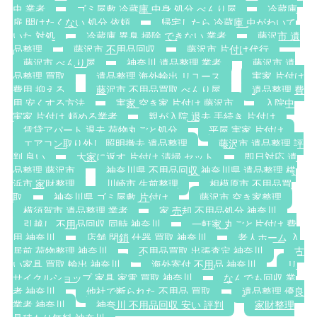
虫 業者
ゴミ屋敷 冷蔵庫 中身 処分 べんり屋
冷蔵庫
扉 開けたくない 処分 依頼
帰宅したら 冷蔵庫 虫がわいて
いた 対処
冷蔵庫 異臭 掃除 できない 業者
藤沢市 遺
品整理
藤沢市 不用品回収
藤沢市 片付け代行
藤沢市 べんり屋
神奈川 遺品整理 業者
藤沢市 遺
品整理 買取
遺品整理 海外輸出 リユース
実家 片付け
費用 抑える
藤沢市 不用品買取 べんり屋
遺品整理 費
用 安くする方法
実家 空き家 片付け 藤沢市
入院中
実家 片付け 頼める業者
親が入院 退去 手続き 片付け
賃貸アパート 退去 荷物丸ごと処分
平屋 実家 片付け
エアコン取り外し 照明撤去 遺品整理
藤沢市 遺品整理 評
判 良い
大家に返す 片付け 清掃 セット
即日対応 遺
品整理 藤沢市
神奈川県 不用品回収 神奈川県 遺品整理 横
浜市 家財整理
川崎市 生前整理
相模原市 不用品買
取
神奈川県 ゴミ屋敷 片付け
藤沢市 空き家整理
横須賀市 遺品整理 業者
家 売却 不用品処分 神奈川
引越し 不用品回収 同時 神奈川
一軒家 丸ごと片付け 費
用 神奈川
店舗 閉鎖 什器 買取 神奈川
老人ホーム 入
居前 荷物整理 神奈川
不用品買取 出張査定 神奈川
古
い家具 買取 輸出 神奈川
海外寄付 不用品 神奈川
リ
サイクルショップ 家具 家電 買取 神奈川
なんでも回収 業
者 神奈川
他社で断られた 不用品 買取
遺品整理 優良
業者 神奈川
神奈川 不用品回収 安い 評判
家財整理