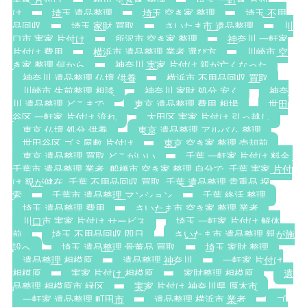
実家 片付け
柏市 空き家 整理
埼玉 一軒家 片付
け
埼玉 遺品整理
埼玉 空き家 整理
埼玉 不用
品回収
埼玉 家財 買取
さいたま市 遺品整理
川
口市 実家 片付け
所沢市 空き家 整理
神奈川 一軒家
片付け 費用
横浜市 遺品整理 業者 選び方
川崎市 空
き家 整理 何から
神奈川 実家 片付け 親が亡くなった
神奈川 遺品整理 仏壇 供養
横浜市 不用品回収 買取
川崎市 生前整理 相談
神奈川 家財 処分 安く
神奈
川 遺品整理 どこまで
東京 遺品整理 費用 相場
世田
谷区 一軒家 片付け 流れ
大田区 実家 片付け 引っ越し
東京 仏壇 処分 供養
東京 遺品整理 アルバム 整理
世田谷区 ゴミ屋敷 片付け
東京 空き家 整理 売却前
東京 遺品整理 買取 どこがいい
千葉 一軒家 片付け 料金.
千葉市 遺品整理 業者. 船橋市 空き家 整理 自分で. 千葉 実家 片付
け 親が健在. 千葉 不用品回収 買取. 千葉 遺品整理 貴重品 探
索
千葉市 遺品整理 マンション
千葉 終活 整理
埼玉 遺品整理 費用
さいたま市 空き家 整理 業者
川口市 実家 片付け サービス
埼玉 一軒家 片付け 解体
前
埼玉 不用品回収 即日
さいたま市 遺品整理 親が施
設へ
埼玉 遺品整理 骨董品 買取
埼玉 家財 整理
遺品整理 相模原
遺品整理 神奈川
一軒家 片付け
相模原
実家 片付け 相模原
家財整理 相模原
遺
品整理 相模原市 緑区
実家 片付け 神奈川県 厚木市
一軒家 遺品整理 町田市
遺品整理 横浜市 業者
ゴ