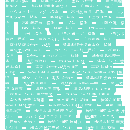
具 買取 相場
横浜 空き家 ゴミ屋敷 片付け
遺品整理
都筑区
遺品整理業者 都筑区
店舗片付け 横浜
ハウスクリーニング 横浜
不用品買取 横浜
シン
プルライフ 横浜
断捨離 横浜
ミニマリスト 横
浜
不動産売買 横浜
民泊 横浜
国際交流 横
浜
DIY 横浜
解体 横浜
リフォーム 横
浜
ヨガ 横浜
コブラのポーズ 横浜
ブランド
買取 横浜
買取現金化 横浜
合同供養 横浜
店舗閉店片付け 横浜
遺品整理士認定協会 横浜
戸建て売却 横浜
マンション売却 横浜
孤独死
横浜
若年性アルツハイマー 横浜
特定遺品整理士
横浜
遺品買取り
空き家 片付け
実家 片付け 業
者 神奈川
実家 片付け 横浜市旭区
実家 片付け
5LDK
実家 片付け 売却
実家 片付け 家族だけでは無
理
親が亡くなった 実家 片付け
遺品整理 業者 比
較
遺品整理 費用
遺品整理 不動産売却
遺品整
理 冷蔵庫
遺品整理 買取
遺品整理 リサイクル
空き家 片付け 専門業者
空き家 片付け 費用 相場
空き家 放置 冷蔵庫
空き家 売却 荷物
横浜市旭区
実家 片付け 業者
横浜市 実家 片付け 買取
神奈川県
遺品整理
横浜市 遺品整理 業者
横浜市旭区 空き家 片
付け
べんりやまごころ 口コミ
便利屋 まごころ
戸建て 片付け
横浜市旭区 片付け
横浜市旭区 実家
片付け
横浜 不動産売却 片付け
神奈川 遺品整理