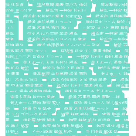
理 注意点
遺品整理 業者 選び方 信頼
遺品整理 小銭
貯金 見つけ方
横浜市 一軒家 片付け
横浜 一軒家 整
理
横浜市 お片付け 業者 おすすめ
横浜市 遺品整理
買取
横浜 生前整理 リユース
便利屋まごころ 横浜 口
コミ
横浜 不用品 買取 高い
一軒家 丸ごと 整理 費用
横浜
使えるもの 買取 業者 横浜
横浜市 一軒家 専門
業者
横浜市 不用品 リサイクル 業者
横浜市 一軒家
荷物 処分
横浜 整理収納 アドバイザー 業者
横浜 不
用品 回収 買取 セット
横浜市 粗大ゴミ 費用 削減
便
利屋まごころ 差別化 リユース
一軒家 片付け 費用 相場 横
浜
老人ホーム 入居 片付け 横浜
老人ホーム 退去 荷
物 処分 横浜
横浜市 施設 入居 整理
横浜市 実家 片付
け 費用
遺品整理 生前整理 横浜 買取
老人ホーム 引
越し 不用品 買取
横浜 介護施設 入居 準備 業者
横浜
市 空き家 整理 業者
親の家 片付け 業者 横浜
横浜市
ホーム 退去 残置物 撤去
便利屋まごころ 老人ホーム
施設入居前 片付け 業者
横浜 不用品 回収 買取 一括
老人ホーム 荷物 整理 安い
横浜 老人ホーム 退去後の清
掃
物置 中身 処分
物置 不用品回収 セット
物
置 土台 ブロック 処分
物置 解体 処分
物置 撤去 費
用
便利屋 物置 解体
物置 解体 処分 低価格
物
置 撤去 格安
物置 解体 便利屋価格
物置 処分 相場よ
り安い
イナバ物置 解体 処分
ヨド物置 解体 処