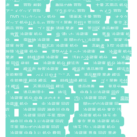
者
買取 相殺
趣味の物 買取
大量 不用品 処分
アニメグッズ 買取
プラモデル 買取
カメラ 買取
DVD コレクション 処分
漫画本 大量 買取
オタク
グッズ 処分おもちゃ 買取ゴミ屋敷 片付け 荒川区
東京 不
用品 買取
ゴミ屋敷 清掃 業者
荒川区 遺品整理
放置 冷蔵庫 処分
虫 湧いた 冷蔵庫
悪臭 冷蔵庫 処
分
腐敗物 冷蔵庫
扉 開かない 冷蔵庫
実家 冷
蔵庫 放置
長期不在 冷蔵庫 処分
高齢者 入院 冷蔵庫
故障 冷蔵庫 処分
電気が止まった 冷蔵庫
冷蔵庫 処分
業者
特殊清掃 冷蔵庫
汚れた冷蔵庫 処分
冷蔵
庫 回収 依頼
冷蔵庫 処分 横浜市
冷蔵庫 処分 神奈
川
横浜市 放置冷蔵庫
横浜市 遺品整理
横浜市
生前整理
べんりやまごころ
遺品整理 業者 横浜
生前整理 相談 横浜
特殊清掃 横浜
ゴミ屋敷 片付
け 横浜
不用品回収 横浜
遺品供養
形見分
け
遺品整理士
終活
中身入り冷蔵庫 回収
冷蔵庫 処分 中身 そのまま
汚い 冷蔵庫 回収
腐敗
冷蔵庫 処分
虫 冷蔵庫 回収
開かずの冷蔵庫 回
収
冷蔵庫 回収 神奈川 中身
冷蔵庫 処分 東京 汚
い
冷蔵庫 回収 千葉 腐敗
冷蔵庫 処分 埼玉 虫
神奈川 中身入り冷蔵庫 回収
東京 悪臭 冷蔵庫 処分
千葉 開かずの冷蔵庫 回収
埼玉 汚い 冷蔵庫 処分
冷蔵庫 中身入り 処分 費用
冷蔵庫 異臭 回収 業者