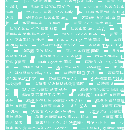
分
タクボ物置 撤去
放置自転車 回収
放置バイ
ク 撤去
駐輪場 放置車両 処分
マンション 放置自転車
撤去
アパート 放置バイク 回収
店舗 放置自転車 処分
依頼
管理会社 放置車両 撤去
不動産 放置自転車 回
収
放置自転車 回収 無料
放置バイク 撤去 費用
放置自転車 処分 費用 相場
放置車両 撤去 格安
放
置自転車 警告 撤去 代行
鍵なし バイク 処分
放置バ
イク 廃車手続き 代行
自転車 バイク 同時 回収
冷蔵
庫 処分 横浜
冷蔵庫 回収 青葉区
冷蔵庫 中身入り 処
分
冷蔵庫 腐敗 処分
腐った冷蔵庫 回収
異臭
冷蔵庫 処分
電気屋 断られた 冷蔵庫
中身の処理が不
可能冷蔵庫
中身そのまま 回収
腐敗臭がひどい冷蔵
庫
腐敗臭 対応
横浜虫が発生した冷蔵庫
虫 湧
いた 処分緊急で頼みたい
冷蔵庫 即日 回収
青葉区特
殊な状況4枚ドア
冷蔵庫 中身入り
処分作業員の対応
特殊清掃
冷蔵庫 業者地域特化青葉区
冷蔵庫 処
分
親 入院 冷蔵庫 放置 処分
相模原市 冷蔵庫 回収 業
者
相模原 不用品回収 即日
相模原市 中央区 冷蔵庫
処分
相模原 便利屋 冷蔵庫 中身入り
相模原 遺品整理
腐敗 冷蔵庫
冷蔵庫 中身入り 処分 業者
冷蔵庫 腐敗
虫 処分
冷蔵庫 ウジ 湧いた 処分
長期間不在 冷蔵庫
腐敗 掃除
停電 冷蔵庫 中身 腐った 処分
冷蔵庫 悪臭
除去 業者
家電リサイクル法 冷蔵庫 中身そのまま
冷
蔵庫 捨て方 中身が入っている場合
一人暮らし 冷蔵庫 腐敗