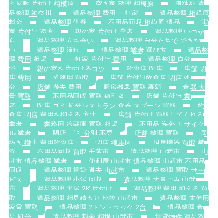
ミ屋敷 片付け 相模原
空き家 整理 相模原
孤独死 遺
品整理 神奈川
遺品整理 費用 一軒家
遺品整理 相模原
料金
遺品整理 供養
不用品回収 相模原 遺品
実
家 片付け 遠方
親の家 片付け 業者
遺品整理 いつか
ら
遺品整理 立ち会い
遺品整理 自分たちで できな
い
遺品整理 流れ
遺品整理 業者 選び方
遺品整
理 費用 相場
一軒家 片付け 費用
遺品整理 自分
で
親の家を片付けるコツ
飲食店 閉店
店舗 閉
店 費用
業務用 買取
店舗 片付け飲食店 閉店 処
分
店舗 撤去 費用
厨房機器 買取 高額
食器 大
量 買取
不用品回収 買取 値引き
店舗 片付け 業
者
閉店 ゴミ 処分レストラン 食器 スプーン 買取
飲
食店 閉店 費用を抑える 方法
店舗 片付け 買取してくれる
業者
業務用 冷蔵庫 買取 相場
不用品 海外 リサイク
ル 業者
閉店 ゴミ 分別 不要
店舗 整理 買取
居
抜き 撤去 費用飲食店
閉店 練馬区
厨房機器 買取 横
浜
不用品回収 買取 千葉市
遺品整理 山武市
山
武市 遺品整理 業者
便利屋 山武市 遺品整理 山武市 不用品
回収
遺品整理 賃貸 退去 山武市
遺品整理 買取 サー
ビス
遺品整理 小銭 回収
遺品整理 大量ごみ 山武
市
遺品整理 平屋 2K 片付け
遺品整理 費用 抑える 買
取
遺品整理 相見積もり 比較 山武市
遺品整理 未使用
家電 買取
遺品整理 2トントラック 2台
遺品整理 食
品 処分
遺品整理 料金 相場 山武市
賃貸物件 遺品整