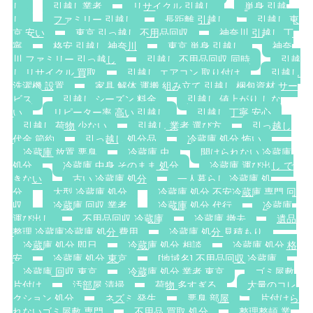
し
引越し業者
リサイクル 引越し
単身 引越
し
ファミリー 引越し
長距離 引越し
引越し 東
京 安い
東京 引っ越し 不用品回収
神奈川 引越し 丁
寧
格安 引越し 神奈川
東京 単身 引越し
神奈
川 ファミリー 引っ越し
引越し 不用品回収 同時
引越
し リサイクル 買取
引越し エアコン 取り付け
引越し
洗濯機 設置
家具 解体 運搬 組み立て 引越し 梱包資材 サー
ビス
引越し シーズン 料金
引越し 値上がり しな
い
リピーター率 高い 引越し
引越し 丁寧 安心
引越し 荷物 少ない
引越し 業者 選び方
引っ越し
代金 節約
引っ越し 処分品
冷蔵庫 処分 怖い
冷蔵庫 放置 悪臭
冷蔵庫 虫
開けられない 冷蔵庫
処分
冷蔵庫 中身 そのまま 処分
冷蔵庫 運び出し で
きない
古い 冷蔵庫 処分
一人暮らし 冷蔵庫 処
分
大型 冷蔵庫 処分
冷蔵庫 処分 不安冷蔵庫 専門 回
収
冷蔵庫 回収 業者
冷蔵庫 処分 代行
冷蔵庫
運び出し
不用品回収 冷蔵庫
冷蔵庫 撤去
遺品
整理 冷蔵庫冷蔵庫 処分 費用
冷蔵庫 処分 見積もり
冷蔵庫 処分 即日
冷蔵庫 処分 相談
冷蔵庫 処分 格
安
冷蔵庫 処分 東京
[地域名] 不用品回収 冷蔵庫
冷蔵庫 回収 東京
冷蔵庫 処分 業者 東京
ゴミ屋敷
片付け
汚部屋 清掃
荷物 多すぎる
大量のコレ
クション 処分
ネズミ 発生
悪臭 部屋
片付けら
れないゴミ屋敷 専門
不用品 買取 処分
整理整頓 業