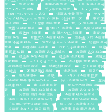
者
買取 相殺
趣味の物 買取
大量 不用品 処分
アニメグッズ 買取
プラモデル 買取
カメラ 買取
DVD コレクション 処分
漫画本 大量 買取
オタク
グッズ 処分おもちゃ 買取ゴミ屋敷 片付け 荒川区
東京 不
用品 買取
ゴミ屋敷 清掃 業者
荒川区 遺品整理
放置 冷蔵庫 処分
虫 湧いた 冷蔵庫
悪臭 冷蔵庫 処
分
腐敗物 冷蔵庫
扉 開かない 冷蔵庫
実家 冷
蔵庫 放置
長期不在 冷蔵庫 処分
高齢者 入院 冷蔵庫
故障 冷蔵庫 処分
電気が止まった 冷蔵庫
冷蔵庫 処分
業者
特殊清掃 冷蔵庫
汚れた冷蔵庫 処分
冷蔵
庫 回収 依頼
冷蔵庫 処分 横浜市
冷蔵庫 処分 神奈
川
横浜市 放置冷蔵庫
横浜市 遺品整理
横浜市
生前整理
べんりやまごころ
遺品整理 業者 横浜
生前整理 相談 横浜
特殊清掃 横浜
ゴミ屋敷 片付
け 横浜
不用品回収 横浜
遺品供養
形見分
け
遺品整理士
終活
中身入り冷蔵庫 回収
冷蔵庫 処分 中身 そのまま
汚い 冷蔵庫 回収
腐敗
冷蔵庫 処分
虫 冷蔵庫 回収
開かずの冷蔵庫 回
収
冷蔵庫 回収 神奈川 中身
冷蔵庫 処分 東京 汚
い
冷蔵庫 回収 千葉 腐敗
冷蔵庫 処分 埼玉 虫
神奈川 中身入り冷蔵庫 回収
東京 悪臭 冷蔵庫 処分
千葉 開かずの冷蔵庫 回収
埼玉 汚い 冷蔵庫 処分
冷蔵庫 中身入り 処分 費用
冷蔵庫 異臭 回収 業者