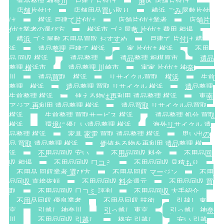
遺品整理 神奈川，戸建て片付け
港区 店舗片付け
店舗片付け
店舗用品買い取り
横浜 ごみ屋敷片付
け
横浜 戸建て片付け
店舗片付け業者
店舗片
付け業者の選び方
横浜市 ゴミ屋敷 片付け 費用 相場
横浜 ゴミ屋敷 不用品買取 おすすめ
戸建て 片付け 横
浜
遺品整理 戸建て 横浜
家 片付け 横浜
不用
品 回収 横浜
遺品整理
遺品整理 相模原市
遺品
整理 横浜市
遺品整理 川崎市
実家 片付け 神奈
川
遺品買取 横浜
リサイクル買取 横浜
生前
整理 横浜
遺品整理 買取 リサイクル 横浜
遺品整理
生前整理 横浜
使える物は再利用 遺品整理 横浜
東南
アジア 再利用 遺品整理 横浜
遺品買取 リサイクル品買取
横浜
生前整理 買取サービス 横浜
遺品整理 処分 買取
横浜
環境に優しい遺品整理 横浜
海外リサイクル 遺
品整理 横浜
家具 家電 買取 遺品整理 横浜
思い出の
品 買取 遺品整理 横浜
価値ある物を再利用 遺品整理 横
浜
不用品回収 安い
不用品回収 料金
不用品回
収 相場
不用品回収 口コミ
不用品回収 見積もり
不用品 回収業者 選び方
不用品回収 マージン
不用
品回収 直接依頼
不用品回収 料金還元
不用品回収 買
取
不用品回収 口コミ 評判
不用品回収 大手紹介
不用品回収 優良業者
不用品回収 技術
引越し 東
京
引越し 神奈川
引っ越し 東京
引っ越し 神奈
川
不用品回収 引越し
格安 引越し
安い 引越