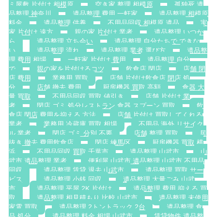
ミ屋敷 片付け 相模原
空き家 整理 相模原
孤独死 遺
品整理 神奈川
遺品整理 費用 一軒家
遺品整理 相模原
料金
遺品整理 供養
不用品回収 相模原 遺品
実
家 片付け 遠方
親の家 片付け 業者
遺品整理 いつか
ら
遺品整理 立ち会い
遺品整理 自分たちで できな
い
遺品整理 流れ
遺品整理 業者 選び方
遺品整
理 費用 相場
一軒家 片付け 費用
遺品整理 自分
で
親の家を片付けるコツ
飲食店 閉店
店舗 閉
店 費用
業務用 買取
店舗 片付け飲食店 閉店 処
分
店舗 撤去 費用
厨房機器 買取 高額
食器 大
量 買取
不用品回収 買取 値引き
店舗 片付け 業
者
閉店 ゴミ 処分レストラン 食器 スプーン 買取
飲
食店 閉店 費用を抑える 方法
店舗 片付け 買取してくれる
業者
業務用 冷蔵庫 買取 相場
不用品 海外 リサイク
ル 業者
閉店 ゴミ 分別 不要
店舗 整理 買取
居
抜き 撤去 費用飲食店
閉店 練馬区
厨房機器 買取 横
浜
不用品回収 買取 千葉市
遺品整理 山武市
山
武市 遺品整理 業者
便利屋 山武市 遺品整理 山武市 不用品
回収
遺品整理 賃貸 退去 山武市
遺品整理 買取 サー
ビス
遺品整理 小銭 回収
遺品整理 大量ごみ 山武
市
遺品整理 平屋 2K 片付け
遺品整理 費用 抑える 買
取
遺品整理 相見積もり 比較 山武市
遺品整理 未使用
家電 買取
遺品整理 2トントラック 2台
遺品整理 食
品 処分
遺品整理 料金 相場 山武市
賃貸物件 遺品整