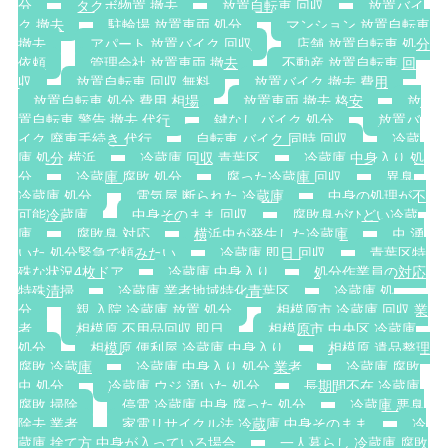
分
タクボ物置 撤去
放置自転車 回収
放置バイ
ク 撤去
駐輪場 放置車両 処分
マンション 放置自転車
撤去
アパート 放置バイク 回収
店舗 放置自転車 処分
依頼
管理会社 放置車両 撤去
不動産 放置自転車 回
収
放置自転車 回収 無料
放置バイク 撤去 費用
放置自転車 処分 費用 相場
放置車両 撤去 格安
放
置自転車 警告 撤去 代行
鍵なし バイク 処分
放置バ
イク 廃車手続き 代行
自転車 バイク 同時 回収
冷蔵
庫 処分 横浜
冷蔵庫 回収 青葉区
冷蔵庫 中身入り 処
分
冷蔵庫 腐敗 処分
腐った冷蔵庫 回収
異臭
冷蔵庫 処分
電気屋 断られた 冷蔵庫
中身の処理が不
可能冷蔵庫
中身そのまま 回収
腐敗臭がひどい冷蔵
庫
腐敗臭 対応
横浜虫が発生した冷蔵庫
虫 湧
いた 処分緊急で頼みたい
冷蔵庫 即日 回収
青葉区特
殊な状況4枚ドア
冷蔵庫 中身入り
処分作業員の対応
特殊清掃
冷蔵庫 業者地域特化青葉区
冷蔵庫 処
分
親 入院 冷蔵庫 放置 処分
相模原市 冷蔵庫 回収 業
者
相模原 不用品回収 即日
相模原市 中央区 冷蔵庫
処分
相模原 便利屋 冷蔵庫 中身入り
相模原 遺品整理
腐敗 冷蔵庫
冷蔵庫 中身入り 処分 業者
冷蔵庫 腐敗
虫 処分
冷蔵庫 ウジ 湧いた 処分
長期間不在 冷蔵庫
腐敗 掃除
停電 冷蔵庫 中身 腐った 処分
冷蔵庫 悪臭
除去 業者
家電リサイクル法 冷蔵庫 中身そのまま
冷
蔵庫 捨て方 中身が入っている場合
一人暮らし 冷蔵庫 腐敗