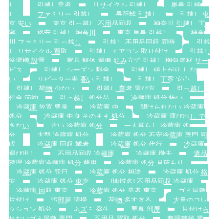
し
引越し業者
リサイクル 引越し
単身 引越
し
ファミリー 引越し
長距離 引越し
引越し 東
京 安い
東京 引っ越し 不用品回収
神奈川 引越し 丁
寧
格安 引越し 神奈川
東京 単身 引越し
神奈
川 ファミリー 引っ越し
引越し 不用品回収 同時
引越
し リサイクル 買取
引越し エアコン 取り付け
引越し
洗濯機 設置
家具 解体 運搬 組み立て 引越し 梱包資材 サー
ビス
引越し シーズン 料金
引越し 値上がり しな
い
リピーター率 高い 引越し
引越し 丁寧 安心
引越し 荷物 少ない
引越し 業者 選び方
引っ越し
代金 節約
引っ越し 処分品
冷蔵庫 処分 怖い
冷蔵庫 放置 悪臭
冷蔵庫 虫
開けられない 冷蔵庫
処分
冷蔵庫 中身 そのまま 処分
冷蔵庫 運び出し で
きない
古い 冷蔵庫 処分
一人暮らし 冷蔵庫 処
分
大型 冷蔵庫 処分
冷蔵庫 処分 不安冷蔵庫 専門 回
収
冷蔵庫 回収 業者
冷蔵庫 処分 代行
冷蔵庫
運び出し
不用品回収 冷蔵庫
冷蔵庫 撤去
遺品
整理 冷蔵庫冷蔵庫 処分 費用
冷蔵庫 処分 見積もり
冷蔵庫 処分 即日
冷蔵庫 処分 相談
冷蔵庫 処分 格
安
冷蔵庫 処分 東京
[地域名] 不用品回収 冷蔵庫
冷蔵庫 回収 東京
冷蔵庫 処分 業者 東京
ゴミ屋敷
片付け
汚部屋 清掃
荷物 多すぎる
大量のコレ
クション 処分
ネズミ 発生
悪臭 部屋
片付けら
れないゴミ屋敷 専門
不用品 買取 処分
整理整頓 業