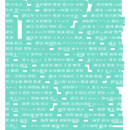
理 注意点
遺品整理 業者 選び方 信頼
遺品整理 小銭
貯金 見つけ方
横浜市 一軒家 片付け
横浜 一軒家 整
理
横浜市 お片付け 業者 おすすめ
横浜市 遺品整理
買取
横浜 生前整理 リユース
便利屋まごころ 横浜 口
コミ
横浜 不用品 買取 高い
一軒家 丸ごと 整理 費用
横浜
使えるもの 買取 業者 横浜
横浜市 一軒家 専門
業者
横浜市 不用品 リサイクル 業者
横浜市 一軒家
荷物 処分
横浜 整理収納 アドバイザー 業者
横浜 不
用品 回収 買取 セット
横浜市 粗大ゴミ 費用 削減
便
利屋まごころ 差別化 リユース
一軒家 片付け 費用 相場 横
浜
老人ホーム 入居 片付け 横浜
老人ホーム 退去 荷
物 処分 横浜
横浜市 施設 入居 整理
横浜市 実家 片付
け 費用
遺品整理 生前整理 横浜 買取
老人ホーム 引
越し 不用品 買取
横浜 介護施設 入居 準備 業者
横浜
市 空き家 整理 業者
親の家 片付け 業者 横浜
横浜市
ホーム 退去 残置物 撤去
便利屋まごころ 老人ホーム
施設入居前 片付け 業者
横浜 不用品 回収 買取 一括
老人ホーム 荷物 整理 安い
横浜 老人ホーム 退去後の清
掃
物置 中身 処分
物置 不用品回収 セット
物
置 土台 ブロック 処分
物置 解体 処分
物置 撤去 費
用
便利屋 物置 解体
物置 解体 処分 低価格
物
置 撤去 格安
物置 解体 便利屋価格
物置 処分 相場よ
り安い
イナバ物置 解体 処分
ヨド物置 解体 処