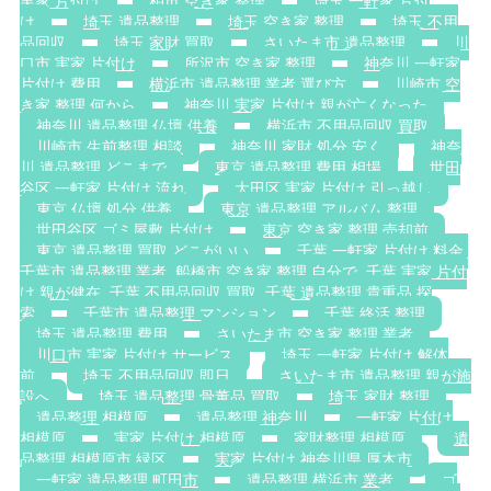
実家 片付け
柏市 空き家 整理
埼玉 一軒家 片付
け
埼玉 遺品整理
埼玉 空き家 整理
埼玉 不用
品回収
埼玉 家財 買取
さいたま市 遺品整理
川
口市 実家 片付け
所沢市 空き家 整理
神奈川 一軒家
片付け 費用
横浜市 遺品整理 業者 選び方
川崎市 空
き家 整理 何から
神奈川 実家 片付け 親が亡くなった
神奈川 遺品整理 仏壇 供養
横浜市 不用品回収 買取
川崎市 生前整理 相談
神奈川 家財 処分 安く
神奈
川 遺品整理 どこまで
東京 遺品整理 費用 相場
世田
谷区 一軒家 片付け 流れ
大田区 実家 片付け 引っ越し
東京 仏壇 処分 供養
東京 遺品整理 アルバム 整理
世田谷区 ゴミ屋敷 片付け
東京 空き家 整理 売却前
東京 遺品整理 買取 どこがいい
千葉 一軒家 片付け 料金.
千葉市 遺品整理 業者. 船橋市 空き家 整理 自分で. 千葉 実家 片付
け 親が健在. 千葉 不用品回収 買取. 千葉 遺品整理 貴重品 探
索
千葉市 遺品整理 マンション
千葉 終活 整理
埼玉 遺品整理 費用
さいたま市 空き家 整理 業者
川口市 実家 片付け サービス
埼玉 一軒家 片付け 解体
前
埼玉 不用品回収 即日
さいたま市 遺品整理 親が施
設へ
埼玉 遺品整理 骨董品 買取
埼玉 家財 整理
遺品整理 相模原
遺品整理 神奈川
一軒家 片付け
相模原
実家 片付け 相模原
家財整理 相模原
遺
品整理 相模原市 緑区
実家 片付け 神奈川県 厚木市
一軒家 遺品整理 町田市
遺品整理 横浜市 業者
ゴ