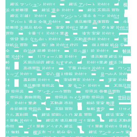
横浜 マンション 片付け
横浜 アパート 片付け
横
浜 生前整理
横浜 退去 片付け
横浜 不用品 買取
横浜 引越し 片付け
マンション 退去 丸ごと 片付け
アパート 退去 全体 片付け
遺品整理 高価買取
生
前整理 不用品 処分
実家 片付け 業者
空き家 片付け
買取
大量ゴミ 片付け 業者
遠方 実家 片付け
賃貸 退去 立ち会い 片付け
不動産売却 片付け
家
財処分 買取
探し物 片付け 代行
個人情報 処分 安
全
自治体 提携 片付け
引っ越し前 片付け
解体
前 片付け
リフォーム前 片付け
遺品整理 横浜 比
較
不用品回収 横浜 おすすめ
片付け業者 横浜 評
判
高価買取 片付け
丁寧 仕分け 片付け
ワンス
トップ 片付け
安心 個人情報 片付け
見つかる 片付
け
再利用 片付け
実績豊富 片付け
実家 片付
け
遺品整理 世田谷
家 丸ごと 片付け
不用品買
取 世田谷
アンティーク買取
世田谷 骨董品買取
世田谷 着物買取
世田谷 カメラ買取 世田谷
世田谷
区 片付け 業者
不動産 売却
相続 実家 整理
生前整理 世田谷
高額 買取
無料 査定
リサイ
クル 再利用
横浜 昭和レトロ 家具 買取
横浜 実家 ゴ
ミ屋敷 片付け
横浜市 遺品整理 ゴミ屋敷
横浜 不動産
売却
ゴミ屋敷 どうする 横浜
ゴミ屋敷 片付け 見積も
り 無料
横浜市 ゴミ 処分 安い
横浜 アンティーク 家