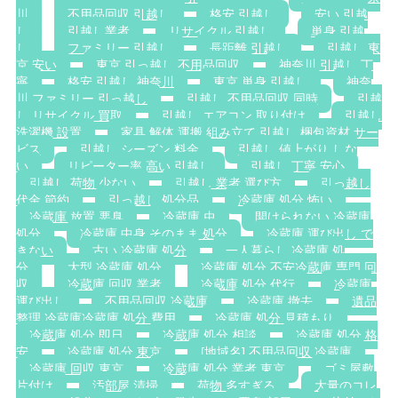
川
不用品回収 引越し
格安 引越し
安い 引越
し
引越し業者
リサイクル 引越し
単身 引越
し
ファミリー 引越し
長距離 引越し
引越し 東
京 安い
東京 引っ越し 不用品回収
神奈川 引越し 丁
寧
格安 引越し 神奈川
東京 単身 引越し
神奈
川 ファミリー 引っ越し
引越し 不用品回収 同時
引越
し リサイクル 買取
引越し エアコン 取り付け
引越し
洗濯機 設置
家具 解体 運搬 組み立て 引越し 梱包資材 サー
ビス
引越し シーズン 料金
引越し 値上がり しな
い
リピーター率 高い 引越し
引越し 丁寧 安心
引越し 荷物 少ない
引越し 業者 選び方
引っ越し
代金 節約
引っ越し 処分品
冷蔵庫 処分 怖い
冷蔵庫 放置 悪臭
冷蔵庫 虫
開けられない 冷蔵庫
処分
冷蔵庫 中身 そのまま 処分
冷蔵庫 運び出し で
きない
古い 冷蔵庫 処分
一人暮らし 冷蔵庫 処
分
大型 冷蔵庫 処分
冷蔵庫 処分 不安冷蔵庫 専門 回
収
冷蔵庫 回収 業者
冷蔵庫 処分 代行
冷蔵庫
運び出し
不用品回収 冷蔵庫
冷蔵庫 撤去
遺品
整理 冷蔵庫冷蔵庫 処分 費用
冷蔵庫 処分 見積もり
冷蔵庫 処分 即日
冷蔵庫 処分 相談
冷蔵庫 処分 格
安
冷蔵庫 処分 東京
[地域名] 不用品回収 冷蔵庫
冷蔵庫 回収 東京
冷蔵庫 処分 業者 東京
ゴミ屋敷
片付け
汚部屋 清掃
荷物 多すぎる
大量のコレ