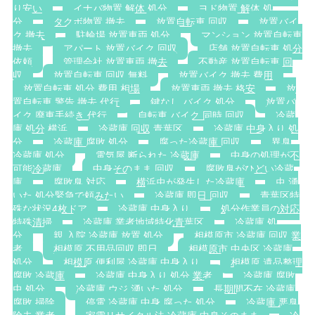
り安い
イナバ物置 解体 処分
ヨド物置 解体 処
分
タクボ物置 撤去
放置自転車 回収
放置バイ
ク 撤去
駐輪場 放置車両 処分
マンション 放置自転車
撤去
アパート 放置バイク 回収
店舗 放置自転車 処分
依頼
管理会社 放置車両 撤去
不動産 放置自転車 回
収
放置自転車 回収 無料
放置バイク 撤去 費用
放置自転車 処分 費用 相場
放置車両 撤去 格安
放
置自転車 警告 撤去 代行
鍵なし バイク 処分
放置バ
イク 廃車手続き 代行
自転車 バイク 同時 回収
冷蔵
庫 処分 横浜
冷蔵庫 回収 青葉区
冷蔵庫 中身入り 処
分
冷蔵庫 腐敗 処分
腐った冷蔵庫 回収
異臭
冷蔵庫 処分
電気屋 断られた 冷蔵庫
中身の処理が不
可能冷蔵庫
中身そのまま 回収
腐敗臭がひどい冷蔵
庫
腐敗臭 対応
横浜虫が発生した冷蔵庫
虫 湧
いた 処分緊急で頼みたい
冷蔵庫 即日 回収
青葉区特
殊な状況4枚ドア
冷蔵庫 中身入り
処分作業員の対応
特殊清掃
冷蔵庫 業者地域特化青葉区
冷蔵庫 処
分
親 入院 冷蔵庫 放置 処分
相模原市 冷蔵庫 回収 業
者
相模原 不用品回収 即日
相模原市 中央区 冷蔵庫
処分
相模原 便利屋 冷蔵庫 中身入り
相模原 遺品整理
腐敗 冷蔵庫
冷蔵庫 中身入り 処分 業者
冷蔵庫 腐敗
虫 処分
冷蔵庫 ウジ 湧いた 処分
長期間不在 冷蔵庫
腐敗 掃除
停電 冷蔵庫 中身 腐った 処分
冷蔵庫 悪臭