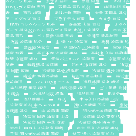
クション 処分
ネズミ 発生
悪臭 部屋
片付けら
れないゴミ屋敷 専門
不用品 買取 処分
整理整頓 業
者
買取 相殺
趣味の物 買取
大量 不用品 処分
アニメグッズ 買取
プラモデル 買取
カメラ 買取
DVD コレクション 処分
漫画本 大量 買取
オタク
グッズ 処分おもちゃ 買取ゴミ屋敷 片付け 荒川区
東京 不
用品 買取
ゴミ屋敷 清掃 業者
荒川区 遺品整理
放置 冷蔵庫 処分
虫 湧いた 冷蔵庫
悪臭 冷蔵庫 処
分
腐敗物 冷蔵庫
扉 開かない 冷蔵庫
実家 冷
蔵庫 放置
長期不在 冷蔵庫 処分
高齢者 入院 冷蔵庫
故障 冷蔵庫 処分
電気が止まった 冷蔵庫
冷蔵庫 処分
業者
特殊清掃 冷蔵庫
汚れた冷蔵庫 処分
冷蔵
庫 回収 依頼
冷蔵庫 処分 横浜市
冷蔵庫 処分 神奈
川
横浜市 放置冷蔵庫
横浜市 遺品整理
横浜市
生前整理
べんりやまごころ
遺品整理 業者 横浜
生前整理 相談 横浜
特殊清掃 横浜
ゴミ屋敷 片付
け 横浜
不用品回収 横浜
遺品供養
形見分
け
遺品整理士
終活
中身入り冷蔵庫 回収
冷蔵庫 処分 中身 そのまま
汚い 冷蔵庫 回収
腐敗
冷蔵庫 処分
虫 冷蔵庫 回収
開かずの冷蔵庫 回
収
冷蔵庫 回収 神奈川 中身
冷蔵庫 処分 東京 汚
い
冷蔵庫 回収 千葉 腐敗
冷蔵庫 処分 埼玉 虫
神奈川 中身入り冷蔵庫 回収
東京 悪臭 冷蔵庫 処分
千葉 開かずの冷蔵庫 回収
埼玉 汚い 冷蔵庫 処分