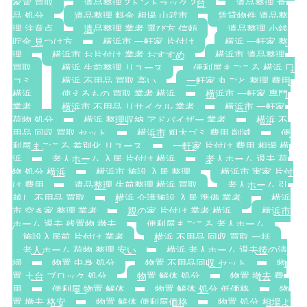
家電 買取
遺品整理 2トントラック 2台
遺品整理 食
品 処分
遺品整理 料金 相場 山武市
賃貸物件 遺品整
理 注意点
遺品整理 業者 選び方 信頼
遺品整理 小銭
貯金 見つけ方
横浜市 一軒家 片付け
横浜 一軒家 整
理
横浜市 お片付け 業者 おすすめ
横浜市 遺品整理
買取
横浜 生前整理 リユース
便利屋まごころ 横浜 口
コミ
横浜 不用品 買取 高い
一軒家 丸ごと 整理 費用
横浜
使えるもの 買取 業者 横浜
横浜市 一軒家 専門
業者
横浜市 不用品 リサイクル 業者
横浜市 一軒家
荷物 処分
横浜 整理収納 アドバイザー 業者
横浜 不
用品 回収 買取 セット
横浜市 粗大ゴミ 費用 削減
便
利屋まごころ 差別化 リユース
一軒家 片付け 費用 相場 横
浜
老人ホーム 入居 片付け 横浜
老人ホーム 退去 荷
物 処分 横浜
横浜市 施設 入居 整理
横浜市 実家 片付
け 費用
遺品整理 生前整理 横浜 買取
老人ホーム 引
越し 不用品 買取
横浜 介護施設 入居 準備 業者
横浜
市 空き家 整理 業者
親の家 片付け 業者 横浜
横浜市
ホーム 退去 残置物 撤去
便利屋まごころ 老人ホーム
施設入居前 片付け 業者
横浜 不用品 回収 買取 一括
老人ホーム 荷物 整理 安い
横浜 老人ホーム 退去後の清
掃
物置 中身 処分
物置 不用品回収 セット
物
置 土台 ブロック 処分
物置 解体 処分
物置 撤去 費
用
便利屋 物置 解体
物置 解体 処分 低価格
物
置 撤去 格安
物置 解体 便利屋価格
物置 処分 相場よ