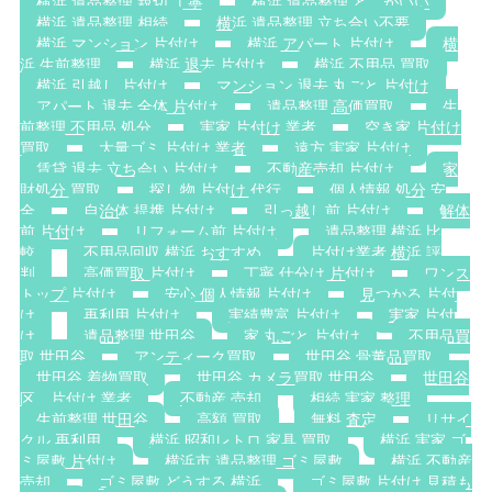
横浜 遺品整理 親切 丁寧
横浜 遺品整理 どこがいい
横浜 遺品整理 相続
横浜 遺品整理 立ち合い不要
横浜 マンション 片付け
横浜 アパート 片付け
横
浜 生前整理
横浜 退去 片付け
横浜 不用品 買取
横浜 引越し 片付け
マンション 退去 丸ごと 片付け
アパート 退去 全体 片付け
遺品整理 高価買取
生
前整理 不用品 処分
実家 片付け 業者
空き家 片付け
買取
大量ゴミ 片付け 業者
遠方 実家 片付け
賃貸 退去 立ち会い 片付け
不動産売却 片付け
家
財処分 買取
探し物 片付け 代行
個人情報 処分 安
全
自治体 提携 片付け
引っ越し前 片付け
解体
前 片付け
リフォーム前 片付け
遺品整理 横浜 比
較
不用品回収 横浜 おすすめ
片付け業者 横浜 評
判
高価買取 片付け
丁寧 仕分け 片付け
ワンス
トップ 片付け
安心 個人情報 片付け
見つかる 片付
け
再利用 片付け
実績豊富 片付け
実家 片付
け
遺品整理 世田谷
家 丸ごと 片付け
不用品買
取 世田谷
アンティーク買取
世田谷 骨董品買取
世田谷 着物買取
世田谷 カメラ買取 世田谷
世田谷
区 片付け 業者
不動産 売却
相続 実家 整理
生前整理 世田谷
高額 買取
無料 査定
リサイ
クル 再利用
横浜 昭和レトロ 家具 買取
横浜 実家 ゴ
ミ屋敷 片付け
横浜市 遺品整理 ゴミ屋敷
横浜 不動産
売却
ゴミ屋敷 どうする 横浜
ゴミ屋敷 片付け 見積も