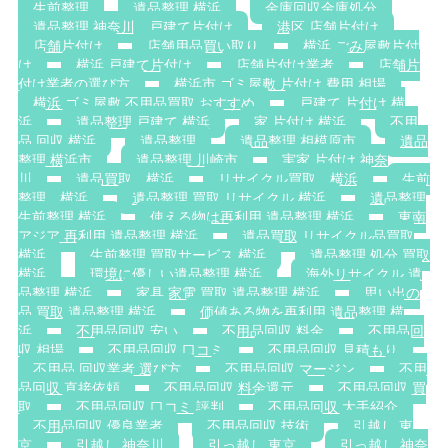
生前整理
遺品整理 横浜
金庫回収金庫処分
遺品整理 神奈川，戸建て片付け
港区 店舗片付け
店舗片付け
店舗用品買い取り
横浜 ごみ屋敷片付
け
横浜 戸建て片付け
店舗片付け業者
店舗片
付け業者の選び方
横浜市 ゴミ屋敷 片付け 費用 相場
横浜 ゴミ屋敷 不用品買取 おすすめ
戸建て 片付け 横
浜
遺品整理 戸建て 横浜
家 片付け 横浜
不用
品 回収 横浜
遺品整理
遺品整理 相模原市
遺品
整理 横浜市
遺品整理 川崎市
実家 片付け 神奈
川
遺品買取 横浜
リサイクル買取 横浜
生前
整理 横浜
遺品整理 買取 リサイクル 横浜
遺品整理
生前整理 横浜
使える物は再利用 遺品整理 横浜
東南
アジア 再利用 遺品整理 横浜
遺品買取 リサイクル品買取
横浜
生前整理 買取サービス 横浜
遺品整理 処分 買取
横浜
環境に優しい遺品整理 横浜
海外リサイクル 遺
品整理 横浜
家具 家電 買取 遺品整理 横浜
思い出の
品 買取 遺品整理 横浜
価値ある物を再利用 遺品整理 横
浜
不用品回収 安い
不用品回収 料金
不用品回
収 相場
不用品回収 口コミ
不用品回収 見積もり
不用品 回収業者 選び方
不用品回収 マージン
不用
品回収 直接依頼
不用品回収 料金還元
不用品回収 買
取
不用品回収 口コミ 評判
不用品回収 大手紹介
不用品回収 優良業者
不用品回収 技術
引越し 東
京
引越し 神奈川
引っ越し 東京
引っ越し 神奈