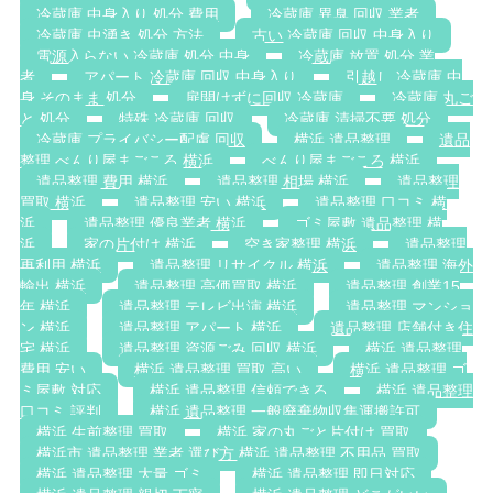
冷蔵庫 中身入り 処分 費用
冷蔵庫 異臭 回収 業者
冷蔵庫 虫湧き 処分 方法
古い 冷蔵庫 回収 中身入り
電源入らない 冷蔵庫 処分 中身
冷蔵庫 放置 処分 業
者
アパート 冷蔵庫 回収 中身入り
引越し 冷蔵庫 中
身 そのまま 処分
扉開けずに回収 冷蔵庫
冷蔵庫 丸ご
と 処分
特殊 冷蔵庫 回収
冷蔵庫 清掃不要 処分
冷蔵庫 プライバシー配慮 回収
横浜 遺品整理
遺品
整理 べんり屋まごころ 横浜
べんり屋まごころ 横浜
遺品整理 費用 横浜
遺品整理 相場 横浜
遺品整理
買取 横浜
遺品整理 安い 横浜
遺品整理 口コミ 横
浜
遺品整理 優良業者 横浜
ゴミ屋敷 遺品整理 横
浜
家の片付け 横浜
空き家整理 横浜
遺品整理
再利用 横浜
遺品整理 リサイクル 横浜
遺品整理 海外
輸出 横浜
遺品整理 高価買取 横浜
遺品整理 創業15
年 横浜
遺品整理 テレビ出演 横浜
遺品整理 マンショ
ン 横浜
遺品整理 アパート 横浜
遺品整理 店舗付き住
宅 横浜
遺品整理 資源ごみ 回収 横浜
横浜 遺品整理
費用 安い
横浜 遺品整理 買取 高い
横浜 遺品整理 ゴ
ミ屋敷 対応
横浜 遺品整理 信頼できる
横浜 遺品整理
口コミ 評判
横浜 遺品整理 一般廃棄物収集運搬許可
横浜 生前整理 買取
横浜 家の丸ごと片付け 買取
横浜市 遺品整理 業者 選び方 横浜 遺品整理 不用品 買取
横浜 遺品整理 大量 ゴミ
横浜 遺品整理 即日対応