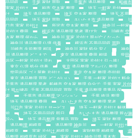
品回収
千葉 家財 買取
千葉市 遺品整理
船橋市
実家 片付け
柏市 空き家 整理
埼玉 一軒家 片付
け
埼玉 遺品整理
埼玉 空き家 整理
埼玉 不用
品回収
埼玉 家財 買取
さいたま市 遺品整理
川
口市 実家 片付け
所沢市 空き家 整理
神奈川 一軒家
片付け 費用
横浜市 遺品整理 業者 選び方
川崎市 空
き家 整理 何から
神奈川 実家 片付け 親が亡くなった
神奈川 遺品整理 仏壇 供養
横浜市 不用品回収 買取
川崎市 生前整理 相談
神奈川 家財 処分 安く
神奈
川 遺品整理 どこまで
東京 遺品整理 費用 相場
世田
谷区 一軒家 片付け 流れ
大田区 実家 片付け 引っ越し
東京 仏壇 処分 供養
東京 遺品整理 アルバム 整理
世田谷区 ゴミ屋敷 片付け
東京 空き家 整理 売却前
東京 遺品整理 買取 どこがいい
千葉 一軒家 片付け 料金.
千葉市 遺品整理 業者. 船橋市 空き家 整理 自分で. 千葉 実家 片付
け 親が健在. 千葉 不用品回収 買取. 千葉 遺品整理 貴重品 探
索
千葉市 遺品整理 マンション
千葉 終活 整理
埼玉 遺品整理 費用
さいたま市 空き家 整理 業者
川口市 実家 片付け サービス
埼玉 一軒家 片付け 解体
前
埼玉 不用品回収 即日
さいたま市 遺品整理 親が施
設へ
埼玉 遺品整理 骨董品 買取
埼玉 家財 整理
遺品整理 相模原
遺品整理 神奈川
一軒家 片付け
相模原
実家 片付け 相模原
家財整理 相模原
遺
品整理 相模原市 緑区
実家 片付け 神奈川県 厚木市