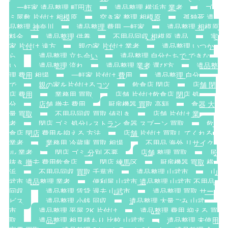
一軒家 遺品整理 町田市
遺品整理 横浜市 業者
ゴ
ミ屋敷 片付け 相模原
空き家 整理 相模原
孤独死 遺
品整理 神奈川
遺品整理 費用 一軒家
遺品整理 相模原
料金
遺品整理 供養
不用品回収 相模原 遺品
実
家 片付け 遠方
親の家 片付け 業者
遺品整理 いつか
ら
遺品整理 立ち会い
遺品整理 自分たちで できな
い
遺品整理 流れ
遺品整理 業者 選び方
遺品整
理 費用 相場
一軒家 片付け 費用
遺品整理 自分
で
親の家を片付けるコツ
飲食店 閉店
店舗 閉
店 費用
業務用 買取
店舗 片付け飲食店 閉店 処
分
店舗 撤去 費用
厨房機器 買取 高額
食器 大
量 買取
不用品回収 買取 値引き
店舗 片付け 業
者
閉店 ゴミ 処分レストラン 食器 スプーン 買取
飲
食店 閉店 費用を抑える 方法
店舗 片付け 買取してくれる
業者
業務用 冷蔵庫 買取 相場
不用品 海外 リサイク
ル 業者
閉店 ゴミ 分別 不要
店舗 整理 買取
居
抜き 撤去 費用飲食店
閉店 練馬区
厨房機器 買取 横
浜
不用品回収 買取 千葉市
遺品整理 山武市
山
武市 遺品整理 業者
便利屋 山武市 遺品整理 山武市 不用品
回収
遺品整理 賃貸 退去 山武市
遺品整理 買取 サー
ビス
遺品整理 小銭 回収
遺品整理 大量ごみ 山武
市
遺品整理 平屋 2K 片付け
遺品整理 費用 抑える 買
取
遺品整理 相見積もり 比較 山武市
遺品整理 未使用