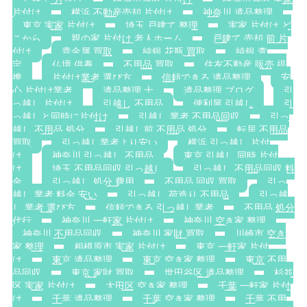
片付け
横浜 不動産売却 片付け
神奈川 遺品整理
東京 実家 片付け
埼玉 戸建て 整理
実家 片付け ど
こから
親の家 片付け 老人ホーム
戸建て 売却 前 片
付け
貴金属 買取
純銀 花瓶 買取
純銀 査
定
仏壇 供養
不用品 買取
住友不動産 販売 提
携
片付け業者 選び方
信頼できる 遺品整理
安
心 片付け業者
遺品整理 士
遺品整理 ブログ
引
っ越し 片付け
引越し 不用品
便利屋 引越し
引
っ越しと同時に片付け
引越し 業者 不用品回収
引っ
越し 不用品 処分
引越し前 不用品 処分
転居 不用品
買取
引っ越し業者より安い
横浜 引っ越し 片付
け
神奈川 引っ越し 不用品
東京 引越し 同時 片付
け
埼玉 不用品回収 引っ越し
引っ越し 不用品回収 料
金
引っ越し 処分 費用
不用品 回収 買取
引っ
越し 業者 料金 安い
引っ越し 荷造り 不用品
引っ越
し 業者 選び方
信頼できる 引っ越し業者
不用品 処分
代行
神奈川 一軒家 片付け
神奈川 空き家 整理
神奈川 不用品回収
神奈川 家財 買取
川崎市 空き
家 整理
相模原市 実家 片付け
東京 一軒家 片付
け
東京 遺品整理
東京 空き家 整理
東京 不用
品回収
東京 家財 買取
世田谷区 遺品整理
杉並
区 実家 片付け
大田区 空き家 整理
千葉 一軒家 片付
け
千葉 遺品整理
千葉 空き家 整理
千葉 不用