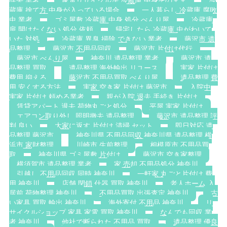
除去 業者
家電リサイクル法 冷蔵庫 中身そのまま
冷
蔵庫 捨て方 中身が入っている場合
一人暮らし 冷蔵庫 腐敗
虫 業者
ゴミ屋敷 冷蔵庫 中身 処分 べんり屋
冷蔵庫
扉 開けたくない 処分 依頼
帰宅したら 冷蔵庫 虫がわいて
いた 対処
冷蔵庫 異臭 掃除 できない 業者
藤沢市 遺
品整理
藤沢市 不用品回収
藤沢市 片付け代行
藤沢市 べんり屋
神奈川 遺品整理 業者
藤沢市 遺
品整理 買取
遺品整理 海外輸出 リユース
実家 片付け
費用 抑える
藤沢市 不用品買取 べんり屋
遺品整理 費
用 安くする方法
実家 空き家 片付け 藤沢市
入院中
実家 片付け 頼める業者
親が入院 退去 手続き 片付け
賃貸アパート 退去 荷物丸ごと処分
平屋 実家 片付け
エアコン取り外し 照明撤去 遺品整理
藤沢市 遺品整理 評
判 良い
大家に返す 片付け 清掃 セット
即日対応 遺
品整理 藤沢市
神奈川県 不用品回収 神奈川県 遺品整理 横
浜市 家財整理
川崎市 生前整理
相模原市 不用品買
取
神奈川県 ゴミ屋敷 片付け
藤沢市 空き家整理
横須賀市 遺品整理 業者
家 売却 不用品処分 神奈川
引越し 不用品回収 同時 神奈川
一軒家 丸ごと片付け 費
用 神奈川
店舗 閉鎖 什器 買取 神奈川
老人ホーム 入
居前 荷物整理 神奈川
不用品買取 出張査定 神奈川
古
い家具 買取 輸出 神奈川
海外寄付 不用品 神奈川
リ
サイクルショップ 家具 家電 買取 神奈川
なんでも回収 業
者 神奈川
他社で断られた 不用品 買取
遺品整理 優良