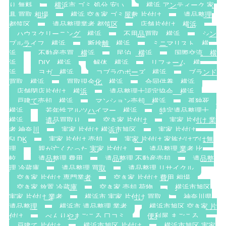
り 無料
横浜市 ゴミ 処分 安い
横浜 アンティーク 家
具 買取 相場
横浜 空き家 ゴミ屋敷 片付け
遺品整理
都筑区
遺品整理業者 都筑区
店舗片付け 横浜
ハウスクリーニング 横浜
不用品買取 横浜
シン
プルライフ 横浜
断捨離 横浜
ミニマリスト 横
浜
不動産売買 横浜
民泊 横浜
国際交流 横
浜
DIY 横浜
解体 横浜
リフォーム 横
浜
ヨガ 横浜
コブラのポーズ 横浜
ブランド
買取 横浜
買取現金化 横浜
合同供養 横浜
店舗閉店片付け 横浜
遺品整理士認定協会 横浜
戸建て売却 横浜
マンション売却 横浜
孤独死
横浜
若年性アルツハイマー 横浜
特定遺品整理士
横浜
遺品買取り
空き家 片付け
実家 片付け 業
者 神奈川
実家 片付け 横浜市旭区
実家 片付け
5LDK
実家 片付け 売却
実家 片付け 家族だけでは無
理
親が亡くなった 実家 片付け
遺品整理 業者 比
較
遺品整理 費用
遺品整理 不動産売却
遺品整
理 冷蔵庫
遺品整理 買取
遺品整理 リサイクル
空き家 片付け 専門業者
空き家 片付け 費用 相場
空き家 放置 冷蔵庫
空き家 売却 荷物
横浜市旭区
実家 片付け 業者
横浜市 実家 片付け 買取
神奈川県
遺品整理
横浜市 遺品整理 業者
横浜市旭区 空き家 片
付け
べんりやまごころ 口コミ
便利屋 まごころ
戸建て 片付け
横浜市旭区 片付け
横浜市旭区 実家