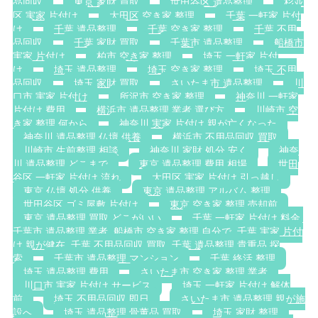
品回収
東京 家財 買取
世田谷区 遺品整理
杉並
区 実家 片付け
大田区 空き家 整理
千葉 一軒家 片付
け
千葉 遺品整理
千葉 空き家 整理
千葉 不用
品回収
千葉 家財 買取
千葉市 遺品整理
船橋市
実家 片付け
柏市 空き家 整理
埼玉 一軒家 片付
け
埼玉 遺品整理
埼玉 空き家 整理
埼玉 不用
品回収
埼玉 家財 買取
さいたま市 遺品整理
川
口市 実家 片付け
所沢市 空き家 整理
神奈川 一軒家
片付け 費用
横浜市 遺品整理 業者 選び方
川崎市 空
き家 整理 何から
神奈川 実家 片付け 親が亡くなった
神奈川 遺品整理 仏壇 供養
横浜市 不用品回収 買取
川崎市 生前整理 相談
神奈川 家財 処分 安く
神奈
川 遺品整理 どこまで
東京 遺品整理 費用 相場
世田
谷区 一軒家 片付け 流れ
大田区 実家 片付け 引っ越し
東京 仏壇 処分 供養
東京 遺品整理 アルバム 整理
世田谷区 ゴミ屋敷 片付け
東京 空き家 整理 売却前
東京 遺品整理 買取 どこがいい
千葉 一軒家 片付け 料金.
千葉市 遺品整理 業者. 船橋市 空き家 整理 自分で. 千葉 実家 片付
け 親が健在. 千葉 不用品回収 買取. 千葉 遺品整理 貴重品 探
索
千葉市 遺品整理 マンション
千葉 終活 整理
埼玉 遺品整理 費用
さいたま市 空き家 整理 業者
川口市 実家 片付け サービス
埼玉 一軒家 片付け 解体
前
埼玉 不用品回収 即日
さいたま市 遺品整理 親が施
設へ
埼玉 遺品整理 骨董品 買取
埼玉 家財 整理