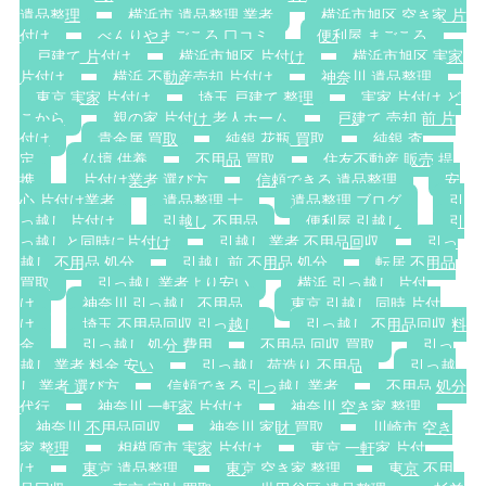
遺品整理
横浜市 遺品整理 業者
横浜市旭区 空き家 片
付け
べんりやまごころ 口コミ
便利屋 まごころ
戸建て 片付け
横浜市旭区 片付け
横浜市旭区 実家
片付け
横浜 不動産売却 片付け
神奈川 遺品整理
東京 実家 片付け
埼玉 戸建て 整理
実家 片付け ど
こから
親の家 片付け 老人ホーム
戸建て 売却 前 片
付け
貴金属 買取
純銀 花瓶 買取
純銀 査
定
仏壇 供養
不用品 買取
住友不動産 販売 提
携
片付け業者 選び方
信頼できる 遺品整理
安
心 片付け業者
遺品整理 士
遺品整理 ブログ
引
っ越し 片付け
引越し 不用品
便利屋 引越し
引
っ越しと同時に片付け
引越し 業者 不用品回収
引っ
越し 不用品 処分
引越し前 不用品 処分
転居 不用品
買取
引っ越し業者より安い
横浜 引っ越し 片付
け
神奈川 引っ越し 不用品
東京 引越し 同時 片付
け
埼玉 不用品回収 引っ越し
引っ越し 不用品回収 料
金
引っ越し 処分 費用
不用品 回収 買取
引っ
越し 業者 料金 安い
引っ越し 荷造り 不用品
引っ越
し 業者 選び方
信頼できる 引っ越し業者
不用品 処分
代行
神奈川 一軒家 片付け
神奈川 空き家 整理
神奈川 不用品回収
神奈川 家財 買取
川崎市 空き
家 整理
相模原市 実家 片付け
東京 一軒家 片付
け
東京 遺品整理
東京 空き家 整理
東京 不用