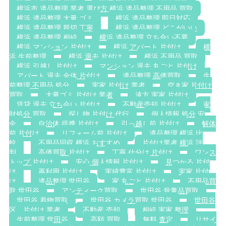
横浜市 遺品整理 業者 選び方 横浜 遺品整理 不用品 買取
横浜 遺品整理 大量 ゴミ
横浜 遺品整理 即日対応
横浜 遺品整理 親切 丁寧
横浜 遺品整理 どこがいい
横浜 遺品整理 相続
横浜 遺品整理 立ち合い不要
横浜 マンション 片付け
横浜 アパート 片付け
横
浜 生前整理
横浜 退去 片付け
横浜 不用品 買取
横浜 引越し 片付け
マンション 退去 丸ごと 片付け
アパート 退去 全体 片付け
遺品整理 高価買取
生
前整理 不用品 処分
実家 片付け 業者
空き家 片付け
買取
大量ゴミ 片付け 業者
遠方 実家 片付け
賃貸 退去 立ち会い 片付け
不動産売却 片付け
家
財処分 買取
探し物 片付け 代行
個人情報 処分 安
全
自治体 提携 片付け
引っ越し前 片付け
解体
前 片付け
リフォーム前 片付け
遺品整理 横浜 比
較
不用品回収 横浜 おすすめ
片付け業者 横浜 評
判
高価買取 片付け
丁寧 仕分け 片付け
ワンス
トップ 片付け
安心 個人情報 片付け
見つかる 片付
け
再利用 片付け
実績豊富 片付け
実家 片付
け
遺品整理 世田谷
家 丸ごと 片付け
不用品買
取 世田谷
アンティーク買取
世田谷 骨董品買取
世田谷 着物買取
世田谷 カメラ買取 世田谷
世田谷
区 片付け 業者
不動産 売却
相続 実家 整理
生前整理 世田谷
高額 買取
無料 査定
リサイ