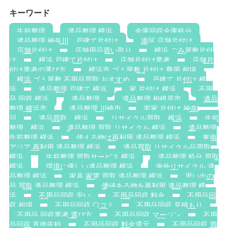
キーワード
生前整理
遺品整理 横浜
金庫回収金庫処分
遺品整理 神奈川，戸建て片付け
港区 店舗片付け
店舗片付け
店舗用品買い取り
横浜 ごみ屋敷片付
け
横浜 戸建て片付け
店舗片付け業者
店舗片
付け業者の選び方
横浜市 ゴミ屋敷 片付け 費用 相場
横浜 ゴミ屋敷 不用品買取 おすすめ
戸建て 片付け 横
浜
遺品整理 戸建て 横浜
家 片付け 横浜
不用
品 回収 横浜
遺品整理
遺品整理 相模原市
遺品
整理 横浜市
遺品整理 川崎市
実家 片付け 神奈
川
遺品買取 横浜
リサイクル買取 横浜
生前
整理 横浜
遺品整理 買取 リサイクル 横浜
遺品整理
生前整理 横浜
使える物は再利用 遺品整理 横浜
東南
アジア 再利用 遺品整理 横浜
遺品買取 リサイクル品買取
横浜
生前整理 買取サービス 横浜
遺品整理 処分 買取
横浜
環境に優しい遺品整理 横浜
海外リサイクル 遺
品整理 横浜
家具 家電 買取 遺品整理 横浜
思い出の
品 買取 遺品整理 横浜
価値ある物を再利用 遺品整理 横
浜
不用品回収 安い
不用品回収 料金
不用品回
収 相場
不用品回収 口コミ
不用品回収 見積もり
不用品 回収業者 選び方
不用品回収 マージン
不用
品回収 直接依頼
不用品回収 料金還元
不用品回収 買