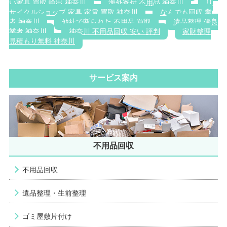
い家具 買取 輸出 神奈川
海外寄付 不用品 神奈川
リ
サイクルショップ 家具 家電 買取 神奈川
なんでも回収 業
者 神奈川
他社で断られた 不用品 買取
遺品整理 優良
業者 神奈川
神奈川 不用品回収 安い 評判
家財整理
見積もり無料 神奈川
サービス案内
不用品回収
不用品回収
遺品整理・生前整理
ゴミ屋敷片付け