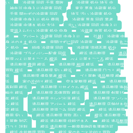
い
冷蔵庫 回収 千葉 腐敗
冷蔵庫 処分 埼玉 虫
神奈川 中身入り冷蔵庫 回収
東京 悪臭 冷蔵庫 処分
千葉 開かずの冷蔵庫 回収
埼玉 汚い 冷蔵庫 処分
冷蔵庫 中身入り 処分 費用
冷蔵庫 異臭 回収 業者
冷蔵庫 虫湧き 処分 方法
古い 冷蔵庫 回収 中身入り
電源入らない 冷蔵庫 処分 中身
冷蔵庫 放置 処分 業
者
アパート 冷蔵庫 回収 中身入り
引越し 冷蔵庫 中
身 そのまま 処分
扉開けずに回収 冷蔵庫
冷蔵庫 丸ご
と 処分
特殊 冷蔵庫 回収
冷蔵庫 清掃不要 処分
冷蔵庫 プライバシー配慮 回収
横浜 遺品整理
遺品
整理 べんり屋まごころ 横浜
べんり屋まごころ 横浜
遺品整理 費用 横浜
遺品整理 相場 横浜
遺品整理
買取 横浜
遺品整理 安い 横浜
遺品整理 口コミ 横
浜
遺品整理 優良業者 横浜
ゴミ屋敷 遺品整理 横
浜
家の片付け 横浜
空き家整理 横浜
遺品整理
再利用 横浜
遺品整理 リサイクル 横浜
遺品整理 海外
輸出 横浜
遺品整理 高価買取 横浜
遺品整理 創業15
年 横浜
遺品整理 テレビ出演 横浜
遺品整理 マンショ
ン 横浜
遺品整理 アパート 横浜
遺品整理 店舗付き住
宅 横浜
遺品整理 資源ごみ 回収 横浜
横浜 遺品整理
費用 安い
横浜 遺品整理 買取 高い
横浜 遺品整理 ゴ
ミ屋敷 対応
横浜 遺品整理 信頼できる
横浜 遺品整理
口コミ 評判
横浜 遺品整理 一般廃棄物収集運搬許可
横浜 生前整理 買取
横浜 家の丸ごと片付け 買取