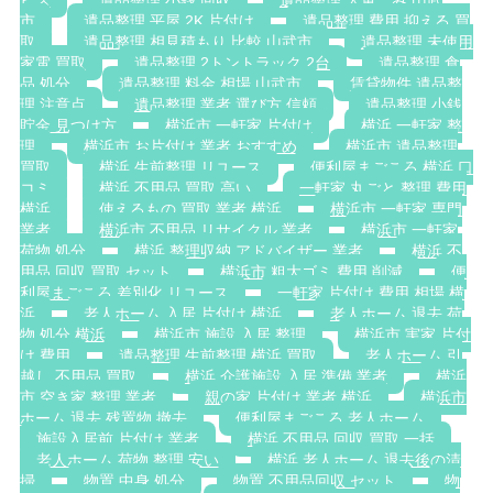
ビス
遺品整理 小銭 回収
遺品整理 大量ごみ 山武
市
遺品整理 平屋 2K 片付け
遺品整理 費用 抑える 買
取
遺品整理 相見積もり 比較 山武市
遺品整理 未使用
家電 買取
遺品整理 2トントラック 2台
遺品整理 食
品 処分
遺品整理 料金 相場 山武市
賃貸物件 遺品整
理 注意点
遺品整理 業者 選び方 信頼
遺品整理 小銭
貯金 見つけ方
横浜市 一軒家 片付け
横浜 一軒家 整
理
横浜市 お片付け 業者 おすすめ
横浜市 遺品整理
買取
横浜 生前整理 リユース
便利屋まごころ 横浜 口
コミ
横浜 不用品 買取 高い
一軒家 丸ごと 整理 費用
横浜
使えるもの 買取 業者 横浜
横浜市 一軒家 専門
業者
横浜市 不用品 リサイクル 業者
横浜市 一軒家
荷物 処分
横浜 整理収納 アドバイザー 業者
横浜 不
用品 回収 買取 セット
横浜市 粗大ゴミ 費用 削減
便
利屋まごころ 差別化 リユース
一軒家 片付け 費用 相場 横
浜
老人ホーム 入居 片付け 横浜
老人ホーム 退去 荷
物 処分 横浜
横浜市 施設 入居 整理
横浜市 実家 片付
け 費用
遺品整理 生前整理 横浜 買取
老人ホーム 引
越し 不用品 買取
横浜 介護施設 入居 準備 業者
横浜
市 空き家 整理 業者
親の家 片付け 業者 横浜
横浜市
ホーム 退去 残置物 撤去
便利屋まごころ 老人ホーム
施設入居前 片付け 業者
横浜 不用品 回収 買取 一括
老人ホーム 荷物 整理 安い
横浜 老人ホーム 退去後の清
掃
物置 中身 処分
物置 不用品回収 セット
物