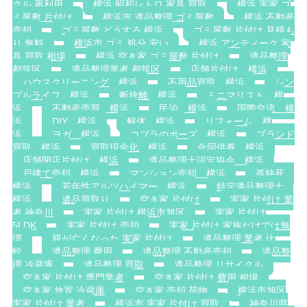
クル 再利用
横浜 昭和レトロ 家具 買取
横浜 実家 ゴ
ミ屋敷 片付け
横浜市 遺品整理 ゴミ屋敷
横浜 不動産
売却
ゴミ屋敷 どうする 横浜
ゴミ屋敷 片付け 見積も
り 無料
横浜市 ゴミ 処分 安い
横浜 アンティーク 家
具 買取 相場
横浜 空き家 ゴミ屋敷 片付け
遺品整理
都筑区
遺品整理業者 都筑区
店舗片付け 横浜
ハウスクリーニング 横浜
不用品買取 横浜
シン
プルライフ 横浜
断捨離 横浜
ミニマリスト 横
浜
不動産売買 横浜
民泊 横浜
国際交流 横
浜
DIY 横浜
解体 横浜
リフォーム 横
浜
ヨガ 横浜
コブラのポーズ 横浜
ブランド
買取 横浜
買取現金化 横浜
合同供養 横浜
店舗閉店片付け 横浜
遺品整理士認定協会 横浜
戸建て売却 横浜
マンション売却 横浜
孤独死
横浜
若年性アルツハイマー 横浜
特定遺品整理士
横浜
遺品買取り
空き家 片付け
実家 片付け 業
者 神奈川
実家 片付け 横浜市旭区
実家 片付け
5LDK
実家 片付け 売却
実家 片付け 家族だけでは無
理
親が亡くなった 実家 片付け
遺品整理 業者 比
較
遺品整理 費用
遺品整理 不動産売却
遺品整
理 冷蔵庫
遺品整理 買取
遺品整理 リサイクル
空き家 片付け 専門業者
空き家 片付け 費用 相場
空き家 放置 冷蔵庫
空き家 売却 荷物
横浜市旭区
実家 片付け 業者
横浜市 実家 片付け 買取
神奈川県