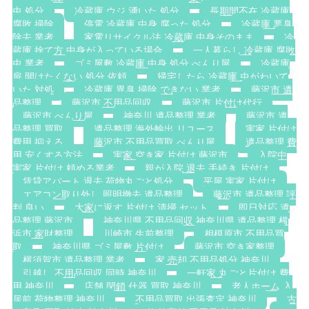
虫 処分
冷蔵庫 ウジ 湧いた 処分
長期間不在 冷蔵庫
腐敗 掃除
停電 冷蔵庫 中身 腐った 処分
冷蔵庫 悪臭
除去 業者
家電リサイクル法 冷蔵庫 中身そのまま
冷
蔵庫 捨て方 中身が入っている場合
一人暮らし 冷蔵庫 腐敗
虫 業者
ゴミ屋敷 冷蔵庫 中身 処分 べんり屋
冷蔵庫
扉 開けたくない 処分 依頼
帰宅したら 冷蔵庫 虫がわいて
いた 対処
冷蔵庫 異臭 掃除 できない 業者
藤沢市 遺
品整理
藤沢市 不用品回収
藤沢市 片付け代行
藤沢市 べんり屋
神奈川 遺品整理 業者
藤沢市 遺
品整理 買取
遺品整理 海外輸出 リユース
実家 片付け
費用 抑える
藤沢市 不用品買取 べんり屋
遺品整理 費
用 安くする方法
実家 空き家 片付け 藤沢市
入院中
実家 片付け 頼める業者
親が入院 退去 手続き 片付け
賃貸アパート 退去 荷物丸ごと処分
平屋 実家 片付け
エアコン取り外し 照明撤去 遺品整理
藤沢市 遺品整理 評
判 良い
大家に返す 片付け 清掃 セット
即日対応 遺
品整理 藤沢市
神奈川県 不用品回収 神奈川県 遺品整理 横
浜市 家財整理
川崎市 生前整理
相模原市 不用品買
取
神奈川県 ゴミ屋敷 片付け
藤沢市 空き家整理
横須賀市 遺品整理 業者
家 売却 不用品処分 神奈川
引越し 不用品回収 同時 神奈川
一軒家 丸ごと片付け 費
用 神奈川
店舗 閉鎖 什器 買取 神奈川
老人ホーム 入
居前 荷物整理 神奈川
不用品買取 出張査定 神奈川
古