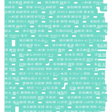
遺品整理 相模原
遺品整理 神奈川
一軒家 片付け
相模原
実家 片付け 相模原
家財整理 相模原
遺
品整理 相模原市 緑区
実家 片付け 神奈川県 厚木市
一軒家 遺品整理 町田市
遺品整理 横浜市 業者
ゴ
ミ屋敷 片付け 相模原
空き家 整理 相模原
孤独死 遺
品整理 神奈川
遺品整理 費用 一軒家
遺品整理 相模原
料金
遺品整理 供養
不用品回収 相模原 遺品
実
家 片付け 遠方
親の家 片付け 業者
遺品整理 いつか
ら
遺品整理 立ち会い
遺品整理 自分たちで できな
い
遺品整理 流れ
遺品整理 業者 選び方
遺品整
理 費用 相場
一軒家 片付け 費用
遺品整理 自分
で
親の家を片付けるコツ
飲食店 閉店
店舗 閉
店 費用
業務用 買取
店舗 片付け飲食店 閉店 処
分
店舗 撤去 費用
厨房機器 買取 高額
食器 大
量 買取
不用品回収 買取 値引き
店舗 片付け 業
者
閉店 ゴミ 処分レストラン 食器 スプーン 買取
飲
食店 閉店 費用を抑える 方法
店舗 片付け 買取してくれる
業者
業務用 冷蔵庫 買取 相場
不用品 海外 リサイク
ル 業者
閉店 ゴミ 分別 不要
店舗 整理 買取
居
抜き 撤去 費用飲食店
閉店 練馬区
厨房機器 買取 横
浜
不用品回収 買取 千葉市
遺品整理 山武市
山
武市 遺品整理 業者
便利屋 山武市 遺品整理 山武市 不用品
回収
遺品整理 賃貸 退去 山武市
遺品整理 買取 サー