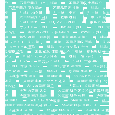
取
不用品回収 口コミ 評判
不用品回収 大手紹介
不用品回収 優良業者
不用品回収 技術
引越し 東
京
引越し 神奈川
引っ越し 東京
引っ越し 神奈
川
不用品回収 引越し
格安 引越し
安い 引越
し
引越し業者
リサイクル 引越し
単身 引越
し
ファミリー 引越し
長距離 引越し
引越し 東
京 安い
東京 引っ越し 不用品回収
神奈川 引越し 丁
寧
格安 引越し 神奈川
東京 単身 引越し
神奈
川 ファミリー 引っ越し
引越し 不用品回収 同時
引越
し リサイクル 買取
引越し エアコン 取り付け
引越し
洗濯機 設置
家具 解体 運搬 組み立て 引越し 梱包資材 サー
ビス
引越し シーズン 料金
引越し 値上がり しな
い
リピーター率 高い 引越し
引越し 丁寧 安心
引越し 荷物 少ない
引越し 業者 選び方
引っ越し
代金 節約
引っ越し 処分品
冷蔵庫 処分 怖い
冷蔵庫 放置 悪臭
冷蔵庫 虫
開けられない 冷蔵庫
処分
冷蔵庫 中身 そのまま 処分
冷蔵庫 運び出し で
きない
古い 冷蔵庫 処分
一人暮らし 冷蔵庫 処
分
大型 冷蔵庫 処分
冷蔵庫 処分 不安冷蔵庫 専門 回
収
冷蔵庫 回収 業者
冷蔵庫 処分 代行
冷蔵庫
運び出し
不用品回収 冷蔵庫
冷蔵庫 撤去
遺品
整理 冷蔵庫冷蔵庫 処分 費用
冷蔵庫 処分 見積もり
冷蔵庫 処分 即日
冷蔵庫 処分 相談
冷蔵庫 処分 格