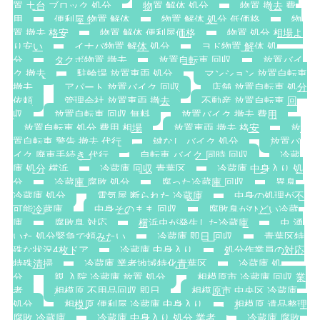
置 土台 ブロック 処分
物置 解体 処分
物置 撤去 費
用
便利屋 物置 解体
物置 解体 処分 低価格
物
置 撤去 格安
物置 解体 便利屋価格
物置 処分 相場よ
り安い
イナバ物置 解体 処分
ヨド物置 解体 処
分
タクボ物置 撤去
放置自転車 回収
放置バイ
ク 撤去
駐輪場 放置車両 処分
マンション 放置自転車
撤去
アパート 放置バイク 回収
店舗 放置自転車 処分
依頼
管理会社 放置車両 撤去
不動産 放置自転車 回
収
放置自転車 回収 無料
放置バイク 撤去 費用
放置自転車 処分 費用 相場
放置車両 撤去 格安
放
置自転車 警告 撤去 代行
鍵なし バイク 処分
放置バ
イク 廃車手続き 代行
自転車 バイク 同時 回収
冷蔵
庫 処分 横浜
冷蔵庫 回収 青葉区
冷蔵庫 中身入り 処
分
冷蔵庫 腐敗 処分
腐った冷蔵庫 回収
異臭
冷蔵庫 処分
電気屋 断られた 冷蔵庫
中身の処理が不
可能冷蔵庫
中身そのまま 回収
腐敗臭がひどい冷蔵
庫
腐敗臭 対応
横浜虫が発生した冷蔵庫
虫 湧
いた 処分緊急で頼みたい
冷蔵庫 即日 回収
青葉区特
殊な状況4枚ドア
冷蔵庫 中身入り
処分作業員の対応
特殊清掃
冷蔵庫 業者地域特化青葉区
冷蔵庫 処
分
親 入院 冷蔵庫 放置 処分
相模原市 冷蔵庫 回収 業
者
相模原 不用品回収 即日
相模原市 中央区 冷蔵庫
処分
相模原 便利屋 冷蔵庫 中身入り
相模原 遺品整理
腐敗 冷蔵庫
冷蔵庫 中身入り 処分 業者
冷蔵庫 腐敗