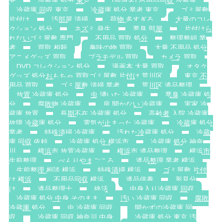
安
冷蔵庫 処分 東京
[地域名] 不用品回収 冷蔵庫
冷蔵庫 回収 東京
冷蔵庫 処分 業者 東京
ゴミ屋敷
片付け
汚部屋 清掃
荷物 多すぎる
大量のコレ
クション 処分
ネズミ 発生
悪臭 部屋
片付けら
れないゴミ屋敷 専門
不用品 買取 処分
整理整頓 業
者
買取 相殺
趣味の物 買取
大量 不用品 処分
アニメグッズ 買取
プラモデル 買取
カメラ 買取
DVD コレクション 処分
漫画本 大量 買取
オタク
グッズ 処分おもちゃ 買取ゴミ屋敷 片付け 荒川区
東京 不
用品 買取
ゴミ屋敷 清掃 業者
荒川区 遺品整理
放置 冷蔵庫 処分
虫 湧いた 冷蔵庫
悪臭 冷蔵庫 処
分
腐敗物 冷蔵庫
扉 開かない 冷蔵庫
実家 冷
蔵庫 放置
長期不在 冷蔵庫 処分
高齢者 入院 冷蔵庫
故障 冷蔵庫 処分
電気が止まった 冷蔵庫
冷蔵庫 処分
業者
特殊清掃 冷蔵庫
汚れた冷蔵庫 処分
冷蔵
庫 回収 依頼
冷蔵庫 処分 横浜市
冷蔵庫 処分 神奈
川
横浜市 放置冷蔵庫
横浜市 遺品整理
横浜市
生前整理
べんりやまごころ
遺品整理 業者 横浜
生前整理 相談 横浜
特殊清掃 横浜
ゴミ屋敷 片付
け 横浜
不用品回収 横浜
遺品供養
形見分
け
遺品整理士
終活
中身入り冷蔵庫 回収
冷蔵庫 処分 中身 そのまま
汚い 冷蔵庫 回収
腐敗
冷蔵庫 処分
虫 冷蔵庫 回収
開かずの冷蔵庫 回
収
冷蔵庫 回収 神奈川 中身
冷蔵庫 処分 東京 汚