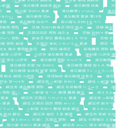
ゴミ屋敷 片付け 相模原
空き家 整理 相模原
孤
一軒家
遺品整理 相模原 料金
遺品整理 供養
不
方
親の家 片付け 業者
遺品整理 いつから
遺品
できない
遺品整理 流れ
遺品整理 業者 選び方
費用
遺品整理 自分で
親の家を片付けるコツ
業務用 買取
店舗 片付け飲食店 閉店 処分
店舗 撤去
大量 買取
不用品回収 買取 値引き
店舗 片付け 業
プーン 買取
飲食店 閉店 費用を抑える 方法
店舗 片
蔵庫 買取 相場
不用品 海外 リサイクル 業者
閉店 ゴ
抜き 撤去 費用飲食店
閉店 練馬区
厨房機器 買取 横
整理 山武市
山武市 遺品整理 業者
便利屋 山武市 遺
賃貸 退去 山武市
遺品整理 買取 サービス
遺品整理
遺品整理 平屋 2K 片付け
遺品整理 費用 抑える 買
遺品整理 未使用 家電 買取
遺品整理 2トントラック
理 料金 相場 山武市
賃貸物件 遺品整理 注意点
遺品
 貯金 見つけ方
横浜市 一軒家 片付け
横浜 一軒家 整
横浜市 遺品整理 買取
横浜 生前整理 リユース
便
 買取 高い
一軒家 丸ごと 整理 費用 横浜
使えるも
 業者
横浜市 不用品 リサイクル 業者
横浜市 一軒家
 業者
横浜 不用品 回収 買取 セット
横浜市 粗大ゴ
リユース
一軒家 片付け 費用 相場 横浜
老人ホーム
物 処分 横浜
横浜市 施設 入居 整理
横浜市 実家 片付
老人ホーム 引越し 不用品 買取
横浜 介護施設 入居
親の家 片付け 業者 横浜
横浜市 ホーム 退去 残置物 撤