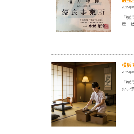
財整
2025年
「横浜
産・ゼ
横浜
2025年
「横
お手伝