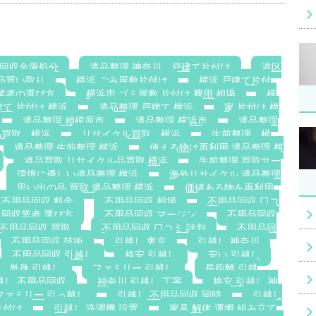
回収金庫処分
遺品整理 神奈川，戸建て片付け
港区
品買い取り
横浜 ごみ屋敷片付け
横浜 戸建て片付
業者の選び方
横浜市 ゴミ屋敷 片付け 費用 相場
横
て 片付け 横浜
遺品整理 戸建て 横浜
家 片付け 横
遺品整理 相模原市
遺品整理 横浜市
遺品整理
品買取 横浜
リサイクル買取 横浜
生前整理 横
遺品整理 生前整理 横浜
使える物は再利用 遺品整理 横
遺品買取 リサイクル品買取 横浜
生前整理 買取サー
環境に優しい遺品整理 横浜
海外リサイクル 遺品整理
思い出の品 買取 遺品整理 横浜
価値ある物を再利用
不用品回収 料金
不用品回収 相場
不用品回収 口コ
 回収業者 選び方
不用品回収 マージン
不用品回収
不用品回収 買取
不用品回収 口コミ 評判
不用品回
不用品回収 技術
引越し 東京
引越し 神奈川
不用品回収 引越し
格安 引越し
安い 引越し
単身 引越し
ファミリー 引越し
長距離 引越
越し 不用品回収
神奈川 引越し 丁寧
格安 引越し 神
ファミリー 引っ越し
引越し 不用品回収 同時
引越し
り付け
引越し 洗濯機 設置
家具 解体 運搬 組み立て