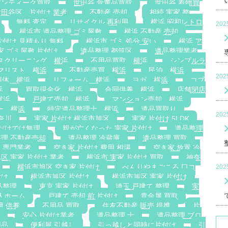
アンティーク買取
世田谷 骨董品買取
世田谷 着物買
世田谷区 片付け 業者
不動産 売却
相続 実家 整
無料 査定
リサイクル 再利用
横浜 昭和レトロ
20
横浜市 遺品整理 ゴミ屋敷
横浜 不動産 売却
片付け 見積もり 無料
横浜市 ゴミ 処分 安い
横浜 ア
家 ゴミ屋敷 片付け
遺品整理 都筑区
遺品整理業者
スクリーニング 横浜
不用品買取 横浜
シンプルラ
マリスト 横浜
不動産売買 横浜
民泊 横浜
20
解体 横浜
リフォーム 横浜
ヨガ 横浜
コブ
浜
買取現金化 横浜
合同供養 横浜
店舗閉店
横浜
戸建て売却 横浜
マンション売却 横浜
ー 横浜
特定遺品整理士 横浜
遺品買取り
20
奈川
実家 片付け 横浜市旭区
実家 片付け 5LDK
族だけでは無理
親が亡くなった 実家 片付け
遺品整理
理 不動産売却
遺品整理 冷蔵庫
遺品整理 買取
 専門業者
空き家 片付け 費用 相場
空き家 放置 冷
区 実家 片付け 業者
横浜市 実家 片付け 買取
神奈
横浜市旭区 空き家 片付け
べんりやまごころ 口コ
20
付け
横浜市旭区 片付け
横浜市旭区 実家 片付け
品整理
東京 実家 片付け
埼玉 戸建て 整理
実
老人ホーム
戸建て 売却 前 片付け
貴金属 買取
壇 供養
不用品 買取
住友不動産 販売 提携
片
安心 片付け業者
遺品整理 士
遺品整理 ブロ
用品
便利屋 引越し
引っ越しと同時に片付け
引