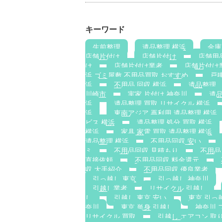
キーワード
生前整理
遺品整理 横浜
金庫
店舗片付け
店舗片付け
店舗用
け
店舗片付け業者
店舗片付け
浜 ゴミ屋敷 不用品買取 おすすめ
戸建
浜
不用品 回収 横浜
遺品整理
川崎市
実家 片付け 神奈川
遺
浜
遺品整理 買取 リサイクル 横浜
浜
東南アジア 再利用 遺品整理 横浜
ビス 横浜
遺品整理 処分 買取 横浜
横浜
家具 家電 買取 遺品整理 横浜
遺品整理 横浜
不用品回収 安い
ミ
不用品回収 見積もり
不用品
直接依頼
不用品回収 料金還元
収 大手紹介
不用品回収 優良業者
引っ越し 東京
引っ越し 神奈川
引越し業者
リサイクル 引越し
し
引越し 東京 安い
東京 引っ
奈川
東京 単身 引越し
神奈川 
リサイクル 買取
引越し エアコン 取