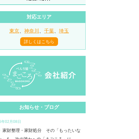
対応エリア
東京
、
神奈川
、
千葉
、
埼玉
詳しくはこちら
お知らせ・ブログ
26年02月08日
家財整理・家財処分 その「もったいな