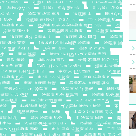
ーズン 料金
引越し 値上がり しない
リピーター率 高
越し 荷物 少ない
引越し 業者 選び方
引っ越し 代金
処分 怖い
冷蔵庫 放置 悪臭
冷蔵庫 虫
開けられ
ま 処分
冷蔵庫 運び出し できない
古い 冷蔵庫 処
 冷蔵庫 処分
冷蔵庫 処分 不安冷蔵庫 専門 回収
冷
冷蔵庫 運び出し
不用品回収 冷蔵庫
冷蔵庫 撤
冷蔵庫 処分 見積もり
冷蔵庫 処分 即日
冷蔵庫
蔵庫 処分 東京
[地域名] 不用品回収 冷蔵庫
冷蔵庫 回
ゴミ屋敷 片付け
汚部屋 清掃
荷物 多すぎる
発生
悪臭 部屋
片付けられないゴミ屋敷 専門
買取 相殺
趣味の物 買取
大量 不用品 処分アニ
カメラ 買取
DVD コレクション 処分
漫画本 大量
ゴミ屋敷 片付け 荒川区
東京 不用品 買取
ゴミ屋敷
 冷蔵庫 処分
虫 湧いた 冷蔵庫
悪臭 冷蔵庫 処
冷蔵庫
実家 冷蔵庫 放置
長期不在 冷蔵庫 処分
電気が止まった 冷蔵庫
冷蔵庫 処分 業者
特殊清
蔵庫 回収 依頼
冷蔵庫 処分 横浜市
冷蔵庫 処分 神
 遺品整理
横浜市 生前整理
べんりやまごころ
横浜
特殊清掃 横浜
ゴミ屋敷 片付け 横浜
不
け
遺品整理士
終活
中身入り冷蔵庫 回収
蔵庫 回収
腐敗 冷蔵庫 処分
虫 冷蔵庫 回収
開
川 中身
冷蔵庫 処分 東京 汚い
冷蔵庫 回収 千葉 腐
 中身入り冷蔵庫 回収
東京 悪臭 冷蔵庫 処分
千葉 開
処分
冷蔵庫 中身入り 処分 費用
冷蔵庫 異臭 回収 業