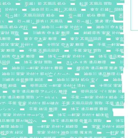
 処分
引越し前 不用品 処分
転居 不用品 買取
し 片付け
神奈川 引っ越し 不用品
東京 引越し 同時
引っ越し 不用品回収 料金
引っ越し 処分 費用
不
安い
引っ越し 荷造り 不用品
引っ越し 業者 選び
用品 処分 代行
神奈川 一軒家 片付け
神奈川 空き家
 家財 買取
川崎市 空き家 整理
相模原市 実家 片付
品整理
東京 空き家 整理
東京 不用品回収
東京
並区 実家 片付け
大田区 空き家 整理
千葉 一軒家
き家 整理
千葉 不用品回収
千葉 家財 買取
千葉
柏市 空き家 整理
埼玉 一軒家 片付け
埼玉 遺品整
品回収
埼玉 家財 買取
さいたま市 遺品整理
川
神奈川 一軒家 片付け 費用
横浜市 遺品整理 業者 選
神奈川 実家 片付け 親が亡くなった
神奈川 遺品整理 仏
川崎市 生前整理 相談
神奈川 家財 処分 安く
神奈
費用 相場
世田谷区 一軒家 片付け 流れ
大田区 実家
東京 遺品整理 アルバム 整理
世田谷区 ゴミ屋敷 片
東京 遺品整理 買取 どこがいい
千葉 一軒家 片付け 料金. 千
で. 千葉 実家 片付け 親が健在. 千葉 不用品回収 買取. 千葉 遺品
ンション
千葉 終活 整理
埼玉 遺品整理 費用
 実家 片付け サービス
埼玉 一軒家 片付け 解体前
遺品整理 親が施設へ
埼玉 遺品整理 骨董品 買取
埼玉
整理 神奈川
一軒家 片付け 相模原
実家 片付け 相模
相模原市 緑区
実家 片付け 神奈川県 厚木市
一軒家 遺