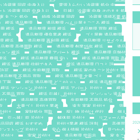
い 冷蔵庫 回収 中身入り
電源入らない 冷蔵庫 処分 中
ート 冷蔵庫 回収 中身入り
引越し 冷蔵庫 中身 そのまま 処
庫 丸ごと 処分
特殊 冷蔵庫 回収
冷蔵庫 清掃不要 処
横浜 遺品整理
遺品整理 べんり屋まごころ 横浜
用 横浜
遺品整理 相場 横浜
遺品整理 買取 横浜
ミ 横浜
遺品整理 優良業者 横浜
ゴミ屋敷 遺品整理
理 横浜
遺品整理 再利用 横浜
遺品整理 リサイクル
遺品整理 高価買取 横浜
遺品整理 創業15年 横浜
遺品
ション 横浜
遺品整理 アパート 横浜
遺品整理 店舗付
横浜
横浜 遺品整理 費用 安い
横浜 遺品整理 買取 高
横浜 遺品整理 信頼できる
横浜 遺品整理 口コミ 評
搬許可
横浜 生前整理 買取
横浜 家の丸ごと片付け 買
 遺品整理 不用品 買取
横浜 遺品整理 大量 ゴミ
横浜
切 丁寧
横浜 遺品整理 どこがいい
横浜 遺品整理 相
横浜 マンション 片付け
横浜 アパート 片付け
横浜
 不用品 買取
横浜 引越し 片付け
マンション 退去
付け
遺品整理 高価買取
生前整理 不用品 処分
取
大量ゴミ 片付け 業者
遠方 実家 片付け
賃
片付け
家財処分 買取
探し物 片付け 代行
個人
引っ越し前 片付け
解体前 片付け
リフォーム前
20
品回収 横浜 おすすめ
片付け業者 横浜 評判
高価買
ワンストップ 片付け
安心 個人情報 片付け
見つかる
 片付け
実家 片付け
遺品整理 世田谷
家 丸ご