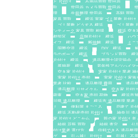
と 片付け
不用品買取 世田谷
取
世田谷 カメラ買取 世田谷
理
生前整理 世田谷
高額 買取
家具 買取
横浜 実家 ゴミ屋敷 片付け
ゴミ屋敷 どうする 横浜
ゴミ屋敷 
ンティーク 家具 買取 相場
横浜 空き
都筑区
店舗片付け 横浜
ハウ
イフ 横浜
断捨離 横浜
ミニ
国際交流 横浜
DIY 横浜
ラのポーズ 横浜
ブランド買取 横
片付け 横浜
遺品整理士認定協会 
孤独死 横浜
若年性アルツハイマ
空き家 片付け
実家 片付け 業者 神
実家 片付け 売却
実家 片付け 家
業者 比較
遺品整理 費用
遺品整
遺品整理 リサイクル
空き家 片付け
蔵庫
空き家 売却 荷物
横浜市旭
川県 遺品整理
横浜市 遺品整理 業者
ミ
便利屋 まごころ
戸建て 片
横浜 不動産売却 片付け
神奈川 遺
家 片付け どこから
親の家 片付け 
純銀 花瓶 買取
純銀 査定
仏
付け業者 選び方
信頼できる 遺品整理
グ
引っ越し 片付け
引越し 不