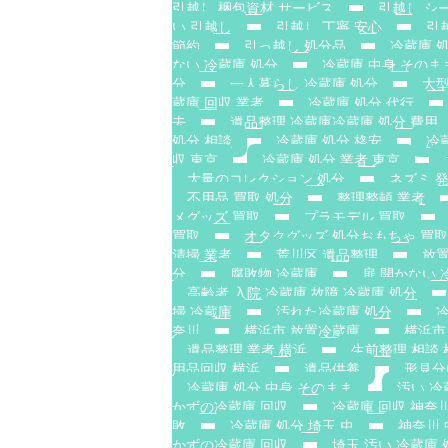
引越し 梱包資材 サービス
引越し シ
い 引越し
引越し 丁寧 安心
引
節約
引っ越し 処分品
冷蔵庫 
ない 冷蔵庫 処分
冷蔵庫 中身 そのま
分
一人暮らし 冷蔵庫 処分
大型
蔵庫 回収 業者
冷蔵庫 処分 代行
去
遺品整理 冷蔵庫冷蔵庫 処分 費用
処分 相談
冷蔵庫 処分 格安
冷
収 東京
冷蔵庫 処分 業者 東京
大量のコレクション 処分
ネズミ 
不用品 買取 処分
整理整頓 業者
メグッズ 買取
プラモデル 買取
買取
オタクグッズ 処分おもちゃ 買取
清掃 業者
荒川区 遺品整理
放置
分
腐敗物 冷蔵庫
扉 開かない 
高齢者 入院 冷蔵庫 故障 冷蔵庫 処分
掃 冷蔵庫
汚れた冷蔵庫 処分
冷
奈川
横浜市 放置冷蔵庫
横浜市
遺品整理 業者 横浜
生前整理 相談 
用品回収 横浜
遺品供養
形見分
冷蔵庫 処分 中身 そのまま
汚い 冷
かずの冷蔵庫 回収
冷蔵庫 回収 神奈
敗
冷蔵庫 処分 埼玉 虫
神奈川
かずの冷蔵庫 回収
埼玉 汚い 冷蔵庫 