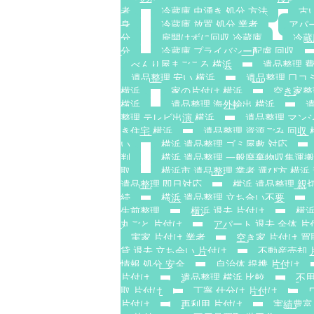
者
冷蔵庫 虫湧き 処分 方法
古
身
冷蔵庫 放置 処分 業者
アパ
分
扉開けずに回収 冷蔵庫
冷蔵
分
冷蔵庫 プライバシー配慮 回収
べんり屋まごころ 横浜
遺品整理 費
遺品整理 安い 横浜
遺品整理 口コ
横浜
家の片付け 横浜
空き家整
横浜
遺品整理 海外輸出 横浜
整理 テレビ出演 横浜
遺品整理 マン
き住宅 横浜
遺品整理 資源ごみ 回収 
い
横浜 遺品整理 ゴミ屋敷 対応
判
横浜 遺品整理 一般廃棄物収集運
取
横浜市 遺品整理 業者 選び方 横浜
遺品整理 即日対応
横浜 遺品整理 親
続
横浜 遺品整理 立ち合い不要
生前整理
横浜 退去 片付け
横浜
丸ごと 片付け
アパート 退去 全体 片
実家 片付け 業者
空き家 片付け 買
貸 退去 立ち会い 片付け
不動産売却 
情報 処分 安全
自治体 提携 片付け
片付け
遺品整理 横浜 比較
不用
取 片付け
丁寧 仕分け 片付け
片付け
再利用 片付け
実績豊富