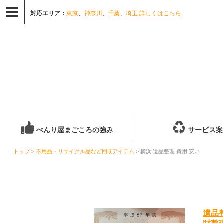
対応エリア：
東京
、
神奈川
、
千葉
、
埼玉
詳しくはこちら
べんり屋まごころの強み
サービス案
トップ
>
不用品・リサイクル品など回収アイテム
> 横浜 遺品整理 費用 安い
遺品