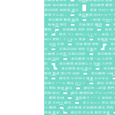
品整理 町田市
遺品整理 横浜市 業者
独死 遺品整理 神奈川
遺品整理 費用 
用品回収 相模原 遺品
実家 片付け 遠
整理 立ち会い
遺品整理 自分たちで 
遺品整理 費用 相場
一軒家 片付け 
飲食店 閉店
店舗 閉店 費用
費用
厨房機器 買取 高額
食器 
者
閉店 ゴミ 処分レストラン 食器 ス
付け 買取してくれる 業者
業務用 冷
ミ 分別 不要
店舗 整理 買取
居
浜
不用品回収 買取 千葉市
遺品
品整理 山武市 不用品回収
遺品整理 
小銭 回収
遺品整理 大量ごみ 山武市
取
遺品整理 相見積もり 比較 山武市
2台
遺品整理 食品 処分
遺品整
整理 業者 選び方 信頼
遺品整理 小銭
理
横浜市 お片付け 業者 おすすめ
利屋まごころ 横浜 口コミ
横浜 不用品
の 買取 業者 横浜
横浜市 一軒家 専門
荷物 処分
横浜 整理収納 アドバイザー
ミ 費用 削減
便利屋まごころ 差別化 
入居 片付け 横浜
老人ホーム 退去 荷
け 費用
遺品整理 生前整理 横浜 買取
準備 業者
横浜市 空き家 整理 業者