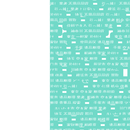
越し 業者 不用品回収
引っ越し 不用品
引っ越し業者より安い
横浜 引っ越
片付け
埼玉 不用品回収 引っ越し
用品 回収 買取
引っ越し 業者 料金 
方
信頼できる 引っ越し業者
不
整理
神奈川 不用品回収
神奈川
け
東京 一軒家 片付け
東京 遺
家財 買取
世田谷区 遺品整理
杉
片付け
千葉 遺品整理
千葉 空
市 遺品整理
船橋市 実家 片付け
理
埼玉 空き家 整理
埼玉 不用
口市 実家 片付け
所沢市 空き家 整理
び方
川崎市 空き家 整理 何から
壇 供養
横浜市 不用品回収 買取
川 遺品整理 どこまで
東京 遺品整理 
片付け 引っ越し
東京 仏壇 処分 供養
付け
東京 空き家 整理 売却前
葉市 遺品整理 業者. 船橋市 空き家 整理 自分
整理 貴重品 探索
千葉市 遺品整理 マ
さいたま市 空き家 整理 業者
川口市
埼玉 不用品回収 即日
さいたま市 
家財 整理
遺品整理 相模原
遺品
原
家財整理 相模原
遺品整理 