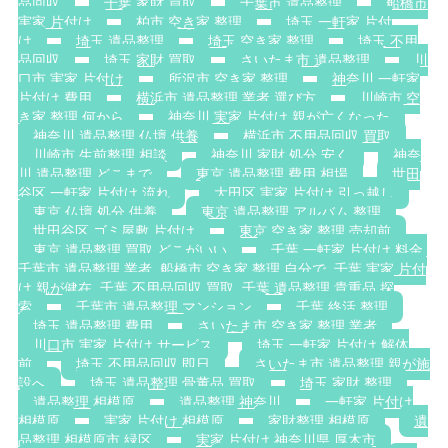
品回収
千葉 家財 買取
千葉市 遺品整理
船橋市
実家 片付け
柏市 空き家 整理
埼玉 一軒家 片付
け
埼玉 遺品整理
埼玉 空き家 整理
埼玉 不用
品回収
埼玉 家財 買取
さいたま市 遺品整理
川
口市 実家 片付け
所沢市 空き家 整理
神奈川 一軒家
片付け 費用
横浜市 遺品整理 業者 選び方
川崎市 空
き家 整理 何から
神奈川 実家 片付け 親が亡くなった
神奈川 遺品整理 仏壇 供養
横浜市 不用品回収 買取
川崎市 生前整理 相談
神奈川 家財 処分 安く
神奈
川 遺品整理 どこまで
東京 遺品整理 費用 相場
世田
谷区 一軒家 片付け 流れ
大田区 実家 片付け 引っ越し
東京 仏壇 処分 供養
東京 遺品整理 アルバム 整理
世田谷区 ゴミ屋敷 片付け
東京 空き家 整理 売却前
東京 遺品整理 買取 どこがいい
千葉 一軒家 片付け 料金.
千葉市 遺品整理 業者. 船橋市 空き家 整理 自分で. 千葉 実家 片付
け 親が健在. 千葉 不用品回収 買取. 千葉 遺品整理 貴重品 探
索
千葉市 遺品整理 マンション
千葉 終活 整理
埼玉 遺品整理 費用
さいたま市 空き家 整理 業者
川口市 実家 片付け サービス
埼玉 一軒家 片付け 解体
前
埼玉 不用品回収 即日
さいたま市 遺品整理 親が施
設へ
埼玉 遺品整理 骨董品 買取
埼玉 家財 整理
遺品整理 相模原
遺品整理 神奈川
一軒家 片付け
相模原
実家 片付け 相模原
家財整理 相模原
遺
品整理 相模原市 緑区
実家 片付け 神奈川県 厚木市