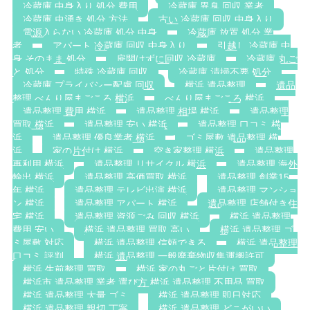
冷蔵庫 中身入り 処分 費用
冷蔵庫 異臭 回収 業者
冷蔵庫 虫湧き 処分 方法
古い 冷蔵庫 回収 中身入り
電源入らない 冷蔵庫 処分 中身
冷蔵庫 放置 処分 業
者
アパート 冷蔵庫 回収 中身入り
引越し 冷蔵庫 中
身 そのまま 処分
扉開けずに回収 冷蔵庫
冷蔵庫 丸ご
と 処分
特殊 冷蔵庫 回収
冷蔵庫 清掃不要 処分
冷蔵庫 プライバシー配慮 回収
横浜 遺品整理
遺品
整理 べんり屋まごころ 横浜
べんり屋まごころ 横浜
遺品整理 費用 横浜
遺品整理 相場 横浜
遺品整理
買取 横浜
遺品整理 安い 横浜
遺品整理 口コミ 横
浜
遺品整理 優良業者 横浜
ゴミ屋敷 遺品整理 横
浜
家の片付け 横浜
空き家整理 横浜
遺品整理
再利用 横浜
遺品整理 リサイクル 横浜
遺品整理 海外
輸出 横浜
遺品整理 高価買取 横浜
遺品整理 創業15
年 横浜
遺品整理 テレビ出演 横浜
遺品整理 マンショ
ン 横浜
遺品整理 アパート 横浜
遺品整理 店舗付き住
宅 横浜
遺品整理 資源ごみ 回収 横浜
横浜 遺品整理
費用 安い
横浜 遺品整理 買取 高い
横浜 遺品整理 ゴ
ミ屋敷 対応
横浜 遺品整理 信頼できる
横浜 遺品整理
口コミ 評判
横浜 遺品整理 一般廃棄物収集運搬許可
横浜 生前整理 買取
横浜 家の丸ごと片付け 買取
横浜市 遺品整理 業者 選び方 横浜 遺品整理 不用品 買取
横浜 遺品整理 大量 ゴミ
横浜 遺品整理 即日対応
横浜 遺品整理 親切 丁寧
横浜 遺品整理 どこがいい