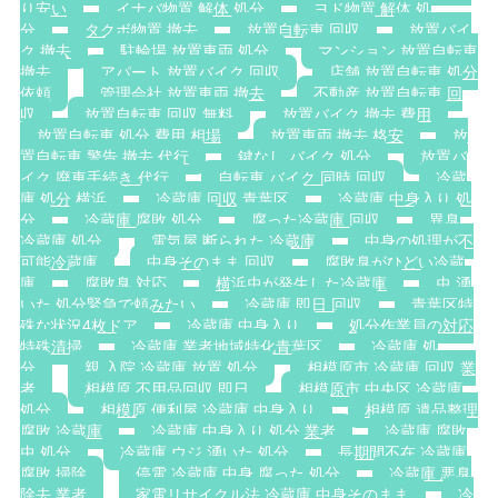
り安い
イナバ物置 解体 処分
ヨド物置 解体 処
分
タクボ物置 撤去
放置自転車 回収
放置バイ
ク 撤去
駐輪場 放置車両 処分
マンション 放置自転車
撤去
アパート 放置バイク 回収
店舗 放置自転車 処分
依頼
管理会社 放置車両 撤去
不動産 放置自転車 回
収
放置自転車 回収 無料
放置バイク 撤去 費用
放置自転車 処分 費用 相場
放置車両 撤去 格安
放
置自転車 警告 撤去 代行
鍵なし バイク 処分
放置バ
イク 廃車手続き 代行
自転車 バイク 同時 回収
冷蔵
庫 処分 横浜
冷蔵庫 回収 青葉区
冷蔵庫 中身入り 処
分
冷蔵庫 腐敗 処分
腐った冷蔵庫 回収
異臭
冷蔵庫 処分
電気屋 断られた 冷蔵庫
中身の処理が不
可能冷蔵庫
中身そのまま 回収
腐敗臭がひどい冷蔵
庫
腐敗臭 対応
横浜虫が発生した冷蔵庫
虫 湧
いた 処分緊急で頼みたい
冷蔵庫 即日 回収
青葉区特
殊な状況4枚ドア
冷蔵庫 中身入り
処分作業員の対応
特殊清掃
冷蔵庫 業者地域特化青葉区
冷蔵庫 処
分
親 入院 冷蔵庫 放置 処分
相模原市 冷蔵庫 回収 業
者
相模原 不用品回収 即日
相模原市 中央区 冷蔵庫
処分
相模原 便利屋 冷蔵庫 中身入り
相模原 遺品整理
腐敗 冷蔵庫
冷蔵庫 中身入り 処分 業者
冷蔵庫 腐敗
虫 処分
冷蔵庫 ウジ 湧いた 処分
長期間不在 冷蔵庫
腐敗 掃除
停電 冷蔵庫 中身 腐った 処分
冷蔵庫 悪臭
除去 業者
家電リサイクル法 冷蔵庫 中身そのまま
冷