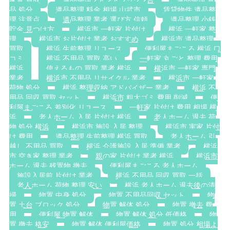
家電 買取
遺品整理 2トントラック 2台
遺品整理 食
品 処分
遺品整理 料金 相場 山武市
賃貸物件 遺品整
理 注意点
遺品整理 業者 選び方 信頼
遺品整理 小銭
貯金 見つけ方
横浜市 一軒家 片付け
横浜 一軒家 整
理
横浜市 お片付け 業者 おすすめ
横浜市 遺品整理
買取
横浜 生前整理 リユース
便利屋まごころ 横浜 口
コミ
横浜 不用品 買取 高い
一軒家 丸ごと 整理 費用
横浜
使えるもの 買取 業者 横浜
横浜市 一軒家 専門
業者
横浜市 不用品 リサイクル 業者
横浜市 一軒家
荷物 処分
横浜 整理収納 アドバイザー 業者
横浜 不
用品 回収 買取 セット
横浜市 粗大ゴミ 費用 削減
便
利屋まごころ 差別化 リユース
一軒家 片付け 費用 相場 横
浜
老人ホーム 入居 片付け 横浜
老人ホーム 退去 荷
物 処分 横浜
横浜市 施設 入居 整理
横浜市 実家 片付
け 費用
遺品整理 生前整理 横浜 買取
老人ホーム 引
越し 不用品 買取
横浜 介護施設 入居 準備 業者
横浜
市 空き家 整理 業者
親の家 片付け 業者 横浜
横浜市
ホーム 退去 残置物 撤去
便利屋まごころ 老人ホーム
施設入居前 片付け 業者
横浜 不用品 回収 買取 一括
老人ホーム 荷物 整理 安い
横浜 老人ホーム 退去後の清
掃
物置 中身 処分
物置 不用品回収 セット
物
置 土台 ブロック 処分
物置 解体 処分
物置 撤去 費
用
便利屋 物置 解体
物置 解体 処分 低価格
物
置 撤去 格安
物置 解体 便利屋価格
物置 処分 相場よ