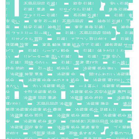
川
不用品回収 引越し
格安 引越し
安い 引越
し
引越し業者
リサイクル 引越し
単身 引越
し
ファミリー 引越し
長距離 引越し
引越し 東
京 安い
東京 引っ越し 不用品回収
神奈川 引越し 丁
寧
格安 引越し 神奈川
東京 単身 引越し
神奈
川 ファミリー 引っ越し
引越し 不用品回収 同時
引越
し リサイクル 買取
引越し エアコン 取り付け
引越し
洗濯機 設置
家具 解体 運搬 組み立て 引越し 梱包資材 サー
ビス
引越し シーズン 料金
引越し 値上がり しな
い
リピーター率 高い 引越し
引越し 丁寧 安心
引越し 荷物 少ない
引越し 業者 選び方
引っ越し
代金 節約
引っ越し 処分品
冷蔵庫 処分 怖い
冷蔵庫 放置 悪臭
冷蔵庫 虫
開けられない 冷蔵庫
処分
冷蔵庫 中身 そのまま 処分
冷蔵庫 運び出し で
きない
古い 冷蔵庫 処分
一人暮らし 冷蔵庫 処
分
大型 冷蔵庫 処分
冷蔵庫 処分 不安冷蔵庫 専門 回
収
冷蔵庫 回収 業者
冷蔵庫 処分 代行
冷蔵庫
運び出し
不用品回収 冷蔵庫
冷蔵庫 撤去
遺品
整理 冷蔵庫冷蔵庫 処分 費用
冷蔵庫 処分 見積もり
冷蔵庫 処分 即日
冷蔵庫 処分 相談
冷蔵庫 処分 格
安
冷蔵庫 処分 東京
[地域名] 不用品回収 冷蔵庫
冷蔵庫 回収 東京
冷蔵庫 処分 業者 東京
ゴミ屋敷
片付け
汚部屋 清掃
荷物 多すぎる
大量のコレ