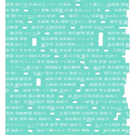
蔵庫 捨て方 中身が入っている場合
一人暮らし 冷蔵庫 腐敗
虫 業者
ゴミ屋敷 冷蔵庫 中身 処分 べんり屋
冷蔵庫
扉 開けたくない 処分 依頼
帰宅したら 冷蔵庫 虫がわいて
いた 対処
冷蔵庫 異臭 掃除 できない 業者
藤沢市 遺
品整理
藤沢市 不用品回収
藤沢市 片付け代行
藤沢市 べんり屋
神奈川 遺品整理 業者
藤沢市 遺
品整理 買取
遺品整理 海外輸出 リユース
実家 片付け
費用 抑える
藤沢市 不用品買取 べんり屋
遺品整理 費
用 安くする方法
実家 空き家 片付け 藤沢市
入院中
実家 片付け 頼める業者
親が入院 退去 手続き 片付け
賃貸アパート 退去 荷物丸ごと処分
平屋 実家 片付け
エアコン取り外し 照明撤去 遺品整理
藤沢市 遺品整理 評
判 良い
大家に返す 片付け 清掃 セット
即日対応 遺
品整理 藤沢市
神奈川県 不用品回収 神奈川県 遺品整理 横
浜市 家財整理
川崎市 生前整理
相模原市 不用品買
取
神奈川県 ゴミ屋敷 片付け
藤沢市 空き家整理
横須賀市 遺品整理 業者
家 売却 不用品処分 神奈川
引越し 不用品回収 同時 神奈川
一軒家 丸ごと片付け 費
用 神奈川
店舗 閉鎖 什器 買取 神奈川
老人ホーム 入
居前 荷物整理 神奈川
不用品買取 出張査定 神奈川
古
い家具 買取 輸出 神奈川
海外寄付 不用品 神奈川
リ
サイクルショップ 家具 家電 買取 神奈川
なんでも回収 業
者 神奈川
他社で断られた 不用品 買取
遺品整理 優良