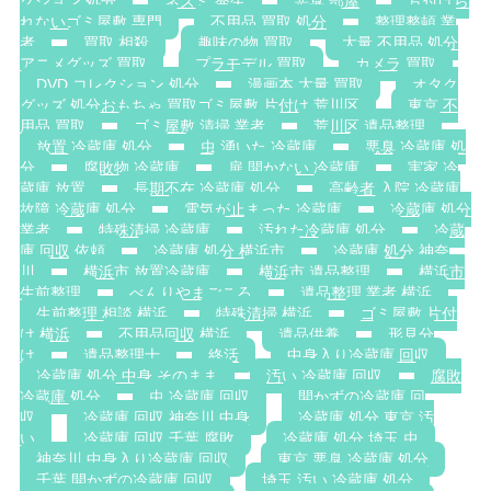
クション 処分
ネズミ 発生
悪臭 部屋
片付けら
れないゴミ屋敷 専門
不用品 買取 処分
整理整頓 業
者
買取 相殺
趣味の物 買取
大量 不用品 処分
アニメグッズ 買取
プラモデル 買取
カメラ 買取
DVD コレクション 処分
漫画本 大量 買取
オタク
グッズ 処分おもちゃ 買取ゴミ屋敷 片付け 荒川区
東京 不
用品 買取
ゴミ屋敷 清掃 業者
荒川区 遺品整理
放置 冷蔵庫 処分
虫 湧いた 冷蔵庫
悪臭 冷蔵庫 処
分
腐敗物 冷蔵庫
扉 開かない 冷蔵庫
実家 冷
蔵庫 放置
長期不在 冷蔵庫 処分
高齢者 入院 冷蔵庫
故障 冷蔵庫 処分
電気が止まった 冷蔵庫
冷蔵庫 処分
業者
特殊清掃 冷蔵庫
汚れた冷蔵庫 処分
冷蔵
庫 回収 依頼
冷蔵庫 処分 横浜市
冷蔵庫 処分 神奈
川
横浜市 放置冷蔵庫
横浜市 遺品整理
横浜市
生前整理
べんりやまごころ
遺品整理 業者 横浜
生前整理 相談 横浜
特殊清掃 横浜
ゴミ屋敷 片付
け 横浜
不用品回収 横浜
遺品供養
形見分
け
遺品整理士
終活
中身入り冷蔵庫 回収
冷蔵庫 処分 中身 そのまま
汚い 冷蔵庫 回収
腐敗
冷蔵庫 処分
虫 冷蔵庫 回収
開かずの冷蔵庫 回
収
冷蔵庫 回収 神奈川 中身
冷蔵庫 処分 東京 汚
い
冷蔵庫 回収 千葉 腐敗
冷蔵庫 処分 埼玉 虫
神奈川 中身入り冷蔵庫 回収
東京 悪臭 冷蔵庫 処分
千葉 開かずの冷蔵庫 回収
埼玉 汚い 冷蔵庫 処分