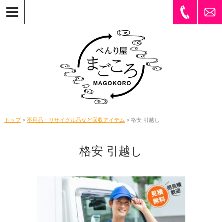
トップ
>
不用品・リサイクル品など回収アイテム
> 格安 引越し
格安 引越し