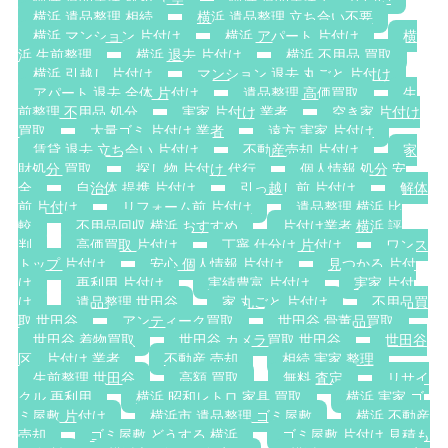
横浜 遺品整理 相続
横浜 遺品整理 立ち合い不要
横浜 マンション 片付け
横浜 アパート 片付け
横
浜 生前整理
横浜 退去 片付け
横浜 不用品 買取
横浜 引越し 片付け
マンション 退去 丸ごと 片付け
アパート 退去 全体 片付け
遺品整理 高価買取
生
前整理 不用品 処分
実家 片付け 業者
空き家 片付け
買取
大量ゴミ 片付け 業者
遠方 実家 片付け
賃貸 退去 立ち会い 片付け
不動産売却 片付け
家
財処分 買取
探し物 片付け 代行
個人情報 処分 安
全
自治体 提携 片付け
引っ越し前 片付け
解体
前 片付け
リフォーム前 片付け
遺品整理 横浜 比
較
不用品回収 横浜 おすすめ
片付け業者 横浜 評
判
高価買取 片付け
丁寧 仕分け 片付け
ワンス
トップ 片付け
安心 個人情報 片付け
見つかる 片付
け
再利用 片付け
実績豊富 片付け
実家 片付
け
遺品整理 世田谷
家 丸ごと 片付け
不用品買
取 世田谷
アンティーク買取
世田谷 骨董品買取
世田谷 着物買取
世田谷 カメラ買取 世田谷
世田谷
区 片付け 業者
不動産 売却
相続 実家 整理
生前整理 世田谷
高額 買取
無料 査定
リサイ
クル 再利用
横浜 昭和レトロ 家具 買取
横浜 実家 ゴ
ミ屋敷 片付け
横浜市 遺品整理 ゴミ屋敷
横浜 不動産
売却
ゴミ屋敷 どうする 横浜
ゴミ屋敷 片付け 見積も