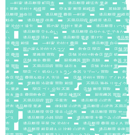
一軒家 遺品整理 町田市
遺品整理 横浜市 業者
ゴ
ミ屋敷 片付け 相模原
空き家 整理 相模原
孤独死 遺
品整理 神奈川
遺品整理 費用 一軒家
遺品整理 相模原
料金
遺品整理 供養
不用品回収 相模原 遺品
実
家 片付け 遠方
親の家 片付け 業者
遺品整理 いつか
ら
遺品整理 立ち会い
遺品整理 自分たちで できな
い
遺品整理 流れ
遺品整理 業者 選び方
遺品整
理 費用 相場
一軒家 片付け 費用
遺品整理 自分
で
親の家を片付けるコツ
飲食店 閉店
店舗 閉
店 費用
業務用 買取
店舗 片付け飲食店 閉店 処
分
店舗 撤去 費用
厨房機器 買取 高額
食器 大
量 買取
不用品回収 買取 値引き
店舗 片付け 業
者
閉店 ゴミ 処分レストラン 食器 スプーン 買取
飲
食店 閉店 費用を抑える 方法
店舗 片付け 買取してくれる
業者
業務用 冷蔵庫 買取 相場
不用品 海外 リサイク
ル 業者
閉店 ゴミ 分別 不要
店舗 整理 買取
居
抜き 撤去 費用飲食店
閉店 練馬区
厨房機器 買取 横
浜
不用品回収 買取 千葉市
遺品整理 山武市
山
武市 遺品整理 業者
便利屋 山武市 遺品整理 山武市 不用品
回収
遺品整理 賃貸 退去 山武市
遺品整理 買取 サー
ビス
遺品整理 小銭 回収
遺品整理 大量ごみ 山武
市
遺品整理 平屋 2K 片付け
遺品整理 費用 抑える 買
取
遺品整理 相見積もり 比較 山武市
遺品整理 未使用