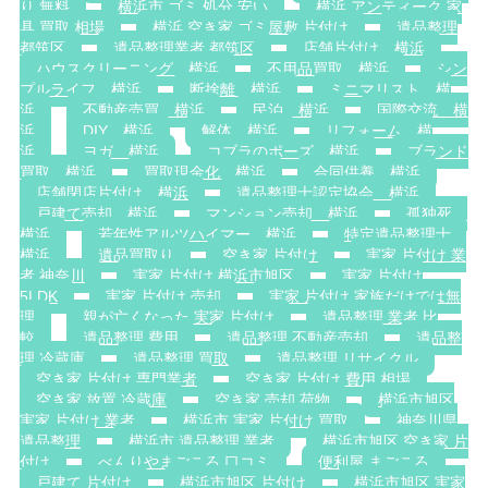
り 無料
横浜市 ゴミ 処分 安い
横浜 アンティーク 家
具 買取 相場
横浜 空き家 ゴミ屋敷 片付け
遺品整理
都筑区
遺品整理業者 都筑区
店舗片付け 横浜
ハウスクリーニング 横浜
不用品買取 横浜
シン
プルライフ 横浜
断捨離 横浜
ミニマリスト 横
浜
不動産売買 横浜
民泊 横浜
国際交流 横
浜
DIY 横浜
解体 横浜
リフォーム 横
浜
ヨガ 横浜
コブラのポーズ 横浜
ブランド
買取 横浜
買取現金化 横浜
合同供養 横浜
店舗閉店片付け 横浜
遺品整理士認定協会 横浜
戸建て売却 横浜
マンション売却 横浜
孤独死
横浜
若年性アルツハイマー 横浜
特定遺品整理士
横浜
遺品買取り
空き家 片付け
実家 片付け 業
者 神奈川
実家 片付け 横浜市旭区
実家 片付け
5LDK
実家 片付け 売却
実家 片付け 家族だけでは無
理
親が亡くなった 実家 片付け
遺品整理 業者 比
較
遺品整理 費用
遺品整理 不動産売却
遺品整
理 冷蔵庫
遺品整理 買取
遺品整理 リサイクル
空き家 片付け 専門業者
空き家 片付け 費用 相場
空き家 放置 冷蔵庫
空き家 売却 荷物
横浜市旭区
実家 片付け 業者
横浜市 実家 片付け 買取
神奈川県
遺品整理
横浜市 遺品整理 業者
横浜市旭区 空き家 片
付け
べんりやまごころ 口コミ
便利屋 まごころ
戸建て 片付け
横浜市旭区 片付け
横浜市旭区 実家