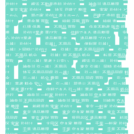
片付け
横浜 不動産売却 片付け
神奈川 遺品整理
東京 実家 片付け
埼玉 戸建て 整理
実家 片付け ど
こから
親の家 片付け 老人ホーム
戸建て 売却 前 片
付け
貴金属 買取
純銀 花瓶 買取
純銀 査
定
仏壇 供養
不用品 買取
住友不動産 販売 提
携
片付け業者 選び方
信頼できる 遺品整理
安
心 片付け業者
遺品整理 士
遺品整理 ブログ
引
っ越し 片付け
引越し 不用品
便利屋 引越し
引
っ越しと同時に片付け
引越し 業者 不用品回収
引っ
越し 不用品 処分
引越し前 不用品 処分
転居 不用品
買取
引っ越し業者より安い
横浜 引っ越し 片付
け
神奈川 引っ越し 不用品
東京 引越し 同時 片付
け
埼玉 不用品回収 引っ越し
引っ越し 不用品回収 料
金
引っ越し 処分 費用
不用品 回収 買取
引っ
越し 業者 料金 安い
引っ越し 荷造り 不用品
引っ越
し 業者 選び方
信頼できる 引っ越し業者
不用品 処分
代行
神奈川 一軒家 片付け
神奈川 空き家 整理
神奈川 不用品回収
神奈川 家財 買取
川崎市 空き
家 整理
相模原市 実家 片付け
東京 一軒家 片付
け
東京 遺品整理
東京 空き家 整理
東京 不用
品回収
東京 家財 買取
世田谷区 遺品整理
杉並
区 実家 片付け
大田区 空き家 整理
千葉 一軒家 片付
け
千葉 遺品整理
千葉 空き家 整理
千葉 不用