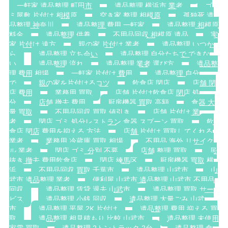
一軒家 遺品整理 町田市
遺品整理 横浜市 業者
ゴ
ミ屋敷 片付け 相模原
空き家 整理 相模原
孤独死 遺
品整理 神奈川
遺品整理 費用 一軒家
遺品整理 相模原
料金
遺品整理 供養
不用品回収 相模原 遺品
実
家 片付け 遠方
親の家 片付け 業者
遺品整理 いつか
ら
遺品整理 立ち会い
遺品整理 自分たちで できな
い
遺品整理 流れ
遺品整理 業者 選び方
遺品整
理 費用 相場
一軒家 片付け 費用
遺品整理 自分
で
親の家を片付けるコツ
飲食店 閉店
店舗 閉
店 費用
業務用 買取
店舗 片付け飲食店 閉店 処
分
店舗 撤去 費用
厨房機器 買取 高額
食器 大
量 買取
不用品回収 買取 値引き
店舗 片付け 業
者
閉店 ゴミ 処分レストラン 食器 スプーン 買取
飲
食店 閉店 費用を抑える 方法
店舗 片付け 買取してくれる
業者
業務用 冷蔵庫 買取 相場
不用品 海外 リサイク
ル 業者
閉店 ゴミ 分別 不要
店舗 整理 買取
居
抜き 撤去 費用飲食店
閉店 練馬区
厨房機器 買取 横
浜
不用品回収 買取 千葉市
遺品整理 山武市
山
武市 遺品整理 業者
便利屋 山武市 遺品整理 山武市 不用品
回収
遺品整理 賃貸 退去 山武市
遺品整理 買取 サー
ビス
遺品整理 小銭 回収
遺品整理 大量ごみ 山武
市
遺品整理 平屋 2K 片付け
遺品整理 費用 抑える 買
取
遺品整理 相見積もり 比較 山武市
遺品整理 未使用