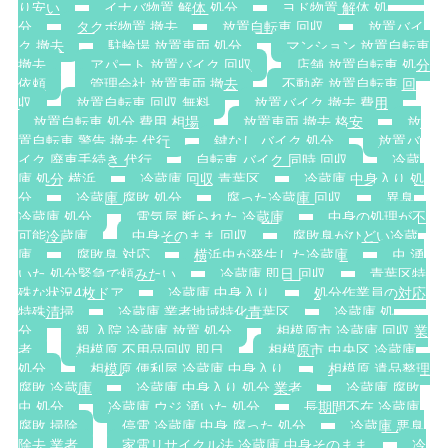
り安い
イナバ物置 解体 処分
ヨド物置 解体 処
分
タクボ物置 撤去
放置自転車 回収
放置バイ
ク 撤去
駐輪場 放置車両 処分
マンション 放置自転車
撤去
アパート 放置バイク 回収
店舗 放置自転車 処分
依頼
管理会社 放置車両 撤去
不動産 放置自転車 回
収
放置自転車 回収 無料
放置バイク 撤去 費用
放置自転車 処分 費用 相場
放置車両 撤去 格安
放
置自転車 警告 撤去 代行
鍵なし バイク 処分
放置バ
イク 廃車手続き 代行
自転車 バイク 同時 回収
冷蔵
庫 処分 横浜
冷蔵庫 回収 青葉区
冷蔵庫 中身入り 処
分
冷蔵庫 腐敗 処分
腐った冷蔵庫 回収
異臭
冷蔵庫 処分
電気屋 断られた 冷蔵庫
中身の処理が不
可能冷蔵庫
中身そのまま 回収
腐敗臭がひどい冷蔵
庫
腐敗臭 対応
横浜虫が発生した冷蔵庫
虫 湧
いた 処分緊急で頼みたい
冷蔵庫 即日 回収
青葉区特
殊な状況4枚ドア
冷蔵庫 中身入り
処分作業員の対応
特殊清掃
冷蔵庫 業者地域特化青葉区
冷蔵庫 処
分
親 入院 冷蔵庫 放置 処分
相模原市 冷蔵庫 回収 業
者
相模原 不用品回収 即日
相模原市 中央区 冷蔵庫
処分
相模原 便利屋 冷蔵庫 中身入り
相模原 遺品整理
腐敗 冷蔵庫
冷蔵庫 中身入り 処分 業者
冷蔵庫 腐敗
虫 処分
冷蔵庫 ウジ 湧いた 処分
長期間不在 冷蔵庫
腐敗 掃除
停電 冷蔵庫 中身 腐った 処分
冷蔵庫 悪臭
除去 業者
家電リサイクル法 冷蔵庫 中身そのまま
冷