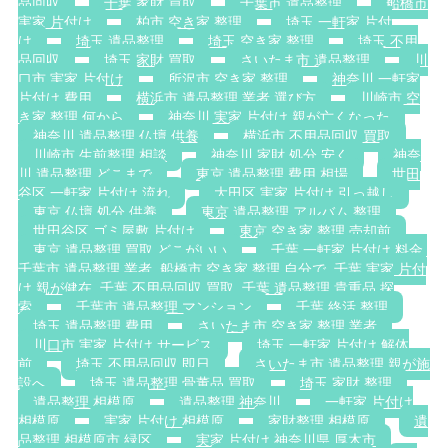
品回収
千葉 家財 買取
千葉市 遺品整理
船橋市
実家 片付け
柏市 空き家 整理
埼玉 一軒家 片付
け
埼玉 遺品整理
埼玉 空き家 整理
埼玉 不用
品回収
埼玉 家財 買取
さいたま市 遺品整理
川
口市 実家 片付け
所沢市 空き家 整理
神奈川 一軒家
片付け 費用
横浜市 遺品整理 業者 選び方
川崎市 空
き家 整理 何から
神奈川 実家 片付け 親が亡くなった
神奈川 遺品整理 仏壇 供養
横浜市 不用品回収 買取
川崎市 生前整理 相談
神奈川 家財 処分 安く
神奈
川 遺品整理 どこまで
東京 遺品整理 費用 相場
世田
谷区 一軒家 片付け 流れ
大田区 実家 片付け 引っ越し
東京 仏壇 処分 供養
東京 遺品整理 アルバム 整理
世田谷区 ゴミ屋敷 片付け
東京 空き家 整理 売却前
東京 遺品整理 買取 どこがいい
千葉 一軒家 片付け 料金.
千葉市 遺品整理 業者. 船橋市 空き家 整理 自分で. 千葉 実家 片付
け 親が健在. 千葉 不用品回収 買取. 千葉 遺品整理 貴重品 探
索
千葉市 遺品整理 マンション
千葉 終活 整理
埼玉 遺品整理 費用
さいたま市 空き家 整理 業者
川口市 実家 片付け サービス
埼玉 一軒家 片付け 解体
前
埼玉 不用品回収 即日
さいたま市 遺品整理 親が施
設へ
埼玉 遺品整理 骨董品 買取
埼玉 家財 整理
遺品整理 相模原
遺品整理 神奈川
一軒家 片付け
相模原
実家 片付け 相模原
家財整理 相模原
遺
品整理 相模原市 緑区
実家 片付け 神奈川県 厚木市