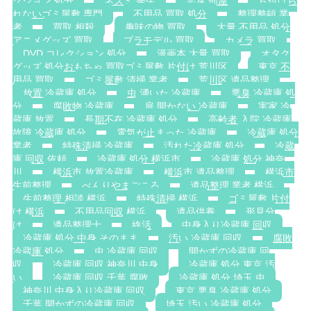
クション 処分
ネズミ 発生
悪臭 部屋
片付けら
れないゴミ屋敷 専門
不用品 買取 処分
整理整頓 業
者
買取 相殺
趣味の物 買取
大量 不用品 処分
アニメグッズ 買取
プラモデル 買取
カメラ 買取
DVD コレクション 処分
漫画本 大量 買取
オタク
グッズ 処分おもちゃ 買取ゴミ屋敷 片付け 荒川区
東京 不
用品 買取
ゴミ屋敷 清掃 業者
荒川区 遺品整理
放置 冷蔵庫 処分
虫 湧いた 冷蔵庫
悪臭 冷蔵庫 処
分
腐敗物 冷蔵庫
扉 開かない 冷蔵庫
実家 冷
蔵庫 放置
長期不在 冷蔵庫 処分
高齢者 入院 冷蔵庫
故障 冷蔵庫 処分
電気が止まった 冷蔵庫
冷蔵庫 処分
業者
特殊清掃 冷蔵庫
汚れた冷蔵庫 処分
冷蔵
庫 回収 依頼
冷蔵庫 処分 横浜市
冷蔵庫 処分 神奈
川
横浜市 放置冷蔵庫
横浜市 遺品整理
横浜市
生前整理
べんりやまごころ
遺品整理 業者 横浜
生前整理 相談 横浜
特殊清掃 横浜
ゴミ屋敷 片付
け 横浜
不用品回収 横浜
遺品供養
形見分
け
遺品整理士
終活
中身入り冷蔵庫 回収
冷蔵庫 処分 中身 そのまま
汚い 冷蔵庫 回収
腐敗
冷蔵庫 処分
虫 冷蔵庫 回収
開かずの冷蔵庫 回
収
冷蔵庫 回収 神奈川 中身
冷蔵庫 処分 東京 汚
い
冷蔵庫 回収 千葉 腐敗
冷蔵庫 処分 埼玉 虫
神奈川 中身入り冷蔵庫 回収
東京 悪臭 冷蔵庫 処分
千葉 開かずの冷蔵庫 回収
埼玉 汚い 冷蔵庫 処分