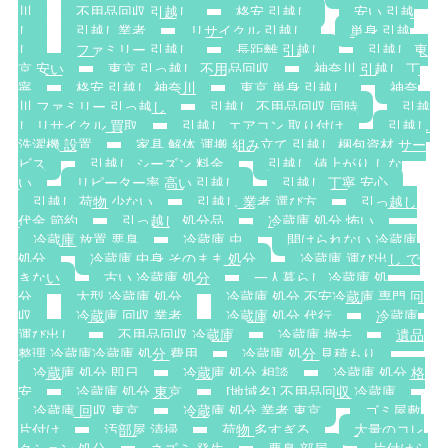
川
不用品回収 引越し
格安 引越し
安い 引越
し
引越し業者
リサイクル 引越し
単身 引越
し
ファミリー 引越し
長距離 引越し
引越し 東
京 安い
東京 引っ越し 不用品回収
神奈川 引越し 丁
寧
格安 引越し 神奈川
東京 単身 引越し
神奈
川 ファミリー 引っ越し
引越し 不用品回収 同時
引越
し リサイクル 買取
引越し エアコン 取り付け
引越し
洗濯機 設置
家具 解体 運搬 組み立て 引越し 梱包資材 サー
ビス
引越し シーズン 料金
引越し 値上がり しな
い
リピーター率 高い 引越し
引越し 丁寧 安心
引越し 荷物 少ない
引越し 業者 選び方
引っ越し
代金 節約
引っ越し 処分品
冷蔵庫 処分 怖い
冷蔵庫 放置 悪臭
冷蔵庫 虫
開けられない 冷蔵庫
処分
冷蔵庫 中身 そのまま 処分
冷蔵庫 運び出し で
きない
古い 冷蔵庫 処分
一人暮らし 冷蔵庫 処
分
大型 冷蔵庫 処分
冷蔵庫 処分 不安冷蔵庫 専門 回
収
冷蔵庫 回収 業者
冷蔵庫 処分 代行
冷蔵庫
運び出し
不用品回収 冷蔵庫
冷蔵庫 撤去
遺品
整理 冷蔵庫冷蔵庫 処分 費用
冷蔵庫 処分 見積もり
冷蔵庫 処分 即日
冷蔵庫 処分 相談
冷蔵庫 処分 格
安
冷蔵庫 処分 東京
[地域名] 不用品回収 冷蔵庫
冷蔵庫 回収 東京
冷蔵庫 処分 業者 東京
ゴミ屋敷
片付け
汚部屋 清掃
荷物 多すぎる
大量のコレ