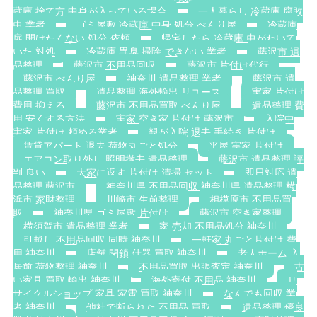
蔵庫 捨て方 中身が入っている場合
一人暮らし 冷蔵庫 腐敗
虫 業者
ゴミ屋敷 冷蔵庫 中身 処分 べんり屋
冷蔵庫
扉 開けたくない 処分 依頼
帰宅したら 冷蔵庫 虫がわいて
いた 対処
冷蔵庫 異臭 掃除 できない 業者
藤沢市 遺
品整理
藤沢市 不用品回収
藤沢市 片付け代行
藤沢市 べんり屋
神奈川 遺品整理 業者
藤沢市 遺
品整理 買取
遺品整理 海外輸出 リユース
実家 片付け
費用 抑える
藤沢市 不用品買取 べんり屋
遺品整理 費
用 安くする方法
実家 空き家 片付け 藤沢市
入院中
実家 片付け 頼める業者
親が入院 退去 手続き 片付け
賃貸アパート 退去 荷物丸ごと処分
平屋 実家 片付け
エアコン取り外し 照明撤去 遺品整理
藤沢市 遺品整理 評
判 良い
大家に返す 片付け 清掃 セット
即日対応 遺
品整理 藤沢市
神奈川県 不用品回収 神奈川県 遺品整理 横
浜市 家財整理
川崎市 生前整理
相模原市 不用品買
取
神奈川県 ゴミ屋敷 片付け
藤沢市 空き家整理
横須賀市 遺品整理 業者
家 売却 不用品処分 神奈川
引越し 不用品回収 同時 神奈川
一軒家 丸ごと片付け 費
用 神奈川
店舗 閉鎖 什器 買取 神奈川
老人ホーム 入
居前 荷物整理 神奈川
不用品買取 出張査定 神奈川
古
い家具 買取 輸出 神奈川
海外寄付 不用品 神奈川
リ
サイクルショップ 家具 家電 買取 神奈川
なんでも回収 業
者 神奈川
他社で断られた 不用品 買取
遺品整理 優良