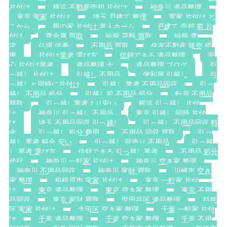
片付け
横浜 不動産売却 片付け
神奈川 遺品整理
東京 実家 片付け
埼玉 戸建て 整理
実家 片付け ど
こから
親の家 片付け 老人ホーム
戸建て 売却 前 片
付け
貴金属 買取
純銀 花瓶 買取
純銀 査
定
仏壇 供養
不用品 買取
住友不動産 販売 提
携
片付け業者 選び方
信頼できる 遺品整理
安
心 片付け業者
遺品整理 士
遺品整理 ブログ
引
っ越し 片付け
引越し 不用品
便利屋 引越し
引
っ越しと同時に片付け
引越し 業者 不用品回収
引っ
越し 不用品 処分
引越し前 不用品 処分
転居 不用品
買取
引っ越し業者より安い
横浜 引っ越し 片付
け
神奈川 引っ越し 不用品
東京 引越し 同時 片付
け
埼玉 不用品回収 引っ越し
引っ越し 不用品回収 料
金
引っ越し 処分 費用
不用品 回収 買取
引っ
越し 業者 料金 安い
引っ越し 荷造り 不用品
引っ越
し 業者 選び方
信頼できる 引っ越し業者
不用品 処分
代行
神奈川 一軒家 片付け
神奈川 空き家 整理
神奈川 不用品回収
神奈川 家財 買取
川崎市 空き
家 整理
相模原市 実家 片付け
東京 一軒家 片付
け
東京 遺品整理
東京 空き家 整理
東京 不用
品回収
東京 家財 買取
世田谷区 遺品整理
杉並
区 実家 片付け
大田区 空き家 整理
千葉 一軒家 片付
け
千葉 遺品整理
千葉 空き家 整理
千葉 不用