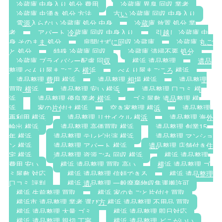
冷蔵庫 中身入り 処分 費用
冷蔵庫 異臭 回収 業者
冷蔵庫 虫湧き 処分 方法
古い 冷蔵庫 回収 中身入り
電源入らない 冷蔵庫 処分 中身
冷蔵庫 放置 処分 業
者
アパート 冷蔵庫 回収 中身入り
引越し 冷蔵庫 中
身 そのまま 処分
扉開けずに回収 冷蔵庫
冷蔵庫 丸ご
と 処分
特殊 冷蔵庫 回収
冷蔵庫 清掃不要 処分
冷蔵庫 プライバシー配慮 回収
横浜 遺品整理
遺品
整理 べんり屋まごころ 横浜
べんり屋まごころ 横浜
遺品整理 費用 横浜
遺品整理 相場 横浜
遺品整理
買取 横浜
遺品整理 安い 横浜
遺品整理 口コミ 横
浜
遺品整理 優良業者 横浜
ゴミ屋敷 遺品整理 横
浜
家の片付け 横浜
空き家整理 横浜
遺品整理
再利用 横浜
遺品整理 リサイクル 横浜
遺品整理 海外
輸出 横浜
遺品整理 高価買取 横浜
遺品整理 創業15
年 横浜
遺品整理 テレビ出演 横浜
遺品整理 マンショ
ン 横浜
遺品整理 アパート 横浜
遺品整理 店舗付き住
宅 横浜
遺品整理 資源ごみ 回収 横浜
横浜 遺品整理
費用 安い
横浜 遺品整理 買取 高い
横浜 遺品整理 ゴ
ミ屋敷 対応
横浜 遺品整理 信頼できる
横浜 遺品整理
口コミ 評判
横浜 遺品整理 一般廃棄物収集運搬許可
横浜 生前整理 買取
横浜 家の丸ごと片付け 買取
横浜市 遺品整理 業者 選び方 横浜 遺品整理 不用品 買取
横浜 遺品整理 大量 ゴミ
横浜 遺品整理 即日対応
横浜 遺品整理 親切 丁寧
横浜 遺品整理 どこがいい