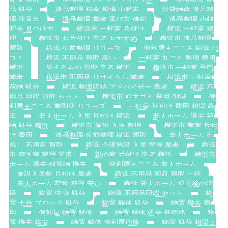
家電 買取
遺品整理 2トントラック 2台
遺品整理 食
品 処分
遺品整理 料金 相場 山武市
賃貸物件 遺品整
理 注意点
遺品整理 業者 選び方 信頼
遺品整理 小銭
貯金 見つけ方
横浜市 一軒家 片付け
横浜 一軒家 整
理
横浜市 お片付け 業者 おすすめ
横浜市 遺品整理
買取
横浜 生前整理 リユース
便利屋まごころ 横浜 口
コミ
横浜 不用品 買取 高い
一軒家 丸ごと 整理 費用
横浜
使えるもの 買取 業者 横浜
横浜市 一軒家 専門
業者
横浜市 不用品 リサイクル 業者
横浜市 一軒家
荷物 処分
横浜 整理収納 アドバイザー 業者
横浜 不
用品 回収 買取 セット
横浜市 粗大ゴミ 費用 削減
便
利屋まごころ 差別化 リユース
一軒家 片付け 費用 相場 横
浜
老人ホーム 入居 片付け 横浜
老人ホーム 退去 荷
物 処分 横浜
横浜市 施設 入居 整理
横浜市 実家 片付
け 費用
遺品整理 生前整理 横浜 買取
老人ホーム 引
越し 不用品 買取
横浜 介護施設 入居 準備 業者
横浜
市 空き家 整理 業者
親の家 片付け 業者 横浜
横浜市
ホーム 退去 残置物 撤去
便利屋まごころ 老人ホーム
施設入居前 片付け 業者
横浜 不用品 回収 買取 一括
老人ホーム 荷物 整理 安い
横浜 老人ホーム 退去後の清
掃
物置 中身 処分
物置 不用品回収 セット
物
置 土台 ブロック 処分
物置 解体 処分
物置 撤去 費
用
便利屋 物置 解体
物置 解体 処分 低価格
物
置 撤去 格安
物置 解体 便利屋価格
物置 処分 相場よ