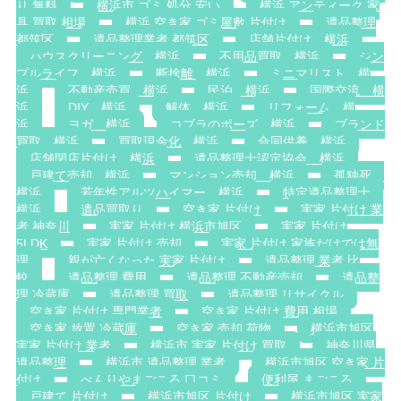
り 無料
横浜市 ゴミ 処分 安い
横浜 アンティーク 家
具 買取 相場
横浜 空き家 ゴミ屋敷 片付け
遺品整理
都筑区
遺品整理業者 都筑区
店舗片付け 横浜
ハウスクリーニング 横浜
不用品買取 横浜
シン
プルライフ 横浜
断捨離 横浜
ミニマリスト 横
浜
不動産売買 横浜
民泊 横浜
国際交流 横
浜
DIY 横浜
解体 横浜
リフォーム 横
浜
ヨガ 横浜
コブラのポーズ 横浜
ブランド
買取 横浜
買取現金化 横浜
合同供養 横浜
店舗閉店片付け 横浜
遺品整理士認定協会 横浜
戸建て売却 横浜
マンション売却 横浜
孤独死
横浜
若年性アルツハイマー 横浜
特定遺品整理士
横浜
遺品買取り
空き家 片付け
実家 片付け 業
者 神奈川
実家 片付け 横浜市旭区
実家 片付け
5LDK
実家 片付け 売却
実家 片付け 家族だけでは無
理
親が亡くなった 実家 片付け
遺品整理 業者 比
較
遺品整理 費用
遺品整理 不動産売却
遺品整
理 冷蔵庫
遺品整理 買取
遺品整理 リサイクル
空き家 片付け 専門業者
空き家 片付け 費用 相場
空き家 放置 冷蔵庫
空き家 売却 荷物
横浜市旭区
実家 片付け 業者
横浜市 実家 片付け 買取
神奈川県
遺品整理
横浜市 遺品整理 業者
横浜市旭区 空き家 片
付け
べんりやまごころ 口コミ
便利屋 まごころ
戸建て 片付け
横浜市旭区 片付け
横浜市旭区 実家