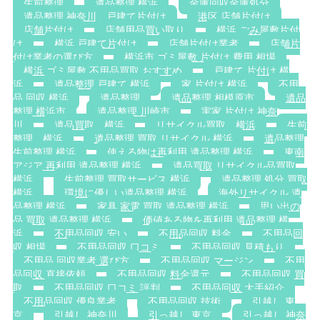
生前整理
遺品整理 横浜
金庫回収金庫処分
遺品整理 神奈川，戸建て片付け
港区 店舗片付け
店舗片付け
店舗用品買い取り
横浜 ごみ屋敷片付
け
横浜 戸建て片付け
店舗片付け業者
店舗片
付け業者の選び方
横浜市 ゴミ屋敷 片付け 費用 相場
横浜 ゴミ屋敷 不用品買取 おすすめ
戸建て 片付け 横
浜
遺品整理 戸建て 横浜
家 片付け 横浜
不用
品 回収 横浜
遺品整理
遺品整理 相模原市
遺品
整理 横浜市
遺品整理 川崎市
実家 片付け 神奈
川
遺品買取 横浜
リサイクル買取 横浜
生前
整理 横浜
遺品整理 買取 リサイクル 横浜
遺品整理
生前整理 横浜
使える物は再利用 遺品整理 横浜
東南
アジア 再利用 遺品整理 横浜
遺品買取 リサイクル品買取
横浜
生前整理 買取サービス 横浜
遺品整理 処分 買取
横浜
環境に優しい遺品整理 横浜
海外リサイクル 遺
品整理 横浜
家具 家電 買取 遺品整理 横浜
思い出の
品 買取 遺品整理 横浜
価値ある物を再利用 遺品整理 横
浜
不用品回収 安い
不用品回収 料金
不用品回
収 相場
不用品回収 口コミ
不用品回収 見積もり
不用品 回収業者 選び方
不用品回収 マージン
不用
品回収 直接依頼
不用品回収 料金還元
不用品回収 買
取
不用品回収 口コミ 評判
不用品回収 大手紹介
不用品回収 優良業者
不用品回収 技術
引越し 東
京
引越し 神奈川
引っ越し 東京
引っ越し 神奈