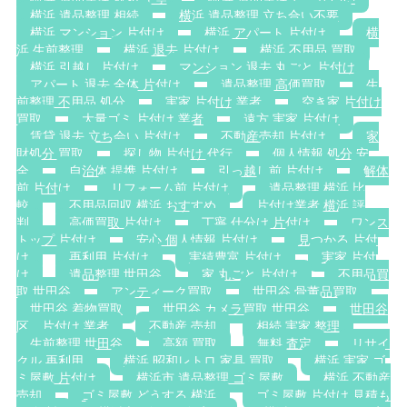
横浜 遺品整理 相続
横浜 遺品整理 立ち合い不要
横浜 マンション 片付け
横浜 アパート 片付け
横
浜 生前整理
横浜 退去 片付け
横浜 不用品 買取
横浜 引越し 片付け
マンション 退去 丸ごと 片付け
アパート 退去 全体 片付け
遺品整理 高価買取
生
前整理 不用品 処分
実家 片付け 業者
空き家 片付け
買取
大量ゴミ 片付け 業者
遠方 実家 片付け
賃貸 退去 立ち会い 片付け
不動産売却 片付け
家
財処分 買取
探し物 片付け 代行
個人情報 処分 安
全
自治体 提携 片付け
引っ越し前 片付け
解体
前 片付け
リフォーム前 片付け
遺品整理 横浜 比
較
不用品回収 横浜 おすすめ
片付け業者 横浜 評
判
高価買取 片付け
丁寧 仕分け 片付け
ワンス
トップ 片付け
安心 個人情報 片付け
見つかる 片付
け
再利用 片付け
実績豊富 片付け
実家 片付
け
遺品整理 世田谷
家 丸ごと 片付け
不用品買
取 世田谷
アンティーク買取
世田谷 骨董品買取
世田谷 着物買取
世田谷 カメラ買取 世田谷
世田谷
区 片付け 業者
不動産 売却
相続 実家 整理
生前整理 世田谷
高額 買取
無料 査定
リサイ
クル 再利用
横浜 昭和レトロ 家具 買取
横浜 実家 ゴ
ミ屋敷 片付け
横浜市 遺品整理 ゴミ屋敷
横浜 不動産
売却
ゴミ屋敷 どうする 横浜
ゴミ屋敷 片付け 見積も