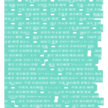
品回収
東京 家財 買取
世田谷区 遺品整理
杉並
区 実家 片付け
大田区 空き家 整理
千葉 一軒家 片付
け
千葉 遺品整理
千葉 空き家 整理
千葉 不用
品回収
千葉 家財 買取
千葉市 遺品整理
船橋市
実家 片付け
柏市 空き家 整理
埼玉 一軒家 片付
け
埼玉 遺品整理
埼玉 空き家 整理
埼玉 不用
品回収
埼玉 家財 買取
さいたま市 遺品整理
川
口市 実家 片付け
所沢市 空き家 整理
神奈川 一軒家
片付け 費用
横浜市 遺品整理 業者 選び方
川崎市 空
き家 整理 何から
神奈川 実家 片付け 親が亡くなった
神奈川 遺品整理 仏壇 供養
横浜市 不用品回収 買取
川崎市 生前整理 相談
神奈川 家財 処分 安く
神奈
川 遺品整理 どこまで
東京 遺品整理 費用 相場
世田
谷区 一軒家 片付け 流れ
大田区 実家 片付け 引っ越し
東京 仏壇 処分 供養
東京 遺品整理 アルバム 整理
世田谷区 ゴミ屋敷 片付け
東京 空き家 整理 売却前
東京 遺品整理 買取 どこがいい
千葉 一軒家 片付け 料金.
千葉市 遺品整理 業者. 船橋市 空き家 整理 自分で. 千葉 実家 片付
け 親が健在. 千葉 不用品回収 買取. 千葉 遺品整理 貴重品 探
索
千葉市 遺品整理 マンション
千葉 終活 整理
埼玉 遺品整理 費用
さいたま市 空き家 整理 業者
川口市 実家 片付け サービス
埼玉 一軒家 片付け 解体
前
埼玉 不用品回収 即日
さいたま市 遺品整理 親が施
設へ
埼玉 遺品整理 骨董品 買取
埼玉 家財 整理