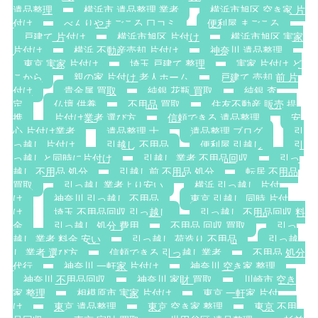
遺品整理
横浜市 遺品整理 業者
横浜市旭区 空き家 片
付け
べんりやまごころ 口コミ
便利屋 まごころ
戸建て 片付け
横浜市旭区 片付け
横浜市旭区 実家
片付け
横浜 不動産売却 片付け
神奈川 遺品整理
東京 実家 片付け
埼玉 戸建て 整理
実家 片付け ど
こから
親の家 片付け 老人ホーム
戸建て 売却 前 片
付け
貴金属 買取
純銀 花瓶 買取
純銀 査
定
仏壇 供養
不用品 買取
住友不動産 販売 提
携
片付け業者 選び方
信頼できる 遺品整理
安
心 片付け業者
遺品整理 士
遺品整理 ブログ
引
っ越し 片付け
引越し 不用品
便利屋 引越し
引
っ越しと同時に片付け
引越し 業者 不用品回収
引っ
越し 不用品 処分
引越し前 不用品 処分
転居 不用品
買取
引っ越し業者より安い
横浜 引っ越し 片付
け
神奈川 引っ越し 不用品
東京 引越し 同時 片付
け
埼玉 不用品回収 引っ越し
引っ越し 不用品回収 料
金
引っ越し 処分 費用
不用品 回収 買取
引っ
越し 業者 料金 安い
引っ越し 荷造り 不用品
引っ越
し 業者 選び方
信頼できる 引っ越し業者
不用品 処分
代行
神奈川 一軒家 片付け
神奈川 空き家 整理
神奈川 不用品回収
神奈川 家財 買取
川崎市 空き
家 整理
相模原市 実家 片付け
東京 一軒家 片付
け
東京 遺品整理
東京 空き家 整理
東京 不用