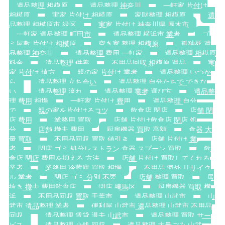
遺品整理 相模原
遺品整理 神奈川
一軒家 片付け
相模原
実家 片付け 相模原
家財整理 相模原
遺
品整理 相模原市 緑区
実家 片付け 神奈川県 厚木市
一軒家 遺品整理 町田市
遺品整理 横浜市 業者
ゴ
ミ屋敷 片付け 相模原
空き家 整理 相模原
孤独死 遺
品整理 神奈川
遺品整理 費用 一軒家
遺品整理 相模原
料金
遺品整理 供養
不用品回収 相模原 遺品
実
家 片付け 遠方
親の家 片付け 業者
遺品整理 いつか
ら
遺品整理 立ち会い
遺品整理 自分たちで できな
い
遺品整理 流れ
遺品整理 業者 選び方
遺品整
理 費用 相場
一軒家 片付け 費用
遺品整理 自分
で
親の家を片付けるコツ
飲食店 閉店
店舗 閉
店 費用
業務用 買取
店舗 片付け飲食店 閉店 処
分
店舗 撤去 費用
厨房機器 買取 高額
食器 大
量 買取
不用品回収 買取 値引き
店舗 片付け 業
者
閉店 ゴミ 処分レストラン 食器 スプーン 買取
飲
食店 閉店 費用を抑える 方法
店舗 片付け 買取してくれる
業者
業務用 冷蔵庫 買取 相場
不用品 海外 リサイク
ル 業者
閉店 ゴミ 分別 不要
店舗 整理 買取
居
抜き 撤去 費用飲食店
閉店 練馬区
厨房機器 買取 横
浜
不用品回収 買取 千葉市
遺品整理 山武市
山
武市 遺品整理 業者
便利屋 山武市 遺品整理 山武市 不用品
回収
遺品整理 賃貸 退去 山武市
遺品整理 買取 サー