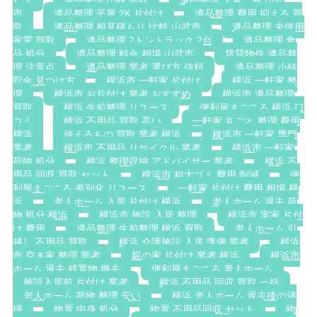
ビス
遺品整理 小銭 回収
遺品整理 大量ごみ 山武
市
遺品整理 平屋 2K 片付け
遺品整理 費用 抑える 買
取
遺品整理 相見積もり 比較 山武市
遺品整理 未使用
家電 買取
遺品整理 2トントラック 2台
遺品整理 食
品 処分
遺品整理 料金 相場 山武市
賃貸物件 遺品整
理 注意点
遺品整理 業者 選び方 信頼
遺品整理 小銭
貯金 見つけ方
横浜市 一軒家 片付け
横浜 一軒家 整
理
横浜市 お片付け 業者 おすすめ
横浜市 遺品整理
買取
横浜 生前整理 リユース
便利屋まごころ 横浜 口
コミ
横浜 不用品 買取 高い
一軒家 丸ごと 整理 費用
横浜
使えるもの 買取 業者 横浜
横浜市 一軒家 専門
業者
横浜市 不用品 リサイクル 業者
横浜市 一軒家
荷物 処分
横浜 整理収納 アドバイザー 業者
横浜 不
用品 回収 買取 セット
横浜市 粗大ゴミ 費用 削減
便
利屋まごころ 差別化 リユース
一軒家 片付け 費用 相場 横
浜
老人ホーム 入居 片付け 横浜
老人ホーム 退去 荷
物 処分 横浜
横浜市 施設 入居 整理
横浜市 実家 片付
け 費用
遺品整理 生前整理 横浜 買取
老人ホーム 引
越し 不用品 買取
横浜 介護施設 入居 準備 業者
横浜
市 空き家 整理 業者
親の家 片付け 業者 横浜
横浜市
ホーム 退去 残置物 撤去
便利屋まごころ 老人ホーム
施設入居前 片付け 業者
横浜 不用品 回収 買取 一括
老人ホーム 荷物 整理 安い
横浜 老人ホーム 退去後の清
掃
物置 中身 処分
物置 不用品回収 セット
物