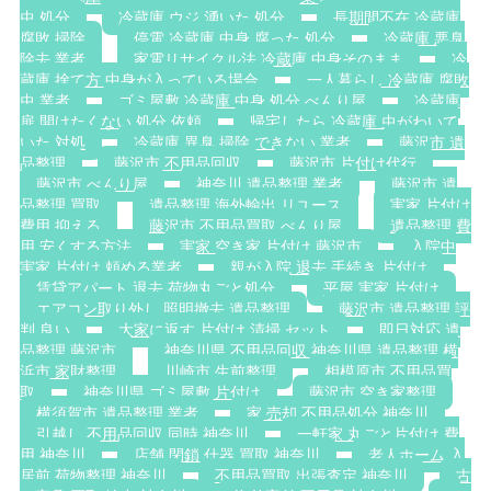
虫 処分
冷蔵庫 ウジ 湧いた 処分
長期間不在 冷蔵庫
腐敗 掃除
停電 冷蔵庫 中身 腐った 処分
冷蔵庫 悪臭
除去 業者
家電リサイクル法 冷蔵庫 中身そのまま
冷
蔵庫 捨て方 中身が入っている場合
一人暮らし 冷蔵庫 腐敗
虫 業者
ゴミ屋敷 冷蔵庫 中身 処分 べんり屋
冷蔵庫
扉 開けたくない 処分 依頼
帰宅したら 冷蔵庫 虫がわいて
いた 対処
冷蔵庫 異臭 掃除 できない 業者
藤沢市 遺
品整理
藤沢市 不用品回収
藤沢市 片付け代行
藤沢市 べんり屋
神奈川 遺品整理 業者
藤沢市 遺
品整理 買取
遺品整理 海外輸出 リユース
実家 片付け
費用 抑える
藤沢市 不用品買取 べんり屋
遺品整理 費
用 安くする方法
実家 空き家 片付け 藤沢市
入院中
実家 片付け 頼める業者
親が入院 退去 手続き 片付け
賃貸アパート 退去 荷物丸ごと処分
平屋 実家 片付け
エアコン取り外し 照明撤去 遺品整理
藤沢市 遺品整理 評
判 良い
大家に返す 片付け 清掃 セット
即日対応 遺
品整理 藤沢市
神奈川県 不用品回収 神奈川県 遺品整理 横
浜市 家財整理
川崎市 生前整理
相模原市 不用品買
取
神奈川県 ゴミ屋敷 片付け
藤沢市 空き家整理
横須賀市 遺品整理 業者
家 売却 不用品処分 神奈川
引越し 不用品回収 同時 神奈川
一軒家 丸ごと片付け 費
用 神奈川
店舗 閉鎖 什器 買取 神奈川
老人ホーム 入
居前 荷物整理 神奈川
不用品買取 出張査定 神奈川
古