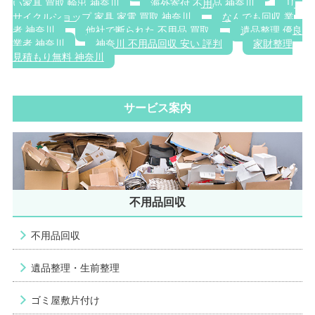
い家具 買取 輸出 神奈川
海外寄付 不用品 神奈川
リ
サイクルショップ 家具 家電 買取 神奈川
なんでも回収 業
者 神奈川
他社で断られた 不用品 買取
遺品整理 優良
業者 神奈川
神奈川 不用品回収 安い 評判
家財整理
見積もり無料 神奈川
サービス案内
不用品回収
不用品回収
遺品整理・生前整理
ゴミ屋敷片付け