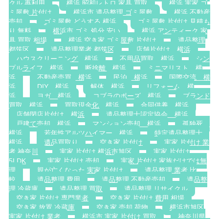
クル 再利用
横浜 昭和レトロ 家具 買取
横浜 実家 ゴ
ミ屋敷 片付け
横浜市 遺品整理 ゴミ屋敷
横浜 不動産
売却
ゴミ屋敷 どうする 横浜
ゴミ屋敷 片付け 見積も
り 無料
横浜市 ゴミ 処分 安い
横浜 アンティーク 家
具 買取 相場
横浜 空き家 ゴミ屋敷 片付け
遺品整理
都筑区
遺品整理業者 都筑区
店舗片付け 横浜
ハウスクリーニング 横浜
不用品買取 横浜
シン
プルライフ 横浜
断捨離 横浜
ミニマリスト 横
浜
不動産売買 横浜
民泊 横浜
国際交流 横
浜
DIY 横浜
解体 横浜
リフォーム 横
浜
ヨガ 横浜
コブラのポーズ 横浜
ブランド
買取 横浜
買取現金化 横浜
合同供養 横浜
店舗閉店片付け 横浜
遺品整理士認定協会 横浜
戸建て売却 横浜
マンション売却 横浜
孤独死
横浜
若年性アルツハイマー 横浜
特定遺品整理士
横浜
遺品買取り
空き家 片付け
実家 片付け 業
者 神奈川
実家 片付け 横浜市旭区
実家 片付け
5LDK
実家 片付け 売却
実家 片付け 家族だけでは無
理
親が亡くなった 実家 片付け
遺品整理 業者 比
較
遺品整理 費用
遺品整理 不動産売却
遺品整
理 冷蔵庫
遺品整理 買取
遺品整理 リサイクル
空き家 片付け 専門業者
空き家 片付け 費用 相場
空き家 放置 冷蔵庫
空き家 売却 荷物
横浜市旭区
実家 片付け 業者
横浜市 実家 片付け 買取
神奈川県