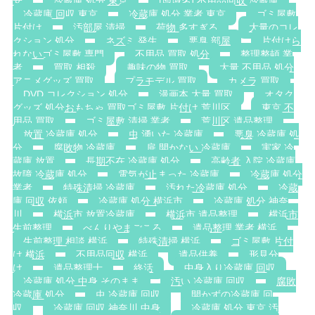
安
冷蔵庫 処分 東京
[地域名] 不用品回収 冷蔵庫
冷蔵庫 回収 東京
冷蔵庫 処分 業者 東京
ゴミ屋敷
片付け
汚部屋 清掃
荷物 多すぎる
大量のコレ
クション 処分
ネズミ 発生
悪臭 部屋
片付けら
れないゴミ屋敷 専門
不用品 買取 処分
整理整頓 業
者
買取 相殺
趣味の物 買取
大量 不用品 処分
アニメグッズ 買取
プラモデル 買取
カメラ 買取
DVD コレクション 処分
漫画本 大量 買取
オタク
グッズ 処分おもちゃ 買取ゴミ屋敷 片付け 荒川区
東京 不
用品 買取
ゴミ屋敷 清掃 業者
荒川区 遺品整理
放置 冷蔵庫 処分
虫 湧いた 冷蔵庫
悪臭 冷蔵庫 処
分
腐敗物 冷蔵庫
扉 開かない 冷蔵庫
実家 冷
蔵庫 放置
長期不在 冷蔵庫 処分
高齢者 入院 冷蔵庫
故障 冷蔵庫 処分
電気が止まった 冷蔵庫
冷蔵庫 処分
業者
特殊清掃 冷蔵庫
汚れた冷蔵庫 処分
冷蔵
庫 回収 依頼
冷蔵庫 処分 横浜市
冷蔵庫 処分 神奈
川
横浜市 放置冷蔵庫
横浜市 遺品整理
横浜市
生前整理
べんりやまごころ
遺品整理 業者 横浜
生前整理 相談 横浜
特殊清掃 横浜
ゴミ屋敷 片付
け 横浜
不用品回収 横浜
遺品供養
形見分
け
遺品整理士
終活
中身入り冷蔵庫 回収
冷蔵庫 処分 中身 そのまま
汚い 冷蔵庫 回収
腐敗
冷蔵庫 処分
虫 冷蔵庫 回収
開かずの冷蔵庫 回
収
冷蔵庫 回収 神奈川 中身
冷蔵庫 処分 東京 汚