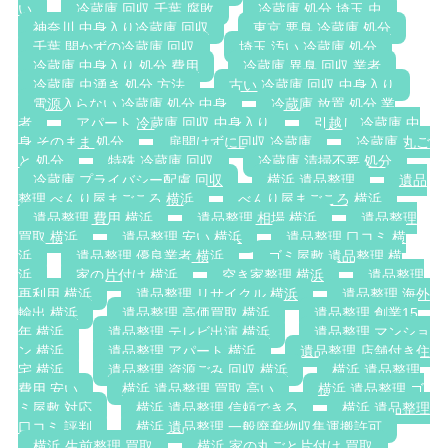
い
冷蔵庫 回収 千葉 腐敗
冷蔵庫 処分 埼玉 虫
神奈川 中身入り冷蔵庫 回収
東京 悪臭 冷蔵庫 処分
千葉 開かずの冷蔵庫 回収
埼玉 汚い 冷蔵庫 処分
冷蔵庫 中身入り 処分 費用
冷蔵庫 異臭 回収 業者
冷蔵庫 虫湧き 処分 方法
古い 冷蔵庫 回収 中身入り
電源入らない 冷蔵庫 処分 中身
冷蔵庫 放置 処分 業
者
アパート 冷蔵庫 回収 中身入り
引越し 冷蔵庫 中
身 そのまま 処分
扉開けずに回収 冷蔵庫
冷蔵庫 丸ご
と 処分
特殊 冷蔵庫 回収
冷蔵庫 清掃不要 処分
冷蔵庫 プライバシー配慮 回収
横浜 遺品整理
遺品
整理 べんり屋まごころ 横浜
べんり屋まごころ 横浜
遺品整理 費用 横浜
遺品整理 相場 横浜
遺品整理
買取 横浜
遺品整理 安い 横浜
遺品整理 口コミ 横
浜
遺品整理 優良業者 横浜
ゴミ屋敷 遺品整理 横
浜
家の片付け 横浜
空き家整理 横浜
遺品整理
再利用 横浜
遺品整理 リサイクル 横浜
遺品整理 海外
輸出 横浜
遺品整理 高価買取 横浜
遺品整理 創業15
年 横浜
遺品整理 テレビ出演 横浜
遺品整理 マンショ
ン 横浜
遺品整理 アパート 横浜
遺品整理 店舗付き住
宅 横浜
遺品整理 資源ごみ 回収 横浜
横浜 遺品整理
費用 安い
横浜 遺品整理 買取 高い
横浜 遺品整理 ゴ
ミ屋敷 対応
横浜 遺品整理 信頼できる
横浜 遺品整理
口コミ 評判
横浜 遺品整理 一般廃棄物収集運搬許可
横浜 生前整理 買取
横浜 家の丸ごと片付け 買取