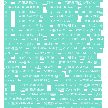
取
不用品回収 口コミ 評判
不用品回収 大手紹介
不用品回収 優良業者
不用品回収 技術
引越し 東
京
引越し 神奈川
引っ越し 東京
引っ越し 神奈
川
不用品回収 引越し
格安 引越し
安い 引越
し
引越し業者
リサイクル 引越し
単身 引越
し
ファミリー 引越し
長距離 引越し
引越し 東
京 安い
東京 引っ越し 不用品回収
神奈川 引越し 丁
寧
格安 引越し 神奈川
東京 単身 引越し
神奈
川 ファミリー 引っ越し
引越し 不用品回収 同時
引越
し リサイクル 買取
引越し エアコン 取り付け
引越し
洗濯機 設置
家具 解体 運搬 組み立て 引越し 梱包資材 サー
ビス
引越し シーズン 料金
引越し 値上がり しな
い
リピーター率 高い 引越し
引越し 丁寧 安心
引越し 荷物 少ない
引越し 業者 選び方
引っ越し
代金 節約
引っ越し 処分品
冷蔵庫 処分 怖い
冷蔵庫 放置 悪臭
冷蔵庫 虫
開けられない 冷蔵庫
処分
冷蔵庫 中身 そのまま 処分
冷蔵庫 運び出し で
きない
古い 冷蔵庫 処分
一人暮らし 冷蔵庫 処
分
大型 冷蔵庫 処分
冷蔵庫 処分 不安冷蔵庫 専門 回
収
冷蔵庫 回収 業者
冷蔵庫 処分 代行
冷蔵庫
運び出し
不用品回収 冷蔵庫
冷蔵庫 撤去
遺品
整理 冷蔵庫冷蔵庫 処分 費用
冷蔵庫 処分 見積もり
冷蔵庫 処分 即日
冷蔵庫 処分 相談
冷蔵庫 処分 格