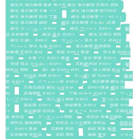
横浜市 遺品整理 業者 選び方 横浜 遺品整理 不用品 買取
横浜 遺品整理 大量 ゴミ
横浜 遺品整理 即日対応
横浜 遺品整理 親切 丁寧
横浜 遺品整理 どこがいい
横浜 遺品整理 相続
横浜 遺品整理 立ち合い不要
横浜 マンション 片付け
横浜 アパート 片付け
横
浜 生前整理
横浜 退去 片付け
横浜 不用品 買取
横浜 引越し 片付け
マンション 退去 丸ごと 片付け
アパート 退去 全体 片付け
遺品整理 高価買取
生
前整理 不用品 処分
実家 片付け 業者
空き家 片付け
買取
大量ゴミ 片付け 業者
遠方 実家 片付け
賃貸 退去 立ち会い 片付け
不動産売却 片付け
家
財処分 買取
探し物 片付け 代行
個人情報 処分 安
全
自治体 提携 片付け
引っ越し前 片付け
解体
前 片付け
リフォーム前 片付け
遺品整理 横浜 比
較
不用品回収 横浜 おすすめ
片付け業者 横浜 評
判
高価買取 片付け
丁寧 仕分け 片付け
ワンス
トップ 片付け
安心 個人情報 片付け
見つかる 片付
け
再利用 片付け
実績豊富 片付け
実家 片付
け
遺品整理 世田谷
家 丸ごと 片付け
不用品買
取 世田谷
アンティーク買取
世田谷 骨董品買取
世田谷 着物買取
世田谷 カメラ買取 世田谷
世田谷
区 片付け 業者
不動産 売却
相続 実家 整理
生前整理 世田谷
高額 買取
無料 査定
リサイ