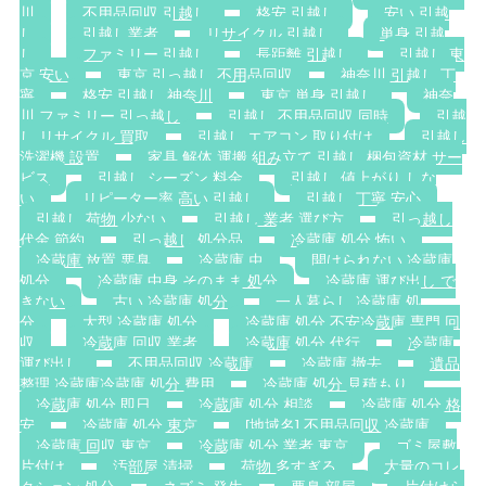
川
不用品回収 引越し
格安 引越し
安い 引越
し
引越し業者
リサイクル 引越し
単身 引越
し
ファミリー 引越し
長距離 引越し
引越し 東
京 安い
東京 引っ越し 不用品回収
神奈川 引越し 丁
寧
格安 引越し 神奈川
東京 単身 引越し
神奈
川 ファミリー 引っ越し
引越し 不用品回収 同時
引越
し リサイクル 買取
引越し エアコン 取り付け
引越し
洗濯機 設置
家具 解体 運搬 組み立て 引越し 梱包資材 サー
ビス
引越し シーズン 料金
引越し 値上がり しな
い
リピーター率 高い 引越し
引越し 丁寧 安心
引越し 荷物 少ない
引越し 業者 選び方
引っ越し
代金 節約
引っ越し 処分品
冷蔵庫 処分 怖い
冷蔵庫 放置 悪臭
冷蔵庫 虫
開けられない 冷蔵庫
処分
冷蔵庫 中身 そのまま 処分
冷蔵庫 運び出し で
きない
古い 冷蔵庫 処分
一人暮らし 冷蔵庫 処
分
大型 冷蔵庫 処分
冷蔵庫 処分 不安冷蔵庫 専門 回
収
冷蔵庫 回収 業者
冷蔵庫 処分 代行
冷蔵庫
運び出し
不用品回収 冷蔵庫
冷蔵庫 撤去
遺品
整理 冷蔵庫冷蔵庫 処分 費用
冷蔵庫 処分 見積もり
冷蔵庫 処分 即日
冷蔵庫 処分 相談
冷蔵庫 処分 格
安
冷蔵庫 処分 東京
[地域名] 不用品回収 冷蔵庫
冷蔵庫 回収 東京
冷蔵庫 処分 業者 東京
ゴミ屋敷
片付け
汚部屋 清掃
荷物 多すぎる
大量のコレ