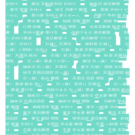
片付け
横浜 不動産売却 片付け
神奈川 遺品整理
東京 実家 片付け
埼玉 戸建て 整理
実家 片付け ど
こから
親の家 片付け 老人ホーム
戸建て 売却 前 片
付け
貴金属 買取
純銀 花瓶 買取
純銀 査
定
仏壇 供養
不用品 買取
住友不動産 販売 提
携
片付け業者 選び方
信頼できる 遺品整理
安
心 片付け業者
遺品整理 士
遺品整理 ブログ
引
っ越し 片付け
引越し 不用品
便利屋 引越し
引
っ越しと同時に片付け
引越し 業者 不用品回収
引っ
越し 不用品 処分
引越し前 不用品 処分
転居 不用品
買取
引っ越し業者より安い
横浜 引っ越し 片付
け
神奈川 引っ越し 不用品
東京 引越し 同時 片付
け
埼玉 不用品回収 引っ越し
引っ越し 不用品回収 料
金
引っ越し 処分 費用
不用品 回収 買取
引っ
越し 業者 料金 安い
引っ越し 荷造り 不用品
引っ越
し 業者 選び方
信頼できる 引っ越し業者
不用品 処分
代行
神奈川 一軒家 片付け
神奈川 空き家 整理
神奈川 不用品回収
神奈川 家財 買取
川崎市 空き
家 整理
相模原市 実家 片付け
東京 一軒家 片付
け
東京 遺品整理
東京 空き家 整理
東京 不用
品回収
東京 家財 買取
世田谷区 遺品整理
杉並
区 実家 片付け
大田区 空き家 整理
千葉 一軒家 片付
け
千葉 遺品整理
千葉 空き家 整理
千葉 不用