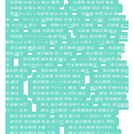
冷蔵庫 中身入り 処分 費用
冷蔵庫 異臭 回収 業者
冷蔵庫 虫湧き 処分 方法
古い 冷蔵庫 回収 中身入り
電源入らない 冷蔵庫 処分 中身
冷蔵庫 放置 処分 業
者
アパート 冷蔵庫 回収 中身入り
引越し 冷蔵庫 中
身 そのまま 処分
扉開けずに回収 冷蔵庫
冷蔵庫 丸ご
と 処分
特殊 冷蔵庫 回収
冷蔵庫 清掃不要 処分
冷蔵庫 プライバシー配慮 回収
横浜 遺品整理
遺品
整理 べんり屋まごころ 横浜
べんり屋まごころ 横浜
遺品整理 費用 横浜
遺品整理 相場 横浜
遺品整理
買取 横浜
遺品整理 安い 横浜
遺品整理 口コミ 横
浜
遺品整理 優良業者 横浜
ゴミ屋敷 遺品整理 横
浜
家の片付け 横浜
空き家整理 横浜
遺品整理
再利用 横浜
遺品整理 リサイクル 横浜
遺品整理 海外
輸出 横浜
遺品整理 高価買取 横浜
遺品整理 創業15
年 横浜
遺品整理 テレビ出演 横浜
遺品整理 マンショ
ン 横浜
遺品整理 アパート 横浜
遺品整理 店舗付き住
宅 横浜
遺品整理 資源ごみ 回収 横浜
横浜 遺品整理
費用 安い
横浜 遺品整理 買取 高い
横浜 遺品整理 ゴ
ミ屋敷 対応
横浜 遺品整理 信頼できる
横浜 遺品整理
口コミ 評判
横浜 遺品整理 一般廃棄物収集運搬許可
横浜 生前整理 買取
横浜 家の丸ごと片付け 買取
横浜市 遺品整理 業者 選び方 横浜 遺品整理 不用品 買取
横浜 遺品整理 大量 ゴミ
横浜 遺品整理 即日対応
横浜 遺品整理 親切 丁寧
横浜 遺品整理 どこがいい