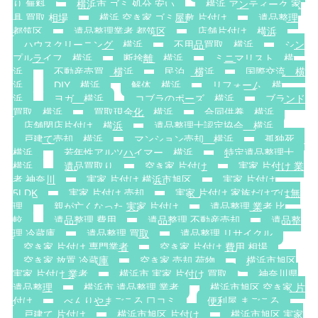
り 無料
横浜市 ゴミ 処分 安い
横浜 アンティーク 家
具 買取 相場
横浜 空き家 ゴミ屋敷 片付け
遺品整理
都筑区
遺品整理業者 都筑区
店舗片付け 横浜
ハウスクリーニング 横浜
不用品買取 横浜
シン
プルライフ 横浜
断捨離 横浜
ミニマリスト 横
浜
不動産売買 横浜
民泊 横浜
国際交流 横
浜
DIY 横浜
解体 横浜
リフォーム 横
浜
ヨガ 横浜
コブラのポーズ 横浜
ブランド
買取 横浜
買取現金化 横浜
合同供養 横浜
店舗閉店片付け 横浜
遺品整理士認定協会 横浜
戸建て売却 横浜
マンション売却 横浜
孤独死
横浜
若年性アルツハイマー 横浜
特定遺品整理士
横浜
遺品買取り
空き家 片付け
実家 片付け 業
者 神奈川
実家 片付け 横浜市旭区
実家 片付け
5LDK
実家 片付け 売却
実家 片付け 家族だけでは無
理
親が亡くなった 実家 片付け
遺品整理 業者 比
較
遺品整理 費用
遺品整理 不動産売却
遺品整
理 冷蔵庫
遺品整理 買取
遺品整理 リサイクル
空き家 片付け 専門業者
空き家 片付け 費用 相場
空き家 放置 冷蔵庫
空き家 売却 荷物
横浜市旭区
実家 片付け 業者
横浜市 実家 片付け 買取
神奈川県
遺品整理
横浜市 遺品整理 業者
横浜市旭区 空き家 片
付け
べんりやまごころ 口コミ
便利屋 まごころ
戸建て 片付け
横浜市旭区 片付け
横浜市旭区 実家