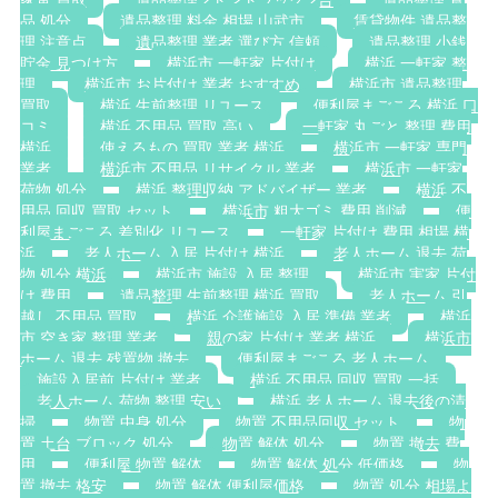
家電 買取
遺品整理 2トントラック 2台
遺品整理 食
品 処分
遺品整理 料金 相場 山武市
賃貸物件 遺品整
理 注意点
遺品整理 業者 選び方 信頼
遺品整理 小銭
貯金 見つけ方
横浜市 一軒家 片付け
横浜 一軒家 整
理
横浜市 お片付け 業者 おすすめ
横浜市 遺品整理
買取
横浜 生前整理 リユース
便利屋まごころ 横浜 口
コミ
横浜 不用品 買取 高い
一軒家 丸ごと 整理 費用
横浜
使えるもの 買取 業者 横浜
横浜市 一軒家 専門
業者
横浜市 不用品 リサイクル 業者
横浜市 一軒家
荷物 処分
横浜 整理収納 アドバイザー 業者
横浜 不
用品 回収 買取 セット
横浜市 粗大ゴミ 費用 削減
便
利屋まごころ 差別化 リユース
一軒家 片付け 費用 相場 横
浜
老人ホーム 入居 片付け 横浜
老人ホーム 退去 荷
物 処分 横浜
横浜市 施設 入居 整理
横浜市 実家 片付
け 費用
遺品整理 生前整理 横浜 買取
老人ホーム 引
越し 不用品 買取
横浜 介護施設 入居 準備 業者
横浜
市 空き家 整理 業者
親の家 片付け 業者 横浜
横浜市
ホーム 退去 残置物 撤去
便利屋まごころ 老人ホーム
施設入居前 片付け 業者
横浜 不用品 回収 買取 一括
老人ホーム 荷物 整理 安い
横浜 老人ホーム 退去後の清
掃
物置 中身 処分
物置 不用品回収 セット
物
置 土台 ブロック 処分
物置 解体 処分
物置 撤去 費
用
便利屋 物置 解体
物置 解体 処分 低価格
物
置 撤去 格安
物置 解体 便利屋価格
物置 処分 相場よ