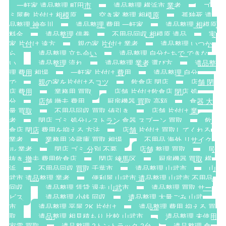
一軒家 遺品整理 町田市
遺品整理 横浜市 業者
ゴ
ミ屋敷 片付け 相模原
空き家 整理 相模原
孤独死 遺
品整理 神奈川
遺品整理 費用 一軒家
遺品整理 相模原
料金
遺品整理 供養
不用品回収 相模原 遺品
実
家 片付け 遠方
親の家 片付け 業者
遺品整理 いつか
ら
遺品整理 立ち会い
遺品整理 自分たちで できな
い
遺品整理 流れ
遺品整理 業者 選び方
遺品整
理 費用 相場
一軒家 片付け 費用
遺品整理 自分
で
親の家を片付けるコツ
飲食店 閉店
店舗 閉
店 費用
業務用 買取
店舗 片付け飲食店 閉店 処
分
店舗 撤去 費用
厨房機器 買取 高額
食器 大
量 買取
不用品回収 買取 値引き
店舗 片付け 業
者
閉店 ゴミ 処分レストラン 食器 スプーン 買取
飲
食店 閉店 費用を抑える 方法
店舗 片付け 買取してくれる
業者
業務用 冷蔵庫 買取 相場
不用品 海外 リサイク
ル 業者
閉店 ゴミ 分別 不要
店舗 整理 買取
居
抜き 撤去 費用飲食店
閉店 練馬区
厨房機器 買取 横
浜
不用品回収 買取 千葉市
遺品整理 山武市
山
武市 遺品整理 業者
便利屋 山武市 遺品整理 山武市 不用品
回収
遺品整理 賃貸 退去 山武市
遺品整理 買取 サー
ビス
遺品整理 小銭 回収
遺品整理 大量ごみ 山武
市
遺品整理 平屋 2K 片付け
遺品整理 費用 抑える 買
取
遺品整理 相見積もり 比較 山武市
遺品整理 未使用