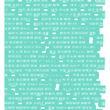
品回収
千葉 家財 買取
千葉市 遺品整理
船橋市
実家 片付け
柏市 空き家 整理
埼玉 一軒家 片付
け
埼玉 遺品整理
埼玉 空き家 整理
埼玉 不用
品回収
埼玉 家財 買取
さいたま市 遺品整理
川
口市 実家 片付け
所沢市 空き家 整理
神奈川 一軒家
片付け 費用
横浜市 遺品整理 業者 選び方
川崎市 空
き家 整理 何から
神奈川 実家 片付け 親が亡くなった
神奈川 遺品整理 仏壇 供養
横浜市 不用品回収 買取
川崎市 生前整理 相談
神奈川 家財 処分 安く
神奈
川 遺品整理 どこまで
東京 遺品整理 費用 相場
世田
谷区 一軒家 片付け 流れ
大田区 実家 片付け 引っ越し
東京 仏壇 処分 供養
東京 遺品整理 アルバム 整理
世田谷区 ゴミ屋敷 片付け
東京 空き家 整理 売却前
東京 遺品整理 買取 どこがいい
千葉 一軒家 片付け 料金.
千葉市 遺品整理 業者. 船橋市 空き家 整理 自分で. 千葉 実家 片付
け 親が健在. 千葉 不用品回収 買取. 千葉 遺品整理 貴重品 探
索
千葉市 遺品整理 マンション
千葉 終活 整理
埼玉 遺品整理 費用
さいたま市 空き家 整理 業者
川口市 実家 片付け サービス
埼玉 一軒家 片付け 解体
前
埼玉 不用品回収 即日
さいたま市 遺品整理 親が施
設へ
埼玉 遺品整理 骨董品 買取
埼玉 家財 整理
遺品整理 相模原
遺品整理 神奈川
一軒家 片付け
相模原
実家 片付け 相模原
家財整理 相模原
遺
品整理 相模原市 緑区
実家 片付け 神奈川県 厚木市