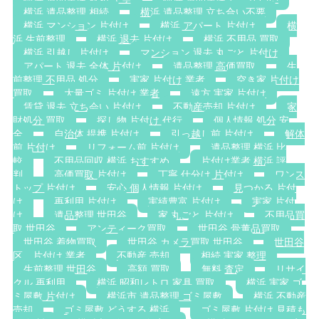
横浜 遺品整理 相続
横浜 遺品整理 立ち合い不要
横浜 マンション 片付け
横浜 アパート 片付け
横
浜 生前整理
横浜 退去 片付け
横浜 不用品 買取
横浜 引越し 片付け
マンション 退去 丸ごと 片付け
アパート 退去 全体 片付け
遺品整理 高価買取
生
前整理 不用品 処分
実家 片付け 業者
空き家 片付け
買取
大量ゴミ 片付け 業者
遠方 実家 片付け
賃貸 退去 立ち会い 片付け
不動産売却 片付け
家
財処分 買取
探し物 片付け 代行
個人情報 処分 安
全
自治体 提携 片付け
引っ越し前 片付け
解体
前 片付け
リフォーム前 片付け
遺品整理 横浜 比
較
不用品回収 横浜 おすすめ
片付け業者 横浜 評
判
高価買取 片付け
丁寧 仕分け 片付け
ワンス
トップ 片付け
安心 個人情報 片付け
見つかる 片付
け
再利用 片付け
実績豊富 片付け
実家 片付
け
遺品整理 世田谷
家 丸ごと 片付け
不用品買
取 世田谷
アンティーク買取
世田谷 骨董品買取
世田谷 着物買取
世田谷 カメラ買取 世田谷
世田谷
区 片付け 業者
不動産 売却
相続 実家 整理
生前整理 世田谷
高額 買取
無料 査定
リサイ
クル 再利用
横浜 昭和レトロ 家具 買取
横浜 実家 ゴ
ミ屋敷 片付け
横浜市 遺品整理 ゴミ屋敷
横浜 不動産
売却
ゴミ屋敷 どうする 横浜
ゴミ屋敷 片付け 見積も