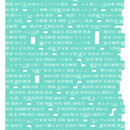
蔵庫 捨て方 中身が入っている場合
一人暮らし 冷蔵庫 腐敗
虫 業者
ゴミ屋敷 冷蔵庫 中身 処分 べんり屋
冷蔵庫
扉 開けたくない 処分 依頼
帰宅したら 冷蔵庫 虫がわいて
いた 対処
冷蔵庫 異臭 掃除 できない 業者
藤沢市 遺
品整理
藤沢市 不用品回収
藤沢市 片付け代行
藤沢市 べんり屋
神奈川 遺品整理 業者
藤沢市 遺
品整理 買取
遺品整理 海外輸出 リユース
実家 片付け
費用 抑える
藤沢市 不用品買取 べんり屋
遺品整理 費
用 安くする方法
実家 空き家 片付け 藤沢市
入院中
実家 片付け 頼める業者
親が入院 退去 手続き 片付け
賃貸アパート 退去 荷物丸ごと処分
平屋 実家 片付け
エアコン取り外し 照明撤去 遺品整理
藤沢市 遺品整理 評
判 良い
大家に返す 片付け 清掃 セット
即日対応 遺
品整理 藤沢市
神奈川県 不用品回収 神奈川県 遺品整理 横
浜市 家財整理
川崎市 生前整理
相模原市 不用品買
取
神奈川県 ゴミ屋敷 片付け
藤沢市 空き家整理
横須賀市 遺品整理 業者
家 売却 不用品処分 神奈川
引越し 不用品回収 同時 神奈川
一軒家 丸ごと片付け 費
用 神奈川
店舗 閉鎖 什器 買取 神奈川
老人ホーム 入
居前 荷物整理 神奈川
不用品買取 出張査定 神奈川
古
い家具 買取 輸出 神奈川
海外寄付 不用品 神奈川
リ
サイクルショップ 家具 家電 買取 神奈川
なんでも回収 業
者 神奈川
他社で断られた 不用品 買取
遺品整理 優良