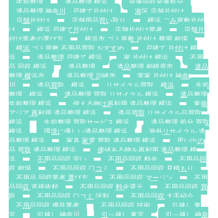
生前整理
遺品整理 横浜
金庫回収金庫処分
遺品整理 神奈川，戸建て片付け
港区 店舗片付け
店舗片付け
店舗用品買い取り
横浜 ごみ屋敷片付
け
横浜 戸建て片付け
店舗片付け業者
店舗片
付け業者の選び方
横浜市 ゴミ屋敷 片付け 費用 相場
横浜 ゴミ屋敷 不用品買取 おすすめ
戸建て 片付け 横
浜
遺品整理 戸建て 横浜
家 片付け 横浜
不用
品 回収 横浜
遺品整理
遺品整理 相模原市
遺品
整理 横浜市
遺品整理 川崎市
実家 片付け 神奈
川
遺品買取 横浜
リサイクル買取 横浜
生前
整理 横浜
遺品整理 買取 リサイクル 横浜
遺品整理
生前整理 横浜
使える物は再利用 遺品整理 横浜
東南
アジア 再利用 遺品整理 横浜
遺品買取 リサイクル品買取
横浜
生前整理 買取サービス 横浜
遺品整理 処分 買取
横浜
環境に優しい遺品整理 横浜
海外リサイクル 遺
品整理 横浜
家具 家電 買取 遺品整理 横浜
思い出の
品 買取 遺品整理 横浜
価値ある物を再利用 遺品整理 横
浜
不用品回収 安い
不用品回収 料金
不用品回
収 相場
不用品回収 口コミ
不用品回収 見積もり
不用品 回収業者 選び方
不用品回収 マージン
不用
品回収 直接依頼
不用品回収 料金還元
不用品回収 買
取
不用品回収 口コミ 評判
不用品回収 大手紹介
不用品回収 優良業者
不用品回収 技術
引越し 東
京
引越し 神奈川
引っ越し 東京
引っ越し 神奈