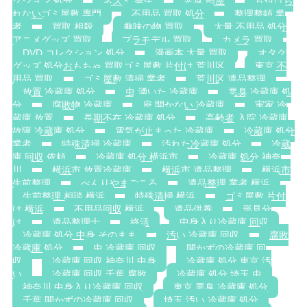
クション 処分
ネズミ 発生
悪臭 部屋
片付けら
れないゴミ屋敷 専門
不用品 買取 処分
整理整頓 業
者
買取 相殺
趣味の物 買取
大量 不用品 処分
アニメグッズ 買取
プラモデル 買取
カメラ 買取
DVD コレクション 処分
漫画本 大量 買取
オタク
グッズ 処分おもちゃ 買取ゴミ屋敷 片付け 荒川区
東京 不
用品 買取
ゴミ屋敷 清掃 業者
荒川区 遺品整理
放置 冷蔵庫 処分
虫 湧いた 冷蔵庫
悪臭 冷蔵庫 処
分
腐敗物 冷蔵庫
扉 開かない 冷蔵庫
実家 冷
蔵庫 放置
長期不在 冷蔵庫 処分
高齢者 入院 冷蔵庫
故障 冷蔵庫 処分
電気が止まった 冷蔵庫
冷蔵庫 処分
業者
特殊清掃 冷蔵庫
汚れた冷蔵庫 処分
冷蔵
庫 回収 依頼
冷蔵庫 処分 横浜市
冷蔵庫 処分 神奈
川
横浜市 放置冷蔵庫
横浜市 遺品整理
横浜市
生前整理
べんりやまごころ
遺品整理 業者 横浜
生前整理 相談 横浜
特殊清掃 横浜
ゴミ屋敷 片付
け 横浜
不用品回収 横浜
遺品供養
形見分
け
遺品整理士
終活
中身入り冷蔵庫 回収
冷蔵庫 処分 中身 そのまま
汚い 冷蔵庫 回収
腐敗
冷蔵庫 処分
虫 冷蔵庫 回収
開かずの冷蔵庫 回
収
冷蔵庫 回収 神奈川 中身
冷蔵庫 処分 東京 汚
い
冷蔵庫 回収 千葉 腐敗
冷蔵庫 処分 埼玉 虫
神奈川 中身入り冷蔵庫 回収
東京 悪臭 冷蔵庫 処分
千葉 開かずの冷蔵庫 回収
埼玉 汚い 冷蔵庫 処分