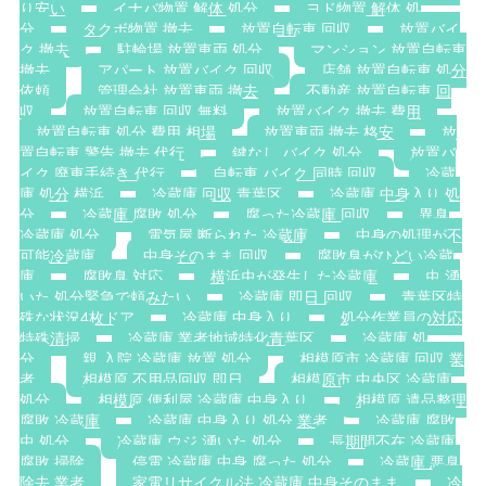
り安い
イナバ物置 解体 処分
ヨド物置 解体 処
分
タクボ物置 撤去
放置自転車 回収
放置バイ
ク 撤去
駐輪場 放置車両 処分
マンション 放置自転車
撤去
アパート 放置バイク 回収
店舗 放置自転車 処分
依頼
管理会社 放置車両 撤去
不動産 放置自転車 回
収
放置自転車 回収 無料
放置バイク 撤去 費用
放置自転車 処分 費用 相場
放置車両 撤去 格安
放
置自転車 警告 撤去 代行
鍵なし バイク 処分
放置バ
イク 廃車手続き 代行
自転車 バイク 同時 回収
冷蔵
庫 処分 横浜
冷蔵庫 回収 青葉区
冷蔵庫 中身入り 処
分
冷蔵庫 腐敗 処分
腐った冷蔵庫 回収
異臭
冷蔵庫 処分
電気屋 断られた 冷蔵庫
中身の処理が不
可能冷蔵庫
中身そのまま 回収
腐敗臭がひどい冷蔵
庫
腐敗臭 対応
横浜虫が発生した冷蔵庫
虫 湧
いた 処分緊急で頼みたい
冷蔵庫 即日 回収
青葉区特
殊な状況4枚ドア
冷蔵庫 中身入り
処分作業員の対応
特殊清掃
冷蔵庫 業者地域特化青葉区
冷蔵庫 処
分
親 入院 冷蔵庫 放置 処分
相模原市 冷蔵庫 回収 業
者
相模原 不用品回収 即日
相模原市 中央区 冷蔵庫
処分
相模原 便利屋 冷蔵庫 中身入り
相模原 遺品整理
腐敗 冷蔵庫
冷蔵庫 中身入り 処分 業者
冷蔵庫 腐敗
虫 処分
冷蔵庫 ウジ 湧いた 処分
長期間不在 冷蔵庫
腐敗 掃除
停電 冷蔵庫 中身 腐った 処分
冷蔵庫 悪臭
除去 業者
家電リサイクル法 冷蔵庫 中身そのまま
冷