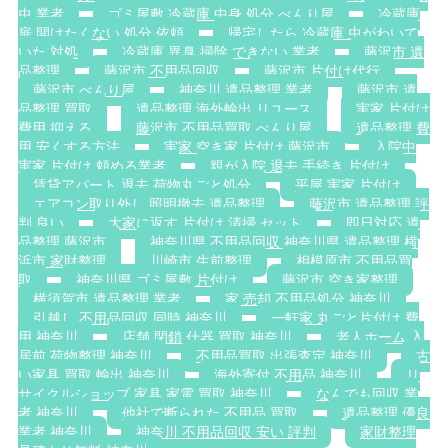
虫 業者
ゴミ屋敷 冷蔵庫 中身 処分 べんり屋
冷蔵庫
扉 開けたくない 処分 依頼
帰宅したら 冷蔵庫 虫がわいて
いた 対処
冷蔵庫 異臭 掃除 できない 業者
藤沢市 遺
品整理
藤沢市 不用品回収
藤沢市 片付け代行
藤沢市 べんり屋
神奈川 遺品整理 業者
藤沢市 遺
品整理 買取
遺品整理 海外輸出 リユース
実家 片付け
費用 抑える
藤沢市 不用品買取 べんり屋
遺品整理 費
用 安くする方法
実家 空き家 片付け 藤沢市
入院中
実家 片付け 頼める業者
親が入院 退去 手続き 片付け
賃貸アパート 退去 荷物丸ごと処分
平屋 実家 片付け
エアコン取り外し 照明撤去 遺品整理
藤沢市 遺品整理 評
判 良い
大家に返す 片付け 清掃 セット
即日対応 遺
品整理 藤沢市
神奈川県 不用品回収 神奈川県 遺品整理 横
浜市 家財整理
川崎市 生前整理
相模原市 不用品買
取
神奈川県 ゴミ屋敷 片付け
藤沢市 空き家整理
横須賀市 遺品整理 業者
家 売却 不用品処分 神奈川
引越し 不用品回収 同時 神奈川
一軒家 丸ごと片付け 費
用 神奈川
店舗 閉鎖 什器 買取 神奈川
老人ホーム 入
居前 荷物整理 神奈川
不用品買取 出張査定 神奈川
古
い家具 買取 輸出 神奈川
海外寄付 不用品 神奈川
リ
サイクルショップ 家具 家電 買取 神奈川
なんでも回収 業
者 神奈川
他社で断られた 不用品 買取
遺品整理 優良
業者 神奈川
神奈川 不用品回収 安い 評判
家財整理