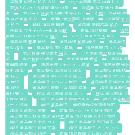
冷蔵庫 虫湧き 処分 方法
古い 冷蔵庫 回収 中身入り
電源入らない 冷蔵庫 処分 中身
冷蔵庫 放置 処分 業
者
アパート 冷蔵庫 回収 中身入り
引越し 冷蔵庫 中
身 そのまま 処分
扉開けずに回収 冷蔵庫
冷蔵庫 丸ご
と 処分
特殊 冷蔵庫 回収
冷蔵庫 清掃不要 処分
冷蔵庫 プライバシー配慮 回収
横浜 遺品整理
遺品
整理 べんり屋まごころ 横浜
べんり屋まごころ 横浜
遺品整理 費用 横浜
遺品整理 相場 横浜
遺品整理
買取 横浜
遺品整理 安い 横浜
遺品整理 口コミ 横
浜
遺品整理 優良業者 横浜
ゴミ屋敷 遺品整理 横
浜
家の片付け 横浜
空き家整理 横浜
遺品整理
再利用 横浜
遺品整理 リサイクル 横浜
遺品整理 海外
輸出 横浜
遺品整理 高価買取 横浜
遺品整理 創業15
年 横浜
遺品整理 テレビ出演 横浜
遺品整理 マンショ
ン 横浜
遺品整理 アパート 横浜
遺品整理 店舗付き住
宅 横浜
遺品整理 資源ごみ 回収 横浜
横浜 遺品整理
費用 安い
横浜 遺品整理 買取 高い
横浜 遺品整理 ゴ
ミ屋敷 対応
横浜 遺品整理 信頼できる
横浜 遺品整理
口コミ 評判
横浜 遺品整理 一般廃棄物収集運搬許可
横浜 生前整理 買取
横浜 家の丸ごと片付け 買取
横浜市 遺品整理 業者 選び方 横浜 遺品整理 不用品 買取
横浜 遺品整理 大量 ゴミ
横浜 遺品整理 即日対応
横浜 遺品整理 親切 丁寧
横浜 遺品整理 どこがいい
横浜 遺品整理 相続
横浜 遺品整理 立ち合い不要