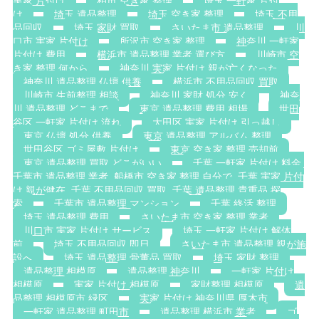
実家 片付け
柏市 空き家 整理
埼玉 一軒家 片付
け
埼玉 遺品整理
埼玉 空き家 整理
埼玉 不用
品回収
埼玉 家財 買取
さいたま市 遺品整理
川
口市 実家 片付け
所沢市 空き家 整理
神奈川 一軒家
片付け 費用
横浜市 遺品整理 業者 選び方
川崎市 空
き家 整理 何から
神奈川 実家 片付け 親が亡くなった
神奈川 遺品整理 仏壇 供養
横浜市 不用品回収 買取
川崎市 生前整理 相談
神奈川 家財 処分 安く
神奈
川 遺品整理 どこまで
東京 遺品整理 費用 相場
世田
谷区 一軒家 片付け 流れ
大田区 実家 片付け 引っ越し
東京 仏壇 処分 供養
東京 遺品整理 アルバム 整理
世田谷区 ゴミ屋敷 片付け
東京 空き家 整理 売却前
東京 遺品整理 買取 どこがいい
千葉 一軒家 片付け 料金.
千葉市 遺品整理 業者. 船橋市 空き家 整理 自分で. 千葉 実家 片付
け 親が健在. 千葉 不用品回収 買取. 千葉 遺品整理 貴重品 探
索
千葉市 遺品整理 マンション
千葉 終活 整理
埼玉 遺品整理 費用
さいたま市 空き家 整理 業者
川口市 実家 片付け サービス
埼玉 一軒家 片付け 解体
前
埼玉 不用品回収 即日
さいたま市 遺品整理 親が施
設へ
埼玉 遺品整理 骨董品 買取
埼玉 家財 整理
遺品整理 相模原
遺品整理 神奈川
一軒家 片付け
相模原
実家 片付け 相模原
家財整理 相模原
遺
品整理 相模原市 緑区
実家 片付け 神奈川県 厚木市
一軒家 遺品整理 町田市
遺品整理 横浜市 業者
ゴ