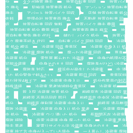
分
タクボ物置 撤去
放置自転車 回収
放置バイ
ク 撤去
駐輪場 放置車両 処分
マンション 放置自転車
撤去
アパート 放置バイク 回収
店舗 放置自転車 処分
依頼
管理会社 放置車両 撤去
不動産 放置自転車 回
収
放置自転車 回収 無料
放置バイク 撤去 費用
放置自転車 処分 費用 相場
放置車両 撤去 格安
放
置自転車 警告 撤去 代行
鍵なし バイク 処分
放置バ
イク 廃車手続き 代行
自転車 バイク 同時 回収
冷蔵
庫 処分 横浜
冷蔵庫 回収 青葉区
冷蔵庫 中身入り 処
分
冷蔵庫 腐敗 処分
腐った冷蔵庫 回収
異臭
冷蔵庫 処分
電気屋 断られた 冷蔵庫
中身の処理が不
可能冷蔵庫
中身そのまま 回収
腐敗臭がひどい冷蔵
庫
腐敗臭 対応
横浜虫が発生した冷蔵庫
虫 湧
いた 処分緊急で頼みたい
冷蔵庫 即日 回収
青葉区特
殊な状況4枚ドア
冷蔵庫 中身入り
処分作業員の対応
特殊清掃
冷蔵庫 業者地域特化青葉区
冷蔵庫 処
分
親 入院 冷蔵庫 放置 処分
相模原市 冷蔵庫 回収 業
者
相模原 不用品回収 即日
相模原市 中央区 冷蔵庫
処分
相模原 便利屋 冷蔵庫 中身入り
相模原 遺品整理
腐敗 冷蔵庫
冷蔵庫 中身入り 処分 業者
冷蔵庫 腐敗
虫 処分
冷蔵庫 ウジ 湧いた 処分
長期間不在 冷蔵庫
腐敗 掃除
停電 冷蔵庫 中身 腐った 処分
冷蔵庫 悪臭
除去 業者
家電リサイクル法 冷蔵庫 中身そのまま
冷
蔵庫 捨て方 中身が入っている場合
一人暮らし 冷蔵庫 腐敗