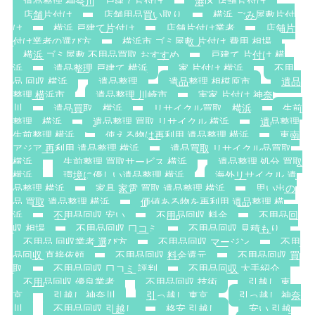
遺品整理 神奈川，戸建て片付け
港区 店舗片付け
店舗片付け
店舗用品買い取り
横浜 ごみ屋敷片付
け
横浜 戸建て片付け
店舗片付け業者
店舗片
付け業者の選び方
横浜市 ゴミ屋敷 片付け 費用 相場
横浜 ゴミ屋敷 不用品買取 おすすめ
戸建て 片付け 横
浜
遺品整理 戸建て 横浜
家 片付け 横浜
不用
品 回収 横浜
遺品整理
遺品整理 相模原市
遺品
整理 横浜市
遺品整理 川崎市
実家 片付け 神奈
川
遺品買取 横浜
リサイクル買取 横浜
生前
整理 横浜
遺品整理 買取 リサイクル 横浜
遺品整理
生前整理 横浜
使える物は再利用 遺品整理 横浜
東南
アジア 再利用 遺品整理 横浜
遺品買取 リサイクル品買取
横浜
生前整理 買取サービス 横浜
遺品整理 処分 買取
横浜
環境に優しい遺品整理 横浜
海外リサイクル 遺
品整理 横浜
家具 家電 買取 遺品整理 横浜
思い出の
品 買取 遺品整理 横浜
価値ある物を再利用 遺品整理 横
浜
不用品回収 安い
不用品回収 料金
不用品回
収 相場
不用品回収 口コミ
不用品回収 見積もり
不用品 回収業者 選び方
不用品回収 マージン
不用
品回収 直接依頼
不用品回収 料金還元
不用品回収 買
取
不用品回収 口コミ 評判
不用品回収 大手紹介
不用品回収 優良業者
不用品回収 技術
引越し 東
京
引越し 神奈川
引っ越し 東京
引っ越し 神奈
川
不用品回収 引越し
格安 引越し
安い 引越