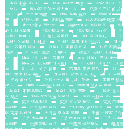
東京 実家 片付け
埼玉 戸建て 整理
実家 片付け ど
こから
親の家 片付け 老人ホーム
戸建て 売却 前 片
付け
貴金属 買取
純銀 花瓶 買取
純銀 査
定
仏壇 供養
不用品 買取
住友不動産 販売 提
携
片付け業者 選び方
信頼できる 遺品整理
安
心 片付け業者
遺品整理 士
遺品整理 ブログ
引
っ越し 片付け
引越し 不用品
便利屋 引越し
引
っ越しと同時に片付け
引越し 業者 不用品回収
引っ
越し 不用品 処分
引越し前 不用品 処分
転居 不用品
買取
引っ越し業者より安い
横浜 引っ越し 片付
け
神奈川 引っ越し 不用品
東京 引越し 同時 片付
け
埼玉 不用品回収 引っ越し
引っ越し 不用品回収 料
金
引っ越し 処分 費用
不用品 回収 買取
引っ
越し 業者 料金 安い
引っ越し 荷造り 不用品
引っ越
し 業者 選び方
信頼できる 引っ越し業者
不用品 処分
代行
神奈川 一軒家 片付け
神奈川 空き家 整理
神奈川 不用品回収
神奈川 家財 買取
川崎市 空き
家 整理
相模原市 実家 片付け
東京 一軒家 片付
け
東京 遺品整理
東京 空き家 整理
東京 不用
品回収
東京 家財 買取
世田谷区 遺品整理
杉並
区 実家 片付け
大田区 空き家 整理
千葉 一軒家 片付
け
千葉 遺品整理
千葉 空き家 整理
千葉 不用
品回収
千葉 家財 買取
千葉市 遺品整理
船橋市