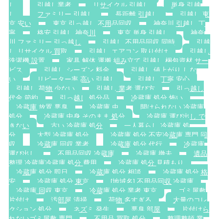
し
引越し業者
リサイクル 引越し
単身 引越
し
ファミリー 引越し
長距離 引越し
引越し 東
京 安い
東京 引っ越し 不用品回収
神奈川 引越し 丁
寧
格安 引越し 神奈川
東京 単身 引越し
神奈
川 ファミリー 引っ越し
引越し 不用品回収 同時
引越
し リサイクル 買取
引越し エアコン 取り付け
引越し
洗濯機 設置
家具 解体 運搬 組み立て 引越し 梱包資材 サー
ビス
引越し シーズン 料金
引越し 値上がり しな
い
リピーター率 高い 引越し
引越し 丁寧 安心
引越し 荷物 少ない
引越し 業者 選び方
引っ越し
代金 節約
引っ越し 処分品
冷蔵庫 処分 怖い
冷蔵庫 放置 悪臭
冷蔵庫 虫
開けられない 冷蔵庫
処分
冷蔵庫 中身 そのまま 処分
冷蔵庫 運び出し で
きない
古い 冷蔵庫 処分
一人暮らし 冷蔵庫 処
分
大型 冷蔵庫 処分
冷蔵庫 処分 不安冷蔵庫 専門 回
収
冷蔵庫 回収 業者
冷蔵庫 処分 代行
冷蔵庫
運び出し
不用品回収 冷蔵庫
冷蔵庫 撤去
遺品
整理 冷蔵庫冷蔵庫 処分 費用
冷蔵庫 処分 見積もり
冷蔵庫 処分 即日
冷蔵庫 処分 相談
冷蔵庫 処分 格
安
冷蔵庫 処分 東京
[地域名] 不用品回収 冷蔵庫
冷蔵庫 回収 東京
冷蔵庫 処分 業者 東京
ゴミ屋敷
片付け
汚部屋 清掃
荷物 多すぎる
大量のコレ
クション 処分
ネズミ 発生
悪臭 部屋
片付けら
れないゴミ屋敷 専門
不用品 買取 処分
整理整頓 業