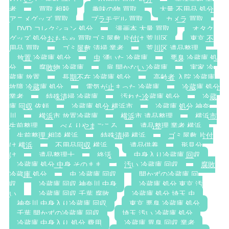
者
買取 相殺
趣味の物 買取
大量 不用品 処分
アニメグッズ 買取
プラモデル 買取
カメラ 買取
DVD コレクション 処分
漫画本 大量 買取
オタク
グッズ 処分おもちゃ 買取ゴミ屋敷 片付け 荒川区
東京 不
用品 買取
ゴミ屋敷 清掃 業者
荒川区 遺品整理
放置 冷蔵庫 処分
虫 湧いた 冷蔵庫
悪臭 冷蔵庫 処
分
腐敗物 冷蔵庫
扉 開かない 冷蔵庫
実家 冷
蔵庫 放置
長期不在 冷蔵庫 処分
高齢者 入院 冷蔵庫
故障 冷蔵庫 処分
電気が止まった 冷蔵庫
冷蔵庫 処分
業者
特殊清掃 冷蔵庫
汚れた冷蔵庫 処分
冷蔵
庫 回収 依頼
冷蔵庫 処分 横浜市
冷蔵庫 処分 神奈
川
横浜市 放置冷蔵庫
横浜市 遺品整理
横浜市
生前整理
べんりやまごころ
遺品整理 業者 横浜
生前整理 相談 横浜
特殊清掃 横浜
ゴミ屋敷 片付
け 横浜
不用品回収 横浜
遺品供養
形見分
け
遺品整理士
終活
中身入り冷蔵庫 回収
冷蔵庫 処分 中身 そのまま
汚い 冷蔵庫 回収
腐敗
冷蔵庫 処分
虫 冷蔵庫 回収
開かずの冷蔵庫 回
収
冷蔵庫 回収 神奈川 中身
冷蔵庫 処分 東京 汚
い
冷蔵庫 回収 千葉 腐敗
冷蔵庫 処分 埼玉 虫
神奈川 中身入り冷蔵庫 回収
東京 悪臭 冷蔵庫 処分
千葉 開かずの冷蔵庫 回収
埼玉 汚い 冷蔵庫 処分
冷蔵庫 中身入り 処分 費用
冷蔵庫 異臭 回収 業者