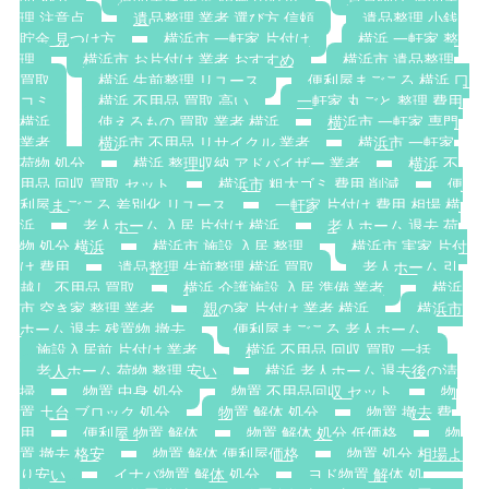
理 注意点
遺品整理 業者 選び方 信頼
遺品整理 小銭
貯金 見つけ方
横浜市 一軒家 片付け
横浜 一軒家 整
理
横浜市 お片付け 業者 おすすめ
横浜市 遺品整理
買取
横浜 生前整理 リユース
便利屋まごころ 横浜 口
コミ
横浜 不用品 買取 高い
一軒家 丸ごと 整理 費用
横浜
使えるもの 買取 業者 横浜
横浜市 一軒家 専門
業者
横浜市 不用品 リサイクル 業者
横浜市 一軒家
荷物 処分
横浜 整理収納 アドバイザー 業者
横浜 不
用品 回収 買取 セット
横浜市 粗大ゴミ 費用 削減
便
利屋まごころ 差別化 リユース
一軒家 片付け 費用 相場 横
浜
老人ホーム 入居 片付け 横浜
老人ホーム 退去 荷
物 処分 横浜
横浜市 施設 入居 整理
横浜市 実家 片付
け 費用
遺品整理 生前整理 横浜 買取
老人ホーム 引
越し 不用品 買取
横浜 介護施設 入居 準備 業者
横浜
市 空き家 整理 業者
親の家 片付け 業者 横浜
横浜市
ホーム 退去 残置物 撤去
便利屋まごころ 老人ホーム
施設入居前 片付け 業者
横浜 不用品 回収 買取 一括
老人ホーム 荷物 整理 安い
横浜 老人ホーム 退去後の清
掃
物置 中身 処分
物置 不用品回収 セット
物
置 土台 ブロック 処分
物置 解体 処分
物置 撤去 費
用
便利屋 物置 解体
物置 解体 処分 低価格
物
置 撤去 格安
物置 解体 便利屋価格
物置 処分 相場よ
り安い
イナバ物置 解体 処分
ヨド物置 解体 処