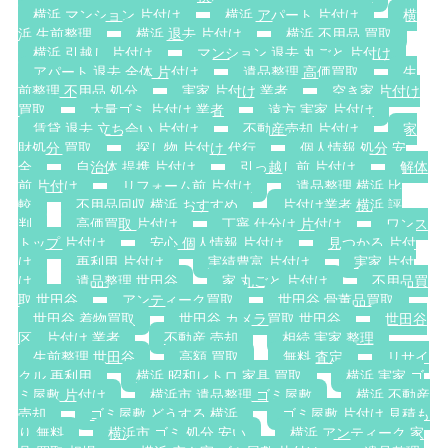
横浜 マンション 片付け
横浜 アパート 片付け
横
浜 生前整理
横浜 退去 片付け
横浜 不用品 買取
横浜 引越し 片付け
マンション 退去 丸ごと 片付け
アパート 退去 全体 片付け
遺品整理 高価買取
生
前整理 不用品 処分
実家 片付け 業者
空き家 片付け
買取
大量ゴミ 片付け 業者
遠方 実家 片付け
賃貸 退去 立ち会い 片付け
不動産売却 片付け
家
財処分 買取
探し物 片付け 代行
個人情報 処分 安
全
自治体 提携 片付け
引っ越し前 片付け
解体
前 片付け
リフォーム前 片付け
遺品整理 横浜 比
較
不用品回収 横浜 おすすめ
片付け業者 横浜 評
判
高価買取 片付け
丁寧 仕分け 片付け
ワンス
トップ 片付け
安心 個人情報 片付け
見つかる 片付
け
再利用 片付け
実績豊富 片付け
実家 片付
け
遺品整理 世田谷
家 丸ごと 片付け
不用品買
取 世田谷
アンティーク買取
世田谷 骨董品買取
世田谷 着物買取
世田谷 カメラ買取 世田谷
世田谷
区 片付け 業者
不動産 売却
相続 実家 整理
生前整理 世田谷
高額 買取
無料 査定
リサイ
クル 再利用
横浜 昭和レトロ 家具 買取
横浜 実家 ゴ
ミ屋敷 片付け
横浜市 遺品整理 ゴミ屋敷
横浜 不動産
売却
ゴミ屋敷 どうする 横浜
ゴミ屋敷 片付け 見積も
り 無料
横浜市 ゴミ 処分 安い
横浜 アンティーク 家