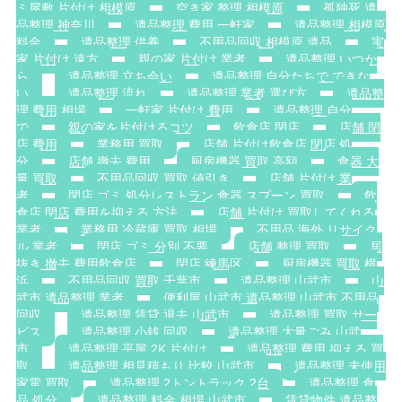
ミ屋敷 片付け 相模原
空き家 整理 相模原
孤独死 遺
品整理 神奈川
遺品整理 費用 一軒家
遺品整理 相模原
料金
遺品整理 供養
不用品回収 相模原 遺品
実
家 片付け 遠方
親の家 片付け 業者
遺品整理 いつか
ら
遺品整理 立ち会い
遺品整理 自分たちで できな
い
遺品整理 流れ
遺品整理 業者 選び方
遺品整
理 費用 相場
一軒家 片付け 費用
遺品整理 自分
で
親の家を片付けるコツ
飲食店 閉店
店舗 閉
店 費用
業務用 買取
店舗 片付け飲食店 閉店 処
分
店舗 撤去 費用
厨房機器 買取 高額
食器 大
量 買取
不用品回収 買取 値引き
店舗 片付け 業
者
閉店 ゴミ 処分レストラン 食器 スプーン 買取
飲
食店 閉店 費用を抑える 方法
店舗 片付け 買取してくれる
業者
業務用 冷蔵庫 買取 相場
不用品 海外 リサイク
ル 業者
閉店 ゴミ 分別 不要
店舗 整理 買取
居
抜き 撤去 費用飲食店
閉店 練馬区
厨房機器 買取 横
浜
不用品回収 買取 千葉市
遺品整理 山武市
山
武市 遺品整理 業者
便利屋 山武市 遺品整理 山武市 不用品
回収
遺品整理 賃貸 退去 山武市
遺品整理 買取 サー
ビス
遺品整理 小銭 回収
遺品整理 大量ごみ 山武
市
遺品整理 平屋 2K 片付け
遺品整理 費用 抑える 買
取
遺品整理 相見積もり 比較 山武市
遺品整理 未使用
家電 買取
遺品整理 2トントラック 2台
遺品整理 食
品 処分
遺品整理 料金 相場 山武市
賃貸物件 遺品整