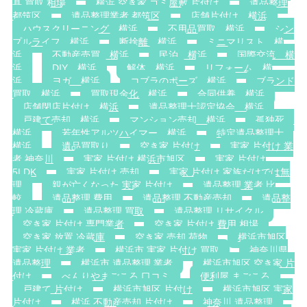
具 買取 相場
横浜 空き家 ゴミ屋敷 片付け
遺品整理
都筑区
遺品整理業者 都筑区
店舗片付け 横浜
ハウスクリーニング 横浜
不用品買取 横浜
シン
プルライフ 横浜
断捨離 横浜
ミニマリスト 横
浜
不動産売買 横浜
民泊 横浜
国際交流 横
浜
DIY 横浜
解体 横浜
リフォーム 横
浜
ヨガ 横浜
コブラのポーズ 横浜
ブランド
買取 横浜
買取現金化 横浜
合同供養 横浜
店舗閉店片付け 横浜
遺品整理士認定協会 横浜
戸建て売却 横浜
マンション売却 横浜
孤独死
横浜
若年性アルツハイマー 横浜
特定遺品整理士
横浜
遺品買取り
空き家 片付け
実家 片付け 業
者 神奈川
実家 片付け 横浜市旭区
実家 片付け
5LDK
実家 片付け 売却
実家 片付け 家族だけでは無
理
親が亡くなった 実家 片付け
遺品整理 業者 比
較
遺品整理 費用
遺品整理 不動産売却
遺品整
理 冷蔵庫
遺品整理 買取
遺品整理 リサイクル
空き家 片付け 専門業者
空き家 片付け 費用 相場
空き家 放置 冷蔵庫
空き家 売却 荷物
横浜市旭区
実家 片付け 業者
横浜市 実家 片付け 買取
神奈川県
遺品整理
横浜市 遺品整理 業者
横浜市旭区 空き家 片
付け
べんりやまごころ 口コミ
便利屋 まごころ
戸建て 片付け
横浜市旭区 片付け
横浜市旭区 実家
片付け
横浜 不動産売却 片付け
神奈川 遺品整理