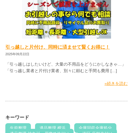
引っ越しと片付け、同時に済ませて賢くお得に！
2025年09月22日
「引っ越しはしたいけど、大量の不用品をどうにかしなきゃ…」
「引っ越し業者と片付け業者、別々に頼むと手間も費用 […]
»続きを読む
キーワード
生前整理
遺品整理 横浜
金庫回収金庫処分