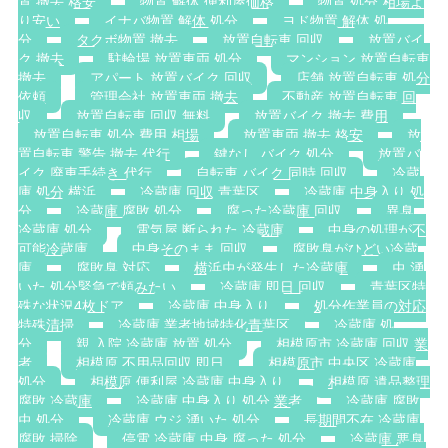
置 撤去 格安
物置 解体 便利屋価格
物置 処分 相場よ
り安い
イナバ物置 解体 処分
ヨド物置 解体 処
分
タクボ物置 撤去
放置自転車 回収
放置バイ
ク 撤去
駐輪場 放置車両 処分
マンション 放置自転車
撤去
アパート 放置バイク 回収
店舗 放置自転車 処分
依頼
管理会社 放置車両 撤去
不動産 放置自転車 回
収
放置自転車 回収 無料
放置バイク 撤去 費用
放置自転車 処分 費用 相場
放置車両 撤去 格安
放
置自転車 警告 撤去 代行
鍵なし バイク 処分
放置バ
イク 廃車手続き 代行
自転車 バイク 同時 回収
冷蔵
庫 処分 横浜
冷蔵庫 回収 青葉区
冷蔵庫 中身入り 処
分
冷蔵庫 腐敗 処分
腐った冷蔵庫 回収
異臭
冷蔵庫 処分
電気屋 断られた 冷蔵庫
中身の処理が不
可能冷蔵庫
中身そのまま 回収
腐敗臭がひどい冷蔵
庫
腐敗臭 対応
横浜虫が発生した冷蔵庫
虫 湧
いた 処分緊急で頼みたい
冷蔵庫 即日 回収
青葉区特
殊な状況4枚ドア
冷蔵庫 中身入り
処分作業員の対応
特殊清掃
冷蔵庫 業者地域特化青葉区
冷蔵庫 処
分
親 入院 冷蔵庫 放置 処分
相模原市 冷蔵庫 回収 業
者
相模原 不用品回収 即日
相模原市 中央区 冷蔵庫
処分
相模原 便利屋 冷蔵庫 中身入り
相模原 遺品整理
腐敗 冷蔵庫
冷蔵庫 中身入り 処分 業者
冷蔵庫 腐敗
虫 処分
冷蔵庫 ウジ 湧いた 処分
長期間不在 冷蔵庫
腐敗 掃除
停電 冷蔵庫 中身 腐った 処分
冷蔵庫 悪臭