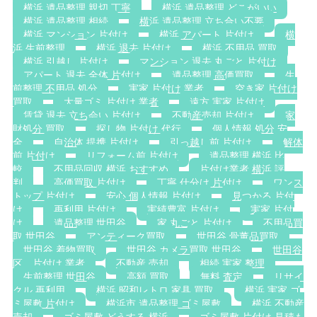
横浜 遺品整理 親切 丁寧
横浜 遺品整理 どこがいい
横浜 遺品整理 相続
横浜 遺品整理 立ち合い不要
横浜 マンション 片付け
横浜 アパート 片付け
横
浜 生前整理
横浜 退去 片付け
横浜 不用品 買取
横浜 引越し 片付け
マンション 退去 丸ごと 片付け
アパート 退去 全体 片付け
遺品整理 高価買取
生
前整理 不用品 処分
実家 片付け 業者
空き家 片付け
買取
大量ゴミ 片付け 業者
遠方 実家 片付け
賃貸 退去 立ち会い 片付け
不動産売却 片付け
家
財処分 買取
探し物 片付け 代行
個人情報 処分 安
全
自治体 提携 片付け
引っ越し前 片付け
解体
前 片付け
リフォーム前 片付け
遺品整理 横浜 比
較
不用品回収 横浜 おすすめ
片付け業者 横浜 評
判
高価買取 片付け
丁寧 仕分け 片付け
ワンス
トップ 片付け
安心 個人情報 片付け
見つかる 片付
け
再利用 片付け
実績豊富 片付け
実家 片付
け
遺品整理 世田谷
家 丸ごと 片付け
不用品買
取 世田谷
アンティーク買取
世田谷 骨董品買取
世田谷 着物買取
世田谷 カメラ買取 世田谷
世田谷
区 片付け 業者
不動産 売却
相続 実家 整理
生前整理 世田谷
高額 買取
無料 査定
リサイ
クル 再利用
横浜 昭和レトロ 家具 買取
横浜 実家 ゴ
ミ屋敷 片付け
横浜市 遺品整理 ゴミ屋敷
横浜 不動産