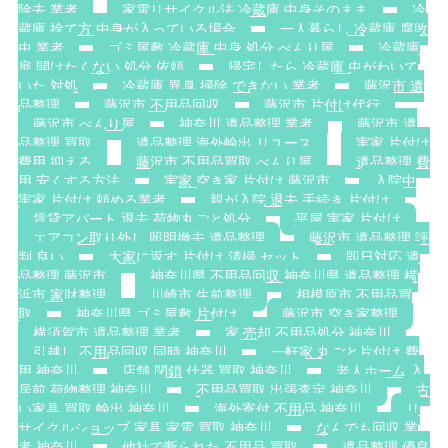
除去 業者
家電リサイクル法 冷蔵庫 中身そのまま
冷
蔵庫 捨て方 中身が入っている場合
一人暮らし 冷蔵庫 腐敗
虫 業者
ゴミ屋敷 冷蔵庫 中身 処分 べんり屋
冷蔵庫
扉 開けたくない 処分 依頼
帰宅したら 冷蔵庫 虫がわいて
いた 対処
冷蔵庫 異臭 掃除 できない 業者
藤沢市 遺
品整理
藤沢市 不用品回収
藤沢市 片付け代行
藤沢市 べんり屋
神奈川 遺品整理 業者
藤沢市 遺
品整理 買取
遺品整理 海外輸出 リユース
実家 片付け
費用 抑える
藤沢市 不用品買取 べんり屋
遺品整理 費
用 安くする方法
実家 空き家 片付け 藤沢市
入院中
実家 片付け 頼める業者
親が入院 退去 手続き 片付け
賃貸アパート 退去 荷物丸ごと処分
平屋 実家 片付け
エアコン取り外し 照明撤去 遺品整理
藤沢市 遺品整理 評
判 良い
大家に返す 片付け 清掃 セット
即日対応 遺
品整理 藤沢市
神奈川県 不用品回収 神奈川県 遺品整理 横
浜市 家財整理
川崎市 生前整理
相模原市 不用品買
取
神奈川県 ゴミ屋敷 片付け
藤沢市 空き家整理
横須賀市 遺品整理 業者
家 売却 不用品処分 神奈川
引越し 不用品回収 同時 神奈川
一軒家 丸ごと片付け 費
用 神奈川
店舗 閉鎖 什器 買取 神奈川
老人ホーム 入
居前 荷物整理 神奈川
不用品買取 出張査定 神奈川
古
い家具 買取 輸出 神奈川
海外寄付 不用品 神奈川
リ
サイクルショップ 家具 家電 買取 神奈川
なんでも回収 業
者 神奈川
他社で断られた 不用品 買取
遺品整理 優良