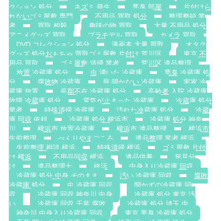
クション 処分
ネズミ 発生
悪臭 部屋
片付けら
れないゴミ屋敷 専門
不用品 買取 処分
整理整頓 業
者
買取 相殺
趣味の物 買取
大量 不用品 処分
アニメグッズ 買取
プラモデル 買取
カメラ 買取
DVD コレクション 処分
漫画本 大量 買取
オタク
グッズ 処分おもちゃ 買取ゴミ屋敷 片付け 荒川区
東京 不
用品 買取
ゴミ屋敷 清掃 業者
荒川区 遺品整理
放置 冷蔵庫 処分
虫 湧いた 冷蔵庫
悪臭 冷蔵庫 処
分
腐敗物 冷蔵庫
扉 開かない 冷蔵庫
実家 冷
蔵庫 放置
長期不在 冷蔵庫 処分
高齢者 入院 冷蔵庫
故障 冷蔵庫 処分
電気が止まった 冷蔵庫
冷蔵庫 処分
業者
特殊清掃 冷蔵庫
汚れた冷蔵庫 処分
冷蔵
庫 回収 依頼
冷蔵庫 処分 横浜市
冷蔵庫 処分 神奈
川
横浜市 放置冷蔵庫
横浜市 遺品整理
横浜市
生前整理
べんりやまごころ
遺品整理 業者 横浜
生前整理 相談 横浜
特殊清掃 横浜
ゴミ屋敷 片付
け 横浜
不用品回収 横浜
遺品供養
形見分
け
遺品整理士
終活
中身入り冷蔵庫 回収
冷蔵庫 処分 中身 そのまま
汚い 冷蔵庫 回収
腐敗
冷蔵庫 処分
虫 冷蔵庫 回収
開かずの冷蔵庫 回
収
冷蔵庫 回収 神奈川 中身
冷蔵庫 処分 東京 汚
い
冷蔵庫 回収 千葉 腐敗
冷蔵庫 処分 埼玉 虫
神奈川 中身入り冷蔵庫 回収
東京 悪臭 冷蔵庫 処分