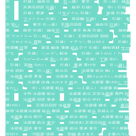
京
引越し 神奈川
引っ越し 東京
引っ越し 神奈
川
不用品回収 引越し
格安 引越し
安い 引越
し
引越し業者
リサイクル 引越し
単身 引越
し
ファミリー 引越し
長距離 引越し
引越し 東
京 安い
東京 引っ越し 不用品回収
神奈川 引越し 丁
寧
格安 引越し 神奈川
東京 単身 引越し
神奈
川 ファミリー 引っ越し
引越し 不用品回収 同時
引越
し リサイクル 買取
引越し エアコン 取り付け
引越し
洗濯機 設置
家具 解体 運搬 組み立て 引越し 梱包資材 サー
ビス
引越し シーズン 料金
引越し 値上がり しな
い
リピーター率 高い 引越し
引越し 丁寧 安心
引越し 荷物 少ない
引越し 業者 選び方
引っ越し
代金 節約
引っ越し 処分品
冷蔵庫 処分 怖い
冷蔵庫 放置 悪臭
冷蔵庫 虫
開けられない 冷蔵庫
処分
冷蔵庫 中身 そのまま 処分
冷蔵庫 運び出し で
きない
古い 冷蔵庫 処分
一人暮らし 冷蔵庫 処
分
大型 冷蔵庫 処分
冷蔵庫 処分 不安冷蔵庫 専門 回
収
冷蔵庫 回収 業者
冷蔵庫 処分 代行
冷蔵庫
運び出し
不用品回収 冷蔵庫
冷蔵庫 撤去
遺品
整理 冷蔵庫冷蔵庫 処分 費用
冷蔵庫 処分 見積もり
冷蔵庫 処分 即日
冷蔵庫 処分 相談
冷蔵庫 処分 格
安
冷蔵庫 処分 東京
[地域名] 不用品回収 冷蔵庫
冷蔵庫 回収 東京
冷蔵庫 処分 業者 東京
ゴミ屋敷
片付け
汚部屋 清掃
荷物 多すぎる
大量のコレ