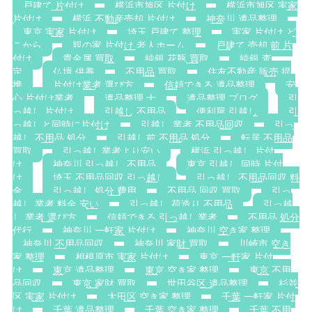
戸建て 片付け
横浜市旭区 片付け
横浜市旭区 実家
片付け
横浜 不動産売却 片付け
神奈川 遺品整理
東京 実家 片付け
埼玉 戸建て 整理
実家 片付け ど
こから
親の家 片付け 老人ホーム
戸建て 売却 前 片
付け
貴金属 買取
純銀 花瓶 買取
純銀 査
定
仏壇 供養
不用品 買取
住友不動産 販売 提
携
片付け業者 選び方
信頼できる 遺品整理
安
心 片付け業者
遺品整理 士
遺品整理 ブログ
引
っ越し 片付け
引越し 不用品
便利屋 引越し
引
っ越しと同時に片付け
引越し 業者 不用品回収
引っ
越し 不用品 処分
引越し前 不用品 処分
転居 不用品
買取
引っ越し業者より安い
横浜 引っ越し 片付
け
神奈川 引っ越し 不用品
東京 引越し 同時 片付
け
埼玉 不用品回収 引っ越し
引っ越し 不用品回収 料
金
引っ越し 処分 費用
不用品 回収 買取
引っ
越し 業者 料金 安い
引っ越し 荷造り 不用品
引っ越
し 業者 選び方
信頼できる 引っ越し業者
不用品 処分
代行
神奈川 一軒家 片付け
神奈川 空き家 整理
神奈川 不用品回収
神奈川 家財 買取
川崎市 空き
家 整理
相模原市 実家 片付け
東京 一軒家 片付
け
東京 遺品整理
東京 空き家 整理
東京 不用
品回収
東京 家財 買取
世田谷区 遺品整理
杉並
区 実家 片付け
大田区 空き家 整理
千葉 一軒家 片付
け
千葉 遺品整理
千葉 空き家 整理
千葉 不用