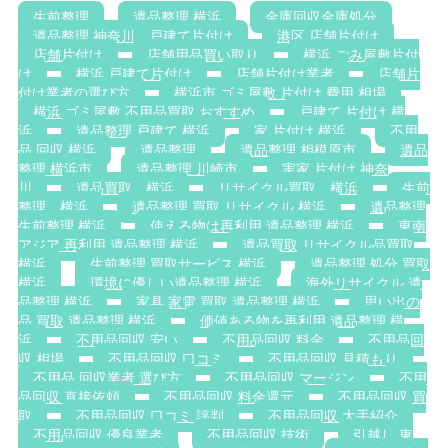
生前整理
遺品整理 横浜
金庫回収金庫処分
遺品整理 神奈川，戸建て片付け
港区 店舗片付け
店舗片付け
店舗用品買い取り
横浜 ごみ屋敷片付
け
横浜 戸建て片付け
店舗片付け業者
店舗片
付け業者の選び方
横浜市 ゴミ屋敷 片付け 費用 相場
横浜 ゴミ屋敷 不用品買取 おすすめ
戸建て 片付け 横
浜
遺品整理 戸建て 横浜
家 片付け 横浜
不用
品 回収 横浜
遺品整理
遺品整理 相模原市
遺品
整理 横浜市
遺品整理 川崎市
実家 片付け 神奈
川
遺品買取 横浜
リサイクル買取 横浜
生前
整理 横浜
遺品整理 買取 リサイクル 横浜
遺品整理
生前整理 横浜
使える物は再利用 遺品整理 横浜
東南
アジア 再利用 遺品整理 横浜
遺品買取 リサイクル品買取
横浜
生前整理 買取サービス 横浜
遺品整理 処分 買取
横浜
環境に優しい遺品整理 横浜
海外リサイクル 遺
品整理 横浜
家具 家電 買取 遺品整理 横浜
思い出の
品 買取 遺品整理 横浜
価値ある物を再利用 遺品整理 横
浜
不用品回収 安い
不用品回収 料金
不用品回
収 相場
不用品回収 口コミ
不用品回収 見積もり
不用品 回収業者 選び方
不用品回収 マージン
不用
品回収 直接依頼
不用品回収 料金還元
不用品回収 買
取
不用品回収 口コミ 評判
不用品回収 大手紹介
不用品回収 優良業者
不用品回収 技術
引越し 東