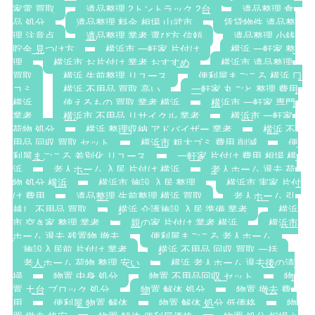
家電 買取
遺品整理 2トントラック 2台
遺品整理 食
品 処分
遺品整理 料金 相場 山武市
賃貸物件 遺品整
理 注意点
遺品整理 業者 選び方 信頼
遺品整理 小銭
貯金 見つけ方
横浜市 一軒家 片付け
横浜 一軒家 整
理
横浜市 お片付け 業者 おすすめ
横浜市 遺品整理
買取
横浜 生前整理 リユース
便利屋まごころ 横浜 口
コミ
横浜 不用品 買取 高い
一軒家 丸ごと 整理 費用
横浜
使えるもの 買取 業者 横浜
横浜市 一軒家 専門
業者
横浜市 不用品 リサイクル 業者
横浜市 一軒家
荷物 処分
横浜 整理収納 アドバイザー 業者
横浜 不
用品 回収 買取 セット
横浜市 粗大ゴミ 費用 削減
便
利屋まごころ 差別化 リユース
一軒家 片付け 費用 相場 横
浜
老人ホーム 入居 片付け 横浜
老人ホーム 退去 荷
物 処分 横浜
横浜市 施設 入居 整理
横浜市 実家 片付
け 費用
遺品整理 生前整理 横浜 買取
老人ホーム 引
越し 不用品 買取
横浜 介護施設 入居 準備 業者
横浜
市 空き家 整理 業者
親の家 片付け 業者 横浜
横浜市
ホーム 退去 残置物 撤去
便利屋まごころ 老人ホーム
施設入居前 片付け 業者
横浜 不用品 回収 買取 一括
老人ホーム 荷物 整理 安い
横浜 老人ホーム 退去後の清
掃
物置 中身 処分
物置 不用品回収 セット
物
置 土台 ブロック 処分
物置 解体 処分
物置 撤去 費
用
便利屋 物置 解体
物置 解体 処分 低価格
物