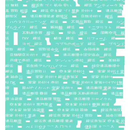
売却
ゴミ屋敷 どうする 横浜
ゴミ屋敷 片付け 見積も
り 無料
横浜市 ゴミ 処分 安い
横浜 アンティーク 家
具 買取 相場
横浜 空き家 ゴミ屋敷 片付け
遺品整理
都筑区
遺品整理業者 都筑区
店舗片付け 横浜
ハウスクリーニング 横浜
不用品買取 横浜
シン
プルライフ 横浜
断捨離 横浜
ミニマリスト 横
浜
不動産売買 横浜
民泊 横浜
国際交流 横
浜
DIY 横浜
解体 横浜
リフォーム 横
浜
ヨガ 横浜
コブラのポーズ 横浜
ブランド
買取 横浜
買取現金化 横浜
合同供養 横浜
店舗閉店片付け 横浜
遺品整理士認定協会 横浜
戸建て売却 横浜
マンション売却 横浜
孤独死
横浜
若年性アルツハイマー 横浜
特定遺品整理士
横浜
遺品買取り
空き家 片付け
実家 片付け 業
者 神奈川
実家 片付け 横浜市旭区
実家 片付け
5LDK
実家 片付け 売却
実家 片付け 家族だけでは無
理
親が亡くなった 実家 片付け
遺品整理 業者 比
較
遺品整理 費用
遺品整理 不動産売却
遺品整
理 冷蔵庫
遺品整理 買取
遺品整理 リサイクル
空き家 片付け 専門業者
空き家 片付け 費用 相場
空き家 放置 冷蔵庫
空き家 売却 荷物
横浜市旭区
実家 片付け 業者
横浜市 実家 片付け 買取
神奈川県
遺品整理
横浜市 遺品整理 業者
横浜市旭区 空き家 片
付け
べんりやまごころ 口コミ
便利屋 まごころ