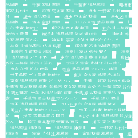
品回収
千葉 家財 買取
千葉市 遺品整理
船橋市
実家 片付け
柏市 空き家 整理
埼玉 一軒家 片付
け
埼玉 遺品整理
埼玉 空き家 整理
埼玉 不用
品回収
埼玉 家財 買取
さいたま市 遺品整理
川
口市 実家 片付け
所沢市 空き家 整理
神奈川 一軒家
片付け 費用
横浜市 遺品整理 業者 選び方
川崎市 空
き家 整理 何から
神奈川 実家 片付け 親が亡くなった
神奈川 遺品整理 仏壇 供養
横浜市 不用品回収 買取
川崎市 生前整理 相談
神奈川 家財 処分 安く
神奈
川 遺品整理 どこまで
東京 遺品整理 費用 相場
世田
谷区 一軒家 片付け 流れ
大田区 実家 片付け 引っ越し
東京 仏壇 処分 供養
東京 遺品整理 アルバム 整理
世田谷区 ゴミ屋敷 片付け
東京 空き家 整理 売却前
東京 遺品整理 買取 どこがいい
千葉 一軒家 片付け 料金.
千葉市 遺品整理 業者. 船橋市 空き家 整理 自分で. 千葉 実家 片付
け 親が健在. 千葉 不用品回収 買取. 千葉 遺品整理 貴重品 探
索
千葉市 遺品整理 マンション
千葉 終活 整理
埼玉 遺品整理 費用
さいたま市 空き家 整理 業者
川口市 実家 片付け サービス
埼玉 一軒家 片付け 解体
前
埼玉 不用品回収 即日
さいたま市 遺品整理 親が施
設へ
埼玉 遺品整理 骨董品 買取
埼玉 家財 整理
遺品整理 相模原
遺品整理 神奈川
一軒家 片付け
相模原
実家 片付け 相模原
家財整理 相模原
遺