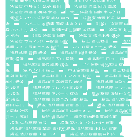
千葉 開かずの冷蔵庫 回収
埼玉 汚い 冷蔵庫 処分
冷蔵庫 中身入り 処分 費用
冷蔵庫 異臭 回収 業者
冷蔵庫 虫湧き 処分 方法
古い 冷蔵庫 回収 中身入り
電源入らない 冷蔵庫 処分 中身
冷蔵庫 放置 処分 業
者
アパート 冷蔵庫 回収 中身入り
引越し 冷蔵庫 中
身 そのまま 処分
扉開けずに回収 冷蔵庫
冷蔵庫 丸ご
と 処分
特殊 冷蔵庫 回収
冷蔵庫 清掃不要 処分
冷蔵庫 プライバシー配慮 回収
横浜 遺品整理
遺品
整理 べんり屋まごころ 横浜
べんり屋まごころ 横浜
遺品整理 費用 横浜
遺品整理 相場 横浜
遺品整理
買取 横浜
遺品整理 安い 横浜
遺品整理 口コミ 横
浜
遺品整理 優良業者 横浜
ゴミ屋敷 遺品整理 横
浜
家の片付け 横浜
空き家整理 横浜
遺品整理
再利用 横浜
遺品整理 リサイクル 横浜
遺品整理 海外
輸出 横浜
遺品整理 高価買取 横浜
遺品整理 創業15
年 横浜
遺品整理 テレビ出演 横浜
遺品整理 マンショ
ン 横浜
遺品整理 アパート 横浜
遺品整理 店舗付き住
宅 横浜
遺品整理 資源ごみ 回収 横浜
横浜 遺品整理
費用 安い
横浜 遺品整理 買取 高い
横浜 遺品整理 ゴ
ミ屋敷 対応
横浜 遺品整理 信頼できる
横浜 遺品整理
口コミ 評判
横浜 遺品整理 一般廃棄物収集運搬許可
横浜 生前整理 買取
横浜 家の丸ごと片付け 買取
横浜市 遺品整理 業者 選び方 横浜 遺品整理 不用品 買取
横浜 遺品整理 大量 ゴミ
横浜 遺品整理 即日対応