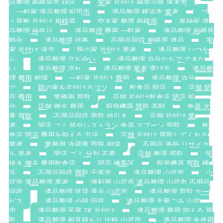
品整理 相模原市 緑区
実家 片付け 神奈川県 厚木市
一軒家 遺品整理 町田市
遺品整理 横浜市 業者
ゴ
ミ屋敷 片付け 相模原
空き家 整理 相模原
孤独死 遺
品整理 神奈川
遺品整理 費用 一軒家
遺品整理 相模原
料金
遺品整理 供養
不用品回収 相模原 遺品
実
家 片付け 遠方
親の家 片付け 業者
遺品整理 いつか
ら
遺品整理 立ち会い
遺品整理 自分たちで できな
い
遺品整理 流れ
遺品整理 業者 選び方
遺品整
理 費用 相場
一軒家 片付け 費用
遺品整理 自分
で
親の家を片付けるコツ
飲食店 閉店
店舗 閉
店 費用
業務用 買取
店舗 片付け飲食店 閉店 処
分
店舗 撤去 費用
厨房機器 買取 高額
食器 大
量 買取
不用品回収 買取 値引き
店舗 片付け 業
者
閉店 ゴミ 処分レストラン 食器 スプーン 買取
飲
食店 閉店 費用を抑える 方法
店舗 片付け 買取してくれる
業者
業務用 冷蔵庫 買取 相場
不用品 海外 リサイク
ル 業者
閉店 ゴミ 分別 不要
店舗 整理 買取
居
抜き 撤去 費用飲食店
閉店 練馬区
厨房機器 買取 横
浜
不用品回収 買取 千葉市
遺品整理 山武市
山
武市 遺品整理 業者
便利屋 山武市 遺品整理 山武市 不用品
回収
遺品整理 賃貸 退去 山武市
遺品整理 買取 サー
ビス
遺品整理 小銭 回収
遺品整理 大量ごみ 山武
市
遺品整理 平屋 2K 片付け
遺品整理 費用 抑える 買
取
遺品整理 相見積もり 比較 山武市
遺品整理 未使用