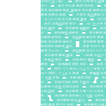
片付け 引っ越し
東京 仏壇 処分 供養
付け
東京 空き家 整理 売却前
葉市 遺品整理 業者. 船橋市 空き家 整理 自分
整理 貴重品 探索
千葉市 遺品整理 マ
さいたま市 空き家 整理 業者
川口市
埼玉 不用品回収 即日
さいたま市 
家財 整理
遺品整理 相模原
遺品
原
家財整理 相模原
遺品整理 
品整理 町田市
遺品整理 横浜市 業者
独死 遺品整理 神奈川
遺品整理 費用 
用品回収 相模原 遺品
実家 片付け 遠
整理 立ち会い
遺品整理 自分たちで 
遺品整理 費用 相場
一軒家 片付け 
飲食店 閉店
店舗 閉店 費用
費用
厨房機器 買取 高額
食器 
者
閉店 ゴミ 処分レストラン 食器 ス
付け 買取してくれる 業者
業務用 冷
ミ 分別 不要
店舗 整理 買取
居
浜
不用品回収 買取 千葉市
遺品
品整理 山武市 不用品回収
遺品整理 
小銭 回収
遺品整理 大量ごみ 山武市
取
遺品整理 相見積もり 比較 山武市
2台
遺品整理 食品 処分
遺品整
整理 業者 選び方 信頼
遺品整理 小銭