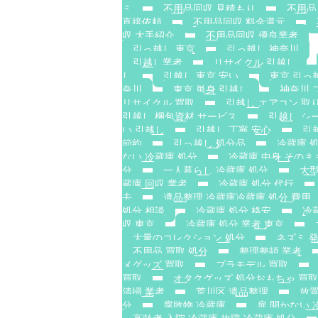
ミ
不用品回収 見積もり
不用品
直接依頼
不用品回収 料金還元
収 大手紹介
不用品回収 優良業者
引っ越し 東京
引っ越し 神奈川
引越し業者
リサイクル 引越し
し
引越し 東京 安い
東京 引っ
奈川
東京 単身 引越し
神奈川 
リサイクル 買取
引越し エアコン 取
引越し 梱包資材 サービス
引越し シ
い 引越し
引越し 丁寧 安心
引
節約
引っ越し 処分品
冷蔵庫 
ない 冷蔵庫 処分
冷蔵庫 中身 そのま
分
一人暮らし 冷蔵庫 処分
大型
蔵庫 回収 業者
冷蔵庫 処分 代行
去
遺品整理 冷蔵庫冷蔵庫 処分 費用
処分 相談
冷蔵庫 処分 格安
冷
収 東京
冷蔵庫 処分 業者 東京
大量のコレクション 処分
ネズミ 
不用品 買取 処分
整理整頓 業者
メグッズ 買取
プラモデル 買取
買取
オタクグッズ 処分おもちゃ 買取
清掃 業者
荒川区 遺品整理
放置
分
腐敗物 冷蔵庫
扉 開かない 