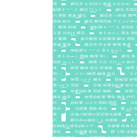
理
横浜市 お片付け 業者 おすすめ
利屋まごころ 横浜 口コミ
横浜 不用品
の 買取 業者 横浜
横浜市 一軒家 専門
荷物 処分
横浜 整理収納 アドバイザー
ミ 費用 削減
便利屋まごころ 差別化 
入居 片付け 横浜
老人ホーム 退去 荷
け 費用
遺品整理 生前整理 横浜 買取
準備 業者
横浜市 空き家 整理 業者
去
便利屋まごころ 老人ホーム
老人ホーム 荷物 整理 安い
横浜 老
回収 セット
物置 土台 ブロック 処分
体
物置 解体 処分 低価格
物置 
安い
イナバ物置 解体 処分
ヨド
収
放置バイク 撤去
駐輪場 放
置バイク 回収
店舗 放置自転車 処分 
収
放置自転車 回収 無料
放置バ
撤去 格安
放置自転車 警告 撤去 代行
行
自転車 バイク 同時 回収
冷
処分
冷蔵庫 腐敗 処分
腐った冷
庫
中身の処理が不可能冷蔵庫
応
横浜虫が発生した冷蔵庫
虫
区特殊な状況4枚ドア
冷蔵庫 中身入
葉区
冷蔵庫 処分
親 入院 冷蔵