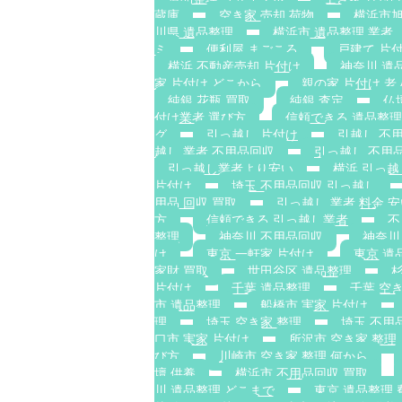
蔵庫
空き家 売却 荷物
横浜市旭
川県 遺品整理
横浜市 遺品整理 業者
ミ
便利屋 まごころ
戸建て 片
横浜 不動産売却 片付け
神奈川 遺
家 片付け どこから
親の家 片付け 
純銀 花瓶 買取
純銀 査定
仏
付け業者 選び方
信頼できる 遺品整理
グ
引っ越し 片付け
引越し 不
越し 業者 不用品回収
引っ越し 不用品
引っ越し業者より安い
横浜 引っ越
片付け
埼玉 不用品回収 引っ越し
用品 回収 買取
引っ越し 業者 料金 
方
信頼できる 引っ越し業者
不
整理
神奈川 不用品回収
神奈川
け
東京 一軒家 片付け
東京 遺
家財 買取
世田谷区 遺品整理
杉
片付け
千葉 遺品整理
千葉 空
市 遺品整理
船橋市 実家 片付け
理
埼玉 空き家 整理
埼玉 不用
口市 実家 片付け
所沢市 空き家 整理
び方
川崎市 空き家 整理 何から
壇 供養
横浜市 不用品回収 買取
川 遺品整理 どこまで
東京 遺品整理 