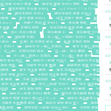
区 実家 片付け 業者
横浜市 実家 片付け 買取
神奈
横浜市旭区 空き家 片付け
べんりやまごころ 口コ
20
付け
横浜市旭区 片付け
横浜市旭区 実家 片付け
品整理
東京 実家 片付け
埼玉 戸建て 整理
実
老人ホーム
戸建て 売却 前 片付け
貴金属 買取
壇 供養
不用品 買取
住友不動産 販売 提携
片
安心 片付け業者
遺品整理 士
遺品整理 ブロ
用品
便利屋 引越し
引っ越しと同時に片付け
引
20
 処分
引越し前 不用品 処分
転居 不用品 買取
し 片付け
神奈川 引っ越し 不用品
東京 引越し 同時
引っ越し 不用品回収 料金
引っ越し 処分 費用
不
安い
引っ越し 荷造り 不用品
引っ越し 業者 選び
20
用品 処分 代行
神奈川 一軒家 片付け
神奈川 空き家
 家財 買取
川崎市 空き家 整理
相模原市 実家 片付
品整理
東京 空き家 整理
東京 不用品回収
東京
並区 実家 片付け
大田区 空き家 整理
千葉 一軒家
き家 整理
千葉 不用品回収
千葉 家財 買取
千葉
20
柏市 空き家 整理
埼玉 一軒家 片付け
埼玉 遺品整
品回収
埼玉 家財 買取
さいたま市 遺品整理
川
神奈川 一軒家 片付け 費用
横浜市 遺品整理 業者 選
神奈川 実家 片付け 親が亡くなった
神奈川 遺品整理 仏
川崎市 生前整理 相談
神奈川 家財 処分 安く
神奈
費用 相場
世田谷区 一軒家 片付け 流れ
大田区 実家