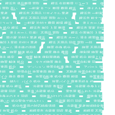
横浜市 遺品整理 買取
横浜 生前整理 リユース
便
 買取 高い
一軒家 丸ごと 整理 費用 横浜
使えるも
 業者
横浜市 不用品 リサイクル 業者
横浜市 一軒家
 業者
横浜 不用品 回収 買取 セット
横浜市 粗大ゴ
リユース
一軒家 片付け 費用 相場 横浜
老人ホーム
物 処分 横浜
横浜市 施設 入居 整理
横浜市 実家 片付
老人ホーム 引越し 不用品 買取
横浜 介護施設 入居
親の家 片付け 業者 横浜
横浜市 ホーム 退去 残置物 撤
施設入居前 片付け 業者
横浜 不用品 回収 買取 一括
人ホーム 退去後の清掃
物置 中身 処分
物置 不用品
物置 解体 処分
物置 撤去 費用
便利屋 物置 解
撤去 格安
物置 解体 便利屋価格
物置 処分 相場より
物置 解体 処分
タクボ物置 撤去
放置自転車 回
置車両 処分
マンション 放置自転車 撤去
アパート 放
依頼
管理会社 放置車両 撤去
不動産 放置自転車 回
イク 撤去 費用
放置自転車 処分 費用 相場
放置車両
鍵なし バイク 処分
放置バイク 廃車手続き 代
蔵庫 処分 横浜
冷蔵庫 回収 青葉区
冷蔵庫 中身入り
蔵庫 回収
異臭 冷蔵庫 処分
電気屋 断られた 冷蔵
中身そのまま 回収
腐敗臭がひどい冷蔵庫
腐敗臭 対
 湧いた 処分緊急で頼みたい
冷蔵庫 即日 回収
青葉
り
処分作業員の対応特殊清掃
冷蔵庫 業者地域特化青
庫 放置 処分
相模原市 冷蔵庫 回収 業者
相模原 不用