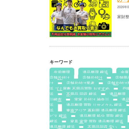
の「
2026年
家財
キーワード
生前整理
遺品整理 横浜
金庫
店舗片付け
店舗片付け
店舗用
け
店舗片付け業者
店舗片付け
浜 ゴミ屋敷 不用品買取 おすすめ
戸建
浜
不用品 回収 横浜
遺品整理
川崎市
実家 片付け 神奈川
遺
浜
遺品整理 買取 リサイクル 横浜
浜
東南アジア 再利用 遺品整理 横浜
ビス 横浜
遺品整理 処分 買取 横浜
横浜
家具 家電 買取 遺品整理 横浜
遺品整理 横浜
不用品回収 安い