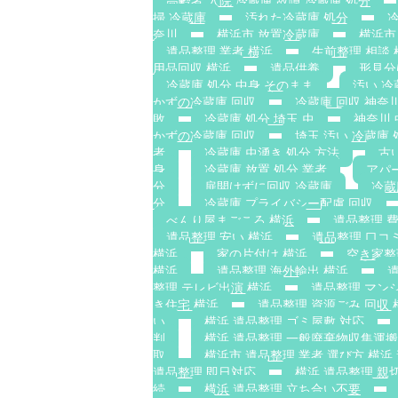
高齢者 入院 冷蔵庫 故障 冷蔵庫 処分
掃 冷蔵庫
汚れた冷蔵庫 処分
冷
奈川
横浜市 放置冷蔵庫
横浜市
遺品整理 業者 横浜
生前整理 相談 
用品回収 横浜
遺品供養
形見分
冷蔵庫 処分 中身 そのまま
汚い 冷
かずの冷蔵庫 回収
冷蔵庫 回収 神奈
敗
冷蔵庫 処分 埼玉 虫
神奈川
かずの冷蔵庫 回収
埼玉 汚い 冷蔵庫 
者
冷蔵庫 虫湧き 処分 方法
古
身
冷蔵庫 放置 処分 業者
アパ
分
扉開けずに回収 冷蔵庫
冷蔵
分
冷蔵庫 プライバシー配慮 回収
べんり屋まごころ 横浜
遺品整理 費
遺品整理 安い 横浜
遺品整理 口コ
横浜
家の片付け 横浜
空き家整
横浜
遺品整理 海外輸出 横浜
整理 テレビ出演 横浜
遺品整理 マン
き住宅 横浜
遺品整理 資源ごみ 回収 
い
横浜 遺品整理 ゴミ屋敷 対応
判
横浜 遺品整理 一般廃棄物収集運
取
横浜市 遺品整理 業者 選び方 横浜
遺品整理 即日対応
横浜 遺品整理 親
続
横浜 遺品整理 立ち合い不要