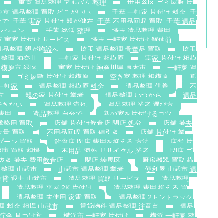
東京 遺品整理 アルバム 整理
世田谷区 ゴミ屋敷 片
東京 遺品整理 買取 どこがいい
千葉 一軒家 片付け 料金. 千
で. 千葉 実家 片付け 親が健在. 千葉 不用品回収 買取. 千葉 遺品
ンション
千葉 終活 整理
埼玉 遺品整理 費用
 実家 片付け サービス
埼玉 一軒家 片付け 解体前
遺品整理 親が施設へ
埼玉 遺品整理 骨董品 買取
埼玉
整理 神奈川
一軒家 片付け 相模原
実家 片付け 相模
相模原市 緑区
実家 片付け 神奈川県 厚木市
一軒家 遺
ゴミ屋敷 片付け 相模原
空き家 整理 相模原
孤
一軒家
遺品整理 相模原 料金
遺品整理 供養
不
方
親の家 片付け 業者
遺品整理 いつから
遺品
できない
遺品整理 流れ
遺品整理 業者 選び方
費用
遺品整理 自分で
親の家を片付けるコツ
業務用 買取
店舗 片付け飲食店 閉店 処分
店舗 撤去
大量 買取
不用品回収 買取 値引き
店舗 片付け 業
プーン 買取
飲食店 閉店 費用を抑える 方法
店舗 片
蔵庫 買取 相場
不用品 海外 リサイクル 業者
閉店 ゴ
抜き 撤去 費用飲食店
閉店 練馬区
厨房機器 買取 横
整理 山武市
山武市 遺品整理 業者
便利屋 山武市 遺
賃貸 退去 山武市
遺品整理 買取 サービス
遺品整理
遺品整理 平屋 2K 片付け
遺品整理 費用 抑える 買
遺品整理 未使用 家電 買取
遺品整理 2トントラック
理 料金 相場 山武市
賃貸物件 遺品整理 注意点
遺品
 貯金 見つけ方
横浜市 一軒家 片付け
横浜 一軒家 整