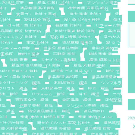
 不用品 買取
横浜 引越し 片付け
マンション 退去
付け
遺品整理 高価買取
生前整理 不用品 処分
取
大量ゴミ 片付け 業者
遠方 実家 片付け
賃
片付け
家財処分 買取
探し物 片付け 代行
個人
引っ越し前 片付け
解体前 片付け
リフォーム前
品回収 横浜 おすすめ
片付け業者 横浜 評判
高価買
ワンストップ 片付け
安心 個人情報 片付け
見つかる
 片付け
実家 片付け
遺品整理 世田谷
家 丸ご
アンティーク買取
世田谷 骨董品買取
世田谷 着物買
世田谷区 片付け 業者
不動産 売却
相続 実家 整
無料 査定
リサイクル 再利用
横浜 昭和レトロ
横浜市 遺品整理 ゴミ屋敷
横浜 不動産 売却
片付け 見積もり 無料
横浜市 ゴミ 処分 安い
横浜 ア
家 ゴミ屋敷 片付け
遺品整理 都筑区
遺品整理業者
スクリーニング 横浜
不用品買取 横浜
シンプルラ
マリスト 横浜
不動産売買 横浜
民泊 横浜
解体 横浜
リフォーム 横浜
ヨガ 横浜
コブ
浜
買取現金化 横浜
合同供養 横浜
店舗閉店
横浜
戸建て売却 横浜
マンション売却 横浜
ー 横浜
特定遺品整理士 横浜
遺品買取り
奈川
実家 片付け 横浜市旭区
実家 片付け 5LDK
20
族だけでは無理
親が亡くなった 実家 片付け
遺品整理
理 不動産売却
遺品整理 冷蔵庫
遺品整理 買取
 専門業者
空き家 片付け 費用 相場
空き家 放置 冷