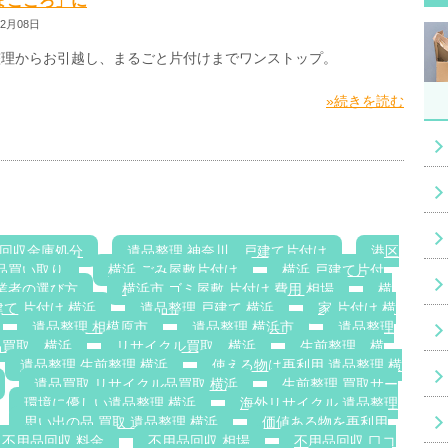
まごころ」に
02月08日
整理からお引越し、まるごと片付けまでワンストップ。
»続きを読む
回収金庫処分
遺品整理 神奈川，戸建て片付け
港区
品買い取り
横浜 ごみ屋敷片付け
横浜 戸建て片付
業者の選び方
横浜市 ゴミ屋敷 片付け 費用 相場
横
て 片付け 横浜
遺品整理 戸建て 横浜
家 片付け 横
遺品整理 相模原市
遺品整理 横浜市
遺品整理
品買取 横浜
リサイクル買取 横浜
生前整理 横
遺品整理 生前整理 横浜
使える物は再利用 遺品整理 横
遺品買取 リサイクル品買取 横浜
生前整理 買取サー
環境に優しい遺品整理 横浜
海外リサイクル 遺品整理
思い出の品 買取 遺品整理 横浜
価値ある物を再利用
不用品回収 料金
不用品回収 相場
不用品回収 口コ