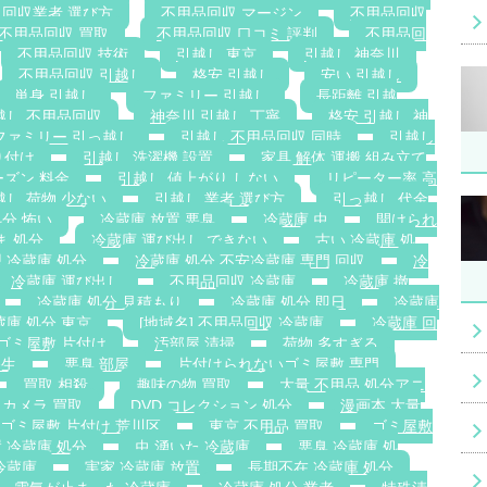
 回収業者 選び方
不用品回収 マージン
不用品回収
不用品回収 買取
不用品回収 口コミ 評判
不用品回
不用品回収 技術
引越し 東京
引越し 神奈川
不用品回収 引越し
格安 引越し
安い 引越し
単身 引越し
ファミリー 引越し
長距離 引越
越し 不用品回収
神奈川 引越し 丁寧
格安 引越し 神
ファミリー 引っ越し
引越し 不用品回収 同時
引越し
り付け
引越し 洗濯機 設置
家具 解体 運搬 組み立て
ーズン 料金
引越し 値上がり しない
リピーター率 高
越し 荷物 少ない
引越し 業者 選び方
引っ越し 代金
処分 怖い
冷蔵庫 放置 悪臭
冷蔵庫 虫
開けられ
ま 処分
冷蔵庫 運び出し できない
古い 冷蔵庫 処
 冷蔵庫 処分
冷蔵庫 処分 不安冷蔵庫 専門 回収
冷
冷蔵庫 運び出し
不用品回収 冷蔵庫
冷蔵庫 撤
冷蔵庫 処分 見積もり
冷蔵庫 処分 即日
冷蔵庫
蔵庫 処分 東京
[地域名] 不用品回収 冷蔵庫
冷蔵庫 回
ゴミ屋敷 片付け
汚部屋 清掃
荷物 多すぎる
発生
悪臭 部屋
片付けられないゴミ屋敷 専門
買取 相殺
趣味の物 買取
大量 不用品 処分アニ
カメラ 買取
DVD コレクション 処分
漫画本 大量
ゴミ屋敷 片付け 荒川区
東京 不用品 買取
ゴミ屋敷
 冷蔵庫 処分
虫 湧いた 冷蔵庫
悪臭 冷蔵庫 処
冷蔵庫
実家 冷蔵庫 放置
長期不在 冷蔵庫 処分