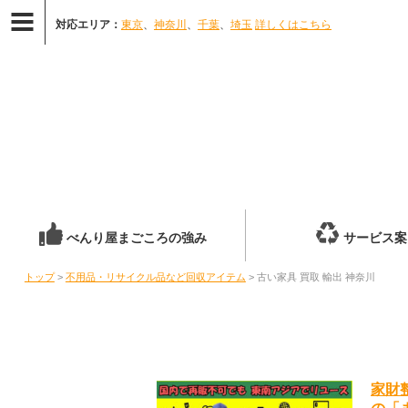
対応エリア：
東京
、
神奈川
、
千葉
、
埼玉
詳しくはこちら
べんり屋まごころの強み
サービス案
トップ
>
不用品・リサイクル品など回収アイテム
> 古い家具 買取 輸出 神奈川
家財