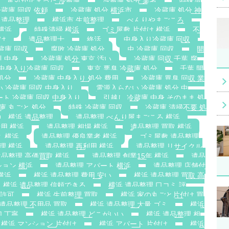
電気が止まった 冷蔵庫
冷蔵庫 処分 業者
特殊清
蔵庫 回収 依頼
冷蔵庫 処分 横浜市
冷蔵庫 処分 神
 遺品整理
横浜市 生前整理
べんりやまごころ
横浜
特殊清掃 横浜
ゴミ屋敷 片付け 横浜
不
け
遺品整理士
終活
中身入り冷蔵庫 回収
蔵庫 回収
腐敗 冷蔵庫 処分
虫 冷蔵庫 回収
開
川 中身
冷蔵庫 処分 東京 汚い
冷蔵庫 回収 千葉 腐
 中身入り冷蔵庫 回収
東京 悪臭 冷蔵庫 処分
千葉 開
処分
冷蔵庫 中身入り 処分 費用
冷蔵庫 異臭 回収 業
い 冷蔵庫 回収 中身入り
電源入らない 冷蔵庫 処分 中
ート 冷蔵庫 回収 中身入り
引越し 冷蔵庫 中身 そのまま 処
庫 丸ごと 処分
特殊 冷蔵庫 回収
冷蔵庫 清掃不要 処
横浜 遺品整理
遺品整理 べんり屋まごころ 横浜
用 横浜
遺品整理 相場 横浜
遺品整理 買取 横浜
ミ 横浜
遺品整理 優良業者 横浜
ゴミ屋敷 遺品整理
理 横浜
遺品整理 再利用 横浜
遺品整理 リサイクル
遺品整理 高価買取 横浜
遺品整理 創業15年 横浜
遺品
ション 横浜
遺品整理 アパート 横浜
遺品整理 店舗付
横浜
横浜 遺品整理 費用 安い
横浜 遺品整理 買取 高
横浜 遺品整理 信頼できる
横浜 遺品整理 口コミ 評
搬許可
横浜 生前整理 買取
横浜 家の丸ごと片付け 買
 遺品整理 不用品 買取
横浜 遺品整理 大量 ゴミ
横浜
切 丁寧
横浜 遺品整理 どこがいい
横浜 遺品整理 相
横浜 マンション 片付け
横浜 アパート 片付け
横浜