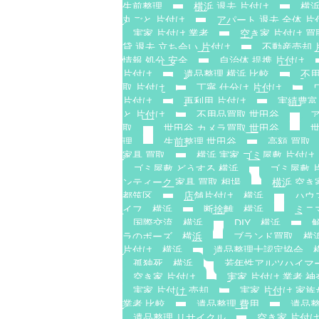
生前整理
横浜 退去 片付け
横浜
丸ごと 片付け
アパート 退去 全体 片
実家 片付け 業者
空き家 片付け 買
貸 退去 立ち会い 片付け
不動産売却 
情報 処分 安全
自治体 提携 片付け
片付け
遺品整理 横浜 比較
不用
取 片付け
丁寧 仕分け 片付け
片付け
再利用 片付け
実績豊富
と 片付け
不用品買取 世田谷
取
世田谷 カメラ買取 世田谷
理
生前整理 世田谷
高額 買取
家具 買取
横浜 実家 ゴミ屋敷 片付け
ゴミ屋敷 どうする 横浜
ゴミ屋敷 
ンティーク 家具 買取 相場
横浜 空き
都筑区
店舗片付け 横浜
ハウ
イフ 横浜
断捨離 横浜
ミニ
国際交流 横浜
DIY 横浜
ラのポーズ 横浜
ブランド買取 横
片付け 横浜
遺品整理士認定協会 
孤独死 横浜
若年性アルツハイマ
空き家 片付け
実家 片付け 業者 神
実家 片付け 売却
実家 片付け 家
業者 比較
遺品整理 費用
遺品整
遺品整理 リサイクル
空き家 片付け