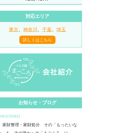
対応エリア
東京
、
神奈川
、
千葉
、
埼玉
詳しくはこちら
お知らせ・ブログ
26年02月08日
家財整理・家財処分 その「もったいな