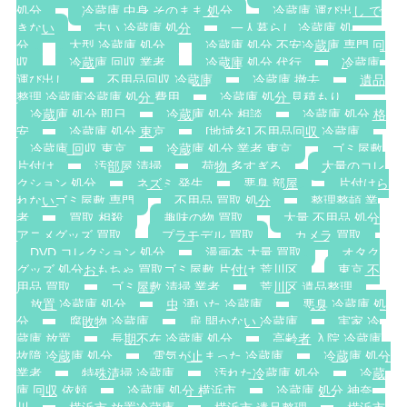
処分
冷蔵庫 中身 そのまま 処分
冷蔵庫 運び出し で
きない
古い 冷蔵庫 処分
一人暮らし 冷蔵庫 処
分
大型 冷蔵庫 処分
冷蔵庫 処分 不安冷蔵庫 専門 回
収
冷蔵庫 回収 業者
冷蔵庫 処分 代行
冷蔵庫
運び出し
不用品回収 冷蔵庫
冷蔵庫 撤去
遺品
整理 冷蔵庫冷蔵庫 処分 費用
冷蔵庫 処分 見積もり
冷蔵庫 処分 即日
冷蔵庫 処分 相談
冷蔵庫 処分 格
安
冷蔵庫 処分 東京
[地域名] 不用品回収 冷蔵庫
冷蔵庫 回収 東京
冷蔵庫 処分 業者 東京
ゴミ屋敷
片付け
汚部屋 清掃
荷物 多すぎる
大量のコレ
クション 処分
ネズミ 発生
悪臭 部屋
片付けら
れないゴミ屋敷 専門
不用品 買取 処分
整理整頓 業
者
買取 相殺
趣味の物 買取
大量 不用品 処分
アニメグッズ 買取
プラモデル 買取
カメラ 買取
DVD コレクション 処分
漫画本 大量 買取
オタク
グッズ 処分おもちゃ 買取ゴミ屋敷 片付け 荒川区
東京 不
用品 買取
ゴミ屋敷 清掃 業者
荒川区 遺品整理
放置 冷蔵庫 処分
虫 湧いた 冷蔵庫
悪臭 冷蔵庫 処
分
腐敗物 冷蔵庫
扉 開かない 冷蔵庫
実家 冷
蔵庫 放置
長期不在 冷蔵庫 処分
高齢者 入院 冷蔵庫
故障 冷蔵庫 処分
電気が止まった 冷蔵庫
冷蔵庫 処分
業者
特殊清掃 冷蔵庫
汚れた冷蔵庫 処分
冷蔵
庫 回収 依頼
冷蔵庫 処分 横浜市
冷蔵庫 処分 神奈