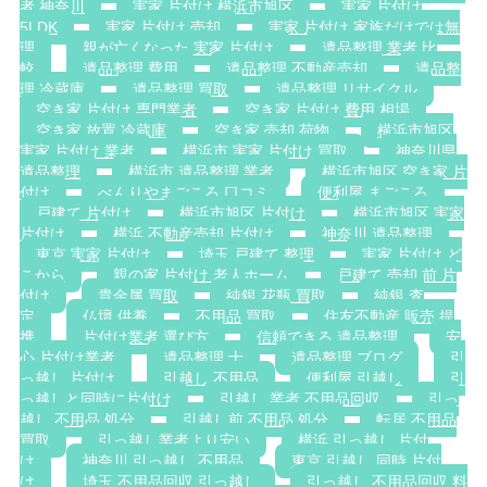
者 神奈川
実家 片付け 横浜市旭区
実家 片付け
5LDK
実家 片付け 売却
実家 片付け 家族だけでは無
理
親が亡くなった 実家 片付け
遺品整理 業者 比
較
遺品整理 費用
遺品整理 不動産売却
遺品整
理 冷蔵庫
遺品整理 買取
遺品整理 リサイクル
空き家 片付け 専門業者
空き家 片付け 費用 相場
空き家 放置 冷蔵庫
空き家 売却 荷物
横浜市旭区
実家 片付け 業者
横浜市 実家 片付け 買取
神奈川県
遺品整理
横浜市 遺品整理 業者
横浜市旭区 空き家 片
付け
べんりやまごころ 口コミ
便利屋 まごころ
戸建て 片付け
横浜市旭区 片付け
横浜市旭区 実家
片付け
横浜 不動産売却 片付け
神奈川 遺品整理
東京 実家 片付け
埼玉 戸建て 整理
実家 片付け ど
こから
親の家 片付け 老人ホーム
戸建て 売却 前 片
付け
貴金属 買取
純銀 花瓶 買取
純銀 査
定
仏壇 供養
不用品 買取
住友不動産 販売 提
携
片付け業者 選び方
信頼できる 遺品整理
安
心 片付け業者
遺品整理 士
遺品整理 ブログ
引
っ越し 片付け
引越し 不用品
便利屋 引越し
引
っ越しと同時に片付け
引越し 業者 不用品回収
引っ
越し 不用品 処分
引越し前 不用品 処分
転居 不用品
買取
引っ越し業者より安い
横浜 引っ越し 片付
け
神奈川 引っ越し 不用品
東京 引越し 同時 片付
け
埼玉 不用品回収 引っ越し
引っ越し 不用品回収 料