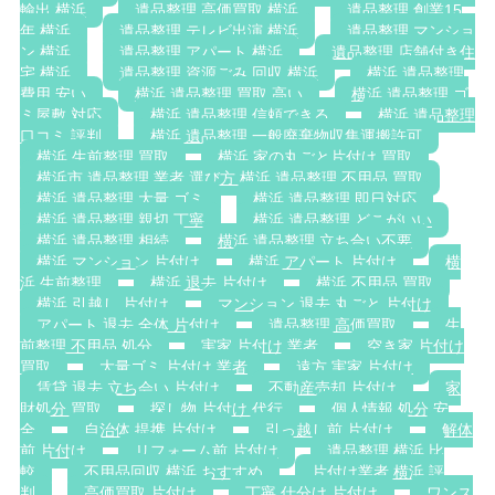
輸出 横浜
遺品整理 高価買取 横浜
遺品整理 創業15
年 横浜
遺品整理 テレビ出演 横浜
遺品整理 マンショ
ン 横浜
遺品整理 アパート 横浜
遺品整理 店舗付き住
宅 横浜
遺品整理 資源ごみ 回収 横浜
横浜 遺品整理
費用 安い
横浜 遺品整理 買取 高い
横浜 遺品整理 ゴ
ミ屋敷 対応
横浜 遺品整理 信頼できる
横浜 遺品整理
口コミ 評判
横浜 遺品整理 一般廃棄物収集運搬許可
横浜 生前整理 買取
横浜 家の丸ごと片付け 買取
横浜市 遺品整理 業者 選び方 横浜 遺品整理 不用品 買取
横浜 遺品整理 大量 ゴミ
横浜 遺品整理 即日対応
横浜 遺品整理 親切 丁寧
横浜 遺品整理 どこがいい
横浜 遺品整理 相続
横浜 遺品整理 立ち合い不要
横浜 マンション 片付け
横浜 アパート 片付け
横
浜 生前整理
横浜 退去 片付け
横浜 不用品 買取
横浜 引越し 片付け
マンション 退去 丸ごと 片付け
アパート 退去 全体 片付け
遺品整理 高価買取
生
前整理 不用品 処分
実家 片付け 業者
空き家 片付け
買取
大量ゴミ 片付け 業者
遠方 実家 片付け
賃貸 退去 立ち会い 片付け
不動産売却 片付け
家
財処分 買取
探し物 片付け 代行
個人情報 処分 安
全
自治体 提携 片付け
引っ越し前 片付け
解体
前 片付け
リフォーム前 片付け
遺品整理 横浜 比
較
不用品回収 横浜 おすすめ
片付け業者 横浜 評
判
高価買取 片付け
丁寧 仕分け 片付け
ワンス