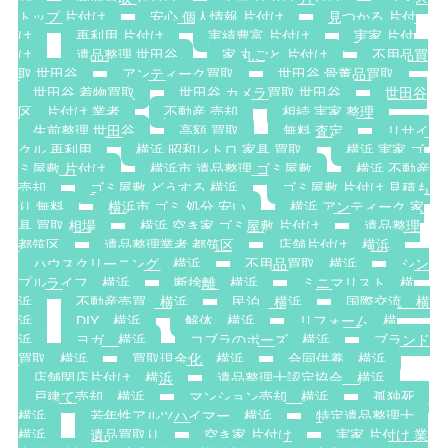
トップ 片付け
安心 個人情報 片付け
見つかる 片付
け
再利用 片付け
実績豊富 片付け
実家 片付
け
遺品整理 世田谷
家 丸ごと 片付け
不用品買
取 世田谷
アンティーク買取
世田谷 骨董品買取
世田谷 着物買取
世田谷 カメラ買取 世田谷
世田谷
区 片付け 業者
不動産 売却
相続 実家 整理
生前整理 世田谷
高額 買取
無料 査定
リサイ
クル 再利用
横浜 昭和レトロ 家具 買取
横浜 実家 ゴ
ミ屋敷 片付け
横浜市 遺品整理 ゴミ屋敷
横浜 不動産
売却
ゴミ屋敷 どうする 横浜
ゴミ屋敷 片付け 見積も
り 無料
横浜市 ゴミ 処分 安い
横浜 アンティーク 家
具 買取 相場
横浜 空き家 ゴミ屋敷 片付け
遺品整理
都筑区
遺品整理業者 都筑区
店舗片付け 横浜
ハウスクリーニング 横浜
不用品買取 横浜
シン
プルライフ 横浜
断捨離 横浜
ミニマリスト 横
浜
不動産売買 横浜
民泊 横浜
国際交流 横
浜
DIY 横浜
解体 横浜
リフォーム 横
浜
ヨガ 横浜
コブラのポーズ 横浜
ブランド
買取 横浜
買取現金化 横浜
合同供養 横浜
店舗閉店片付け 横浜
遺品整理士認定協会 横浜
戸建て売却 横浜
マンション売却 横浜
孤独死
横浜
若年性アルツハイマー 横浜
特定遺品整理士
横浜
遺品買取り
空き家 片付け
実家 片付け 業