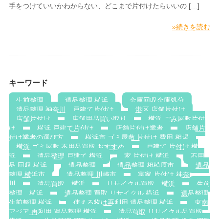
手をつけていいかわからない、どこまで片付けたらいいの […]
»続きを読む
キーワード
生前整理
遺品整理 横浜
金庫回収金庫処分
遺品整理 神奈川，戸建て片付け
港区 店舗片付け
店舗片付け
店舗用品買い取り
横浜 ごみ屋敷片付
け
横浜 戸建て片付け
店舗片付け業者
店舗片
付け業者の選び方
横浜市 ゴミ屋敷 片付け 費用 相場
横浜 ゴミ屋敷 不用品買取 おすすめ
戸建て 片付け 横
浜
遺品整理 戸建て 横浜
家 片付け 横浜
不用
品 回収 横浜
遺品整理
遺品整理 相模原市
遺品
整理 横浜市
遺品整理 川崎市
実家 片付け 神奈
川
遺品買取 横浜
リサイクル買取 横浜
生前
整理 横浜
遺品整理 買取 リサイクル 横浜
遺品整理
生前整理 横浜
使える物は再利用 遺品整理 横浜
東南
アジア 再利用 遺品整理 横浜
遺品買取 リサイクル品買取