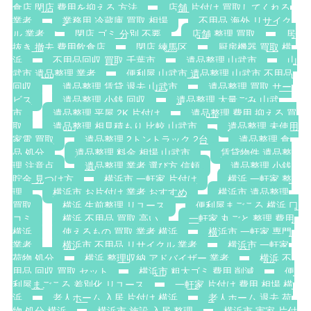
食店 閉店 費用を抑える 方法
店舗 片付け 買取してくれる
業者
業務用 冷蔵庫 買取 相場
不用品 海外 リサイク
ル 業者
閉店 ゴミ 分別 不要
店舗 整理 買取
居
抜き 撤去 費用飲食店
閉店 練馬区
厨房機器 買取 横
浜
不用品回収 買取 千葉市
遺品整理 山武市
山
武市 遺品整理 業者
便利屋 山武市 遺品整理 山武市 不用品
回収
遺品整理 賃貸 退去 山武市
遺品整理 買取 サー
ビス
遺品整理 小銭 回収
遺品整理 大量ごみ 山武
市
遺品整理 平屋 2K 片付け
遺品整理 費用 抑える 買
取
遺品整理 相見積もり 比較 山武市
遺品整理 未使用
家電 買取
遺品整理 2トントラック 2台
遺品整理 食
品 処分
遺品整理 料金 相場 山武市
賃貸物件 遺品整
理 注意点
遺品整理 業者 選び方 信頼
遺品整理 小銭
貯金 見つけ方
横浜市 一軒家 片付け
横浜 一軒家 整
理
横浜市 お片付け 業者 おすすめ
横浜市 遺品整理
買取
横浜 生前整理 リユース
便利屋まごころ 横浜 口
コミ
横浜 不用品 買取 高い
一軒家 丸ごと 整理 費用
横浜
使えるもの 買取 業者 横浜
横浜市 一軒家 専門
業者
横浜市 不用品 リサイクル 業者
横浜市 一軒家
荷物 処分
横浜 整理収納 アドバイザー 業者
横浜 不
用品 回収 買取 セット
横浜市 粗大ゴミ 費用 削減
便
利屋まごころ 差別化 リユース
一軒家 片付け 費用 相場 横
浜
老人ホーム 入居 片付け 横浜
老人ホーム 退去 荷