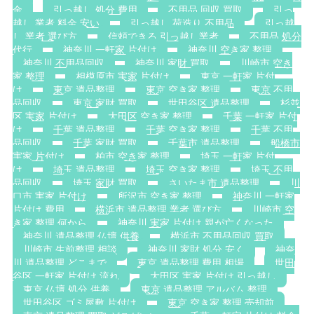
金
引っ越し 処分 費用
不用品 回収 買取
引っ
越し 業者 料金 安い
引っ越し 荷造り 不用品
引っ越
し 業者 選び方
信頼できる 引っ越し業者
不用品 処分
代行
神奈川 一軒家 片付け
神奈川 空き家 整理
神奈川 不用品回収
神奈川 家財 買取
川崎市 空き
家 整理
相模原市 実家 片付け
東京 一軒家 片付
け
東京 遺品整理
東京 空き家 整理
東京 不用
品回収
東京 家財 買取
世田谷区 遺品整理
杉並
区 実家 片付け
大田区 空き家 整理
千葉 一軒家 片付
け
千葉 遺品整理
千葉 空き家 整理
千葉 不用
品回収
千葉 家財 買取
千葉市 遺品整理
船橋市
実家 片付け
柏市 空き家 整理
埼玉 一軒家 片付
け
埼玉 遺品整理
埼玉 空き家 整理
埼玉 不用
品回収
埼玉 家財 買取
さいたま市 遺品整理
川
口市 実家 片付け
所沢市 空き家 整理
神奈川 一軒家
片付け 費用
横浜市 遺品整理 業者 選び方
川崎市 空
き家 整理 何から
神奈川 実家 片付け 親が亡くなった
神奈川 遺品整理 仏壇 供養
横浜市 不用品回収 買取
川崎市 生前整理 相談
神奈川 家財 処分 安く
神奈
川 遺品整理 どこまで
東京 遺品整理 費用 相場
世田
谷区 一軒家 片付け 流れ
大田区 実家 片付け 引っ越し
東京 仏壇 処分 供養
東京 遺品整理 アルバム 整理
世田谷区 ゴミ屋敷 片付け
東京 空き家 整理 売却前