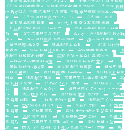
東京 遺品整理 買取 どこがいい
千葉 一軒家 片付け 料金.
千葉市 遺品整理 業者. 船橋市 空き家 整理 自分で. 千葉 実家 片付
け 親が健在. 千葉 不用品回収 買取. 千葉 遺品整理 貴重品 探
索
千葉市 遺品整理 マンション
千葉 終活 整理
埼玉 遺品整理 費用
さいたま市 空き家 整理 業者
川口市 実家 片付け サービス
埼玉 一軒家 片付け 解体
前
埼玉 不用品回収 即日
さいたま市 遺品整理 親が施
設へ
埼玉 遺品整理 骨董品 買取
埼玉 家財 整理
遺品整理 相模原
遺品整理 神奈川
一軒家 片付け
相模原
実家 片付け 相模原
家財整理 相模原
遺
品整理 相模原市 緑区
実家 片付け 神奈川県 厚木市
一軒家 遺品整理 町田市
遺品整理 横浜市 業者
ゴ
ミ屋敷 片付け 相模原
空き家 整理 相模原
孤独死 遺
品整理 神奈川
遺品整理 費用 一軒家
遺品整理 相模原
料金
遺品整理 供養
不用品回収 相模原 遺品
実
家 片付け 遠方
親の家 片付け 業者
遺品整理 いつか
ら
遺品整理 立ち会い
遺品整理 自分たちで できな
い
遺品整理 流れ
遺品整理 業者 選び方
遺品整
理 費用 相場
一軒家 片付け 費用
遺品整理 自分
で
親の家を片付けるコツ
飲食店 閉店
店舗 閉
店 費用
業務用 買取
店舗 片付け飲食店 閉店 処
分
店舗 撤去 費用
厨房機器 買取 高額
食器 大
量 買取
不用品回収 買取 値引き
店舗 片付け 業
者
閉店 ゴミ 処分レストラン 食器 スプーン 買取
飲