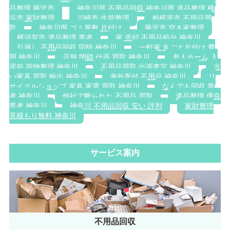
品整理 藤沢市
神奈川県 不用品回収 神奈川県 遺品整理 横
浜市 家財整理
川崎市 生前整理
相模原市 不用品買
取
神奈川県 ゴミ屋敷 片付け
藤沢市 空き家整理
横須賀市 遺品整理 業者
家 売却 不用品処分 神奈川
引越し 不用品回収 同時 神奈川
一軒家 丸ごと片付け 費
用 神奈川
店舗 閉鎖 什器 買取 神奈川
老人ホーム 入
居前 荷物整理 神奈川
不用品買取 出張査定 神奈川
古
い家具 買取 輸出 神奈川
海外寄付 不用品 神奈川
リ
サイクルショップ 家具 家電 買取 神奈川
なんでも回収 業
者 神奈川
他社で断られた 不用品 買取
遺品整理 優良
業者 神奈川
神奈川 不用品回収 安い 評判
家財整理
見積もり無料 神奈川
サービス案内
不用品回収