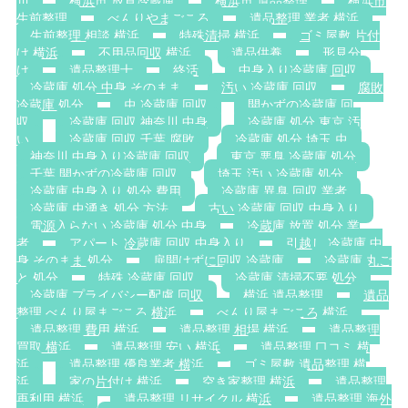
川
横浜市 放置冷蔵庫
横浜市 遺品整理
横浜市
生前整理
べんりやまごころ
遺品整理 業者 横浜
生前整理 相談 横浜
特殊清掃 横浜
ゴミ屋敷 片付
け 横浜
不用品回収 横浜
遺品供養
形見分
け
遺品整理士
終活
中身入り冷蔵庫 回収
冷蔵庫 処分 中身 そのまま
汚い 冷蔵庫 回収
腐敗
冷蔵庫 処分
虫 冷蔵庫 回収
開かずの冷蔵庫 回
収
冷蔵庫 回収 神奈川 中身
冷蔵庫 処分 東京 汚
い
冷蔵庫 回収 千葉 腐敗
冷蔵庫 処分 埼玉 虫
神奈川 中身入り冷蔵庫 回収
東京 悪臭 冷蔵庫 処分
千葉 開かずの冷蔵庫 回収
埼玉 汚い 冷蔵庫 処分
冷蔵庫 中身入り 処分 費用
冷蔵庫 異臭 回収 業者
冷蔵庫 虫湧き 処分 方法
古い 冷蔵庫 回収 中身入り
電源入らない 冷蔵庫 処分 中身
冷蔵庫 放置 処分 業
者
アパート 冷蔵庫 回収 中身入り
引越し 冷蔵庫 中
身 そのまま 処分
扉開けずに回収 冷蔵庫
冷蔵庫 丸ご
と 処分
特殊 冷蔵庫 回収
冷蔵庫 清掃不要 処分
冷蔵庫 プライバシー配慮 回収
横浜 遺品整理
遺品
整理 べんり屋まごころ 横浜
べんり屋まごころ 横浜
遺品整理 費用 横浜
遺品整理 相場 横浜
遺品整理
買取 横浜
遺品整理 安い 横浜
遺品整理 口コミ 横
浜
遺品整理 優良業者 横浜
ゴミ屋敷 遺品整理 横
浜
家の片付け 横浜
空き家整理 横浜
遺品整理
再利用 横浜
遺品整理 リサイクル 横浜
遺品整理 海外