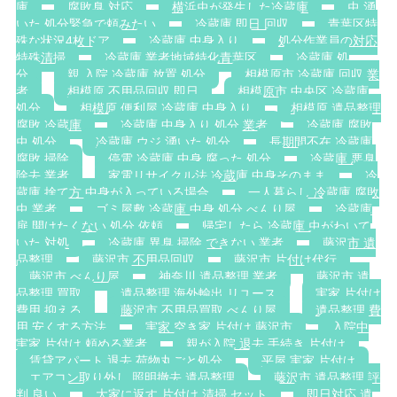
庫
腐敗臭 対応
横浜虫が発生した冷蔵庫
虫 湧
いた 処分緊急で頼みたい
冷蔵庫 即日 回収
青葉区特
殊な状況4枚ドア
冷蔵庫 中身入り
処分作業員の対応
特殊清掃
冷蔵庫 業者地域特化青葉区
冷蔵庫 処
分
親 入院 冷蔵庫 放置 処分
相模原市 冷蔵庫 回収 業
者
相模原 不用品回収 即日
相模原市 中央区 冷蔵庫
処分
相模原 便利屋 冷蔵庫 中身入り
相模原 遺品整理
腐敗 冷蔵庫
冷蔵庫 中身入り 処分 業者
冷蔵庫 腐敗
虫 処分
冷蔵庫 ウジ 湧いた 処分
長期間不在 冷蔵庫
腐敗 掃除
停電 冷蔵庫 中身 腐った 処分
冷蔵庫 悪臭
除去 業者
家電リサイクル法 冷蔵庫 中身そのまま
冷
蔵庫 捨て方 中身が入っている場合
一人暮らし 冷蔵庫 腐敗
虫 業者
ゴミ屋敷 冷蔵庫 中身 処分 べんり屋
冷蔵庫
扉 開けたくない 処分 依頼
帰宅したら 冷蔵庫 虫がわいて
いた 対処
冷蔵庫 異臭 掃除 できない 業者
藤沢市 遺
品整理
藤沢市 不用品回収
藤沢市 片付け代行
藤沢市 べんり屋
神奈川 遺品整理 業者
藤沢市 遺
品整理 買取
遺品整理 海外輸出 リユース
実家 片付け
費用 抑える
藤沢市 不用品買取 べんり屋
遺品整理 費
用 安くする方法
実家 空き家 片付け 藤沢市
入院中
実家 片付け 頼める業者
親が入院 退去 手続き 片付け
賃貸アパート 退去 荷物丸ごと処分
平屋 実家 片付け
エアコン取り外し 照明撤去 遺品整理
藤沢市 遺品整理 評
判 良い
大家に返す 片付け 清掃 セット
即日対応 遺