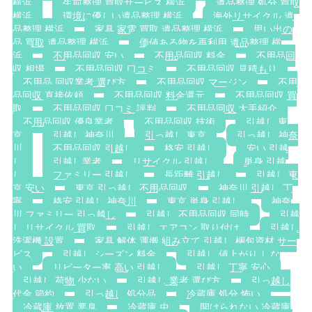
横浜
生前整理 買取サービス 横浜
遺品整理 処分 買取
横浜
環境に優しい遺品整理 横浜
海外リサイクル 遺
品整理 横浜
家具 家電 買取 遺品整理 横浜
思い出の
品 買取 遺品整理 横浜
価値ある物を再利用 遺品整理 横
浜
不用品回収 安い
不用品回収 料金
不用品回
収 相場
不用品回収 口コミ
不用品回収 見積もり
不用品 回収業者 選び方
不用品回収 マージン
不用
品回収 直接依頼
不用品回収 料金還元
不用品回収 買
取
不用品回収 口コミ 評判
不用品回収 大手紹介
不用品回収 優良業者
不用品回収 技術
引越し 東
京
引越し 神奈川
引っ越し 東京
引っ越し 神奈
川
不用品回収 引越し
格安 引越し
安い 引越
し
引越し業者
リサイクル 引越し
単身 引越
し
ファミリー 引越し
長距離 引越し
引越し 東
京 安い
東京 引っ越し 不用品回収
神奈川 引越し 丁
寧
格安 引越し 神奈川
東京 単身 引越し
神奈
川 ファミリー 引っ越し
引越し 不用品回収 同時
引越
し リサイクル 買取
引越し エアコン 取り付け
引越し
洗濯機 設置
家具 解体 運搬 組み立て 引越し 梱包資材 サー
ビス
引越し シーズン 料金
引越し 値上がり しな
い
リピーター率 高い 引越し
引越し 丁寧 安心
引越し 荷物 少ない
引越し 業者 選び方
引っ越し
代金 節約
引っ越し 処分品
冷蔵庫 処分 怖い
冷蔵庫 放置 悪臭
冷蔵庫 虫
開けられない 冷蔵庫