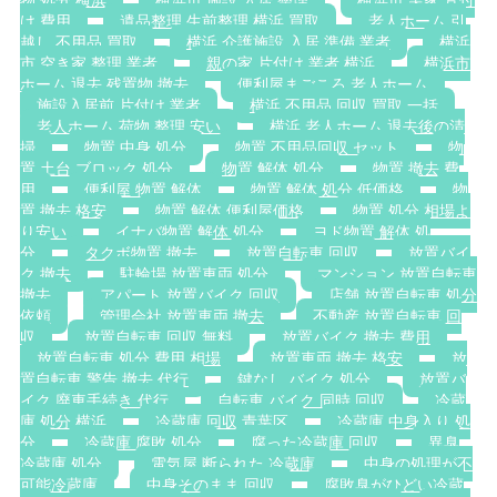
物 処分 横浜
横浜市 施設 入居 整理
横浜市 実家 片付
け 費用
遺品整理 生前整理 横浜 買取
老人ホーム 引
越し 不用品 買取
横浜 介護施設 入居 準備 業者
横浜
市 空き家 整理 業者
親の家 片付け 業者 横浜
横浜市
ホーム 退去 残置物 撤去
便利屋まごころ 老人ホーム
施設入居前 片付け 業者
横浜 不用品 回収 買取 一括
老人ホーム 荷物 整理 安い
横浜 老人ホーム 退去後の清
掃
物置 中身 処分
物置 不用品回収 セット
物
置 土台 ブロック 処分
物置 解体 処分
物置 撤去 費
用
便利屋 物置 解体
物置 解体 処分 低価格
物
置 撤去 格安
物置 解体 便利屋価格
物置 処分 相場よ
り安い
イナバ物置 解体 処分
ヨド物置 解体 処
分
タクボ物置 撤去
放置自転車 回収
放置バイ
ク 撤去
駐輪場 放置車両 処分
マンション 放置自転車
撤去
アパート 放置バイク 回収
店舗 放置自転車 処分
依頼
管理会社 放置車両 撤去
不動産 放置自転車 回
収
放置自転車 回収 無料
放置バイク 撤去 費用
放置自転車 処分 費用 相場
放置車両 撤去 格安
放
置自転車 警告 撤去 代行
鍵なし バイク 処分
放置バ
イク 廃車手続き 代行
自転車 バイク 同時 回収
冷蔵
庫 処分 横浜
冷蔵庫 回収 青葉区
冷蔵庫 中身入り 処
分
冷蔵庫 腐敗 処分
腐った冷蔵庫 回収
異臭
冷蔵庫 処分
電気屋 断られた 冷蔵庫
中身の処理が不
可能冷蔵庫
中身そのまま 回収
腐敗臭がひどい冷蔵