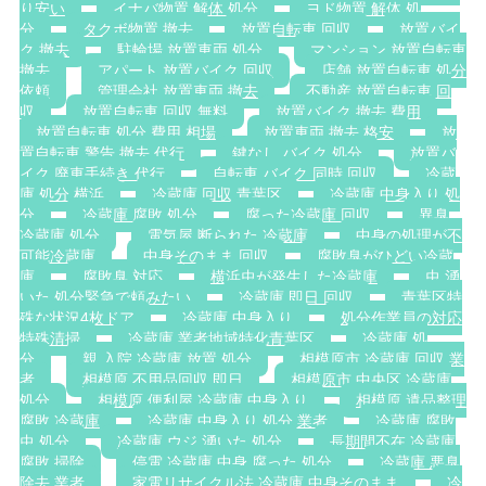
り安い
イナバ物置 解体 処分
ヨド物置 解体 処
分
タクボ物置 撤去
放置自転車 回収
放置バイ
ク 撤去
駐輪場 放置車両 処分
マンション 放置自転車
撤去
アパート 放置バイク 回収
店舗 放置自転車 処分
依頼
管理会社 放置車両 撤去
不動産 放置自転車 回
収
放置自転車 回収 無料
放置バイク 撤去 費用
放置自転車 処分 費用 相場
放置車両 撤去 格安
放
置自転車 警告 撤去 代行
鍵なし バイク 処分
放置バ
イク 廃車手続き 代行
自転車 バイク 同時 回収
冷蔵
庫 処分 横浜
冷蔵庫 回収 青葉区
冷蔵庫 中身入り 処
分
冷蔵庫 腐敗 処分
腐った冷蔵庫 回収
異臭
冷蔵庫 処分
電気屋 断られた 冷蔵庫
中身の処理が不
可能冷蔵庫
中身そのまま 回収
腐敗臭がひどい冷蔵
庫
腐敗臭 対応
横浜虫が発生した冷蔵庫
虫 湧
いた 処分緊急で頼みたい
冷蔵庫 即日 回収
青葉区特
殊な状況4枚ドア
冷蔵庫 中身入り
処分作業員の対応
特殊清掃
冷蔵庫 業者地域特化青葉区
冷蔵庫 処
分
親 入院 冷蔵庫 放置 処分
相模原市 冷蔵庫 回収 業
者
相模原 不用品回収 即日
相模原市 中央区 冷蔵庫
処分
相模原 便利屋 冷蔵庫 中身入り
相模原 遺品整理
腐敗 冷蔵庫
冷蔵庫 中身入り 処分 業者
冷蔵庫 腐敗
虫 処分
冷蔵庫 ウジ 湧いた 処分
長期間不在 冷蔵庫
腐敗 掃除
停電 冷蔵庫 中身 腐った 処分
冷蔵庫 悪臭
除去 業者
家電リサイクル法 冷蔵庫 中身そのまま
冷