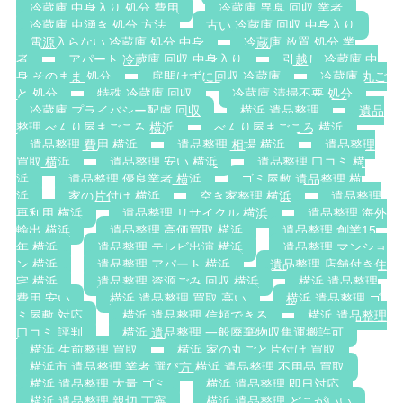
冷蔵庫 中身入り 処分 費用
冷蔵庫 異臭 回収 業者
冷蔵庫 虫湧き 処分 方法
古い 冷蔵庫 回収 中身入り
電源入らない 冷蔵庫 処分 中身
冷蔵庫 放置 処分 業
者
アパート 冷蔵庫 回収 中身入り
引越し 冷蔵庫 中
身 そのまま 処分
扉開けずに回収 冷蔵庫
冷蔵庫 丸ご
と 処分
特殊 冷蔵庫 回収
冷蔵庫 清掃不要 処分
冷蔵庫 プライバシー配慮 回収
横浜 遺品整理
遺品
整理 べんり屋まごころ 横浜
べんり屋まごころ 横浜
遺品整理 費用 横浜
遺品整理 相場 横浜
遺品整理
買取 横浜
遺品整理 安い 横浜
遺品整理 口コミ 横
浜
遺品整理 優良業者 横浜
ゴミ屋敷 遺品整理 横
浜
家の片付け 横浜
空き家整理 横浜
遺品整理
再利用 横浜
遺品整理 リサイクル 横浜
遺品整理 海外
輸出 横浜
遺品整理 高価買取 横浜
遺品整理 創業15
年 横浜
遺品整理 テレビ出演 横浜
遺品整理 マンショ
ン 横浜
遺品整理 アパート 横浜
遺品整理 店舗付き住
宅 横浜
遺品整理 資源ごみ 回収 横浜
横浜 遺品整理
費用 安い
横浜 遺品整理 買取 高い
横浜 遺品整理 ゴ
ミ屋敷 対応
横浜 遺品整理 信頼できる
横浜 遺品整理
口コミ 評判
横浜 遺品整理 一般廃棄物収集運搬許可
横浜 生前整理 買取
横浜 家の丸ごと片付け 買取
横浜市 遺品整理 業者 選び方 横浜 遺品整理 不用品 買取
横浜 遺品整理 大量 ゴミ
横浜 遺品整理 即日対応
横浜 遺品整理 親切 丁寧
横浜 遺品整理 どこがいい