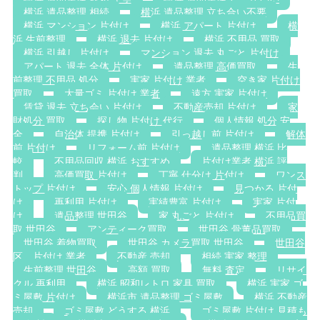
横浜 遺品整理 相続
横浜 遺品整理 立ち合い不要
横浜 マンション 片付け
横浜 アパート 片付け
横
浜 生前整理
横浜 退去 片付け
横浜 不用品 買取
横浜 引越し 片付け
マンション 退去 丸ごと 片付け
アパート 退去 全体 片付け
遺品整理 高価買取
生
前整理 不用品 処分
実家 片付け 業者
空き家 片付け
買取
大量ゴミ 片付け 業者
遠方 実家 片付け
賃貸 退去 立ち会い 片付け
不動産売却 片付け
家
財処分 買取
探し物 片付け 代行
個人情報 処分 安
全
自治体 提携 片付け
引っ越し前 片付け
解体
前 片付け
リフォーム前 片付け
遺品整理 横浜 比
較
不用品回収 横浜 おすすめ
片付け業者 横浜 評
判
高価買取 片付け
丁寧 仕分け 片付け
ワンス
トップ 片付け
安心 個人情報 片付け
見つかる 片付
け
再利用 片付け
実績豊富 片付け
実家 片付
け
遺品整理 世田谷
家 丸ごと 片付け
不用品買
取 世田谷
アンティーク買取
世田谷 骨董品買取
世田谷 着物買取
世田谷 カメラ買取 世田谷
世田谷
区 片付け 業者
不動産 売却
相続 実家 整理
生前整理 世田谷
高額 買取
無料 査定
リサイ
クル 再利用
横浜 昭和レトロ 家具 買取
横浜 実家 ゴ
ミ屋敷 片付け
横浜市 遺品整理 ゴミ屋敷
横浜 不動産
売却
ゴミ屋敷 どうする 横浜
ゴミ屋敷 片付け 見積も