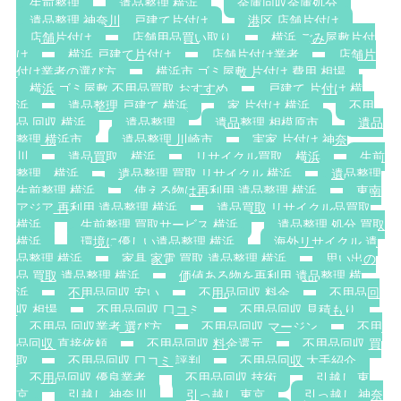
生前整理
遺品整理 横浜
金庫回収金庫処分
遺品整理 神奈川，戸建て片付け
港区 店舗片付け
店舗片付け
店舗用品買い取り
横浜 ごみ屋敷片付
け
横浜 戸建て片付け
店舗片付け業者
店舗片
付け業者の選び方
横浜市 ゴミ屋敷 片付け 費用 相場
横浜 ゴミ屋敷 不用品買取 おすすめ
戸建て 片付け 横
浜
遺品整理 戸建て 横浜
家 片付け 横浜
不用
品 回収 横浜
遺品整理
遺品整理 相模原市
遺品
整理 横浜市
遺品整理 川崎市
実家 片付け 神奈
川
遺品買取 横浜
リサイクル買取 横浜
生前
整理 横浜
遺品整理 買取 リサイクル 横浜
遺品整理
生前整理 横浜
使える物は再利用 遺品整理 横浜
東南
アジア 再利用 遺品整理 横浜
遺品買取 リサイクル品買取
横浜
生前整理 買取サービス 横浜
遺品整理 処分 買取
横浜
環境に優しい遺品整理 横浜
海外リサイクル 遺
品整理 横浜
家具 家電 買取 遺品整理 横浜
思い出の
品 買取 遺品整理 横浜
価値ある物を再利用 遺品整理 横
浜
不用品回収 安い
不用品回収 料金
不用品回
収 相場
不用品回収 口コミ
不用品回収 見積もり
不用品 回収業者 選び方
不用品回収 マージン
不用
品回収 直接依頼
不用品回収 料金還元
不用品回収 買
取
不用品回収 口コミ 評判
不用品回収 大手紹介
不用品回収 優良業者
不用品回収 技術
引越し 東
京
引越し 神奈川
引っ越し 東京
引っ越し 神奈