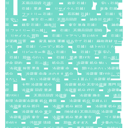
川
不用品回収 引越し
格安 引越し
安い 引越
し
引越し業者
リサイクル 引越し
単身 引越
し
ファミリー 引越し
長距離 引越し
引越し 東
京 安い
東京 引っ越し 不用品回収
神奈川 引越し 丁
寧
格安 引越し 神奈川
東京 単身 引越し
神奈
川 ファミリー 引っ越し
引越し 不用品回収 同時
引越
し リサイクル 買取
引越し エアコン 取り付け
引越し
洗濯機 設置
家具 解体 運搬 組み立て 引越し 梱包資材 サー
ビス
引越し シーズン 料金
引越し 値上がり しな
い
リピーター率 高い 引越し
引越し 丁寧 安心
引越し 荷物 少ない
引越し 業者 選び方
引っ越し
代金 節約
引っ越し 処分品
冷蔵庫 処分 怖い
冷蔵庫 放置 悪臭
冷蔵庫 虫
開けられない 冷蔵庫
処分
冷蔵庫 中身 そのまま 処分
冷蔵庫 運び出し で
きない
古い 冷蔵庫 処分
一人暮らし 冷蔵庫 処
分
大型 冷蔵庫 処分
冷蔵庫 処分 不安冷蔵庫 専門 回
収
冷蔵庫 回収 業者
冷蔵庫 処分 代行
冷蔵庫
運び出し
不用品回収 冷蔵庫
冷蔵庫 撤去
遺品
整理 冷蔵庫冷蔵庫 処分 費用
冷蔵庫 処分 見積もり
冷蔵庫 処分 即日
冷蔵庫 処分 相談
冷蔵庫 処分 格
安
冷蔵庫 処分 東京
[地域名] 不用品回収 冷蔵庫
冷蔵庫 回収 東京
冷蔵庫 処分 業者 東京
ゴミ屋敷
片付け
汚部屋 清掃
荷物 多すぎる
大量のコレ