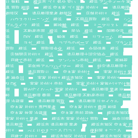
り 無料
横浜市 ゴミ 処分 安い
横浜 アンティーク 家
具 買取 相場
横浜 空き家 ゴミ屋敷 片付け
遺品整理
都筑区
遺品整理業者 都筑区
店舗片付け 横浜
ハウスクリーニング 横浜
不用品買取 横浜
シン
プルライフ 横浜
断捨離 横浜
ミニマリスト 横
浜
不動産売買 横浜
民泊 横浜
国際交流 横
浜
DIY 横浜
解体 横浜
リフォーム 横
浜
ヨガ 横浜
コブラのポーズ 横浜
ブランド
買取 横浜
買取現金化 横浜
合同供養 横浜
店舗閉店片付け 横浜
遺品整理士認定協会 横浜
戸建て売却 横浜
マンション売却 横浜
孤独死
横浜
若年性アルツハイマー 横浜
特定遺品整理士
横浜
遺品買取り
空き家 片付け
実家 片付け 業
者 神奈川
実家 片付け 横浜市旭区
実家 片付け
5LDK
実家 片付け 売却
実家 片付け 家族だけでは無
理
親が亡くなった 実家 片付け
遺品整理 業者 比
較
遺品整理 費用
遺品整理 不動産売却
遺品整
理 冷蔵庫
遺品整理 買取
遺品整理 リサイクル
空き家 片付け 専門業者
空き家 片付け 費用 相場
空き家 放置 冷蔵庫
空き家 売却 荷物
横浜市旭区
実家 片付け 業者
横浜市 実家 片付け 買取
神奈川県
遺品整理
横浜市 遺品整理 業者
横浜市旭区 空き家 片
付け
べんりやまごころ 口コミ
便利屋 まごころ
戸建て 片付け
横浜市旭区 片付け
横浜市旭区 実家