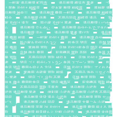
一軒家 遺品整理 町田市
遺品整理 横浜市 業者
ゴ
ミ屋敷 片付け 相模原
空き家 整理 相模原
孤独死 遺
品整理 神奈川
遺品整理 費用 一軒家
遺品整理 相模原
料金
遺品整理 供養
不用品回収 相模原 遺品
実
家 片付け 遠方
親の家 片付け 業者
遺品整理 いつか
ら
遺品整理 立ち会い
遺品整理 自分たちで できな
い
遺品整理 流れ
遺品整理 業者 選び方
遺品整
理 費用 相場
一軒家 片付け 費用
遺品整理 自分
で
親の家を片付けるコツ
飲食店 閉店
店舗 閉
店 費用
業務用 買取
店舗 片付け飲食店 閉店 処
分
店舗 撤去 費用
厨房機器 買取 高額
食器 大
量 買取
不用品回収 買取 値引き
店舗 片付け 業
者
閉店 ゴミ 処分レストラン 食器 スプーン 買取
飲
食店 閉店 費用を抑える 方法
店舗 片付け 買取してくれる
業者
業務用 冷蔵庫 買取 相場
不用品 海外 リサイク
ル 業者
閉店 ゴミ 分別 不要
店舗 整理 買取
居
抜き 撤去 費用飲食店
閉店 練馬区
厨房機器 買取 横
浜
不用品回収 買取 千葉市
遺品整理 山武市
山
武市 遺品整理 業者
便利屋 山武市 遺品整理 山武市 不用品
回収
遺品整理 賃貸 退去 山武市
遺品整理 買取 サー
ビス
遺品整理 小銭 回収
遺品整理 大量ごみ 山武
市
遺品整理 平屋 2K 片付け
遺品整理 費用 抑える 買
取
遺品整理 相見積もり 比較 山武市
遺品整理 未使用