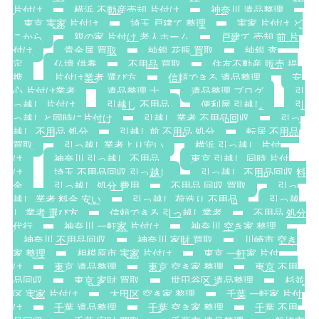
片付け
横浜 不動産売却 片付け
神奈川 遺品整理
東京 実家 片付け
埼玉 戸建て 整理
実家 片付け ど
こから
親の家 片付け 老人ホーム
戸建て 売却 前 片
付け
貴金属 買取
純銀 花瓶 買取
純銀 査
定
仏壇 供養
不用品 買取
住友不動産 販売 提
携
片付け業者 選び方
信頼できる 遺品整理
安
心 片付け業者
遺品整理 士
遺品整理 ブログ
引
っ越し 片付け
引越し 不用品
便利屋 引越し
引
っ越しと同時に片付け
引越し 業者 不用品回収
引っ
越し 不用品 処分
引越し前 不用品 処分
転居 不用品
買取
引っ越し業者より安い
横浜 引っ越し 片付
け
神奈川 引っ越し 不用品
東京 引越し 同時 片付
け
埼玉 不用品回収 引っ越し
引っ越し 不用品回収 料
金
引っ越し 処分 費用
不用品 回収 買取
引っ
越し 業者 料金 安い
引っ越し 荷造り 不用品
引っ越
し 業者 選び方
信頼できる 引っ越し業者
不用品 処分
代行
神奈川 一軒家 片付け
神奈川 空き家 整理
神奈川 不用品回収
神奈川 家財 買取
川崎市 空き
家 整理
相模原市 実家 片付け
東京 一軒家 片付
け
東京 遺品整理
東京 空き家 整理
東京 不用
品回収
東京 家財 買取
世田谷区 遺品整理
杉並
区 実家 片付け
大田区 空き家 整理
千葉 一軒家 片付
け
千葉 遺品整理
千葉 空き家 整理
千葉 不用