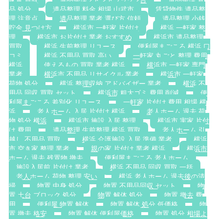
家電 買取
遺品整理 2トントラック 2台
遺品整理 食
品 処分
遺品整理 料金 相場 山武市
賃貸物件 遺品整
理 注意点
遺品整理 業者 選び方 信頼
遺品整理 小銭
貯金 見つけ方
横浜市 一軒家 片付け
横浜 一軒家 整
理
横浜市 お片付け 業者 おすすめ
横浜市 遺品整理
買取
横浜 生前整理 リユース
便利屋まごころ 横浜 口
コミ
横浜 不用品 買取 高い
一軒家 丸ごと 整理 費用
横浜
使えるもの 買取 業者 横浜
横浜市 一軒家 専門
業者
横浜市 不用品 リサイクル 業者
横浜市 一軒家
荷物 処分
横浜 整理収納 アドバイザー 業者
横浜 不
用品 回収 買取 セット
横浜市 粗大ゴミ 費用 削減
便
利屋まごころ 差別化 リユース
一軒家 片付け 費用 相場 横
浜
老人ホーム 入居 片付け 横浜
老人ホーム 退去 荷
物 処分 横浜
横浜市 施設 入居 整理
横浜市 実家 片付
け 費用
遺品整理 生前整理 横浜 買取
老人ホーム 引
越し 不用品 買取
横浜 介護施設 入居 準備 業者
横浜
市 空き家 整理 業者
親の家 片付け 業者 横浜
横浜市
ホーム 退去 残置物 撤去
便利屋まごころ 老人ホーム
施設入居前 片付け 業者
横浜 不用品 回収 買取 一括
老人ホーム 荷物 整理 安い
横浜 老人ホーム 退去後の清
掃
物置 中身 処分
物置 不用品回収 セット
物
置 土台 ブロック 処分
物置 解体 処分
物置 撤去 費
用
便利屋 物置 解体
物置 解体 処分 低価格
物
置 撤去 格安
物置 解体 便利屋価格
物置 処分 相場よ