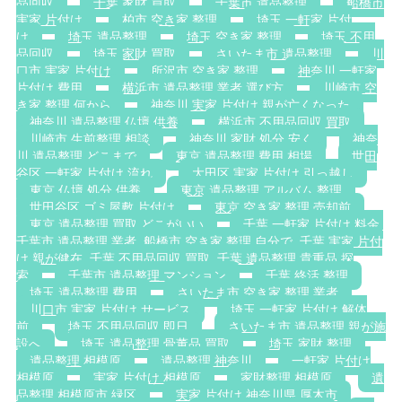
品回収
千葉 家財 買取
千葉市 遺品整理
船橋市
実家 片付け
柏市 空き家 整理
埼玉 一軒家 片付
け
埼玉 遺品整理
埼玉 空き家 整理
埼玉 不用
品回収
埼玉 家財 買取
さいたま市 遺品整理
川
口市 実家 片付け
所沢市 空き家 整理
神奈川 一軒家
片付け 費用
横浜市 遺品整理 業者 選び方
川崎市 空
き家 整理 何から
神奈川 実家 片付け 親が亡くなった
神奈川 遺品整理 仏壇 供養
横浜市 不用品回収 買取
川崎市 生前整理 相談
神奈川 家財 処分 安く
神奈
川 遺品整理 どこまで
東京 遺品整理 費用 相場
世田
谷区 一軒家 片付け 流れ
大田区 実家 片付け 引っ越し
東京 仏壇 処分 供養
東京 遺品整理 アルバム 整理
世田谷区 ゴミ屋敷 片付け
東京 空き家 整理 売却前
東京 遺品整理 買取 どこがいい
千葉 一軒家 片付け 料金.
千葉市 遺品整理 業者. 船橋市 空き家 整理 自分で. 千葉 実家 片付
け 親が健在. 千葉 不用品回収 買取. 千葉 遺品整理 貴重品 探
索
千葉市 遺品整理 マンション
千葉 終活 整理
埼玉 遺品整理 費用
さいたま市 空き家 整理 業者
川口市 実家 片付け サービス
埼玉 一軒家 片付け 解体
前
埼玉 不用品回収 即日
さいたま市 遺品整理 親が施
設へ
埼玉 遺品整理 骨董品 買取
埼玉 家財 整理
遺品整理 相模原
遺品整理 神奈川
一軒家 片付け
相模原
実家 片付け 相模原
家財整理 相模原
遺
品整理 相模原市 緑区
実家 片付け 神奈川県 厚木市