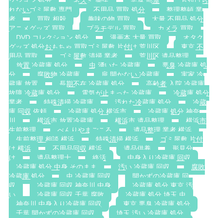
クション 処分
ネズミ 発生
悪臭 部屋
片付けら
れないゴミ屋敷 専門
不用品 買取 処分
整理整頓 業
者
買取 相殺
趣味の物 買取
大量 不用品 処分
アニメグッズ 買取
プラモデル 買取
カメラ 買取
DVD コレクション 処分
漫画本 大量 買取
オタク
グッズ 処分おもちゃ 買取ゴミ屋敷 片付け 荒川区
東京 不
用品 買取
ゴミ屋敷 清掃 業者
荒川区 遺品整理
放置 冷蔵庫 処分
虫 湧いた 冷蔵庫
悪臭 冷蔵庫 処
分
腐敗物 冷蔵庫
扉 開かない 冷蔵庫
実家 冷
蔵庫 放置
長期不在 冷蔵庫 処分
高齢者 入院 冷蔵庫
故障 冷蔵庫 処分
電気が止まった 冷蔵庫
冷蔵庫 処分
業者
特殊清掃 冷蔵庫
汚れた冷蔵庫 処分
冷蔵
庫 回収 依頼
冷蔵庫 処分 横浜市
冷蔵庫 処分 神奈
川
横浜市 放置冷蔵庫
横浜市 遺品整理
横浜市
生前整理
べんりやまごころ
遺品整理 業者 横浜
生前整理 相談 横浜
特殊清掃 横浜
ゴミ屋敷 片付
け 横浜
不用品回収 横浜
遺品供養
形見分
け
遺品整理士
終活
中身入り冷蔵庫 回収
冷蔵庫 処分 中身 そのまま
汚い 冷蔵庫 回収
腐敗
冷蔵庫 処分
虫 冷蔵庫 回収
開かずの冷蔵庫 回
収
冷蔵庫 回収 神奈川 中身
冷蔵庫 処分 東京 汚
い
冷蔵庫 回収 千葉 腐敗
冷蔵庫 処分 埼玉 虫
神奈川 中身入り冷蔵庫 回収
東京 悪臭 冷蔵庫 処分
千葉 開かずの冷蔵庫 回収
埼玉 汚い 冷蔵庫 処分