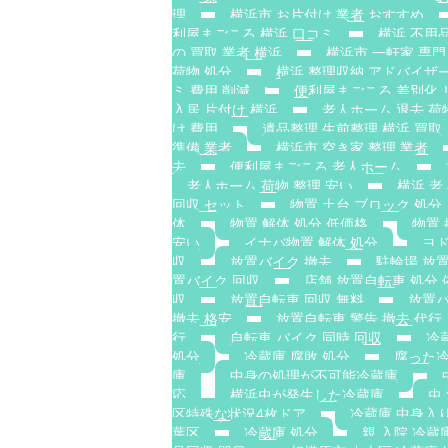
理
横浜市 お片付け 業者 おすすめ
利屋まごころ 横浜 口コミ
横浜 不用品
の 買取 業者 横浜
横浜市 一軒家 専門
荷物 処分
横浜 整理収納 アドバイザー
ミ 費用 削減
便利屋まごころ 差別化 
入居 片付け 横浜
老人ホーム 退去 荷
け 費用
遺品整理 生前整理 横浜 買取
準備 業者
横浜市 空き家 整理 業者
去
便利屋まごころ 老人ホーム
老人ホーム 荷物 整理 安い
横浜 老
回収 セット
物置 土台 ブロック 処分
体
物置 解体 処分 低価格
物置 
安い
イナバ物置 解体 処分
ヨド
収
放置バイク 撤去
駐輪場 放
置バイク 回収
店舗 放置自転車 処分 
収
放置自転車 回収 無料
放置バ
撤去 格安
放置自転車 警告 撤去 代行
行
自転車 バイク 同時 回収
冷
処分
冷蔵庫 腐敗 処分
腐った冷
庫
中身の処理が不可能冷蔵庫
応
横浜虫が発生した冷蔵庫
虫
区特殊な状況4枚ドア
冷蔵庫 中身入
葉区
冷蔵庫 処分
親 入院 冷蔵