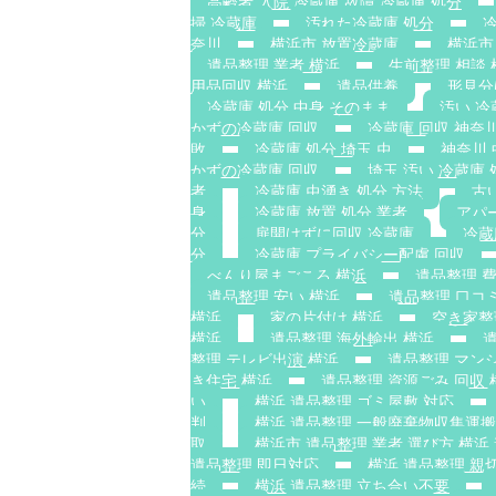
高齢者 入院 冷蔵庫 故障 冷蔵庫 処分
掃 冷蔵庫
汚れた冷蔵庫 処分
冷
奈川
横浜市 放置冷蔵庫
横浜市
遺品整理 業者 横浜
生前整理 相談 
用品回収 横浜
遺品供養
形見分
冷蔵庫 処分 中身 そのまま
汚い 冷
かずの冷蔵庫 回収
冷蔵庫 回収 神奈
敗
冷蔵庫 処分 埼玉 虫
神奈川
かずの冷蔵庫 回収
埼玉 汚い 冷蔵庫 
者
冷蔵庫 虫湧き 処分 方法
古
身
冷蔵庫 放置 処分 業者
アパ
分
扉開けずに回収 冷蔵庫
冷蔵
分
冷蔵庫 プライバシー配慮 回収
べんり屋まごころ 横浜
遺品整理 費
遺品整理 安い 横浜
遺品整理 口コ
横浜
家の片付け 横浜
空き家整
横浜
遺品整理 海外輸出 横浜
整理 テレビ出演 横浜
遺品整理 マン
き住宅 横浜
遺品整理 資源ごみ 回収 
い
横浜 遺品整理 ゴミ屋敷 対応
判
横浜 遺品整理 一般廃棄物収集運
取
横浜市 遺品整理 業者 選び方 横浜
遺品整理 即日対応
横浜 遺品整理 親
続
横浜 遺品整理 立ち合い不要