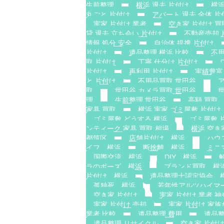
生前整理
横浜 退去 片付け
横浜
丸ごと 片付け
アパート 退去 全体 片
実家 片付け 業者
空き家 片付け 買
貸 退去 立ち会い 片付け
不動産売却 
情報 処分 安全
自治体 提携 片付け
片付け
遺品整理 横浜 比較
不用
取 片付け
丁寧 仕分け 片付け
片付け
再利用 片付け
実績豊富
と 片付け
不用品買取 世田谷
取
世田谷 カメラ買取 世田谷
理
生前整理 世田谷
高額 買取
家具 買取
横浜 実家 ゴミ屋敷 片付け
ゴミ屋敷 どうする 横浜
ゴミ屋敷 
ンティーク 家具 買取 相場
横浜 空き
都筑区
店舗片付け 横浜
ハウ
イフ 横浜
断捨離 横浜
ミニ
国際交流 横浜
DIY 横浜
ラのポーズ 横浜
ブランド買取 横
片付け 横浜
遺品整理士認定協会 
孤独死 横浜
若年性アルツハイマ
空き家 片付け
実家 片付け 業者 神
実家 片付け 売却
実家 片付け 家
業者 比較
遺品整理 費用
遺品整
遺品整理 リサイクル
空き家 片付け