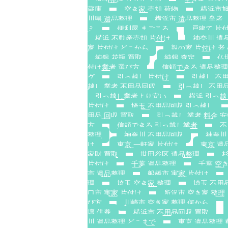
蔵庫
空き家 売却 荷物
横浜市旭
川県 遺品整理
横浜市 遺品整理 業者
ミ
便利屋 まごころ
戸建て 片
横浜 不動産売却 片付け
神奈川 遺
家 片付け どこから
親の家 片付け 
純銀 花瓶 買取
純銀 査定
仏
付け業者 選び方
信頼できる 遺品整理
グ
引っ越し 片付け
引越し 不
越し 業者 不用品回収
引っ越し 不用品
引っ越し業者より安い
横浜 引っ越
片付け
埼玉 不用品回収 引っ越し
用品 回収 買取
引っ越し 業者 料金 
方
信頼できる 引っ越し業者
不
整理
神奈川 不用品回収
神奈川
け
東京 一軒家 片付け
東京 遺
家財 買取
世田谷区 遺品整理
杉
片付け
千葉 遺品整理
千葉 空
市 遺品整理
船橋市 実家 片付け
理
埼玉 空き家 整理
埼玉 不用
口市 実家 片付け
所沢市 空き家 整理
び方
川崎市 空き家 整理 何から
壇 供養
横浜市 不用品回収 買取
川 遺品整理 どこまで
東京 遺品整理 