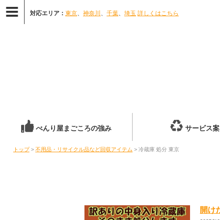
対応エリア：
東京
、
神奈川
、
千葉
、
埼玉
詳しくはこちら
べんり屋まごころの強み
サービス案
トップ
>
不用品・リサイクル品など回収アイテム
> 冷蔵庫 処分 東京
開け