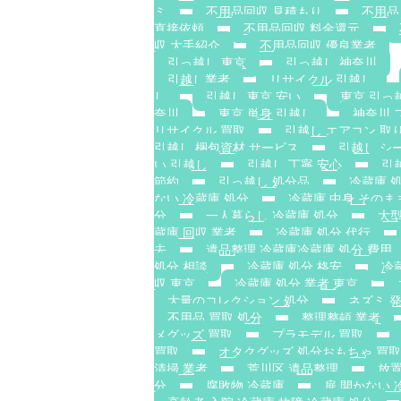
ミ
不用品回収 見積もり
不用品
直接依頼
不用品回収 料金還元
収 大手紹介
不用品回収 優良業者
引っ越し 東京
引っ越し 神奈川
引越し業者
リサイクル 引越し
し
引越し 東京 安い
東京 引っ
奈川
東京 単身 引越し
神奈川 
リサイクル 買取
引越し エアコン 取
引越し 梱包資材 サービス
引越し シ
い 引越し
引越し 丁寧 安心
引
節約
引っ越し 処分品
冷蔵庫 
ない 冷蔵庫 処分
冷蔵庫 中身 そのま
分
一人暮らし 冷蔵庫 処分
大型
蔵庫 回収 業者
冷蔵庫 処分 代行
去
遺品整理 冷蔵庫冷蔵庫 処分 費用
処分 相談
冷蔵庫 処分 格安
冷
収 東京
冷蔵庫 処分 業者 東京
大量のコレクション 処分
ネズミ 
不用品 買取 処分
整理整頓 業者
メグッズ 買取
プラモデル 買取
買取
オタクグッズ 処分おもちゃ 買取
清掃 業者
荒川区 遺品整理
放置
分
腐敗物 冷蔵庫
扉 開かない 