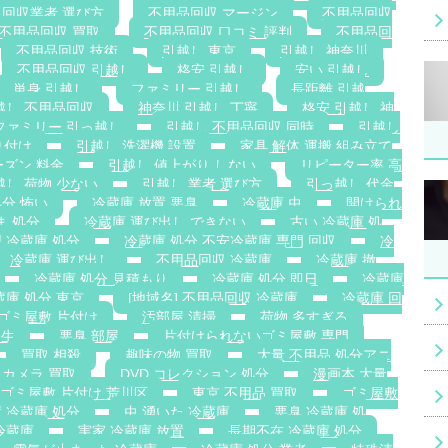
 回収業者 選び方
不用品回収 マージン
不用品回収
不用品回収 買取
不用品回収 口コミ 評判
不用品回
不用品回収 技術
引越し 東京
引越し 神奈川
不用品回収 引越し
格安 引越し
安い 引越し
単身 引越し
ファミリー 引越し
長距離 引越
越し 不用品回収
神奈川 引越し 丁寧
格安 引越し 神
ファミリー 引っ越し
引越し 不用品回収 同時
引越し
り付け
引越し 洗濯機 設置
家具 解体 運搬 組み立て
ーズン 料金
引越し 値上がり しない
リピーター率 高
越し 荷物 少ない
引越し 業者 選び方
引っ越し 代金
処分 怖い
冷蔵庫 放置 悪臭
冷蔵庫 虫
開けられ
ま 処分
冷蔵庫 運び出し できない
古い 冷蔵庫 処
 冷蔵庫 処分
冷蔵庫 処分 不安冷蔵庫 専門 回収
冷
冷蔵庫 運び出し
不用品回収 冷蔵庫
冷蔵庫 撤
冷蔵庫 処分 見積もり
冷蔵庫 処分 即日
冷蔵庫
蔵庫 処分 東京
[地域名] 不用品回収 冷蔵庫
冷蔵庫 回
ゴミ屋敷 片付け
汚部屋 清掃
荷物 多すぎる
発生
悪臭 部屋
片付けられないゴミ屋敷 専門
買取 相殺
趣味の物 買取
大量 不用品 処分アニ
カメラ 買取
DVD コレクション 処分
漫画本 大量
ゴミ屋敷 片付け 荒川区
東京 不用品 買取
ゴミ屋敷
 冷蔵庫 処分
虫 湧いた 冷蔵庫
悪臭 冷蔵庫 処
冷蔵庫
実家 冷蔵庫 放置
長期不在 冷蔵庫 処分