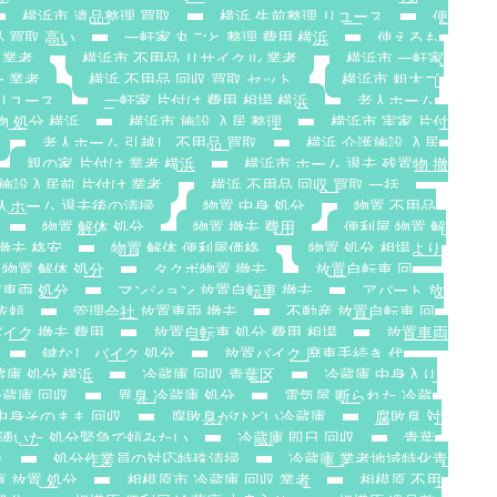
横浜市 遺品整理 買取
横浜 生前整理 リユース
便
 買取 高い
一軒家 丸ごと 整理 費用 横浜
使えるも
 業者
横浜市 不用品 リサイクル 業者
横浜市 一軒家
 業者
横浜 不用品 回収 買取 セット
横浜市 粗大ゴ
リユース
一軒家 片付け 費用 相場 横浜
老人ホーム
物 処分 横浜
横浜市 施設 入居 整理
横浜市 実家 片付
老人ホーム 引越し 不用品 買取
横浜 介護施設 入居
親の家 片付け 業者 横浜
横浜市 ホーム 退去 残置物 撤
施設入居前 片付け 業者
横浜 不用品 回収 買取 一括
人ホーム 退去後の清掃
物置 中身 処分
物置 不用品
物置 解体 処分
物置 撤去 費用
便利屋 物置 解
撤去 格安
物置 解体 便利屋価格
物置 処分 相場より
物置 解体 処分
タクボ物置 撤去
放置自転車 回
置車両 処分
マンション 放置自転車 撤去
アパート 放
依頼
管理会社 放置車両 撤去
不動産 放置自転車 回
イク 撤去 費用
放置自転車 処分 費用 相場
放置車両
鍵なし バイク 処分
放置バイク 廃車手続き 代
蔵庫 処分 横浜
冷蔵庫 回収 青葉区
冷蔵庫 中身入り
蔵庫 回収
異臭 冷蔵庫 処分
電気屋 断られた 冷蔵
中身そのまま 回収
腐敗臭がひどい冷蔵庫
腐敗臭 対
 湧いた 処分緊急で頼みたい
冷蔵庫 即日 回収
青葉
り
処分作業員の対応特殊清掃
冷蔵庫 業者地域特化青
庫 放置 処分
相模原市 冷蔵庫 回収 業者
相模原 不用