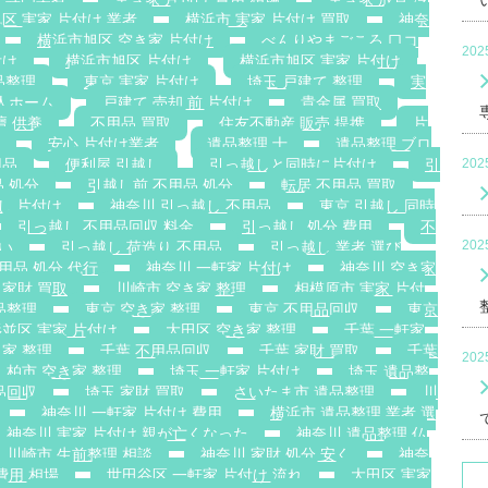
区 実家 片付け 業者
横浜市 実家 片付け 買取
神奈
横浜市旭区 空き家 片付け
べんりやまごころ 口コ
20
付け
横浜市旭区 片付け
横浜市旭区 実家 片付け
品整理
東京 実家 片付け
埼玉 戸建て 整理
実
老人ホーム
戸建て 売却 前 片付け
貴金属 買取
壇 供養
不用品 買取
住友不動産 販売 提携
片
安心 片付け業者
遺品整理 士
遺品整理 ブロ
用品
便利屋 引越し
引っ越しと同時に片付け
引
20
 処分
引越し前 不用品 処分
転居 不用品 買取
し 片付け
神奈川 引っ越し 不用品
東京 引越し 同時
引っ越し 不用品回収 料金
引っ越し 処分 費用
不
20
安い
引っ越し 荷造り 不用品
引っ越し 業者 選び
用品 処分 代行
神奈川 一軒家 片付け
神奈川 空き家
 家財 買取
川崎市 空き家 整理
相模原市 実家 片付
品整理
東京 空き家 整理
東京 不用品回収
東京
並区 実家 片付け
大田区 空き家 整理
千葉 一軒家
き家 整理
千葉 不用品回収
千葉 家財 買取
千葉
20
柏市 空き家 整理
埼玉 一軒家 片付け
埼玉 遺品整
品回収
埼玉 家財 買取
さいたま市 遺品整理
川
神奈川 一軒家 片付け 費用
横浜市 遺品整理 業者 選
神奈川 実家 片付け 親が亡くなった
神奈川 遺品整理 仏
川崎市 生前整理 相談
神奈川 家財 処分 安く
神奈
費用 相場
世田谷区 一軒家 片付け 流れ
大田区 実家