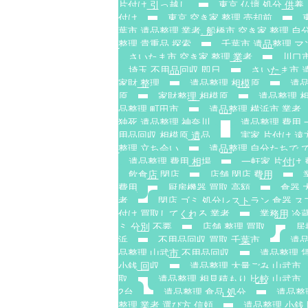
片付け 引っ越し
東京 仏壇 処分 供養
付け
東京 空き家 整理 売却前
葉市 遺品整理 業者. 船橋市 空き家 整理 自分
整理 貴重品 探索
千葉市 遺品整理 マ
さいたま市 空き家 整理 業者
川口市
埼玉 不用品回収 即日
さいたま市 
家財 整理
遺品整理 相模原
遺品
原
家財整理 相模原
遺品整理 
品整理 町田市
遺品整理 横浜市 業者
独死 遺品整理 神奈川
遺品整理 費用 
用品回収 相模原 遺品
実家 片付け 遠
整理 立ち会い
遺品整理 自分たちで 
遺品整理 費用 相場
一軒家 片付け 
飲食店 閉店
店舗 閉店 費用
費用
厨房機器 買取 高額
食器 
者
閉店 ゴミ 処分レストラン 食器 ス
付け 買取してくれる 業者
業務用 冷
ミ 分別 不要
店舗 整理 買取
居
浜
不用品回収 買取 千葉市
遺品
品整理 山武市 不用品回収
遺品整理 
小銭 回収
遺品整理 大量ごみ 山武市
取
遺品整理 相見積もり 比較 山武市
2台
遺品整理 食品 処分
遺品整
整理 業者 選び方 信頼
遺品整理 小銭