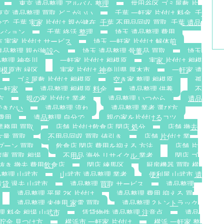
東京 遺品整理 アルバム 整理
世田谷区 ゴミ屋敷 片
東京 遺品整理 買取 どこがいい
千葉 一軒家 片付け 料金. 千
で. 千葉 実家 片付け 親が健在. 千葉 不用品回収 買取. 千葉 遺品
ンション
千葉 終活 整理
埼玉 遺品整理 費用
 実家 片付け サービス
埼玉 一軒家 片付け 解体前
遺品整理 親が施設へ
埼玉 遺品整理 骨董品 買取
埼玉
整理 神奈川
一軒家 片付け 相模原
実家 片付け 相模
相模原市 緑区
実家 片付け 神奈川県 厚木市
一軒家 遺
ゴミ屋敷 片付け 相模原
空き家 整理 相模原
孤
一軒家
遺品整理 相模原 料金
遺品整理 供養
不
方
親の家 片付け 業者
遺品整理 いつから
遺品
できない
遺品整理 流れ
遺品整理 業者 選び方
費用
遺品整理 自分で
親の家を片付けるコツ
業務用 買取
店舗 片付け飲食店 閉店 処分
店舗 撤去
大量 買取
不用品回収 買取 値引き
店舗 片付け 業
プーン 買取
飲食店 閉店 費用を抑える 方法
店舗 片
蔵庫 買取 相場
不用品 海外 リサイクル 業者
閉店 ゴ
抜き 撤去 費用飲食店
閉店 練馬区
厨房機器 買取 横
整理 山武市
山武市 遺品整理 業者
便利屋 山武市 遺
賃貸 退去 山武市
遺品整理 買取 サービス
遺品整理
遺品整理 平屋 2K 片付け
遺品整理 費用 抑える 買
遺品整理 未使用 家電 買取
遺品整理 2トントラック
理 料金 相場 山武市
賃貸物件 遺品整理 注意点
遺品
 貯金 見つけ方
横浜市 一軒家 片付け
横浜 一軒家 整