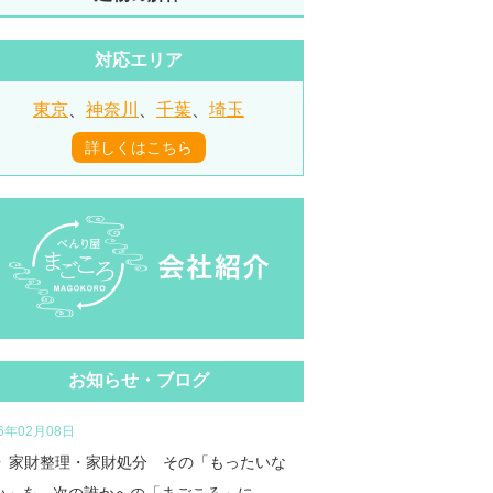
対応エリア
東京
、
神奈川
、
千葉
、
埼玉
詳しくはこちら
お知らせ・ブログ
26年02月08日
家財整理・家財処分 その「もったいな