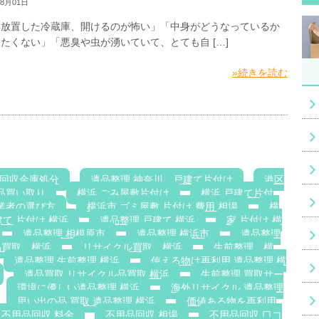
08月01日
年放置した冷蔵庫、開けるのが怖い」「中身がどうなっているか
たくない」「悪臭や虫が湧いていて、とても自 […]
»続きを読む
回収金庫処分
遺品整理 神奈川，戸建て片付け
港区
品買い取り
横浜 ごみ屋敷片付け
横浜 戸建て片付
業者の選び方
横浜市 ゴミ屋敷 片付け 費用 相場
横
て 片付け 横浜
遺品整理 戸建て 横浜
家 片付け 横
遺品整理 相模原市
遺品整理 横浜市
遺品整理
品買取 横浜
リサイクル買取 横浜
生前整理 横
遺品整理 生前整理 横浜
使える物は再利用 遺品整理 横
遺品買取 リサイクル品買取 横浜
生前整理 買取サー
環境に優しい遺品整理 横浜
海外リサイクル 遺品整理
思い出の品 買取 遺品整理 横浜
価値ある物を再利用
不用品回収 料金
不用品回収 相場
不用品回収 口コ