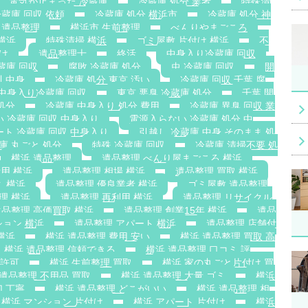
電気が止まった 冷蔵庫
冷蔵庫 処分 業者
特殊清
蔵庫 回収 依頼
冷蔵庫 処分 横浜市
冷蔵庫 処分 神
 遺品整理
横浜市 生前整理
べんりやまごころ
横浜
特殊清掃 横浜
ゴミ屋敷 片付け 横浜
不
け
遺品整理士
終活
中身入り冷蔵庫 回収
蔵庫 回収
腐敗 冷蔵庫 処分
虫 冷蔵庫 回収
開
川 中身
冷蔵庫 処分 東京 汚い
冷蔵庫 回収 千葉 腐
 中身入り冷蔵庫 回収
東京 悪臭 冷蔵庫 処分
千葉 開
処分
冷蔵庫 中身入り 処分 費用
冷蔵庫 異臭 回収 業
い 冷蔵庫 回収 中身入り
電源入らない 冷蔵庫 処分 中
ート 冷蔵庫 回収 中身入り
引越し 冷蔵庫 中身 そのまま 処
庫 丸ごと 処分
特殊 冷蔵庫 回収
冷蔵庫 清掃不要 処
横浜 遺品整理
遺品整理 べんり屋まごころ 横浜
用 横浜
遺品整理 相場 横浜
遺品整理 買取 横浜
ミ 横浜
遺品整理 優良業者 横浜
ゴミ屋敷 遺品整理
理 横浜
遺品整理 再利用 横浜
遺品整理 リサイクル
遺品整理 高価買取 横浜
遺品整理 創業15年 横浜
遺品
ション 横浜
遺品整理 アパート 横浜
遺品整理 店舗付
横浜
横浜 遺品整理 費用 安い
横浜 遺品整理 買取 高
横浜 遺品整理 信頼できる
横浜 遺品整理 口コミ 評
搬許可
横浜 生前整理 買取
横浜 家の丸ごと片付け 買
 遺品整理 不用品 買取
横浜 遺品整理 大量 ゴミ
横浜
切 丁寧
横浜 遺品整理 どこがいい
横浜 遺品整理 相
横浜 マンション 片付け
横浜 アパート 片付け
横浜