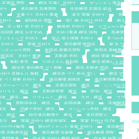
 不用品 買取
横浜 引越し 片付け
マンション 退去
付け
遺品整理 高価買取
生前整理 不用品 処分
取
大量ゴミ 片付け 業者
遠方 実家 片付け
賃
片付け
家財処分 買取
探し物 片付け 代行
個人
引っ越し前 片付け
解体前 片付け
リフォーム前
品回収 横浜 おすすめ
片付け業者 横浜 評判
高価買
ワンストップ 片付け
安心 個人情報 片付け
見つかる
 片付け
実家 片付け
遺品整理 世田谷
家 丸ご
アンティーク買取
世田谷 骨董品買取
世田谷 着物買
世田谷区 片付け 業者
不動産 売却
相続 実家 整
無料 査定
リサイクル 再利用
横浜 昭和レトロ
横浜市 遺品整理 ゴミ屋敷
横浜 不動産 売却
片付け 見積もり 無料
横浜市 ゴミ 処分 安い
横浜 ア
家 ゴミ屋敷 片付け
遺品整理 都筑区
遺品整理業者
スクリーニング 横浜
不用品買取 横浜
シンプルラ
マリスト 横浜
不動産売買 横浜
民泊 横浜
解体 横浜
リフォーム 横浜
ヨガ 横浜
コブ
浜
買取現金化 横浜
合同供養 横浜
店舗閉店
横浜
戸建て売却 横浜
マンション売却 横浜
ー 横浜
特定遺品整理士 横浜
遺品買取り
奈川
実家 片付け 横浜市旭区
実家 片付け 5LDK
20
族だけでは無理
親が亡くなった 実家 片付け
遺品整理
理 不動産売却
遺品整理 冷蔵庫
遺品整理 買取
 専門業者
空き家 片付け 費用 相場
空き家 放置 冷