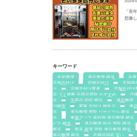
2025年
「長
想像し
キーワード
生前整理
遺品整理 横浜
金庫
店舗片付け
店舗片付け
店舗用
け
店舗片付け業者
店舗片付け
浜 ゴミ屋敷 不用品買取 おすすめ
戸建
浜
不用品 回収 横浜
遺品整理
川崎市
実家 片付け 神奈川
遺
浜
遺品整理 買取 リサイクル 横浜
浜
東南アジア 再利用 遺品整理 横浜
ビス 横浜
遺品整理 処分 買取 横浜
横浜
家具 家電 買取 遺品整理 横浜
遺品整理 横浜
不用品回収 安い