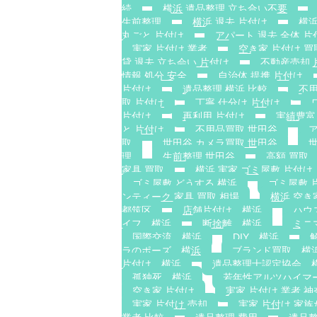
続
横浜 遺品整理 立ち合い不要
生前整理
横浜 退去 片付け
横浜
丸ごと 片付け
アパート 退去 全体 片
実家 片付け 業者
空き家 片付け 買
貸 退去 立ち会い 片付け
不動産売却 
情報 処分 安全
自治体 提携 片付け
片付け
遺品整理 横浜 比較
不用
取 片付け
丁寧 仕分け 片付け
片付け
再利用 片付け
実績豊富
と 片付け
不用品買取 世田谷
取
世田谷 カメラ買取 世田谷
理
生前整理 世田谷
高額 買取
家具 買取
横浜 実家 ゴミ屋敷 片付け
ゴミ屋敷 どうする 横浜
ゴミ屋敷 
ンティーク 家具 買取 相場
横浜 空き
都筑区
店舗片付け 横浜
ハウ
イフ 横浜
断捨離 横浜
ミニ
国際交流 横浜
DIY 横浜
ラのポーズ 横浜
ブランド買取 横
片付け 横浜
遺品整理士認定協会 
孤独死 横浜
若年性アルツハイマ
空き家 片付け
実家 片付け 業者 神
実家 片付け 売却
実家 片付け 家