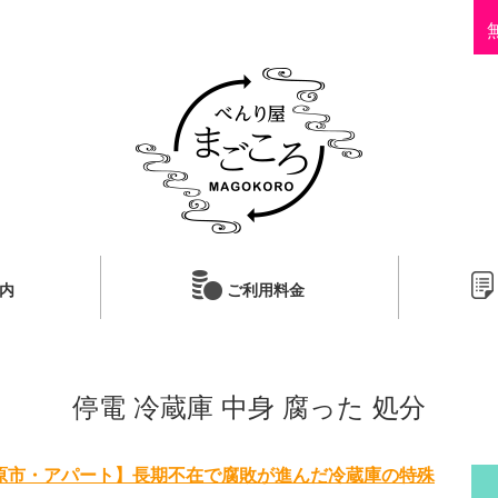
内
ご利用料金
停電 冷蔵庫 中身 腐った 処分
原市・アパート】長期不在で腐敗が進んだ冷蔵庫の特殊