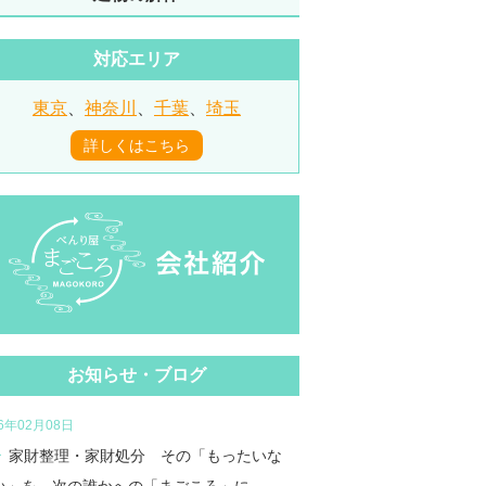
対応エリア
東京
、
神奈川
、
千葉
、
埼玉
詳しくはこちら
お知らせ・ブログ
26年02月08日
家財整理・家財処分 その「もったいな