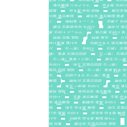
業者 比較
遺品整理 費用
遺品整
遺品整理 リサイクル
空き家 片付け
蔵庫
空き家 売却 荷物
横浜市旭
川県 遺品整理
横浜市 遺品整理 業者
ミ
便利屋 まごころ
戸建て 片
横浜 不動産売却 片付け
神奈川 遺
家 片付け どこから
親の家 片付け 
純銀 花瓶 買取
純銀 査定
仏
付け業者 選び方
信頼できる 遺品整理
グ
引っ越し 片付け
引越し 不
越し 業者 不用品回収
引っ越し 不用品
引っ越し業者より安い
横浜 引っ越
片付け
埼玉 不用品回収 引っ越し
用品 回収 買取
引っ越し 業者 料金 
方
信頼できる 引っ越し業者
不
整理
神奈川 不用品回収
神奈川
け
東京 一軒家 片付け
東京 遺
家財 買取
世田谷区 遺品整理
杉
片付け
千葉 遺品整理
千葉 空
市 遺品整理
船橋市 実家 片付け
理
埼玉 空き家 整理
埼玉 不用
口市 実家 片付け
所沢市 空き家 整理
び方
川崎市 空き家 整理 何から
壇 供養
横浜市 不用品回収 買取