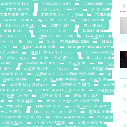
不用品回収 料金
不用品回収 相場
不用品回収 口コ
 回収業者 選び方
不用品回収 マージン
不用品回収
不用品回収 買取
不用品回収 口コミ 評判
不用品回
不用品回収 技術
引越し 東京
引越し 神奈川
不用品回収 引越し
格安 引越し
安い 引越し
単身 引越し
ファミリー 引越し
長距離 引越
越し 不用品回収
神奈川 引越し 丁寧
格安 引越し 神
ファミリー 引っ越し
引越し 不用品回収 同時
引越し
り付け
引越し 洗濯機 設置
家具 解体 運搬 組み立て
ーズン 料金
引越し 値上がり しない
リピーター率 高
越し 荷物 少ない
引越し 業者 選び方
引っ越し 代金
処分 怖い
冷蔵庫 放置 悪臭
冷蔵庫 虫
開けられ
ま 処分
冷蔵庫 運び出し できない
古い 冷蔵庫 処
 冷蔵庫 処分
冷蔵庫 処分 不安冷蔵庫 専門 回収
冷
冷蔵庫 運び出し
不用品回収 冷蔵庫
冷蔵庫 撤
冷蔵庫 処分 見積もり
冷蔵庫 処分 即日
冷蔵庫
蔵庫 処分 東京
[地域名] 不用品回収 冷蔵庫
冷蔵庫 回
ゴミ屋敷 片付け
汚部屋 清掃
荷物 多すぎる
発生
悪臭 部屋
片付けられないゴミ屋敷 専門
買取 相殺
趣味の物 買取
大量 不用品 処分アニ
カメラ 買取
DVD コレクション 処分
漫画本 大量
ゴミ屋敷 片付け 荒川区
東京 不用品 買取
ゴミ屋敷
 冷蔵庫 処分
虫 湧いた 冷蔵庫
悪臭 冷蔵庫 処