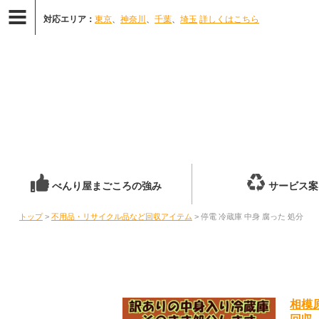
対応エリア：
東京
、
神奈川
、
千葉
、
埼玉
詳しくはこちら
べんり屋まごころの強み
サービス案
トップ
>
不用品・リサイクル品など回収アイテム
> 停電 冷蔵庫 中身 腐った 処分
相模