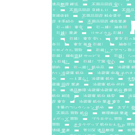
遺品整理 横浜
不用品回収 安い
ミ
不用品回収 見積もり
不用品
直接依頼
不用品回収 料金還元
収 大手紹介
不用品回収 優良業者
引っ越し 東京
引っ越し 神奈川
引越し業者
リサイクル 引越し
し
引越し 東京 安い
東京 引っ
奈川
東京 単身 引越し
神奈川 
リサイクル 買取
引越し エアコン 取
引越し 梱包資材 サービス
引越し シ
い 引越し
引越し 丁寧 安心
引
節約
引っ越し 処分品
冷蔵庫 
ない 冷蔵庫 処分
冷蔵庫 中身 そのま
分
一人暮らし 冷蔵庫 処分
大型
蔵庫 回収 業者
冷蔵庫 処分 代行
去
遺品整理 冷蔵庫冷蔵庫 処分 費用
処分 相談
冷蔵庫 処分 格安
冷
収 東京
冷蔵庫 処分 業者 東京
大量のコレクション 処分
ネズミ 
不用品 買取 処分
整理整頓 業者
メグッズ 買取
プラモデル 買取
買取
オタクグッズ 処分おもちゃ 買取
清掃 業者
荒川区 遺品整理
放置