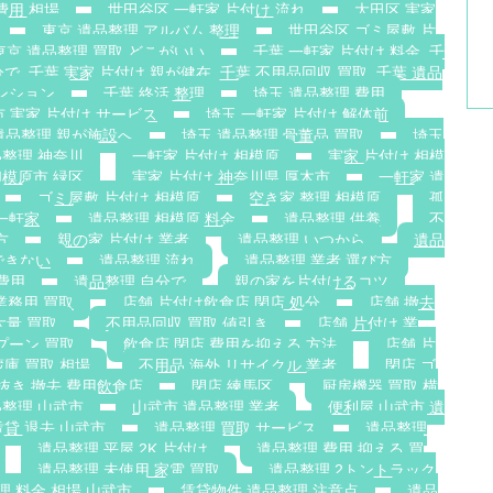
費用 相場
世田谷区 一軒家 片付け 流れ
大田区 実家
東京 遺品整理 アルバム 整理
世田谷区 ゴミ屋敷 片
東京 遺品整理 買取 どこがいい
千葉 一軒家 片付け 料金. 千
で. 千葉 実家 片付け 親が健在. 千葉 不用品回収 買取. 千葉 遺品
ンション
千葉 終活 整理
埼玉 遺品整理 費用
 実家 片付け サービス
埼玉 一軒家 片付け 解体前
遺品整理 親が施設へ
埼玉 遺品整理 骨董品 買取
埼玉
整理 神奈川
一軒家 片付け 相模原
実家 片付け 相模
相模原市 緑区
実家 片付け 神奈川県 厚木市
一軒家 遺
ゴミ屋敷 片付け 相模原
空き家 整理 相模原
孤
一軒家
遺品整理 相模原 料金
遺品整理 供養
不
方
親の家 片付け 業者
遺品整理 いつから
遺品
できない
遺品整理 流れ
遺品整理 業者 選び方
費用
遺品整理 自分で
親の家を片付けるコツ
業務用 買取
店舗 片付け飲食店 閉店 処分
店舗 撤去
大量 買取
不用品回収 買取 値引き
店舗 片付け 業
プーン 買取
飲食店 閉店 費用を抑える 方法
店舗 片
蔵庫 買取 相場
不用品 海外 リサイクル 業者
閉店 ゴ
抜き 撤去 費用飲食店
閉店 練馬区
厨房機器 買取 横
整理 山武市
山武市 遺品整理 業者
便利屋 山武市 遺
賃貸 退去 山武市
遺品整理 買取 サービス
遺品整理
遺品整理 平屋 2K 片付け
遺品整理 費用 抑える 買
遺品整理 未使用 家電 買取
遺品整理 2トントラック
理 料金 相場 山武市
賃貸物件 遺品整理 注意点
遺品