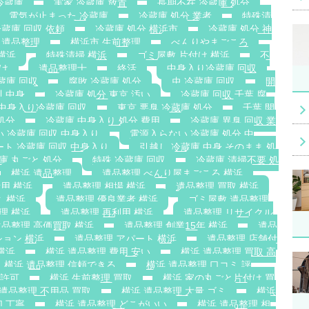
冷蔵庫
実家 冷蔵庫 放置
長期不在 冷蔵庫 処分
電気が止まった 冷蔵庫
冷蔵庫 処分 業者
特殊清
蔵庫 回収 依頼
冷蔵庫 処分 横浜市
冷蔵庫 処分 神
 遺品整理
横浜市 生前整理
べんりやまごころ
横浜
特殊清掃 横浜
ゴミ屋敷 片付け 横浜
不
け
遺品整理士
終活
中身入り冷蔵庫 回収
蔵庫 回収
腐敗 冷蔵庫 処分
虫 冷蔵庫 回収
開
川 中身
冷蔵庫 処分 東京 汚い
冷蔵庫 回収 千葉 腐
 中身入り冷蔵庫 回収
東京 悪臭 冷蔵庫 処分
千葉 開
処分
冷蔵庫 中身入り 処分 費用
冷蔵庫 異臭 回収 業
い 冷蔵庫 回収 中身入り
電源入らない 冷蔵庫 処分 中
ート 冷蔵庫 回収 中身入り
引越し 冷蔵庫 中身 そのまま 処
庫 丸ごと 処分
特殊 冷蔵庫 回収
冷蔵庫 清掃不要 処
横浜 遺品整理
遺品整理 べんり屋まごころ 横浜
用 横浜
遺品整理 相場 横浜
遺品整理 買取 横浜
ミ 横浜
遺品整理 優良業者 横浜
ゴミ屋敷 遺品整理
理 横浜
遺品整理 再利用 横浜
遺品整理 リサイクル
遺品整理 高価買取 横浜
遺品整理 創業15年 横浜
遺品
ション 横浜
遺品整理 アパート 横浜
遺品整理 店舗付
横浜
横浜 遺品整理 費用 安い
横浜 遺品整理 買取 高
横浜 遺品整理 信頼できる
横浜 遺品整理 口コミ 評
搬許可
横浜 生前整理 買取
横浜 家の丸ごと片付け 買
 遺品整理 不用品 買取
横浜 遺品整理 大量 ゴミ
横浜
切 丁寧
横浜 遺品整理 どこがいい
横浜 遺品整理 相