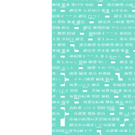
整理 業者 選び方 信頼
遺品整理 小銭
理
横浜市 お片付け 業者 おすすめ
利屋まごころ 横浜 口コミ
横浜 不用品
の 買取 業者 横浜
横浜市 一軒家 専門
荷物 処分
横浜 整理収納 アドバイザー
ミ 費用 削減
便利屋まごころ 差別化 
入居 片付け 横浜
老人ホーム 退去 荷
け 費用
遺品整理 生前整理 横浜 買取
準備 業者
横浜市 空き家 整理 業者
去
便利屋まごころ 老人ホーム
老人ホーム 荷物 整理 安い
横浜 老
回収 セット
物置 土台 ブロック 処分
体
物置 解体 処分 低価格
物置 
安い
イナバ物置 解体 処分
ヨド
収
放置バイク 撤去
駐輪場 放
置バイク 回収
店舗 放置自転車 処分 
収
放置自転車 回収 無料
放置バ
撤去 格安
放置自転車 警告 撤去 代行
行
自転車 バイク 同時 回収
冷
処分
冷蔵庫 腐敗 処分
腐った冷
庫
中身の処理が不可能冷蔵庫
応
横浜虫が発生した冷蔵庫
虫
区特殊な状況4枚ドア
冷蔵庫 中身入