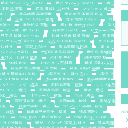
横浜 マンション 片付け
横浜 アパート 片付け
横浜
 不用品 買取
横浜 引越し 片付け
マンション 退去
付け
遺品整理 高価買取
生前整理 不用品 処分
取
大量ゴミ 片付け 業者
遠方 実家 片付け
賃
片付け
家財処分 買取
探し物 片付け 代行
個人
引っ越し前 片付け
解体前 片付け
リフォーム前
品回収 横浜 おすすめ
片付け業者 横浜 評判
高価買
ワンストップ 片付け
安心 個人情報 片付け
見つかる
 片付け
実家 片付け
遺品整理 世田谷
家 丸ご
アンティーク買取
世田谷 骨董品買取
世田谷 着物買
世田谷区 片付け 業者
不動産 売却
相続 実家 整
無料 査定
リサイクル 再利用
横浜 昭和レトロ
横浜市 遺品整理 ゴミ屋敷
横浜 不動産 売却
片付け 見積もり 無料
横浜市 ゴミ 処分 安い
横浜 ア
家 ゴミ屋敷 片付け
遺品整理 都筑区
遺品整理業者
スクリーニング 横浜
不用品買取 横浜
シンプルラ
マリスト 横浜
不動産売買 横浜
民泊 横浜
解体 横浜
リフォーム 横浜
ヨガ 横浜
コブ
浜
買取現金化 横浜
合同供養 横浜
店舗閉店
横浜
戸建て売却 横浜
マンション売却 横浜
ー 横浜
特定遺品整理士 横浜
遺品買取り
20
奈川
実家 片付け 横浜市旭区
実家 片付け 5LDK
族だけでは無理
親が亡くなった 実家 片付け
遺品整理