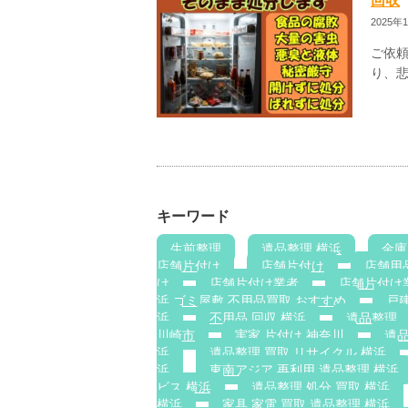
回収
2025年
ご依
り、悲
キーワード
生前整理
遺品整理 横浜
金庫
店舗片付け
店舗片付け
店舗用
け
店舗片付け業者
店舗片付け
浜 ゴミ屋敷 不用品買取 おすすめ
戸建
浜
不用品 回収 横浜
遺品整理
川崎市
実家 片付け 神奈川
遺
浜
遺品整理 買取 リサイクル 横浜
浜
東南アジア 再利用 遺品整理 横浜
ビス 横浜
遺品整理 処分 買取 横浜
横浜
家具 家電 買取 遺品整理 横浜