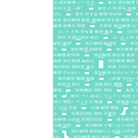
川 遺品整理 どこまで
東京 遺品整理 
片付け 引っ越し
東京 仏壇 処分 供養
付け
東京 空き家 整理 売却前
葉市 遺品整理 業者. 船橋市 空き家 整理 自分
整理 貴重品 探索
千葉市 遺品整理 マ
さいたま市 空き家 整理 業者
川口市
埼玉 不用品回収 即日
さいたま市 
家財 整理
遺品整理 相模原
遺品
原
家財整理 相模原
遺品整理 
品整理 町田市
遺品整理 横浜市 業者
独死 遺品整理 神奈川
遺品整理 費用 
用品回収 相模原 遺品
実家 片付け 遠
整理 立ち会い
遺品整理 自分たちで 
遺品整理 費用 相場
一軒家 片付け 
飲食店 閉店
店舗 閉店 費用
費用
厨房機器 買取 高額
食器 
者
閉店 ゴミ 処分レストラン 食器 ス
付け 買取してくれる 業者
業務用 冷
ミ 分別 不要
店舗 整理 買取
居
浜
不用品回収 買取 千葉市
遺品
品整理 山武市 不用品回収
遺品整理 
小銭 回収
遺品整理 大量ごみ 山武市
取
遺品整理 相見積もり 比較 山武市
2台
遺品整理 食品 処分
遺品整