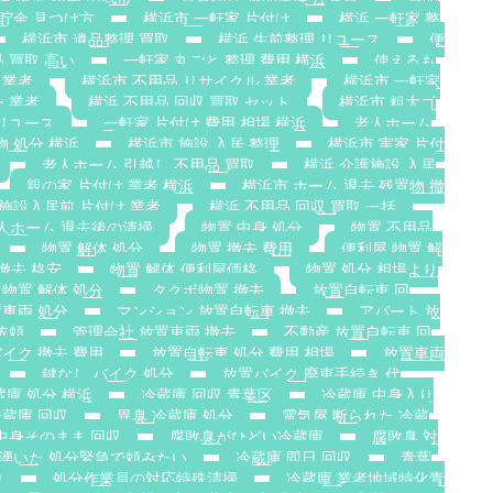
 貯金 見つけ方
横浜市 一軒家 片付け
横浜 一軒家 整
横浜市 遺品整理 買取
横浜 生前整理 リユース
便
 買取 高い
一軒家 丸ごと 整理 費用 横浜
使えるも
 業者
横浜市 不用品 リサイクル 業者
横浜市 一軒家
 業者
横浜 不用品 回収 買取 セット
横浜市 粗大ゴ
リユース
一軒家 片付け 費用 相場 横浜
老人ホーム
物 処分 横浜
横浜市 施設 入居 整理
横浜市 実家 片付
老人ホーム 引越し 不用品 買取
横浜 介護施設 入居
親の家 片付け 業者 横浜
横浜市 ホーム 退去 残置物 撤
施設入居前 片付け 業者
横浜 不用品 回収 買取 一括
人ホーム 退去後の清掃
物置 中身 処分
物置 不用品
物置 解体 処分
物置 撤去 費用
便利屋 物置 解
撤去 格安
物置 解体 便利屋価格
物置 処分 相場より
物置 解体 処分
タクボ物置 撤去
放置自転車 回
置車両 処分
マンション 放置自転車 撤去
アパート 放
依頼
管理会社 放置車両 撤去
不動産 放置自転車 回
イク 撤去 費用
放置自転車 処分 費用 相場
放置車両
鍵なし バイク 処分
放置バイク 廃車手続き 代
蔵庫 処分 横浜
冷蔵庫 回収 青葉区
冷蔵庫 中身入り
蔵庫 回収
異臭 冷蔵庫 処分
電気屋 断られた 冷蔵
中身そのまま 回収
腐敗臭がひどい冷蔵庫
腐敗臭 対
 湧いた 処分緊急で頼みたい
冷蔵庫 即日 回収
青葉
り
処分作業員の対応特殊清掃
冷蔵庫 業者地域特化青