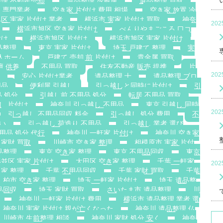
理 不動産売却
遺品整理 冷蔵庫
遺品整理 買取
 専門業者
空き家 片付け 費用 相場
空き家 放置 冷
区 実家 片付け 業者
横浜市 実家 片付け 買取
神奈
20
横浜市旭区 空き家 片付け
べんりやまごころ 口コ
付け
横浜市旭区 片付け
横浜市旭区 実家 片付け
品整理
東京 実家 片付け
埼玉 戸建て 整理
実
老人ホーム
戸建て 売却 前 片付け
貴金属 買取
壇 供養
不用品 買取
住友不動産 販売 提携
片
20
安心 片付け業者
遺品整理 士
遺品整理 ブロ
用品
便利屋 引越し
引っ越しと同時に片付け
引
 処分
引越し前 不用品 処分
転居 不用品 買取
し 片付け
神奈川 引っ越し 不用品
東京 引越し 同時
20
引っ越し 不用品回収 料金
引っ越し 処分 費用
不
安い
引っ越し 荷造り 不用品
引っ越し 業者 選び
用品 処分 代行
神奈川 一軒家 片付け
神奈川 空き家
 家財 買取
川崎市 空き家 整理
相模原市 実家 片付
品整理
東京 空き家 整理
東京 不用品回収
東京
並区 実家 片付け
大田区 空き家 整理
千葉 一軒家
20
き家 整理
千葉 不用品回収
千葉 家財 買取
千葉
柏市 空き家 整理
埼玉 一軒家 片付け
埼玉 遺品整
品回収
埼玉 家財 買取
さいたま市 遺品整理
川
神奈川 一軒家 片付け 費用
横浜市 遺品整理 業者 選
神奈川 実家 片付け 親が亡くなった
神奈川 遺品整理 仏
川崎市 生前整理 相談
神奈川 家財 処分 安く
神奈