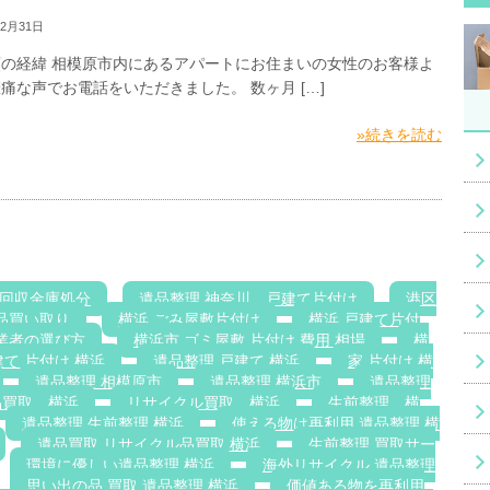
12月31日
頼の経緯 相模原市内にあるアパートにお住まいの女性のお客様よ
痛な声でお電話をいただきました。 数ヶ月 […]
»続きを読む
回収金庫処分
遺品整理 神奈川，戸建て片付け
港区
品買い取り
横浜 ごみ屋敷片付け
横浜 戸建て片付
業者の選び方
横浜市 ゴミ屋敷 片付け 費用 相場
横
て 片付け 横浜
遺品整理 戸建て 横浜
家 片付け 横
遺品整理 相模原市
遺品整理 横浜市
遺品整理
品買取 横浜
リサイクル買取 横浜
生前整理 横
遺品整理 生前整理 横浜
使える物は再利用 遺品整理 横
遺品買取 リサイクル品買取 横浜
生前整理 買取サー
環境に優しい遺品整理 横浜
海外リサイクル 遺品整理
思い出の品 買取 遺品整理 横浜
価値ある物を再利用