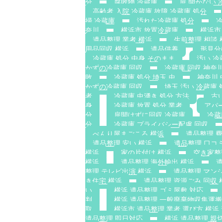
分
腐敗物 冷蔵庫
扉 開かない 
高齢者 入院 冷蔵庫 故障 冷蔵庫 処分
掃 冷蔵庫
汚れた冷蔵庫 処分
冷
奈川
横浜市 放置冷蔵庫
横浜市
遺品整理 業者 横浜
生前整理 相談 
用品回収 横浜
遺品供養
形見分
冷蔵庫 処分 中身 そのまま
汚い 冷
かずの冷蔵庫 回収
冷蔵庫 回収 神奈
敗
冷蔵庫 処分 埼玉 虫
神奈川
かずの冷蔵庫 回収
埼玉 汚い 冷蔵庫 
者
冷蔵庫 虫湧き 処分 方法
古
身
冷蔵庫 放置 処分 業者
アパ
分
扉開けずに回収 冷蔵庫
冷蔵
分
冷蔵庫 プライバシー配慮 回収
べんり屋まごころ 横浜
遺品整理 費
遺品整理 安い 横浜
遺品整理 口コ
横浜
家の片付け 横浜
空き家整
横浜
遺品整理 海外輸出 横浜
整理 テレビ出演 横浜
遺品整理 マン
き住宅 横浜
遺品整理 資源ごみ 回収 
い
横浜 遺品整理 ゴミ屋敷 対応
判
横浜 遺品整理 一般廃棄物収集運
取
横浜市 遺品整理 業者 選び方 横浜
遺品整理 即日対応
横浜 遺品整理 親