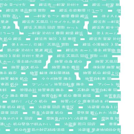
 貯金 見つけ方
横浜市 一軒家 片付け
横浜 一軒家 整
横浜市 遺品整理 買取
横浜 生前整理 リユース
便
 買取 高い
一軒家 丸ごと 整理 費用 横浜
使えるも
 業者
横浜市 不用品 リサイクル 業者
横浜市 一軒家
 業者
横浜 不用品 回収 買取 セット
横浜市 粗大ゴ
リユース
一軒家 片付け 費用 相場 横浜
老人ホーム
物 処分 横浜
横浜市 施設 入居 整理
横浜市 実家 片付
老人ホーム 引越し 不用品 買取
横浜 介護施設 入居
親の家 片付け 業者 横浜
横浜市 ホーム 退去 残置物 撤
施設入居前 片付け 業者
横浜 不用品 回収 買取 一括
人ホーム 退去後の清掃
物置 中身 処分
物置 不用品
物置 解体 処分
物置 撤去 費用
便利屋 物置 解
撤去 格安
物置 解体 便利屋価格
物置 処分 相場より
物置 解体 処分
タクボ物置 撤去
放置自転車 回
置車両 処分
マンション 放置自転車 撤去
アパート 放
依頼
管理会社 放置車両 撤去
不動産 放置自転車 回
イク 撤去 費用
放置自転車 処分 費用 相場
放置車両
鍵なし バイク 処分
放置バイク 廃車手続き 代
蔵庫 処分 横浜
冷蔵庫 回収 青葉区
冷蔵庫 中身入り
蔵庫 回収
異臭 冷蔵庫 処分
電気屋 断られた 冷蔵
中身そのまま 回収
腐敗臭がひどい冷蔵庫
腐敗臭 対
 湧いた 処分緊急で頼みたい
冷蔵庫 即日 回収
青葉
り
処分作業員の対応特殊清掃
冷蔵庫 業者地域特化青