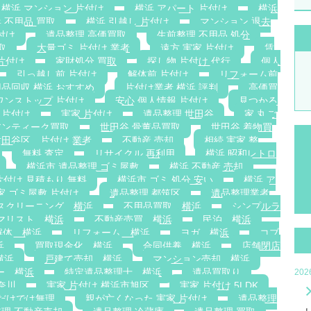
横浜 マンション 片付け
横浜 アパート 片付け
横浜
 不用品 買取
横浜 引越し 片付け
マンション 退去
付け
遺品整理 高価買取
生前整理 不用品 処分
取
大量ゴミ 片付け 業者
遠方 実家 片付け
賃
片付け
家財処分 買取
探し物 片付け 代行
個人
引っ越し前 片付け
解体前 片付け
リフォーム前
品回収 横浜 おすすめ
片付け業者 横浜 評判
高価買
ワンストップ 片付け
安心 個人情報 片付け
見つかる
 片付け
実家 片付け
遺品整理 世田谷
家 丸ご
アンティーク買取
世田谷 骨董品買取
世田谷 着物買
世田谷区 片付け 業者
不動産 売却
相続 実家 整
無料 査定
リサイクル 再利用
横浜 昭和レトロ
横浜市 遺品整理 ゴミ屋敷
横浜 不動産 売却
片付け 見積もり 無料
横浜市 ゴミ 処分 安い
横浜 ア
家 ゴミ屋敷 片付け
遺品整理 都筑区
遺品整理業者
スクリーニング 横浜
不用品買取 横浜
シンプルラ
マリスト 横浜
不動産売買 横浜
民泊 横浜
解体 横浜
リフォーム 横浜
ヨガ 横浜
コブ
浜
買取現金化 横浜
合同供養 横浜
店舗閉店
横浜
戸建て売却 横浜
マンション売却 横浜
ー 横浜
特定遺品整理士 横浜
遺品買取り
20
奈川
実家 片付け 横浜市旭区
実家 片付け 5LDK
族だけでは無理
親が亡くなった 実家 片付け
遺品整理