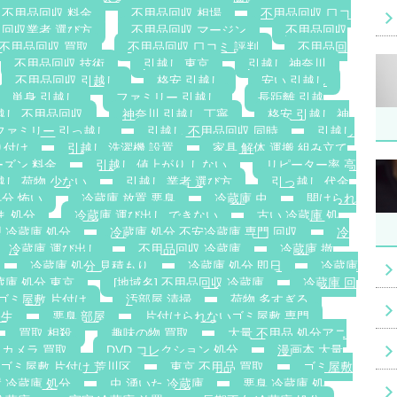
不用品回収 料金
不用品回収 相場
不用品回収 口コ
 回収業者 選び方
不用品回収 マージン
不用品回収
不用品回収 買取
不用品回収 口コミ 評判
不用品回
不用品回収 技術
引越し 東京
引越し 神奈川
不用品回収 引越し
格安 引越し
安い 引越し
単身 引越し
ファミリー 引越し
長距離 引越
越し 不用品回収
神奈川 引越し 丁寧
格安 引越し 神
ファミリー 引っ越し
引越し 不用品回収 同時
引越し
り付け
引越し 洗濯機 設置
家具 解体 運搬 組み立て
ーズン 料金
引越し 値上がり しない
リピーター率 高
越し 荷物 少ない
引越し 業者 選び方
引っ越し 代金
処分 怖い
冷蔵庫 放置 悪臭
冷蔵庫 虫
開けられ
ま 処分
冷蔵庫 運び出し できない
古い 冷蔵庫 処
 冷蔵庫 処分
冷蔵庫 処分 不安冷蔵庫 専門 回収
冷
冷蔵庫 運び出し
不用品回収 冷蔵庫
冷蔵庫 撤
冷蔵庫 処分 見積もり
冷蔵庫 処分 即日
冷蔵庫
蔵庫 処分 東京
[地域名] 不用品回収 冷蔵庫
冷蔵庫 回
ゴミ屋敷 片付け
汚部屋 清掃
荷物 多すぎる
発生
悪臭 部屋
片付けられないゴミ屋敷 専門
買取 相殺
趣味の物 買取
大量 不用品 処分アニ
カメラ 買取
DVD コレクション 処分
漫画本 大量
ゴミ屋敷 片付け 荒川区
東京 不用品 買取
ゴミ屋敷
 冷蔵庫 処分
虫 湧いた 冷蔵庫
悪臭 冷蔵庫 処