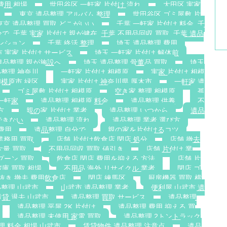
費用 相場
世田谷区 一軒家 片付け 流れ
大田区 実家
東京 遺品整理 アルバム 整理
世田谷区 ゴミ屋敷 片
東京 遺品整理 買取 どこがいい
千葉 一軒家 片付け 料金. 千
で. 千葉 実家 片付け 親が健在. 千葉 不用品回収 買取. 千葉 遺品
ンション
千葉 終活 整理
埼玉 遺品整理 費用
 実家 片付け サービス
埼玉 一軒家 片付け 解体前
遺品整理 親が施設へ
埼玉 遺品整理 骨董品 買取
埼玉
整理 神奈川
一軒家 片付け 相模原
実家 片付け 相模
相模原市 緑区
実家 片付け 神奈川県 厚木市
一軒家 遺
ゴミ屋敷 片付け 相模原
空き家 整理 相模原
孤
一軒家
遺品整理 相模原 料金
遺品整理 供養
不
方
親の家 片付け 業者
遺品整理 いつから
遺品
できない
遺品整理 流れ
遺品整理 業者 選び方
費用
遺品整理 自分で
親の家を片付けるコツ
業務用 買取
店舗 片付け飲食店 閉店 処分
店舗 撤去
大量 買取
不用品回収 買取 値引き
店舗 片付け 業
プーン 買取
飲食店 閉店 費用を抑える 方法
店舗 片
蔵庫 買取 相場
不用品 海外 リサイクル 業者
閉店 ゴ
抜き 撤去 費用飲食店
閉店 練馬区
厨房機器 買取 横
整理 山武市
山武市 遺品整理 業者
便利屋 山武市 遺
賃貸 退去 山武市
遺品整理 買取 サービス
遺品整理
遺品整理 平屋 2K 片付け
遺品整理 費用 抑える 買
遺品整理 未使用 家電 買取
遺品整理 2トントラック
理 料金 相場 山武市
賃貸物件 遺品整理 注意点
遺品