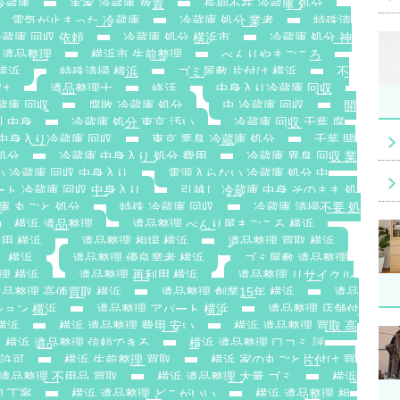
冷蔵庫
実家 冷蔵庫 放置
長期不在 冷蔵庫 処分
電気が止まった 冷蔵庫
冷蔵庫 処分 業者
特殊清
蔵庫 回収 依頼
冷蔵庫 処分 横浜市
冷蔵庫 処分 神
 遺品整理
横浜市 生前整理
べんりやまごころ
横浜
特殊清掃 横浜
ゴミ屋敷 片付け 横浜
不
け
遺品整理士
終活
中身入り冷蔵庫 回収
蔵庫 回収
腐敗 冷蔵庫 処分
虫 冷蔵庫 回収
開
川 中身
冷蔵庫 処分 東京 汚い
冷蔵庫 回収 千葉 腐
 中身入り冷蔵庫 回収
東京 悪臭 冷蔵庫 処分
千葉 開
処分
冷蔵庫 中身入り 処分 費用
冷蔵庫 異臭 回収 業
い 冷蔵庫 回収 中身入り
電源入らない 冷蔵庫 処分 中
ート 冷蔵庫 回収 中身入り
引越し 冷蔵庫 中身 そのまま 処
庫 丸ごと 処分
特殊 冷蔵庫 回収
冷蔵庫 清掃不要 処
横浜 遺品整理
遺品整理 べんり屋まごころ 横浜
用 横浜
遺品整理 相場 横浜
遺品整理 買取 横浜
ミ 横浜
遺品整理 優良業者 横浜
ゴミ屋敷 遺品整理
理 横浜
遺品整理 再利用 横浜
遺品整理 リサイクル
遺品整理 高価買取 横浜
遺品整理 創業15年 横浜
遺品
ション 横浜
遺品整理 アパート 横浜
遺品整理 店舗付
横浜
横浜 遺品整理 費用 安い
横浜 遺品整理 買取 高
横浜 遺品整理 信頼できる
横浜 遺品整理 口コミ 評
搬許可
横浜 生前整理 買取
横浜 家の丸ごと片付け 買
 遺品整理 不用品 買取
横浜 遺品整理 大量 ゴミ
横浜
切 丁寧
横浜 遺品整理 どこがいい
横浜 遺品整理 相