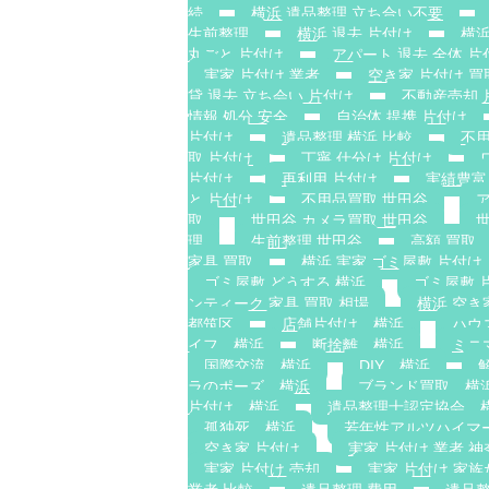
続
横浜 遺品整理 立ち合い不要
生前整理
横浜 退去 片付け
横浜
丸ごと 片付け
アパート 退去 全体 片
実家 片付け 業者
空き家 片付け 買
貸 退去 立ち会い 片付け
不動産売却 
情報 処分 安全
自治体 提携 片付け
片付け
遺品整理 横浜 比較
不用
取 片付け
丁寧 仕分け 片付け
片付け
再利用 片付け
実績豊富
と 片付け
不用品買取 世田谷
取
世田谷 カメラ買取 世田谷
理
生前整理 世田谷
高額 買取
家具 買取
横浜 実家 ゴミ屋敷 片付け
ゴミ屋敷 どうする 横浜
ゴミ屋敷 
ンティーク 家具 買取 相場
横浜 空き
都筑区
店舗片付け 横浜
ハウ
イフ 横浜
断捨離 横浜
ミニ
国際交流 横浜
DIY 横浜
ラのポーズ 横浜
ブランド買取 横
片付け 横浜
遺品整理士認定協会 
孤独死 横浜
若年性アルツハイマ
空き家 片付け
実家 片付け 業者 神
実家 片付け 売却
実家 片付け 家