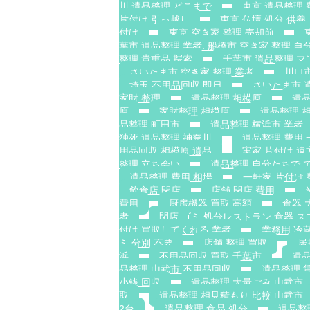
川 遺品整理 どこまで
東京 遺品整理 
片付け 引っ越し
東京 仏壇 処分 供養
付け
東京 空き家 整理 売却前
葉市 遺品整理 業者. 船橋市 空き家 整理 自分
整理 貴重品 探索
千葉市 遺品整理 マ
さいたま市 空き家 整理 業者
川口市
埼玉 不用品回収 即日
さいたま市 
家財 整理
遺品整理 相模原
遺品
原
家財整理 相模原
遺品整理 
品整理 町田市
遺品整理 横浜市 業者
独死 遺品整理 神奈川
遺品整理 費用 
用品回収 相模原 遺品
実家 片付け 遠
整理 立ち会い
遺品整理 自分たちで 
遺品整理 費用 相場
一軒家 片付け 
飲食店 閉店
店舗 閉店 費用
費用
厨房機器 買取 高額
食器 
者
閉店 ゴミ 処分レストラン 食器 ス
付け 買取してくれる 業者
業務用 冷
ミ 分別 不要
店舗 整理 買取
居
浜
不用品回収 買取 千葉市
遺品
品整理 山武市 不用品回収
遺品整理 
小銭 回収
遺品整理 大量ごみ 山武市
取
遺品整理 相見積もり 比較 山武市
2台
遺品整理 食品 処分
遺品整