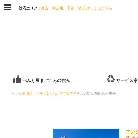
対応エリア：
東京
、
神奈川
、
千葉
、
埼玉
詳しくはこちら
べんり屋まごころの強み
サービス案
トップ
>
不用品・リサイクル品など回収アイテム
> 個人情報 処分 安全
マン