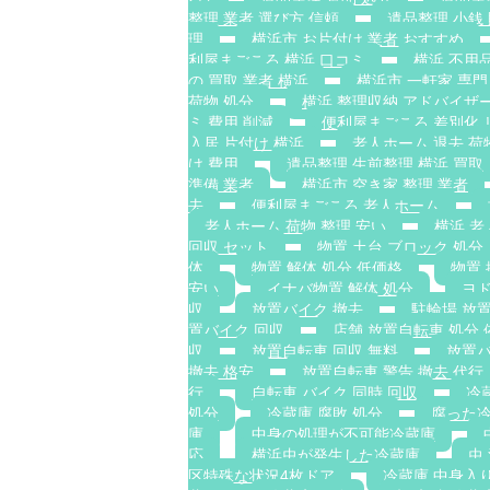
整理 業者 選び方 信頼
遺品整理 小銭
理
横浜市 お片付け 業者 おすすめ
利屋まごころ 横浜 口コミ
横浜 不用品
の 買取 業者 横浜
横浜市 一軒家 専門
荷物 処分
横浜 整理収納 アドバイザー
ミ 費用 削減
便利屋まごころ 差別化 
入居 片付け 横浜
老人ホーム 退去 荷
け 費用
遺品整理 生前整理 横浜 買取
準備 業者
横浜市 空き家 整理 業者
去
便利屋まごころ 老人ホーム
老人ホーム 荷物 整理 安い
横浜 老
回収 セット
物置 土台 ブロック 処分
体
物置 解体 処分 低価格
物置 
安い
イナバ物置 解体 処分
ヨド
収
放置バイク 撤去
駐輪場 放
置バイク 回収
店舗 放置自転車 処分 
収
放置自転車 回収 無料
放置バ
撤去 格安
放置自転車 警告 撤去 代行
行
自転車 バイク 同時 回収
冷
処分
冷蔵庫 腐敗 処分
腐った冷
庫
中身の処理が不可能冷蔵庫
応
横浜虫が発生した冷蔵庫
虫
区特殊な状況4枚ドア
冷蔵庫 中身入