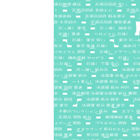
遺品整理 横浜
不用品回収 安い
ミ
不用品回収 見積もり
不用品
直接依頼
不用品回収 料金還元
収 大手紹介
不用品回収 優良業者
引っ越し 東京
引っ越し 神奈川
引越し業者
リサイクル 引越し
し
引越し 東京 安い
東京 引っ
奈川
東京 単身 引越し
神奈川 
リサイクル 買取
引越し エアコン 取
引越し 梱包資材 サービス
引越し シ
い 引越し
引越し 丁寧 安心
引
節約
引っ越し 処分品
冷蔵庫 
ない 冷蔵庫 処分
冷蔵庫 中身 そのま
分
一人暮らし 冷蔵庫 処分
大型
蔵庫 回収 業者
冷蔵庫 処分 代行
去
遺品整理 冷蔵庫冷蔵庫 処分 費用
処分 相談
冷蔵庫 処分 格安
冷
収 東京
冷蔵庫 処分 業者 東京
大量のコレクション 処分
ネズミ 
不用品 買取 処分
整理整頓 業者
メグッズ 買取
プラモデル 買取
買取
オタクグッズ 処分おもちゃ 買取
清掃 業者
荒川区 遺品整理
放置