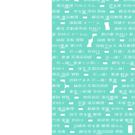
業者 比較
遺品整理 費用
遺品整
遺品整理 リサイクル
空き家 片付け
蔵庫
空き家 売却 荷物
横浜市旭
川県 遺品整理
横浜市 遺品整理 業者
ミ
便利屋 まごころ
戸建て 片
横浜 不動産売却 片付け
神奈川 遺
家 片付け どこから
親の家 片付け 
純銀 花瓶 買取
純銀 査定
仏
付け業者 選び方
信頼できる 遺品整理
グ
引っ越し 片付け
引越し 不
越し 業者 不用品回収
引っ越し 不用品
引っ越し業者より安い
横浜 引っ越
片付け
埼玉 不用品回収 引っ越し
用品 回収 買取
引っ越し 業者 料金 
方
信頼できる 引っ越し業者
不
整理
神奈川 不用品回収
神奈川
け
東京 一軒家 片付け
東京 遺
家財 買取
世田谷区 遺品整理
杉
片付け
千葉 遺品整理
千葉 空
市 遺品整理
船橋市 実家 片付け
理
埼玉 空き家 整理
埼玉 不用
口市 実家 片付け
所沢市 空き家 整理
び方
川崎市 空き家 整理 何から
壇 供養
横浜市 不用品回収 買取