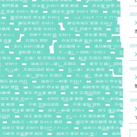
理 不動産売却
遺品整理 冷蔵庫
遺品整理 買取
 専門業者
空き家 片付け 費用 相場
空き家 放置 冷
区 実家 片付け 業者
横浜市 実家 片付け 買取
神奈
20
横浜市旭区 空き家 片付け
べんりやまごころ 口コ
付け
横浜市旭区 片付け
横浜市旭区 実家 片付け
品整理
東京 実家 片付け
埼玉 戸建て 整理
実
老人ホーム
戸建て 売却 前 片付け
貴金属 買取
壇 供養
不用品 買取
住友不動産 販売 提携
片
20
安心 片付け業者
遺品整理 士
遺品整理 ブロ
用品
便利屋 引越し
引っ越しと同時に片付け
引
 処分
引越し前 不用品 処分
転居 不用品 買取
し 片付け
神奈川 引っ越し 不用品
東京 引越し 同時
20
引っ越し 不用品回収 料金
引っ越し 処分 費用
不
安い
引っ越し 荷造り 不用品
引っ越し 業者 選び
用品 処分 代行
神奈川 一軒家 片付け
神奈川 空き家
 家財 買取
川崎市 空き家 整理
相模原市 実家 片付
品整理
東京 空き家 整理
東京 不用品回収
東京
並区 実家 片付け
大田区 空き家 整理
千葉 一軒家
20
き家 整理
千葉 不用品回収
千葉 家財 買取
千葉
柏市 空き家 整理
埼玉 一軒家 片付け
埼玉 遺品整
品回収
埼玉 家財 買取
さいたま市 遺品整理
川
神奈川 一軒家 片付け 費用
横浜市 遺品整理 業者 選
神奈川 実家 片付け 親が亡くなった
神奈川 遺品整理 仏
川崎市 生前整理 相談
神奈川 家財 処分 安く
神奈