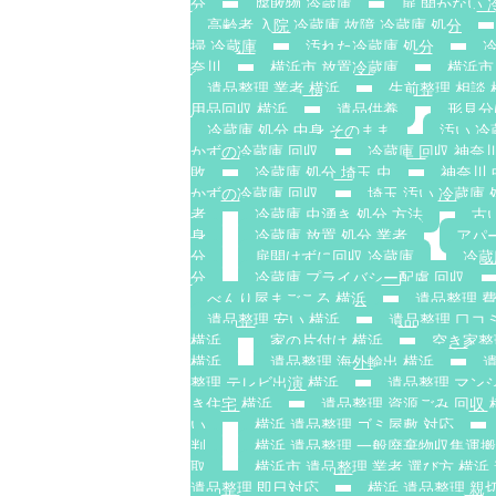
分
腐敗物 冷蔵庫
扉 開かない 
高齢者 入院 冷蔵庫 故障 冷蔵庫 処分
掃 冷蔵庫
汚れた冷蔵庫 処分
冷
奈川
横浜市 放置冷蔵庫
横浜市
遺品整理 業者 横浜
生前整理 相談 
用品回収 横浜
遺品供養
形見分
冷蔵庫 処分 中身 そのまま
汚い 冷
かずの冷蔵庫 回収
冷蔵庫 回収 神奈
敗
冷蔵庫 処分 埼玉 虫
神奈川
かずの冷蔵庫 回収
埼玉 汚い 冷蔵庫 
者
冷蔵庫 虫湧き 処分 方法
古
身
冷蔵庫 放置 処分 業者
アパ
分
扉開けずに回収 冷蔵庫
冷蔵
分
冷蔵庫 プライバシー配慮 回収
べんり屋まごころ 横浜
遺品整理 費
遺品整理 安い 横浜
遺品整理 口コ
横浜
家の片付け 横浜
空き家整
横浜
遺品整理 海外輸出 横浜
整理 テレビ出演 横浜
遺品整理 マン
き住宅 横浜
遺品整理 資源ごみ 回収 
い
横浜 遺品整理 ゴミ屋敷 対応
判
横浜 遺品整理 一般廃棄物収集運
取
横浜市 遺品整理 業者 選び方 横浜
遺品整理 即日対応
横浜 遺品整理 親