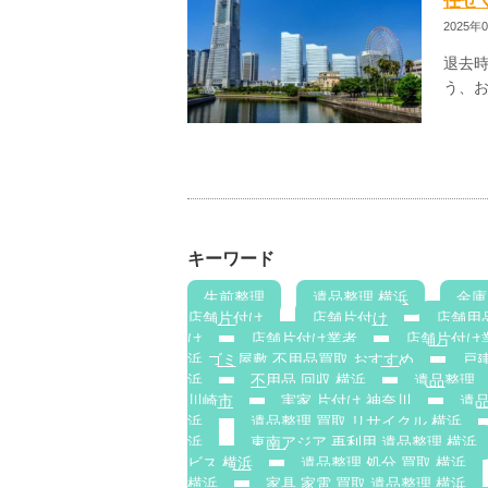
任せ
2025年
退去
う、お
キーワード
生前整理
遺品整理 横浜
金庫
店舗片付け
店舗片付け
店舗用
け
店舗片付け業者
店舗片付け
浜 ゴミ屋敷 不用品買取 おすすめ
戸建
浜
不用品 回収 横浜
遺品整理
川崎市
実家 片付け 神奈川
遺
浜
遺品整理 買取 リサイクル 横浜
浜
東南アジア 再利用 遺品整理 横浜
ビス 横浜
遺品整理 処分 買取 横浜
横浜
家具 家電 買取 遺品整理 横浜