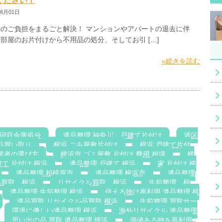
ください！
06月01日
時のご負担をまるごと解決！ マンションやアパートの退去に伴
部屋のお片付けから不用品の処分、そしてお引 […]
»続きを読む
回収金庫処分
遺品整理 神奈川，戸建て片付け
港区
品買い取り
横浜 ごみ屋敷片付け
横浜 戸建て片付
業者の選び方
横浜市 ゴミ屋敷 片付け 費用 相場
横
て 片付け 横浜
遺品整理 戸建て 横浜
家 片付け 横
遺品整理 相模原市
遺品整理 横浜市
遺品整理
品買取 横浜
リサイクル買取 横浜
生前整理 横
遺品整理 生前整理 横浜
使える物は再利用 遺品整理 横
遺品買取 リサイクル品買取 横浜
生前整理 買取サー
環境に優しい遺品整理 横浜
海外リサイクル 遺品整理
思い出の品 買取 遺品整理 横浜
価値ある物を再利用