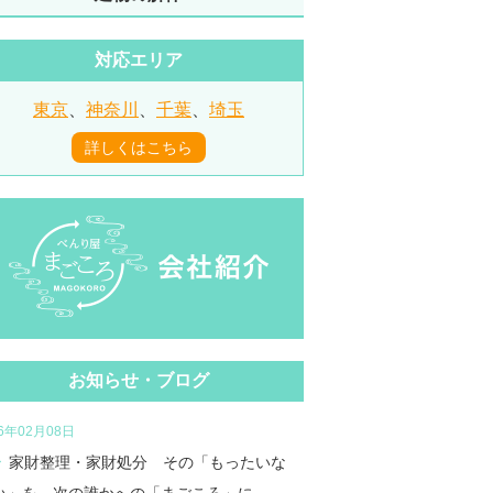
対応エリア
東京
、
神奈川
、
千葉
、
埼玉
詳しくはこちら
お知らせ・ブログ
26年02月08日
家財整理・家財処分 その「もったいな