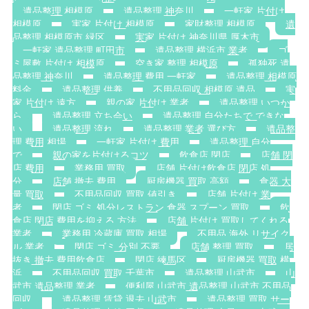
遺品整理 相模原
遺品整理 神奈川
一軒家 片付け
相模原
実家 片付け 相模原
家財整理 相模原
遺
品整理 相模原市 緑区
実家 片付け 神奈川県 厚木市
一軒家 遺品整理 町田市
遺品整理 横浜市 業者
ゴ
ミ屋敷 片付け 相模原
空き家 整理 相模原
孤独死 遺
品整理 神奈川
遺品整理 費用 一軒家
遺品整理 相模原
料金
遺品整理 供養
不用品回収 相模原 遺品
実
家 片付け 遠方
親の家 片付け 業者
遺品整理 いつか
ら
遺品整理 立ち会い
遺品整理 自分たちで できな
い
遺品整理 流れ
遺品整理 業者 選び方
遺品整
理 費用 相場
一軒家 片付け 費用
遺品整理 自分
で
親の家を片付けるコツ
飲食店 閉店
店舗 閉
店 費用
業務用 買取
店舗 片付け飲食店 閉店 処
分
店舗 撤去 費用
厨房機器 買取 高額
食器 大
量 買取
不用品回収 買取 値引き
店舗 片付け 業
者
閉店 ゴミ 処分レストラン 食器 スプーン 買取
飲
食店 閉店 費用を抑える 方法
店舗 片付け 買取してくれる
業者
業務用 冷蔵庫 買取 相場
不用品 海外 リサイク
ル 業者
閉店 ゴミ 分別 不要
店舗 整理 買取
居
抜き 撤去 費用飲食店
閉店 練馬区
厨房機器 買取 横
浜
不用品回収 買取 千葉市
遺品整理 山武市
山
武市 遺品整理 業者
便利屋 山武市 遺品整理 山武市 不用品
回収
遺品整理 賃貸 退去 山武市
遺品整理 買取 サー