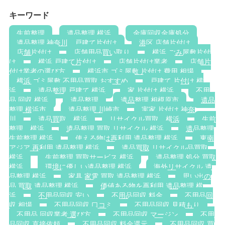
キーワード
生前整理
遺品整理 横浜
金庫回収金庫処分
遺品整理 神奈川，戸建て片付け
港区 店舗片付け
店舗片付け
店舗用品買い取り
横浜 ごみ屋敷片付
け
横浜 戸建て片付け
店舗片付け業者
店舗片
付け業者の選び方
横浜市 ゴミ屋敷 片付け 費用 相場
横浜 ゴミ屋敷 不用品買取 おすすめ
戸建て 片付け 横
浜
遺品整理 戸建て 横浜
家 片付け 横浜
不用
品 回収 横浜
遺品整理
遺品整理 相模原市
遺品
整理 横浜市
遺品整理 川崎市
実家 片付け 神奈
川
遺品買取 横浜
リサイクル買取 横浜
生前
整理 横浜
遺品整理 買取 リサイクル 横浜
遺品整理
生前整理 横浜
使える物は再利用 遺品整理 横浜
東南
アジア 再利用 遺品整理 横浜
遺品買取 リサイクル品買取
横浜
生前整理 買取サービス 横浜
遺品整理 処分 買取
横浜
環境に優しい遺品整理 横浜
海外リサイクル 遺
品整理 横浜
家具 家電 買取 遺品整理 横浜
思い出の
品 買取 遺品整理 横浜
価値ある物を再利用 遺品整理 横
浜
不用品回収 安い
不用品回収 料金
不用品回
収 相場
不用品回収 口コミ
不用品回収 見積もり
不用品 回収業者 選び方
不用品回収 マージン
不用
品回収 直接依頼
不用品回収 料金還元
不用品回収 買