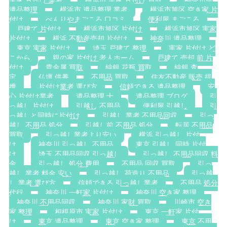
実家 片付け 業者
横浜市 実家 片付け 買取
神奈川県
遺品整理
横浜市 遺品整理 業者
横浜市旭区 空き家 片
付け
べんりやまごころ 口コミ
便利屋 まごころ
戸建て 片付け
横浜市旭区 片付け
横浜市旭区 実家
片付け
横浜 不動産売却 片付け
神奈川 遺品整理
東京 実家 片付け
埼玉 戸建て 整理
実家 片付け ど
こから
親の家 片付け 老人ホーム
戸建て 売却 前 片
付け
貴金属 買取
純銀 花瓶 買取
純銀 査
定
仏壇 供養
不用品 買取
住友不動産 販売 提
携
片付け業者 選び方
信頼できる 遺品整理
安
心 片付け業者
遺品整理 士
遺品整理 ブログ
引
っ越し 片付け
引越し 不用品
便利屋 引越し
引
っ越しと同時に片付け
引越し 業者 不用品回収
引っ
越し 不用品 処分
引越し前 不用品 処分
転居 不用品
買取
引っ越し業者より安い
横浜 引っ越し 片付
け
神奈川 引っ越し 不用品
東京 引越し 同時 片付
け
埼玉 不用品回収 引っ越し
引っ越し 不用品回収 料
金
引っ越し 処分 費用
不用品 回収 買取
引っ
越し 業者 料金 安い
引っ越し 荷造り 不用品
引っ越
し 業者 選び方
信頼できる 引っ越し業者
不用品 処分
代行
神奈川 一軒家 片付け
神奈川 空き家 整理
神奈川 不用品回収
神奈川 家財 買取
川崎市 空き
家 整理
相模原市 実家 片付け
東京 一軒家 片付
け
東京 遺品整理
東京 空き家 整理
東京 不用