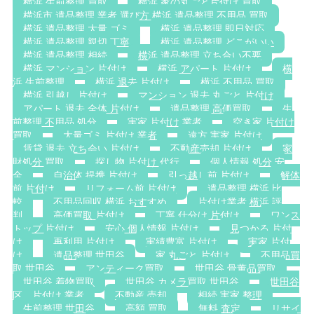
横浜 生前整理 買取
横浜 家の丸ごと片付け 買取
横浜市 遺品整理 業者 選び方 横浜 遺品整理 不用品 買取
横浜 遺品整理 大量 ゴミ
横浜 遺品整理 即日対応
横浜 遺品整理 親切 丁寧
横浜 遺品整理 どこがいい
横浜 遺品整理 相続
横浜 遺品整理 立ち合い不要
横浜 マンション 片付け
横浜 アパート 片付け
横
浜 生前整理
横浜 退去 片付け
横浜 不用品 買取
横浜 引越し 片付け
マンション 退去 丸ごと 片付け
アパート 退去 全体 片付け
遺品整理 高価買取
生
前整理 不用品 処分
実家 片付け 業者
空き家 片付け
買取
大量ゴミ 片付け 業者
遠方 実家 片付け
賃貸 退去 立ち会い 片付け
不動産売却 片付け
家
財処分 買取
探し物 片付け 代行
個人情報 処分 安
全
自治体 提携 片付け
引っ越し前 片付け
解体
前 片付け
リフォーム前 片付け
遺品整理 横浜 比
較
不用品回収 横浜 おすすめ
片付け業者 横浜 評
判
高価買取 片付け
丁寧 仕分け 片付け
ワンス
トップ 片付け
安心 個人情報 片付け
見つかる 片付
け
再利用 片付け
実績豊富 片付け
実家 片付
け
遺品整理 世田谷
家 丸ごと 片付け
不用品買
取 世田谷
アンティーク買取
世田谷 骨董品買取
世田谷 着物買取
世田谷 カメラ買取 世田谷
世田谷
区 片付け 業者
不動産 売却
相続 実家 整理
生前整理 世田谷
高額 買取
無料 査定
リサイ