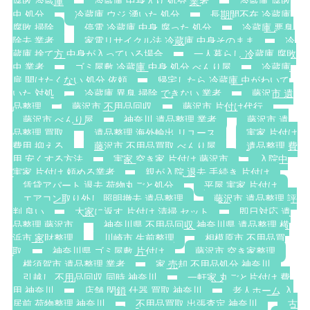
腐敗 冷蔵庫
冷蔵庫 中身入り 処分 業者
冷蔵庫 腐敗
虫 処分
冷蔵庫 ウジ 湧いた 処分
長期間不在 冷蔵庫
腐敗 掃除
停電 冷蔵庫 中身 腐った 処分
冷蔵庫 悪臭
除去 業者
家電リサイクル法 冷蔵庫 中身そのまま
冷
蔵庫 捨て方 中身が入っている場合
一人暮らし 冷蔵庫 腐敗
虫 業者
ゴミ屋敷 冷蔵庫 中身 処分 べんり屋
冷蔵庫
扉 開けたくない 処分 依頼
帰宅したら 冷蔵庫 虫がわいて
いた 対処
冷蔵庫 異臭 掃除 できない 業者
藤沢市 遺
品整理
藤沢市 不用品回収
藤沢市 片付け代行
藤沢市 べんり屋
神奈川 遺品整理 業者
藤沢市 遺
品整理 買取
遺品整理 海外輸出 リユース
実家 片付け
費用 抑える
藤沢市 不用品買取 べんり屋
遺品整理 費
用 安くする方法
実家 空き家 片付け 藤沢市
入院中
実家 片付け 頼める業者
親が入院 退去 手続き 片付け
賃貸アパート 退去 荷物丸ごと処分
平屋 実家 片付け
エアコン取り外し 照明撤去 遺品整理
藤沢市 遺品整理 評
判 良い
大家に返す 片付け 清掃 セット
即日対応 遺
品整理 藤沢市
神奈川県 不用品回収 神奈川県 遺品整理 横
浜市 家財整理
川崎市 生前整理
相模原市 不用品買
取
神奈川県 ゴミ屋敷 片付け
藤沢市 空き家整理
横須賀市 遺品整理 業者
家 売却 不用品処分 神奈川
引越し 不用品回収 同時 神奈川
一軒家 丸ごと片付け 費
用 神奈川
店舗 閉鎖 什器 買取 神奈川
老人ホーム 入
居前 荷物整理 神奈川
不用品買取 出張査定 神奈川
古