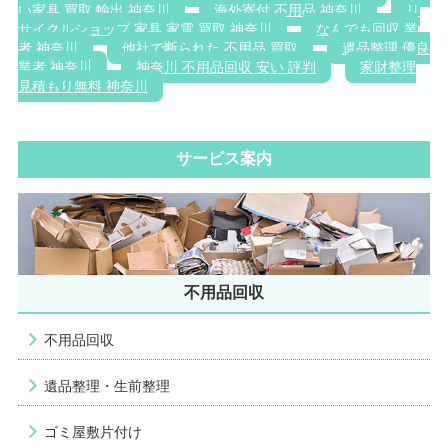
い家具 買取 輸出 神奈川
海外寄付 不用品 神奈川
リ
サイクルショップ 家具 家電 買取 神奈川
なんでも回収 業
者 神奈川
他社で断られた 不用品 買取
遺品整理 優良
業者 神奈川
神奈川 不用品回収 安い 評判
家財整理
見積もり無料 神奈川
サービス案内
不用品回収
不用品回収
遺品整理・生前整理
ゴミ屋敷片付け