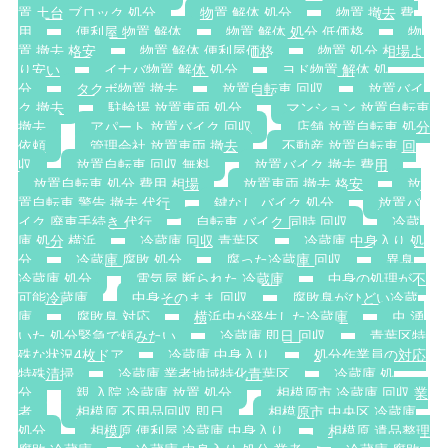
置 土台 ブロック 処分
物置 解体 処分
物置 撤去 費
用
便利屋 物置 解体
物置 解体 処分 低価格
物
置 撤去 格安
物置 解体 便利屋価格
物置 処分 相場よ
り安い
イナバ物置 解体 処分
ヨド物置 解体 処
分
タクボ物置 撤去
放置自転車 回収
放置バイ
ク 撤去
駐輪場 放置車両 処分
マンション 放置自転車
撤去
アパート 放置バイク 回収
店舗 放置自転車 処分
依頼
管理会社 放置車両 撤去
不動産 放置自転車 回
収
放置自転車 回収 無料
放置バイク 撤去 費用
放置自転車 処分 費用 相場
放置車両 撤去 格安
放
置自転車 警告 撤去 代行
鍵なし バイク 処分
放置バ
イク 廃車手続き 代行
自転車 バイク 同時 回収
冷蔵
庫 処分 横浜
冷蔵庫 回収 青葉区
冷蔵庫 中身入り 処
分
冷蔵庫 腐敗 処分
腐った冷蔵庫 回収
異臭
冷蔵庫 処分
電気屋 断られた 冷蔵庫
中身の処理が不
可能冷蔵庫
中身そのまま 回収
腐敗臭がひどい冷蔵
庫
腐敗臭 対応
横浜虫が発生した冷蔵庫
虫 湧
いた 処分緊急で頼みたい
冷蔵庫 即日 回収
青葉区特
殊な状況4枚ドア
冷蔵庫 中身入り
処分作業員の対応
特殊清掃
冷蔵庫 業者地域特化青葉区
冷蔵庫 処
分
親 入院 冷蔵庫 放置 処分
相模原市 冷蔵庫 回収 業
者
相模原 不用品回収 即日
相模原市 中央区 冷蔵庫
処分
相模原 便利屋 冷蔵庫 中身入り
相模原 遺品整理