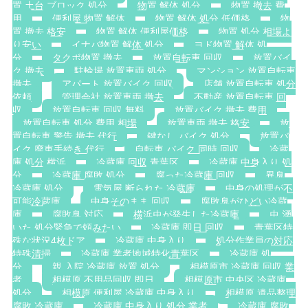
置 土台 ブロック 処分
物置 解体 処分
物置 撤去 費
用
便利屋 物置 解体
物置 解体 処分 低価格
物
置 撤去 格安
物置 解体 便利屋価格
物置 処分 相場よ
り安い
イナバ物置 解体 処分
ヨド物置 解体 処
分
タクボ物置 撤去
放置自転車 回収
放置バイ
ク 撤去
駐輪場 放置車両 処分
マンション 放置自転車
撤去
アパート 放置バイク 回収
店舗 放置自転車 処分
依頼
管理会社 放置車両 撤去
不動産 放置自転車 回
収
放置自転車 回収 無料
放置バイク 撤去 費用
放置自転車 処分 費用 相場
放置車両 撤去 格安
放
置自転車 警告 撤去 代行
鍵なし バイク 処分
放置バ
イク 廃車手続き 代行
自転車 バイク 同時 回収
冷蔵
庫 処分 横浜
冷蔵庫 回収 青葉区
冷蔵庫 中身入り 処
分
冷蔵庫 腐敗 処分
腐った冷蔵庫 回収
異臭
冷蔵庫 処分
電気屋 断られた 冷蔵庫
中身の処理が不
可能冷蔵庫
中身そのまま 回収
腐敗臭がひどい冷蔵
庫
腐敗臭 対応
横浜虫が発生した冷蔵庫
虫 湧
いた 処分緊急で頼みたい
冷蔵庫 即日 回収
青葉区特
殊な状況4枚ドア
冷蔵庫 中身入り
処分作業員の対応
特殊清掃
冷蔵庫 業者地域特化青葉区
冷蔵庫 処
分
親 入院 冷蔵庫 放置 処分
相模原市 冷蔵庫 回収 業
者
相模原 不用品回収 即日
相模原市 中央区 冷蔵庫
処分
相模原 便利屋 冷蔵庫 中身入り
相模原 遺品整理
腐敗 冷蔵庫
冷蔵庫 中身入り 処分 業者
冷蔵庫 腐敗