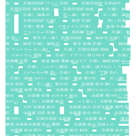
取
不用品回収 口コミ 評判
不用品回収 大手紹介
不用品回収 優良業者
不用品回収 技術
引越し 東
京
引越し 神奈川
引っ越し 東京
引っ越し 神奈
川
不用品回収 引越し
格安 引越し
安い 引越
し
引越し業者
リサイクル 引越し
単身 引越
し
ファミリー 引越し
長距離 引越し
引越し 東
京 安い
東京 引っ越し 不用品回収
神奈川 引越し 丁
寧
格安 引越し 神奈川
東京 単身 引越し
神奈
川 ファミリー 引っ越し
引越し 不用品回収 同時
引越
し リサイクル 買取
引越し エアコン 取り付け
引越し
洗濯機 設置
家具 解体 運搬 組み立て 引越し 梱包資材 サー
ビス
引越し シーズン 料金
引越し 値上がり しな
い
リピーター率 高い 引越し
引越し 丁寧 安心
引越し 荷物 少ない
引越し 業者 選び方
引っ越し
代金 節約
引っ越し 処分品
冷蔵庫 処分 怖い
冷蔵庫 放置 悪臭
冷蔵庫 虫
開けられない 冷蔵庫
処分
冷蔵庫 中身 そのまま 処分
冷蔵庫 運び出し で
きない
古い 冷蔵庫 処分
一人暮らし 冷蔵庫 処
分
大型 冷蔵庫 処分
冷蔵庫 処分 不安冷蔵庫 専門 回
収
冷蔵庫 回収 業者
冷蔵庫 処分 代行
冷蔵庫
運び出し
不用品回収 冷蔵庫
冷蔵庫 撤去
遺品
整理 冷蔵庫冷蔵庫 処分 費用
冷蔵庫 処分 見積もり
冷蔵庫 処分 即日
冷蔵庫 処分 相談
冷蔵庫 処分 格