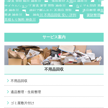
い家具 買取 輸出 神奈川
海外寄付 不用品 神奈川
リ
サイクルショップ 家具 家電 買取 神奈川
なんでも回収 業
者 神奈川
他社で断られた 不用品 買取
遺品整理 優良
業者 神奈川
神奈川 不用品回収 安い 評判
家財整理
見積もり無料 神奈川
サービス案内
不用品回収
不用品回収
遺品整理・生前整理
ゴミ屋敷片付け