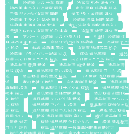
い
冷蔵庫 回収 千葉 腐敗
冷蔵庫 処分 埼玉 虫
神奈川 中身入り冷蔵庫 回収
東京 悪臭 冷蔵庫 処分
千葉 開かずの冷蔵庫 回収
埼玉 汚い 冷蔵庫 処分
冷蔵庫 中身入り 処分 費用
冷蔵庫 異臭 回収 業者
冷蔵庫 虫湧き 処分 方法
古い 冷蔵庫 回収 中身入り
電源入らない 冷蔵庫 処分 中身
冷蔵庫 放置 処分 業
者
アパート 冷蔵庫 回収 中身入り
引越し 冷蔵庫 中
身 そのまま 処分
扉開けずに回収 冷蔵庫
冷蔵庫 丸ご
と 処分
特殊 冷蔵庫 回収
冷蔵庫 清掃不要 処分
冷蔵庫 プライバシー配慮 回収
横浜 遺品整理
遺品
整理 べんり屋まごころ 横浜
べんり屋まごころ 横浜
遺品整理 費用 横浜
遺品整理 相場 横浜
遺品整理
買取 横浜
遺品整理 安い 横浜
遺品整理 口コミ 横
浜
遺品整理 優良業者 横浜
ゴミ屋敷 遺品整理 横
浜
家の片付け 横浜
空き家整理 横浜
遺品整理
再利用 横浜
遺品整理 リサイクル 横浜
遺品整理 海外
輸出 横浜
遺品整理 高価買取 横浜
遺品整理 創業15
年 横浜
遺品整理 テレビ出演 横浜
遺品整理 マンショ
ン 横浜
遺品整理 アパート 横浜
遺品整理 店舗付き住
宅 横浜
遺品整理 資源ごみ 回収 横浜
横浜 遺品整理
費用 安い
横浜 遺品整理 買取 高い
横浜 遺品整理 ゴ
ミ屋敷 対応
横浜 遺品整理 信頼できる
横浜 遺品整理
口コミ 評判
横浜 遺品整理 一般廃棄物収集運搬許可
横浜 生前整理 買取
横浜 家の丸ごと片付け 買取