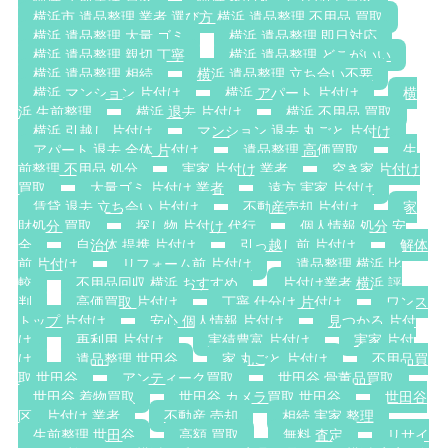
横浜市 遺品整理 業者 選び方 横浜 遺品整理 不用品 買取
横浜 遺品整理 大量 ゴミ
横浜 遺品整理 即日対応
横浜 遺品整理 親切 丁寧
横浜 遺品整理 どこがいい
横浜 遺品整理 相続
横浜 遺品整理 立ち合い不要
横浜 マンション 片付け
横浜 アパート 片付け
横
浜 生前整理
横浜 退去 片付け
横浜 不用品 買取
横浜 引越し 片付け
マンション 退去 丸ごと 片付け
アパート 退去 全体 片付け
遺品整理 高価買取
生
前整理 不用品 処分
実家 片付け 業者
空き家 片付け
買取
大量ゴミ 片付け 業者
遠方 実家 片付け
賃貸 退去 立ち会い 片付け
不動産売却 片付け
家
財処分 買取
探し物 片付け 代行
個人情報 処分 安
全
自治体 提携 片付け
引っ越し前 片付け
解体
前 片付け
リフォーム前 片付け
遺品整理 横浜 比
較
不用品回収 横浜 おすすめ
片付け業者 横浜 評
判
高価買取 片付け
丁寧 仕分け 片付け
ワンス
トップ 片付け
安心 個人情報 片付け
見つかる 片付
け
再利用 片付け
実績豊富 片付け
実家 片付
け
遺品整理 世田谷
家 丸ごと 片付け
不用品買
取 世田谷
アンティーク買取
世田谷 骨董品買取
世田谷 着物買取
世田谷 カメラ買取 世田谷
世田谷
区 片付け 業者
不動産 売却
相続 実家 整理
生前整理 世田谷
高額 買取
無料 査定
リサイ