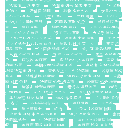
安
冷蔵庫 処分 東京
[地域名] 不用品回収 冷蔵庫
冷蔵庫 回収 東京
冷蔵庫 処分 業者 東京
ゴミ屋敷
片付け
汚部屋 清掃
荷物 多すぎる
大量のコレ
クション 処分
ネズミ 発生
悪臭 部屋
片付けら
れないゴミ屋敷 専門
不用品 買取 処分
整理整頓 業
者
買取 相殺
趣味の物 買取
大量 不用品 処分
アニメグッズ 買取
プラモデル 買取
カメラ 買取
DVD コレクション 処分
漫画本 大量 買取
オタク
グッズ 処分おもちゃ 買取ゴミ屋敷 片付け 荒川区
東京 不
用品 買取
ゴミ屋敷 清掃 業者
荒川区 遺品整理
放置 冷蔵庫 処分
虫 湧いた 冷蔵庫
悪臭 冷蔵庫 処
分
腐敗物 冷蔵庫
扉 開かない 冷蔵庫
実家 冷
蔵庫 放置
長期不在 冷蔵庫 処分
高齢者 入院 冷蔵庫
故障 冷蔵庫 処分
電気が止まった 冷蔵庫
冷蔵庫 処分
業者
特殊清掃 冷蔵庫
汚れた冷蔵庫 処分
冷蔵
庫 回収 依頼
冷蔵庫 処分 横浜市
冷蔵庫 処分 神奈
川
横浜市 放置冷蔵庫
横浜市 遺品整理
横浜市
生前整理
べんりやまごころ
遺品整理 業者 横浜
生前整理 相談 横浜
特殊清掃 横浜
ゴミ屋敷 片付
け 横浜
不用品回収 横浜
遺品供養
形見分
け
遺品整理士
終活
中身入り冷蔵庫 回収
冷蔵庫 処分 中身 そのまま
汚い 冷蔵庫 回収
腐敗
冷蔵庫 処分
虫 冷蔵庫 回収
開かずの冷蔵庫 回
収
冷蔵庫 回収 神奈川 中身
冷蔵庫 処分 東京 汚