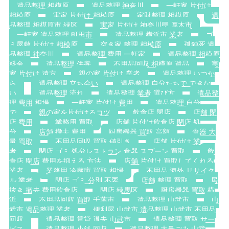
遺品整理 相模原
遺品整理 神奈川
一軒家 片付け
相模原
実家 片付け 相模原
家財整理 相模原
遺
品整理 相模原市 緑区
実家 片付け 神奈川県 厚木市
一軒家 遺品整理 町田市
遺品整理 横浜市 業者
ゴ
ミ屋敷 片付け 相模原
空き家 整理 相模原
孤独死 遺
品整理 神奈川
遺品整理 費用 一軒家
遺品整理 相模原
料金
遺品整理 供養
不用品回収 相模原 遺品
実
家 片付け 遠方
親の家 片付け 業者
遺品整理 いつか
ら
遺品整理 立ち会い
遺品整理 自分たちで できな
い
遺品整理 流れ
遺品整理 業者 選び方
遺品整
理 費用 相場
一軒家 片付け 費用
遺品整理 自分
で
親の家を片付けるコツ
飲食店 閉店
店舗 閉
店 費用
業務用 買取
店舗 片付け飲食店 閉店 処
分
店舗 撤去 費用
厨房機器 買取 高額
食器 大
量 買取
不用品回収 買取 値引き
店舗 片付け 業
者
閉店 ゴミ 処分レストラン 食器 スプーン 買取
飲
食店 閉店 費用を抑える 方法
店舗 片付け 買取してくれる
業者
業務用 冷蔵庫 買取 相場
不用品 海外 リサイク
ル 業者
閉店 ゴミ 分別 不要
店舗 整理 買取
居
抜き 撤去 費用飲食店
閉店 練馬区
厨房機器 買取 横
浜
不用品回収 買取 千葉市
遺品整理 山武市
山
武市 遺品整理 業者
便利屋 山武市 遺品整理 山武市 不用品
回収
遺品整理 賃貸 退去 山武市
遺品整理 買取 サー