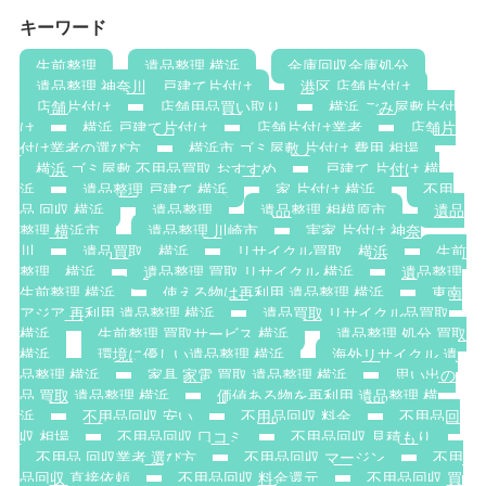
キーワード
生前整理
遺品整理 横浜
金庫回収金庫処分
遺品整理 神奈川，戸建て片付け
港区 店舗片付け
店舗片付け
店舗用品買い取り
横浜 ごみ屋敷片付
け
横浜 戸建て片付け
店舗片付け業者
店舗片
付け業者の選び方
横浜市 ゴミ屋敷 片付け 費用 相場
横浜 ゴミ屋敷 不用品買取 おすすめ
戸建て 片付け 横
浜
遺品整理 戸建て 横浜
家 片付け 横浜
不用
品 回収 横浜
遺品整理
遺品整理 相模原市
遺品
整理 横浜市
遺品整理 川崎市
実家 片付け 神奈
川
遺品買取 横浜
リサイクル買取 横浜
生前
整理 横浜
遺品整理 買取 リサイクル 横浜
遺品整理
生前整理 横浜
使える物は再利用 遺品整理 横浜
東南
アジア 再利用 遺品整理 横浜
遺品買取 リサイクル品買取
横浜
生前整理 買取サービス 横浜
遺品整理 処分 買取
横浜
環境に優しい遺品整理 横浜
海外リサイクル 遺
品整理 横浜
家具 家電 買取 遺品整理 横浜
思い出の
品 買取 遺品整理 横浜
価値ある物を再利用 遺品整理 横
浜
不用品回収 安い
不用品回収 料金
不用品回
収 相場
不用品回収 口コミ
不用品回収 見積もり
不用品 回収業者 選び方
不用品回収 マージン
不用
品回収 直接依頼
不用品回収 料金還元
不用品回収 買