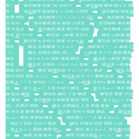
ビス
遺品整理 小銭 回収
遺品整理 大量ごみ 山武
市
遺品整理 平屋 2K 片付け
遺品整理 費用 抑える 買
取
遺品整理 相見積もり 比較 山武市
遺品整理 未使用
家電 買取
遺品整理 2トントラック 2台
遺品整理 食
品 処分
遺品整理 料金 相場 山武市
賃貸物件 遺品整
理 注意点
遺品整理 業者 選び方 信頼
遺品整理 小銭
貯金 見つけ方
横浜市 一軒家 片付け
横浜 一軒家 整
理
横浜市 お片付け 業者 おすすめ
横浜市 遺品整理
買取
横浜 生前整理 リユース
便利屋まごころ 横浜 口
コミ
横浜 不用品 買取 高い
一軒家 丸ごと 整理 費用
横浜
使えるもの 買取 業者 横浜
横浜市 一軒家 専門
業者
横浜市 不用品 リサイクル 業者
横浜市 一軒家
荷物 処分
横浜 整理収納 アドバイザー 業者
横浜 不
用品 回収 買取 セット
横浜市 粗大ゴミ 費用 削減
便
利屋まごころ 差別化 リユース
一軒家 片付け 費用 相場 横
浜
老人ホーム 入居 片付け 横浜
老人ホーム 退去 荷
物 処分 横浜
横浜市 施設 入居 整理
横浜市 実家 片付
け 費用
遺品整理 生前整理 横浜 買取
老人ホーム 引
越し 不用品 買取
横浜 介護施設 入居 準備 業者
横浜
市 空き家 整理 業者
親の家 片付け 業者 横浜
横浜市
ホーム 退去 残置物 撤去
便利屋まごころ 老人ホーム
施設入居前 片付け 業者
横浜 不用品 回収 買取 一括
老人ホーム 荷物 整理 安い
横浜 老人ホーム 退去後の清
掃
物置 中身 処分
物置 不用品回収 セット
物