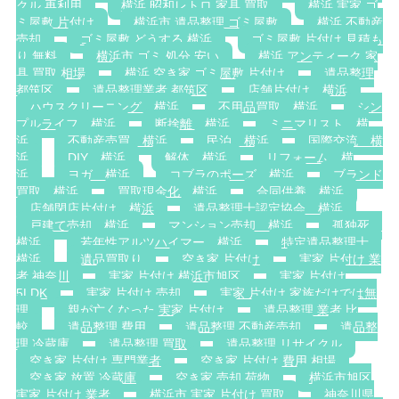
クル 再利用
横浜 昭和レトロ 家具 買取
横浜 実家 ゴ
ミ屋敷 片付け
横浜市 遺品整理 ゴミ屋敷
横浜 不動産
売却
ゴミ屋敷 どうする 横浜
ゴミ屋敷 片付け 見積も
り 無料
横浜市 ゴミ 処分 安い
横浜 アンティーク 家
具 買取 相場
横浜 空き家 ゴミ屋敷 片付け
遺品整理
都筑区
遺品整理業者 都筑区
店舗片付け 横浜
ハウスクリーニング 横浜
不用品買取 横浜
シン
プルライフ 横浜
断捨離 横浜
ミニマリスト 横
浜
不動産売買 横浜
民泊 横浜
国際交流 横
浜
DIY 横浜
解体 横浜
リフォーム 横
浜
ヨガ 横浜
コブラのポーズ 横浜
ブランド
買取 横浜
買取現金化 横浜
合同供養 横浜
店舗閉店片付け 横浜
遺品整理士認定協会 横浜
戸建て売却 横浜
マンション売却 横浜
孤独死
横浜
若年性アルツハイマー 横浜
特定遺品整理士
横浜
遺品買取り
空き家 片付け
実家 片付け 業
者 神奈川
実家 片付け 横浜市旭区
実家 片付け
5LDK
実家 片付け 売却
実家 片付け 家族だけでは無
理
親が亡くなった 実家 片付け
遺品整理 業者 比
較
遺品整理 費用
遺品整理 不動産売却
遺品整
理 冷蔵庫
遺品整理 買取
遺品整理 リサイクル
空き家 片付け 専門業者
空き家 片付け 費用 相場
空き家 放置 冷蔵庫
空き家 売却 荷物
横浜市旭区
実家 片付け 業者
横浜市 実家 片付け 買取
神奈川県