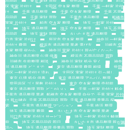
品回収
東京 家財 買取
世田谷区 遺品整理
杉並
区 実家 片付け
大田区 空き家 整理
千葉 一軒家 片付
け
千葉 遺品整理
千葉 空き家 整理
千葉 不用
品回収
千葉 家財 買取
千葉市 遺品整理
船橋市
実家 片付け
柏市 空き家 整理
埼玉 一軒家 片付
け
埼玉 遺品整理
埼玉 空き家 整理
埼玉 不用
品回収
埼玉 家財 買取
さいたま市 遺品整理
川
口市 実家 片付け
所沢市 空き家 整理
神奈川 一軒家
片付け 費用
横浜市 遺品整理 業者 選び方
川崎市 空
き家 整理 何から
神奈川 実家 片付け 親が亡くなった
神奈川 遺品整理 仏壇 供養
横浜市 不用品回収 買取
川崎市 生前整理 相談
神奈川 家財 処分 安く
神奈
川 遺品整理 どこまで
東京 遺品整理 費用 相場
世田
谷区 一軒家 片付け 流れ
大田区 実家 片付け 引っ越し
東京 仏壇 処分 供養
東京 遺品整理 アルバム 整理
世田谷区 ゴミ屋敷 片付け
東京 空き家 整理 売却前
東京 遺品整理 買取 どこがいい
千葉 一軒家 片付け 料金.
千葉市 遺品整理 業者. 船橋市 空き家 整理 自分で. 千葉 実家 片付
け 親が健在. 千葉 不用品回収 買取. 千葉 遺品整理 貴重品 探
索
千葉市 遺品整理 マンション
千葉 終活 整理
埼玉 遺品整理 費用
さいたま市 空き家 整理 業者
川口市 実家 片付け サービス
埼玉 一軒家 片付け 解体
前
埼玉 不用品回収 即日
さいたま市 遺品整理 親が施
設へ
埼玉 遺品整理 骨董品 買取
埼玉 家財 整理