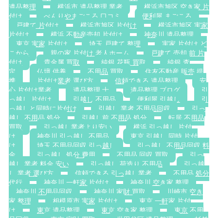
遺品整理
横浜市 遺品整理 業者
横浜市旭区 空き家 片
付け
べんりやまごころ 口コミ
便利屋 まごころ
戸建て 片付け
横浜市旭区 片付け
横浜市旭区 実家
片付け
横浜 不動産売却 片付け
神奈川 遺品整理
東京 実家 片付け
埼玉 戸建て 整理
実家 片付け ど
こから
親の家 片付け 老人ホーム
戸建て 売却 前 片
付け
貴金属 買取
純銀 花瓶 買取
純銀 査
定
仏壇 供養
不用品 買取
住友不動産 販売 提
携
片付け業者 選び方
信頼できる 遺品整理
安
心 片付け業者
遺品整理 士
遺品整理 ブログ
引
っ越し 片付け
引越し 不用品
便利屋 引越し
引
っ越しと同時に片付け
引越し 業者 不用品回収
引っ
越し 不用品 処分
引越し前 不用品 処分
転居 不用品
買取
引っ越し業者より安い
横浜 引っ越し 片付
け
神奈川 引っ越し 不用品
東京 引越し 同時 片付
け
埼玉 不用品回収 引っ越し
引っ越し 不用品回収 料
金
引っ越し 処分 費用
不用品 回収 買取
引っ
越し 業者 料金 安い
引っ越し 荷造り 不用品
引っ越
し 業者 選び方
信頼できる 引っ越し業者
不用品 処分
代行
神奈川 一軒家 片付け
神奈川 空き家 整理
神奈川 不用品回収
神奈川 家財 買取
川崎市 空き
家 整理
相模原市 実家 片付け
東京 一軒家 片付
け
東京 遺品整理
東京 空き家 整理
東京 不用