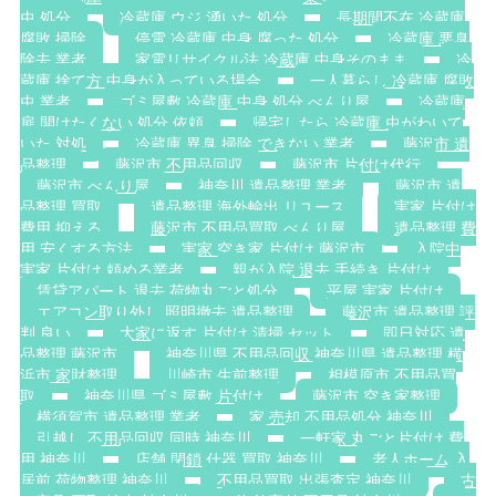
虫 処分
冷蔵庫 ウジ 湧いた 処分
長期間不在 冷蔵庫
腐敗 掃除
停電 冷蔵庫 中身 腐った 処分
冷蔵庫 悪臭
除去 業者
家電リサイクル法 冷蔵庫 中身そのまま
冷
蔵庫 捨て方 中身が入っている場合
一人暮らし 冷蔵庫 腐敗
虫 業者
ゴミ屋敷 冷蔵庫 中身 処分 べんり屋
冷蔵庫
扉 開けたくない 処分 依頼
帰宅したら 冷蔵庫 虫がわいて
いた 対処
冷蔵庫 異臭 掃除 できない 業者
藤沢市 遺
品整理
藤沢市 不用品回収
藤沢市 片付け代行
藤沢市 べんり屋
神奈川 遺品整理 業者
藤沢市 遺
品整理 買取
遺品整理 海外輸出 リユース
実家 片付け
費用 抑える
藤沢市 不用品買取 べんり屋
遺品整理 費
用 安くする方法
実家 空き家 片付け 藤沢市
入院中
実家 片付け 頼める業者
親が入院 退去 手続き 片付け
賃貸アパート 退去 荷物丸ごと処分
平屋 実家 片付け
エアコン取り外し 照明撤去 遺品整理
藤沢市 遺品整理 評
判 良い
大家に返す 片付け 清掃 セット
即日対応 遺
品整理 藤沢市
神奈川県 不用品回収 神奈川県 遺品整理 横
浜市 家財整理
川崎市 生前整理
相模原市 不用品買
取
神奈川県 ゴミ屋敷 片付け
藤沢市 空き家整理
横須賀市 遺品整理 業者
家 売却 不用品処分 神奈川
引越し 不用品回収 同時 神奈川
一軒家 丸ごと片付け 費
用 神奈川
店舗 閉鎖 什器 買取 神奈川
老人ホーム 入
居前 荷物整理 神奈川
不用品買取 出張査定 神奈川
古