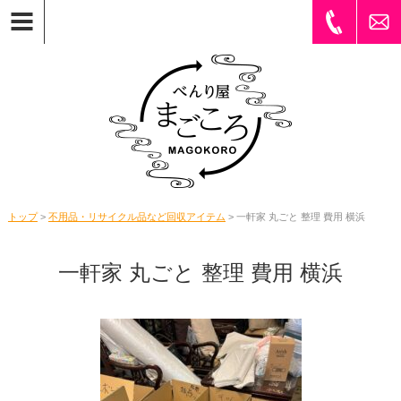
トップ
>
不用品・リサイクル品など回収アイテム
> 一軒家 丸ごと 整理 費用 横浜
一軒家 丸ごと 整理 費用 横浜