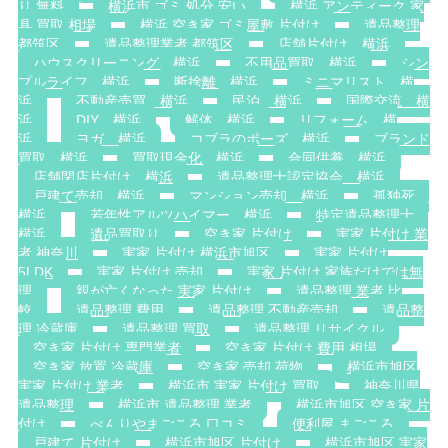
り 無料
横浜市 ゴミ 処分 安い
横浜 アンティーク 家
具 買取 相場
横浜 空き家 ゴミ屋敷 片付け
遺品整理
都筑区
遺品整理業者 都筑区
店舗片付け 横浜
ハウスクリーニング 横浜
不用品買取 横浜
シン
プルライフ 横浜
断捨離 横浜
ミニマリスト 横
浜
不動産売買 横浜
民泊 横浜
国際交流 横
浜
DIY 横浜
解体 横浜
リフォーム 横
浜
ヨガ 横浜
コブラのポーズ 横浜
ブランド
買取 横浜
買取現金化 横浜
合同供養 横浜
店舗閉店片付け 横浜
遺品整理士認定協会 横浜
戸建て売却 横浜
マンション売却 横浜
孤独死
横浜
若年性アルツハイマー 横浜
特定遺品整理士
横浜
遺品買取り
空き家 片付け
実家 片付け 業
者 神奈川
実家 片付け 横浜市旭区
実家 片付け
5LDK
実家 片付け 売却
実家 片付け 家族だけでは無
理
親が亡くなった 実家 片付け
遺品整理 業者 比
較
遺品整理 費用
遺品整理 不動産売却
遺品整
理 冷蔵庫
遺品整理 買取
遺品整理 リサイクル
空き家 片付け 専門業者
空き家 片付け 費用 相場
空き家 放置 冷蔵庫
空き家 売却 荷物
横浜市旭区
実家 片付け 業者
横浜市 実家 片付け 買取
神奈川県
遺品整理
横浜市 遺品整理 業者
横浜市旭区 空き家 片
付け
べんりやまごころ 口コミ
便利屋 まごころ
戸建て 片付け
横浜市旭区 片付け
横浜市旭区 実家