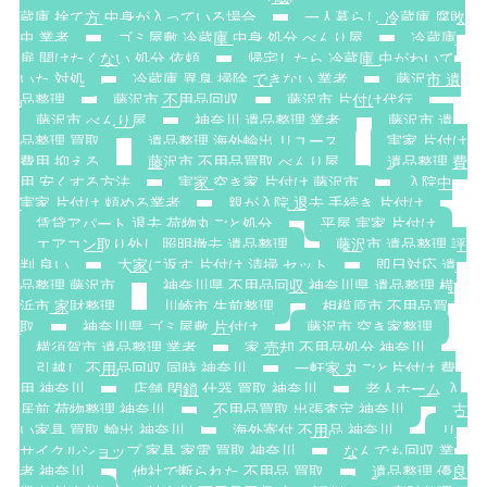
蔵庫 捨て方 中身が入っている場合
一人暮らし 冷蔵庫 腐敗
虫 業者
ゴミ屋敷 冷蔵庫 中身 処分 べんり屋
冷蔵庫
扉 開けたくない 処分 依頼
帰宅したら 冷蔵庫 虫がわいて
いた 対処
冷蔵庫 異臭 掃除 できない 業者
藤沢市 遺
品整理
藤沢市 不用品回収
藤沢市 片付け代行
藤沢市 べんり屋
神奈川 遺品整理 業者
藤沢市 遺
品整理 買取
遺品整理 海外輸出 リユース
実家 片付け
費用 抑える
藤沢市 不用品買取 べんり屋
遺品整理 費
用 安くする方法
実家 空き家 片付け 藤沢市
入院中
実家 片付け 頼める業者
親が入院 退去 手続き 片付け
賃貸アパート 退去 荷物丸ごと処分
平屋 実家 片付け
エアコン取り外し 照明撤去 遺品整理
藤沢市 遺品整理 評
判 良い
大家に返す 片付け 清掃 セット
即日対応 遺
品整理 藤沢市
神奈川県 不用品回収 神奈川県 遺品整理 横
浜市 家財整理
川崎市 生前整理
相模原市 不用品買
取
神奈川県 ゴミ屋敷 片付け
藤沢市 空き家整理
横須賀市 遺品整理 業者
家 売却 不用品処分 神奈川
引越し 不用品回収 同時 神奈川
一軒家 丸ごと片付け 費
用 神奈川
店舗 閉鎖 什器 買取 神奈川
老人ホーム 入
居前 荷物整理 神奈川
不用品買取 出張査定 神奈川
古
い家具 買取 輸出 神奈川
海外寄付 不用品 神奈川
リ
サイクルショップ 家具 家電 買取 神奈川
なんでも回収 業
者 神奈川
他社で断られた 不用品 買取
遺品整理 優良