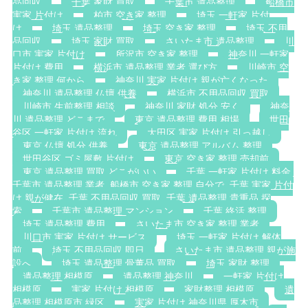
品回収
千葉 家財 買取
千葉市 遺品整理
船橋市
実家 片付け
柏市 空き家 整理
埼玉 一軒家 片付
け
埼玉 遺品整理
埼玉 空き家 整理
埼玉 不用
品回収
埼玉 家財 買取
さいたま市 遺品整理
川
口市 実家 片付け
所沢市 空き家 整理
神奈川 一軒家
片付け 費用
横浜市 遺品整理 業者 選び方
川崎市 空
き家 整理 何から
神奈川 実家 片付け 親が亡くなった
神奈川 遺品整理 仏壇 供養
横浜市 不用品回収 買取
川崎市 生前整理 相談
神奈川 家財 処分 安く
神奈
川 遺品整理 どこまで
東京 遺品整理 費用 相場
世田
谷区 一軒家 片付け 流れ
大田区 実家 片付け 引っ越し
東京 仏壇 処分 供養
東京 遺品整理 アルバム 整理
世田谷区 ゴミ屋敷 片付け
東京 空き家 整理 売却前
東京 遺品整理 買取 どこがいい
千葉 一軒家 片付け 料金.
千葉市 遺品整理 業者. 船橋市 空き家 整理 自分で. 千葉 実家 片付
け 親が健在. 千葉 不用品回収 買取. 千葉 遺品整理 貴重品 探
索
千葉市 遺品整理 マンション
千葉 終活 整理
埼玉 遺品整理 費用
さいたま市 空き家 整理 業者
川口市 実家 片付け サービス
埼玉 一軒家 片付け 解体
前
埼玉 不用品回収 即日
さいたま市 遺品整理 親が施
設へ
埼玉 遺品整理 骨董品 買取
埼玉 家財 整理
遺品整理 相模原
遺品整理 神奈川
一軒家 片付け
相模原
実家 片付け 相模原
家財整理 相模原
遺
品整理 相模原市 緑区
実家 片付け 神奈川県 厚木市