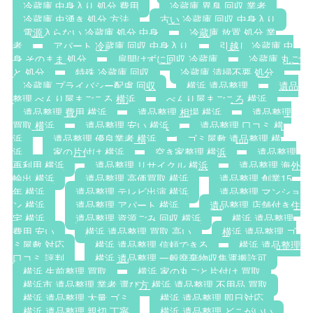
冷蔵庫 中身入り 処分 費用
冷蔵庫 異臭 回収 業者
冷蔵庫 虫湧き 処分 方法
古い 冷蔵庫 回収 中身入り
電源入らない 冷蔵庫 処分 中身
冷蔵庫 放置 処分 業
者
アパート 冷蔵庫 回収 中身入り
引越し 冷蔵庫 中
身 そのまま 処分
扉開けずに回収 冷蔵庫
冷蔵庫 丸ご
と 処分
特殊 冷蔵庫 回収
冷蔵庫 清掃不要 処分
冷蔵庫 プライバシー配慮 回収
横浜 遺品整理
遺品
整理 べんり屋まごころ 横浜
べんり屋まごころ 横浜
遺品整理 費用 横浜
遺品整理 相場 横浜
遺品整理
買取 横浜
遺品整理 安い 横浜
遺品整理 口コミ 横
浜
遺品整理 優良業者 横浜
ゴミ屋敷 遺品整理 横
浜
家の片付け 横浜
空き家整理 横浜
遺品整理
再利用 横浜
遺品整理 リサイクル 横浜
遺品整理 海外
輸出 横浜
遺品整理 高価買取 横浜
遺品整理 創業15
年 横浜
遺品整理 テレビ出演 横浜
遺品整理 マンショ
ン 横浜
遺品整理 アパート 横浜
遺品整理 店舗付き住
宅 横浜
遺品整理 資源ごみ 回収 横浜
横浜 遺品整理
費用 安い
横浜 遺品整理 買取 高い
横浜 遺品整理 ゴ
ミ屋敷 対応
横浜 遺品整理 信頼できる
横浜 遺品整理
口コミ 評判
横浜 遺品整理 一般廃棄物収集運搬許可
横浜 生前整理 買取
横浜 家の丸ごと片付け 買取
横浜市 遺品整理 業者 選び方 横浜 遺品整理 不用品 買取
横浜 遺品整理 大量 ゴミ
横浜 遺品整理 即日対応
横浜 遺品整理 親切 丁寧
横浜 遺品整理 どこがいい