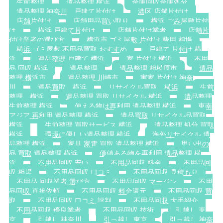
生前整理
遺品整理 横浜
金庫回収金庫処分
遺品整理 神奈川，戸建て片付け
港区 店舗片付け
店舗片付け
店舗用品買い取り
横浜 ごみ屋敷片付
け
横浜 戸建て片付け
店舗片付け業者
店舗片
付け業者の選び方
横浜市 ゴミ屋敷 片付け 費用 相場
横浜 ゴミ屋敷 不用品買取 おすすめ
戸建て 片付け 横
浜
遺品整理 戸建て 横浜
家 片付け 横浜
不用
品 回収 横浜
遺品整理
遺品整理 相模原市
遺品
整理 横浜市
遺品整理 川崎市
実家 片付け 神奈
川
遺品買取 横浜
リサイクル買取 横浜
生前
整理 横浜
遺品整理 買取 リサイクル 横浜
遺品整理
生前整理 横浜
使える物は再利用 遺品整理 横浜
東南
アジア 再利用 遺品整理 横浜
遺品買取 リサイクル品買取
横浜
生前整理 買取サービス 横浜
遺品整理 処分 買取
横浜
環境に優しい遺品整理 横浜
海外リサイクル 遺
品整理 横浜
家具 家電 買取 遺品整理 横浜
思い出の
品 買取 遺品整理 横浜
価値ある物を再利用 遺品整理 横
浜
不用品回収 安い
不用品回収 料金
不用品回
収 相場
不用品回収 口コミ
不用品回収 見積もり
不用品 回収業者 選び方
不用品回収 マージン
不用
品回収 直接依頼
不用品回収 料金還元
不用品回収 買
取
不用品回収 口コミ 評判
不用品回収 大手紹介
不用品回収 優良業者
不用品回収 技術
引越し 東
京
引越し 神奈川
引っ越し 東京
引っ越し 神奈