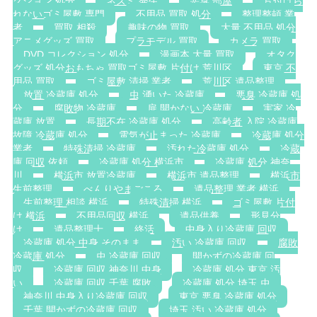
クション 処分
ネズミ 発生
悪臭 部屋
片付けら
れないゴミ屋敷 専門
不用品 買取 処分
整理整頓 業
者
買取 相殺
趣味の物 買取
大量 不用品 処分
アニメグッズ 買取
プラモデル 買取
カメラ 買取
DVD コレクション 処分
漫画本 大量 買取
オタク
グッズ 処分おもちゃ 買取ゴミ屋敷 片付け 荒川区
東京 不
用品 買取
ゴミ屋敷 清掃 業者
荒川区 遺品整理
放置 冷蔵庫 処分
虫 湧いた 冷蔵庫
悪臭 冷蔵庫 処
分
腐敗物 冷蔵庫
扉 開かない 冷蔵庫
実家 冷
蔵庫 放置
長期不在 冷蔵庫 処分
高齢者 入院 冷蔵庫
故障 冷蔵庫 処分
電気が止まった 冷蔵庫
冷蔵庫 処分
業者
特殊清掃 冷蔵庫
汚れた冷蔵庫 処分
冷蔵
庫 回収 依頼
冷蔵庫 処分 横浜市
冷蔵庫 処分 神奈
川
横浜市 放置冷蔵庫
横浜市 遺品整理
横浜市
生前整理
べんりやまごころ
遺品整理 業者 横浜
生前整理 相談 横浜
特殊清掃 横浜
ゴミ屋敷 片付
け 横浜
不用品回収 横浜
遺品供養
形見分
け
遺品整理士
終活
中身入り冷蔵庫 回収
冷蔵庫 処分 中身 そのまま
汚い 冷蔵庫 回収
腐敗
冷蔵庫 処分
虫 冷蔵庫 回収
開かずの冷蔵庫 回
収
冷蔵庫 回収 神奈川 中身
冷蔵庫 処分 東京 汚
い
冷蔵庫 回収 千葉 腐敗
冷蔵庫 処分 埼玉 虫
神奈川 中身入り冷蔵庫 回収
東京 悪臭 冷蔵庫 処分
千葉 開かずの冷蔵庫 回収
埼玉 汚い 冷蔵庫 処分