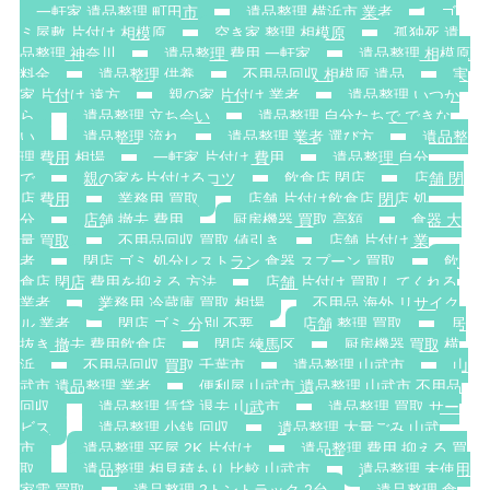
一軒家 遺品整理 町田市
遺品整理 横浜市 業者
ゴ
ミ屋敷 片付け 相模原
空き家 整理 相模原
孤独死 遺
品整理 神奈川
遺品整理 費用 一軒家
遺品整理 相模原
料金
遺品整理 供養
不用品回収 相模原 遺品
実
家 片付け 遠方
親の家 片付け 業者
遺品整理 いつか
ら
遺品整理 立ち会い
遺品整理 自分たちで できな
い
遺品整理 流れ
遺品整理 業者 選び方
遺品整
理 費用 相場
一軒家 片付け 費用
遺品整理 自分
で
親の家を片付けるコツ
飲食店 閉店
店舗 閉
店 費用
業務用 買取
店舗 片付け飲食店 閉店 処
分
店舗 撤去 費用
厨房機器 買取 高額
食器 大
量 買取
不用品回収 買取 値引き
店舗 片付け 業
者
閉店 ゴミ 処分レストラン 食器 スプーン 買取
飲
食店 閉店 費用を抑える 方法
店舗 片付け 買取してくれる
業者
業務用 冷蔵庫 買取 相場
不用品 海外 リサイク
ル 業者
閉店 ゴミ 分別 不要
店舗 整理 買取
居
抜き 撤去 費用飲食店
閉店 練馬区
厨房機器 買取 横
浜
不用品回収 買取 千葉市
遺品整理 山武市
山
武市 遺品整理 業者
便利屋 山武市 遺品整理 山武市 不用品
回収
遺品整理 賃貸 退去 山武市
遺品整理 買取 サー
ビス
遺品整理 小銭 回収
遺品整理 大量ごみ 山武
市
遺品整理 平屋 2K 片付け
遺品整理 費用 抑える 買
取
遺品整理 相見積もり 比較 山武市
遺品整理 未使用