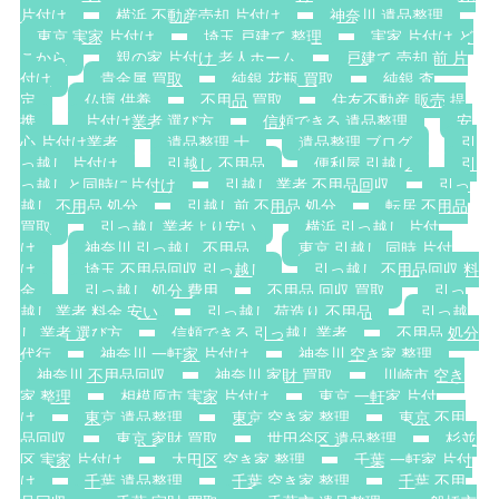
片付け
横浜 不動産売却 片付け
神奈川 遺品整理
東京 実家 片付け
埼玉 戸建て 整理
実家 片付け ど
こから
親の家 片付け 老人ホーム
戸建て 売却 前 片
付け
貴金属 買取
純銀 花瓶 買取
純銀 査
定
仏壇 供養
不用品 買取
住友不動産 販売 提
携
片付け業者 選び方
信頼できる 遺品整理
安
心 片付け業者
遺品整理 士
遺品整理 ブログ
引
っ越し 片付け
引越し 不用品
便利屋 引越し
引
っ越しと同時に片付け
引越し 業者 不用品回収
引っ
越し 不用品 処分
引越し前 不用品 処分
転居 不用品
買取
引っ越し業者より安い
横浜 引っ越し 片付
け
神奈川 引っ越し 不用品
東京 引越し 同時 片付
け
埼玉 不用品回収 引っ越し
引っ越し 不用品回収 料
金
引っ越し 処分 費用
不用品 回収 買取
引っ
越し 業者 料金 安い
引っ越し 荷造り 不用品
引っ越
し 業者 選び方
信頼できる 引っ越し業者
不用品 処分
代行
神奈川 一軒家 片付け
神奈川 空き家 整理
神奈川 不用品回収
神奈川 家財 買取
川崎市 空き
家 整理
相模原市 実家 片付け
東京 一軒家 片付
け
東京 遺品整理
東京 空き家 整理
東京 不用
品回収
東京 家財 買取
世田谷区 遺品整理
杉並
区 実家 片付け
大田区 空き家 整理
千葉 一軒家 片付
け
千葉 遺品整理
千葉 空き家 整理
千葉 不用