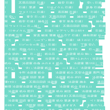
川
不用品回収 引越し
格安 引越し
安い 引越
し
引越し業者
リサイクル 引越し
単身 引越
し
ファミリー 引越し
長距離 引越し
引越し 東
京 安い
東京 引っ越し 不用品回収
神奈川 引越し 丁
寧
格安 引越し 神奈川
東京 単身 引越し
神奈
川 ファミリー 引っ越し
引越し 不用品回収 同時
引越
し リサイクル 買取
引越し エアコン 取り付け
引越し
洗濯機 設置
家具 解体 運搬 組み立て 引越し 梱包資材 サー
ビス
引越し シーズン 料金
引越し 値上がり しな
い
リピーター率 高い 引越し
引越し 丁寧 安心
引越し 荷物 少ない
引越し 業者 選び方
引っ越し
代金 節約
引っ越し 処分品
冷蔵庫 処分 怖い
冷蔵庫 放置 悪臭
冷蔵庫 虫
開けられない 冷蔵庫
処分
冷蔵庫 中身 そのまま 処分
冷蔵庫 運び出し で
きない
古い 冷蔵庫 処分
一人暮らし 冷蔵庫 処
分
大型 冷蔵庫 処分
冷蔵庫 処分 不安冷蔵庫 専門 回
収
冷蔵庫 回収 業者
冷蔵庫 処分 代行
冷蔵庫
運び出し
不用品回収 冷蔵庫
冷蔵庫 撤去
遺品
整理 冷蔵庫冷蔵庫 処分 費用
冷蔵庫 処分 見積もり
冷蔵庫 処分 即日
冷蔵庫 処分 相談
冷蔵庫 処分 格
安
冷蔵庫 処分 東京
[地域名] 不用品回収 冷蔵庫
冷蔵庫 回収 東京
冷蔵庫 処分 業者 東京
ゴミ屋敷
片付け
汚部屋 清掃
荷物 多すぎる
大量のコレ