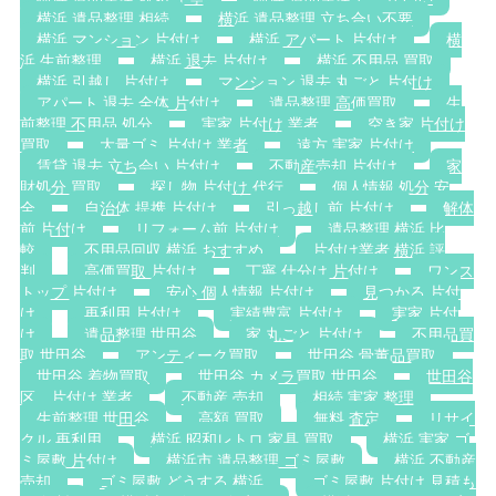
横浜 遺品整理 相続
横浜 遺品整理 立ち合い不要
横浜 マンション 片付け
横浜 アパート 片付け
横
浜 生前整理
横浜 退去 片付け
横浜 不用品 買取
横浜 引越し 片付け
マンション 退去 丸ごと 片付け
アパート 退去 全体 片付け
遺品整理 高価買取
生
前整理 不用品 処分
実家 片付け 業者
空き家 片付け
買取
大量ゴミ 片付け 業者
遠方 実家 片付け
賃貸 退去 立ち会い 片付け
不動産売却 片付け
家
財処分 買取
探し物 片付け 代行
個人情報 処分 安
全
自治体 提携 片付け
引っ越し前 片付け
解体
前 片付け
リフォーム前 片付け
遺品整理 横浜 比
較
不用品回収 横浜 おすすめ
片付け業者 横浜 評
判
高価買取 片付け
丁寧 仕分け 片付け
ワンス
トップ 片付け
安心 個人情報 片付け
見つかる 片付
け
再利用 片付け
実績豊富 片付け
実家 片付
け
遺品整理 世田谷
家 丸ごと 片付け
不用品買
取 世田谷
アンティーク買取
世田谷 骨董品買取
世田谷 着物買取
世田谷 カメラ買取 世田谷
世田谷
区 片付け 業者
不動産 売却
相続 実家 整理
生前整理 世田谷
高額 買取
無料 査定
リサイ
クル 再利用
横浜 昭和レトロ 家具 買取
横浜 実家 ゴ
ミ屋敷 片付け
横浜市 遺品整理 ゴミ屋敷
横浜 不動産
売却
ゴミ屋敷 どうする 横浜
ゴミ屋敷 片付け 見積も