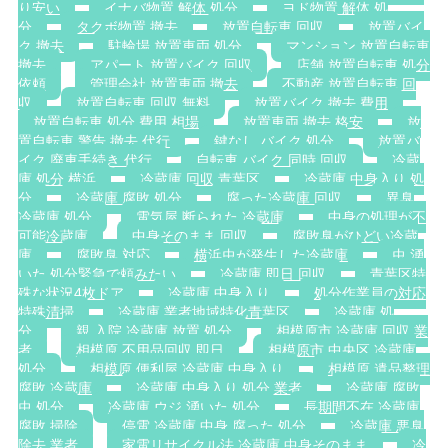
り安い
イナバ物置 解体 処分
ヨド物置 解体 処
分
タクボ物置 撤去
放置自転車 回収
放置バイ
ク 撤去
駐輪場 放置車両 処分
マンション 放置自転車
撤去
アパート 放置バイク 回収
店舗 放置自転車 処分
依頼
管理会社 放置車両 撤去
不動産 放置自転車 回
収
放置自転車 回収 無料
放置バイク 撤去 費用
放置自転車 処分 費用 相場
放置車両 撤去 格安
放
置自転車 警告 撤去 代行
鍵なし バイク 処分
放置バ
イク 廃車手続き 代行
自転車 バイク 同時 回収
冷蔵
庫 処分 横浜
冷蔵庫 回収 青葉区
冷蔵庫 中身入り 処
分
冷蔵庫 腐敗 処分
腐った冷蔵庫 回収
異臭
冷蔵庫 処分
電気屋 断られた 冷蔵庫
中身の処理が不
可能冷蔵庫
中身そのまま 回収
腐敗臭がひどい冷蔵
庫
腐敗臭 対応
横浜虫が発生した冷蔵庫
虫 湧
いた 処分緊急で頼みたい
冷蔵庫 即日 回収
青葉区特
殊な状況4枚ドア
冷蔵庫 中身入り
処分作業員の対応
特殊清掃
冷蔵庫 業者地域特化青葉区
冷蔵庫 処
分
親 入院 冷蔵庫 放置 処分
相模原市 冷蔵庫 回収 業
者
相模原 不用品回収 即日
相模原市 中央区 冷蔵庫
処分
相模原 便利屋 冷蔵庫 中身入り
相模原 遺品整理
腐敗 冷蔵庫
冷蔵庫 中身入り 処分 業者
冷蔵庫 腐敗
虫 処分
冷蔵庫 ウジ 湧いた 処分
長期間不在 冷蔵庫
腐敗 掃除
停電 冷蔵庫 中身 腐った 処分
冷蔵庫 悪臭
除去 業者
家電リサイクル法 冷蔵庫 中身そのまま
冷