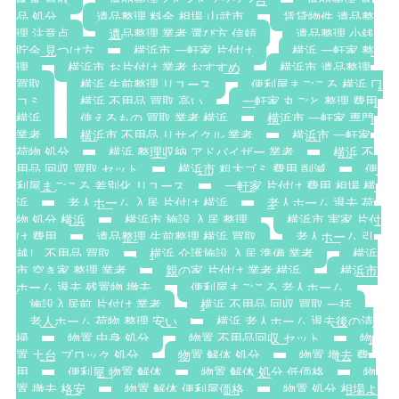
家電 買取
遺品整理 2トントラック 2台
遺品整理 食
品 処分
遺品整理 料金 相場 山武市
賃貸物件 遺品整
理 注意点
遺品整理 業者 選び方 信頼
遺品整理 小銭
貯金 見つけ方
横浜市 一軒家 片付け
横浜 一軒家 整
理
横浜市 お片付け 業者 おすすめ
横浜市 遺品整理
買取
横浜 生前整理 リユース
便利屋まごころ 横浜 口
コミ
横浜 不用品 買取 高い
一軒家 丸ごと 整理 費用
横浜
使えるもの 買取 業者 横浜
横浜市 一軒家 専門
業者
横浜市 不用品 リサイクル 業者
横浜市 一軒家
荷物 処分
横浜 整理収納 アドバイザー 業者
横浜 不
用品 回収 買取 セット
横浜市 粗大ゴミ 費用 削減
便
利屋まごころ 差別化 リユース
一軒家 片付け 費用 相場 横
浜
老人ホーム 入居 片付け 横浜
老人ホーム 退去 荷
物 処分 横浜
横浜市 施設 入居 整理
横浜市 実家 片付
け 費用
遺品整理 生前整理 横浜 買取
老人ホーム 引
越し 不用品 買取
横浜 介護施設 入居 準備 業者
横浜
市 空き家 整理 業者
親の家 片付け 業者 横浜
横浜市
ホーム 退去 残置物 撤去
便利屋まごころ 老人ホーム
施設入居前 片付け 業者
横浜 不用品 回収 買取 一括
老人ホーム 荷物 整理 安い
横浜 老人ホーム 退去後の清
掃
物置 中身 処分
物置 不用品回収 セット
物
置 土台 ブロック 処分
物置 解体 処分
物置 撤去 費
用
便利屋 物置 解体
物置 解体 処分 低価格
物
置 撤去 格安
物置 解体 便利屋価格
物置 処分 相場よ