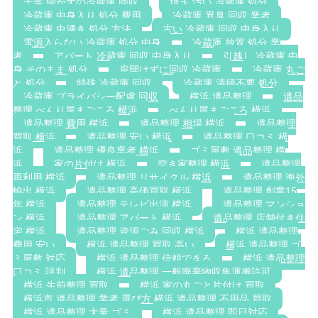
千葉 開かずの冷蔵庫 回収
埼玉 汚い 冷蔵庫 処分
冷蔵庫 中身入り 処分 費用
冷蔵庫 異臭 回収 業者
冷蔵庫 虫湧き 処分 方法
古い 冷蔵庫 回収 中身入り
電源入らない 冷蔵庫 処分 中身
冷蔵庫 放置 処分 業
者
アパート 冷蔵庫 回収 中身入り
引越し 冷蔵庫 中
身 そのまま 処分
扉開けずに回収 冷蔵庫
冷蔵庫 丸ご
と 処分
特殊 冷蔵庫 回収
冷蔵庫 清掃不要 処分
冷蔵庫 プライバシー配慮 回収
横浜 遺品整理
遺品
整理 べんり屋まごころ 横浜
べんり屋まごころ 横浜
遺品整理 費用 横浜
遺品整理 相場 横浜
遺品整理
買取 横浜
遺品整理 安い 横浜
遺品整理 口コミ 横
浜
遺品整理 優良業者 横浜
ゴミ屋敷 遺品整理 横
浜
家の片付け 横浜
空き家整理 横浜
遺品整理
再利用 横浜
遺品整理 リサイクル 横浜
遺品整理 海外
輸出 横浜
遺品整理 高価買取 横浜
遺品整理 創業15
年 横浜
遺品整理 テレビ出演 横浜
遺品整理 マンショ
ン 横浜
遺品整理 アパート 横浜
遺品整理 店舗付き住
宅 横浜
遺品整理 資源ごみ 回収 横浜
横浜 遺品整理
費用 安い
横浜 遺品整理 買取 高い
横浜 遺品整理 ゴ
ミ屋敷 対応
横浜 遺品整理 信頼できる
横浜 遺品整理
口コミ 評判
横浜 遺品整理 一般廃棄物収集運搬許可
横浜 生前整理 買取
横浜 家の丸ごと片付け 買取
横浜市 遺品整理 業者 選び方 横浜 遺品整理 不用品 買取
横浜 遺品整理 大量 ゴミ
横浜 遺品整理 即日対応