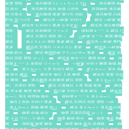
家電 買取
遺品整理 2トントラック 2台
遺品整理 食
品 処分
遺品整理 料金 相場 山武市
賃貸物件 遺品整
理 注意点
遺品整理 業者 選び方 信頼
遺品整理 小銭
貯金 見つけ方
横浜市 一軒家 片付け
横浜 一軒家 整
理
横浜市 お片付け 業者 おすすめ
横浜市 遺品整理
買取
横浜 生前整理 リユース
便利屋まごころ 横浜 口
コミ
横浜 不用品 買取 高い
一軒家 丸ごと 整理 費用
横浜
使えるもの 買取 業者 横浜
横浜市 一軒家 専門
業者
横浜市 不用品 リサイクル 業者
横浜市 一軒家
荷物 処分
横浜 整理収納 アドバイザー 業者
横浜 不
用品 回収 買取 セット
横浜市 粗大ゴミ 費用 削減
便
利屋まごころ 差別化 リユース
一軒家 片付け 費用 相場 横
浜
老人ホーム 入居 片付け 横浜
老人ホーム 退去 荷
物 処分 横浜
横浜市 施設 入居 整理
横浜市 実家 片付
け 費用
遺品整理 生前整理 横浜 買取
老人ホーム 引
越し 不用品 買取
横浜 介護施設 入居 準備 業者
横浜
市 空き家 整理 業者
親の家 片付け 業者 横浜
横浜市
ホーム 退去 残置物 撤去
便利屋まごころ 老人ホーム
施設入居前 片付け 業者
横浜 不用品 回収 買取 一括
老人ホーム 荷物 整理 安い
横浜 老人ホーム 退去後の清
掃
物置 中身 処分
物置 不用品回収 セット
物
置 土台 ブロック 処分
物置 解体 処分
物置 撤去 費
用
便利屋 物置 解体
物置 解体 処分 低価格
物