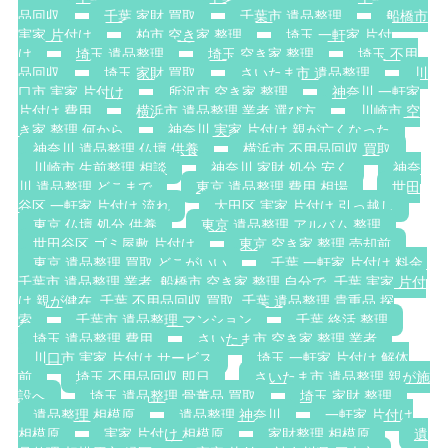
品回収
千葉 家財 買取
千葉市 遺品整理
船橋市
実家 片付け
柏市 空き家 整理
埼玉 一軒家 片付
け
埼玉 遺品整理
埼玉 空き家 整理
埼玉 不用
品回収
埼玉 家財 買取
さいたま市 遺品整理
川
口市 実家 片付け
所沢市 空き家 整理
神奈川 一軒家
片付け 費用
横浜市 遺品整理 業者 選び方
川崎市 空
き家 整理 何から
神奈川 実家 片付け 親が亡くなった
神奈川 遺品整理 仏壇 供養
横浜市 不用品回収 買取
川崎市 生前整理 相談
神奈川 家財 処分 安く
神奈
川 遺品整理 どこまで
東京 遺品整理 費用 相場
世田
谷区 一軒家 片付け 流れ
大田区 実家 片付け 引っ越し
東京 仏壇 処分 供養
東京 遺品整理 アルバム 整理
世田谷区 ゴミ屋敷 片付け
東京 空き家 整理 売却前
東京 遺品整理 買取 どこがいい
千葉 一軒家 片付け 料金.
千葉市 遺品整理 業者. 船橋市 空き家 整理 自分で. 千葉 実家 片付
け 親が健在. 千葉 不用品回収 買取. 千葉 遺品整理 貴重品 探
索
千葉市 遺品整理 マンション
千葉 終活 整理
埼玉 遺品整理 費用
さいたま市 空き家 整理 業者
川口市 実家 片付け サービス
埼玉 一軒家 片付け 解体
前
埼玉 不用品回収 即日
さいたま市 遺品整理 親が施
設へ
埼玉 遺品整理 骨董品 買取
埼玉 家財 整理
遺品整理 相模原
遺品整理 神奈川
一軒家 片付け
相模原
実家 片付け 相模原
家財整理 相模原
遺