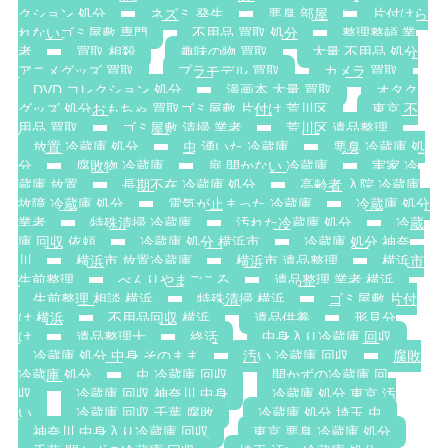
クション 処分
ネズミ 発生
悪臭 部屋
片付けら
れないゴミ屋敷 専門
不用品 買取 処分
整理整頓 業
者
買取 相殺
趣味の物 買取
大量 不用品 処分
アニメグッズ 買取
プラモデル 買取
カメラ 買取
DVD コレクション 処分
漫画本 大量 買取
オタク
グッズ 処分おもちゃ 買取ゴミ屋敷 片付け 荒川区
東京 不
用品 買取
ゴミ屋敷 清掃 業者
荒川区 遺品整理
放置 冷蔵庫 処分
虫 湧いた 冷蔵庫
悪臭 冷蔵庫 処
分
腐敗物 冷蔵庫
扉 開かない 冷蔵庫
実家 冷
蔵庫 放置
長期不在 冷蔵庫 処分
高齢者 入院 冷蔵庫
故障 冷蔵庫 処分
電気が止まった 冷蔵庫
冷蔵庫 処分
業者
特殊清掃 冷蔵庫
汚れた冷蔵庫 処分
冷蔵
庫 回収 依頼
冷蔵庫 処分 横浜市
冷蔵庫 処分 神奈
川
横浜市 放置冷蔵庫
横浜市 遺品整理
横浜市
生前整理
べんりやまごころ
遺品整理 業者 横浜
生前整理 相談 横浜
特殊清掃 横浜
ゴミ屋敷 片付
け 横浜
不用品回収 横浜
遺品供養
形見分
け
遺品整理士
終活
中身入り冷蔵庫 回収
冷蔵庫 処分 中身 そのまま
汚い 冷蔵庫 回収
腐敗
冷蔵庫 処分
虫 冷蔵庫 回収
開かずの冷蔵庫 回
収
冷蔵庫 回収 神奈川 中身
冷蔵庫 処分 東京 汚
い
冷蔵庫 回収 千葉 腐敗
冷蔵庫 処分 埼玉 虫
神奈川 中身入り冷蔵庫 回収
東京 悪臭 冷蔵庫 処分