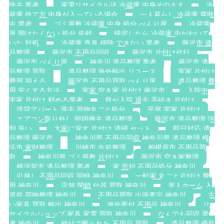
除去 業者
家電リサイクル法 冷蔵庫 中身そのまま
冷
蔵庫 捨て方 中身が入っている場合
一人暮らし 冷蔵庫 腐敗
虫 業者
ゴミ屋敷 冷蔵庫 中身 処分 べんり屋
冷蔵庫
扉 開けたくない 処分 依頼
帰宅したら 冷蔵庫 虫がわいて
いた 対処
冷蔵庫 異臭 掃除 できない 業者
藤沢市 遺
品整理
藤沢市 不用品回収
藤沢市 片付け代行
藤沢市 べんり屋
神奈川 遺品整理 業者
藤沢市 遺
品整理 買取
遺品整理 海外輸出 リユース
実家 片付け
費用 抑える
藤沢市 不用品買取 べんり屋
遺品整理 費
用 安くする方法
実家 空き家 片付け 藤沢市
入院中
実家 片付け 頼める業者
親が入院 退去 手続き 片付け
賃貸アパート 退去 荷物丸ごと処分
平屋 実家 片付け
エアコン取り外し 照明撤去 遺品整理
藤沢市 遺品整理 評
判 良い
大家に返す 片付け 清掃 セット
即日対応 遺
品整理 藤沢市
神奈川県 不用品回収 神奈川県 遺品整理 横
浜市 家財整理
川崎市 生前整理
相模原市 不用品買
取
神奈川県 ゴミ屋敷 片付け
藤沢市 空き家整理
横須賀市 遺品整理 業者
家 売却 不用品処分 神奈川
引越し 不用品回収 同時 神奈川
一軒家 丸ごと片付け 費
用 神奈川
店舗 閉鎖 什器 買取 神奈川
老人ホーム 入
居前 荷物整理 神奈川
不用品買取 出張査定 神奈川
古
い家具 買取 輸出 神奈川
海外寄付 不用品 神奈川
リ
サイクルショップ 家具 家電 買取 神奈川
なんでも回収 業
者 神奈川
他社で断られた 不用品 買取
遺品整理 優良