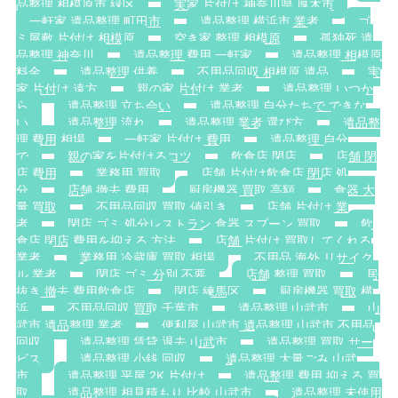
品整理 相模原市 緑区
実家 片付け 神奈川県 厚木市
一軒家 遺品整理 町田市
遺品整理 横浜市 業者
ゴ
ミ屋敷 片付け 相模原
空き家 整理 相模原
孤独死 遺
品整理 神奈川
遺品整理 費用 一軒家
遺品整理 相模原
料金
遺品整理 供養
不用品回収 相模原 遺品
実
家 片付け 遠方
親の家 片付け 業者
遺品整理 いつか
ら
遺品整理 立ち会い
遺品整理 自分たちで できな
い
遺品整理 流れ
遺品整理 業者 選び方
遺品整
理 費用 相場
一軒家 片付け 費用
遺品整理 自分
で
親の家を片付けるコツ
飲食店 閉店
店舗 閉
店 費用
業務用 買取
店舗 片付け飲食店 閉店 処
分
店舗 撤去 費用
厨房機器 買取 高額
食器 大
量 買取
不用品回収 買取 値引き
店舗 片付け 業
者
閉店 ゴミ 処分レストラン 食器 スプーン 買取
飲
食店 閉店 費用を抑える 方法
店舗 片付け 買取してくれる
業者
業務用 冷蔵庫 買取 相場
不用品 海外 リサイク
ル 業者
閉店 ゴミ 分別 不要
店舗 整理 買取
居
抜き 撤去 費用飲食店
閉店 練馬区
厨房機器 買取 横
浜
不用品回収 買取 千葉市
遺品整理 山武市
山
武市 遺品整理 業者
便利屋 山武市 遺品整理 山武市 不用品
回収
遺品整理 賃貸 退去 山武市
遺品整理 買取 サー
ビス
遺品整理 小銭 回収
遺品整理 大量ごみ 山武
市
遺品整理 平屋 2K 片付け
遺品整理 費用 抑える 買
取
遺品整理 相見積もり 比較 山武市
遺品整理 未使用