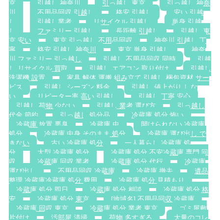
京
引越し 神奈川
引っ越し 東京
引っ越し 神奈
川
不用品回収 引越し
格安 引越し
安い 引越
し
引越し業者
リサイクル 引越し
単身 引越
し
ファミリー 引越し
長距離 引越し
引越し 東
京 安い
東京 引っ越し 不用品回収
神奈川 引越し 丁
寧
格安 引越し 神奈川
東京 単身 引越し
神奈
川 ファミリー 引っ越し
引越し 不用品回収 同時
引越
し リサイクル 買取
引越し エアコン 取り付け
引越し
洗濯機 設置
家具 解体 運搬 組み立て 引越し 梱包資材 サー
ビス
引越し シーズン 料金
引越し 値上がり しな
い
リピーター率 高い 引越し
引越し 丁寧 安心
引越し 荷物 少ない
引越し 業者 選び方
引っ越し
代金 節約
引っ越し 処分品
冷蔵庫 処分 怖い
冷蔵庫 放置 悪臭
冷蔵庫 虫
開けられない 冷蔵庫
処分
冷蔵庫 中身 そのまま 処分
冷蔵庫 運び出し で
きない
古い 冷蔵庫 処分
一人暮らし 冷蔵庫 処
分
大型 冷蔵庫 処分
冷蔵庫 処分 不安冷蔵庫 専門 回
収
冷蔵庫 回収 業者
冷蔵庫 処分 代行
冷蔵庫
運び出し
不用品回収 冷蔵庫
冷蔵庫 撤去
遺品
整理 冷蔵庫冷蔵庫 処分 費用
冷蔵庫 処分 見積もり
冷蔵庫 処分 即日
冷蔵庫 処分 相談
冷蔵庫 処分 格
安
冷蔵庫 処分 東京
[地域名] 不用品回収 冷蔵庫
冷蔵庫 回収 東京
冷蔵庫 処分 業者 東京
ゴミ屋敷
片付け
汚部屋 清掃
荷物 多すぎる
大量のコレ