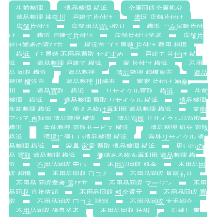
生前整理
遺品整理 横浜
金庫回収金庫処分
遺品整理 神奈川，戸建て片付け
港区 店舗片付け
店舗片付け
店舗用品買い取り
横浜 ごみ屋敷片付
け
横浜 戸建て片付け
店舗片付け業者
店舗片
付け業者の選び方
横浜市 ゴミ屋敷 片付け 費用 相場
横浜 ゴミ屋敷 不用品買取 おすすめ
戸建て 片付け 横
浜
遺品整理 戸建て 横浜
家 片付け 横浜
不用
品 回収 横浜
遺品整理
遺品整理 相模原市
遺品
整理 横浜市
遺品整理 川崎市
実家 片付け 神奈
川
遺品買取 横浜
リサイクル買取 横浜
生前
整理 横浜
遺品整理 買取 リサイクル 横浜
遺品整理
生前整理 横浜
使える物は再利用 遺品整理 横浜
東南
アジア 再利用 遺品整理 横浜
遺品買取 リサイクル品買取
横浜
生前整理 買取サービス 横浜
遺品整理 処分 買取
横浜
環境に優しい遺品整理 横浜
海外リサイクル 遺
品整理 横浜
家具 家電 買取 遺品整理 横浜
思い出の
品 買取 遺品整理 横浜
価値ある物を再利用 遺品整理 横
浜
不用品回収 安い
不用品回収 料金
不用品回
収 相場
不用品回収 口コミ
不用品回収 見積もり
不用品 回収業者 選び方
不用品回収 マージン
不用
品回収 直接依頼
不用品回収 料金還元
不用品回収 買
取
不用品回収 口コミ 評判
不用品回収 大手紹介
不用品回収 優良業者
不用品回収 技術
引越し 東