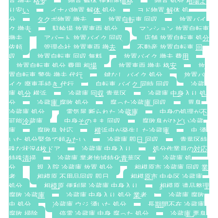
置 撤去 格安
物置 解体 便利屋価格
物置 処分 相場よ
り安い
イナバ物置 解体 処分
ヨド物置 解体 処
分
タクボ物置 撤去
放置自転車 回収
放置バイ
ク 撤去
駐輪場 放置車両 処分
マンション 放置自転車
撤去
アパート 放置バイク 回収
店舗 放置自転車 処分
依頼
管理会社 放置車両 撤去
不動産 放置自転車 回
収
放置自転車 回収 無料
放置バイク 撤去 費用
放置自転車 処分 費用 相場
放置車両 撤去 格安
放
置自転車 警告 撤去 代行
鍵なし バイク 処分
放置バ
イク 廃車手続き 代行
自転車 バイク 同時 回収
冷蔵
庫 処分 横浜
冷蔵庫 回収 青葉区
冷蔵庫 中身入り 処
分
冷蔵庫 腐敗 処分
腐った冷蔵庫 回収
異臭
冷蔵庫 処分
電気屋 断られた 冷蔵庫
中身の処理が不
可能冷蔵庫
中身そのまま 回収
腐敗臭がひどい冷蔵
庫
腐敗臭 対応
横浜虫が発生した冷蔵庫
虫 湧
いた 処分緊急で頼みたい
冷蔵庫 即日 回収
青葉区特
殊な状況4枚ドア
冷蔵庫 中身入り
処分作業員の対応
特殊清掃
冷蔵庫 業者地域特化青葉区
冷蔵庫 処
分
親 入院 冷蔵庫 放置 処分
相模原市 冷蔵庫 回収 業
者
相模原 不用品回収 即日
相模原市 中央区 冷蔵庫
処分
相模原 便利屋 冷蔵庫 中身入り
相模原 遺品整理
腐敗 冷蔵庫
冷蔵庫 中身入り 処分 業者
冷蔵庫 腐敗
虫 処分
冷蔵庫 ウジ 湧いた 処分
長期間不在 冷蔵庫
腐敗 掃除
停電 冷蔵庫 中身 腐った 処分
冷蔵庫 悪臭