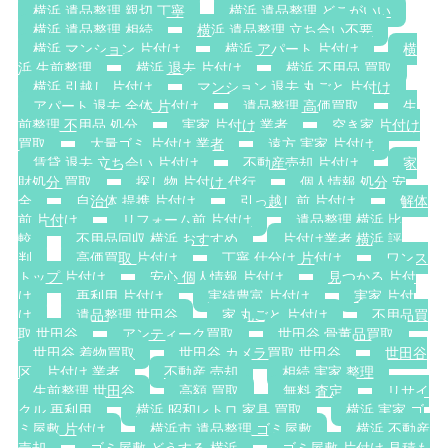
横浜 遺品整理 親切 丁寧
横浜 遺品整理 どこがいい
横浜 遺品整理 相続
横浜 遺品整理 立ち合い不要
横浜 マンション 片付け
横浜 アパート 片付け
横
浜 生前整理
横浜 退去 片付け
横浜 不用品 買取
横浜 引越し 片付け
マンション 退去 丸ごと 片付け
アパート 退去 全体 片付け
遺品整理 高価買取
生
前整理 不用品 処分
実家 片付け 業者
空き家 片付け
買取
大量ゴミ 片付け 業者
遠方 実家 片付け
賃貸 退去 立ち会い 片付け
不動産売却 片付け
家
財処分 買取
探し物 片付け 代行
個人情報 処分 安
全
自治体 提携 片付け
引っ越し前 片付け
解体
前 片付け
リフォーム前 片付け
遺品整理 横浜 比
較
不用品回収 横浜 おすすめ
片付け業者 横浜 評
判
高価買取 片付け
丁寧 仕分け 片付け
ワンス
トップ 片付け
安心 個人情報 片付け
見つかる 片付
け
再利用 片付け
実績豊富 片付け
実家 片付
け
遺品整理 世田谷
家 丸ごと 片付け
不用品買
取 世田谷
アンティーク買取
世田谷 骨董品買取
世田谷 着物買取
世田谷 カメラ買取 世田谷
世田谷
区 片付け 業者
不動産 売却
相続 実家 整理
生前整理 世田谷
高額 買取
無料 査定
リサイ
クル 再利用
横浜 昭和レトロ 家具 買取
横浜 実家 ゴ
ミ屋敷 片付け
横浜市 遺品整理 ゴミ屋敷
横浜 不動産