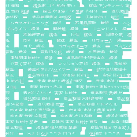
売却
ゴミ屋敷 どうする 横浜
ゴミ屋敷 片付け 見積も
り 無料
横浜市 ゴミ 処分 安い
横浜 アンティーク 家
具 買取 相場
横浜 空き家 ゴミ屋敷 片付け
遺品整理
都筑区
遺品整理業者 都筑区
店舗片付け 横浜
ハウスクリーニング 横浜
不用品買取 横浜
シン
プルライフ 横浜
断捨離 横浜
ミニマリスト 横
浜
不動産売買 横浜
民泊 横浜
国際交流 横
浜
DIY 横浜
解体 横浜
リフォーム 横
浜
ヨガ 横浜
コブラのポーズ 横浜
ブランド
買取 横浜
買取現金化 横浜
合同供養 横浜
店舗閉店片付け 横浜
遺品整理士認定協会 横浜
戸建て売却 横浜
マンション売却 横浜
孤独死
横浜
若年性アルツハイマー 横浜
特定遺品整理士
横浜
遺品買取り
空き家 片付け
実家 片付け 業
者 神奈川
実家 片付け 横浜市旭区
実家 片付け
5LDK
実家 片付け 売却
実家 片付け 家族だけでは無
理
親が亡くなった 実家 片付け
遺品整理 業者 比
較
遺品整理 費用
遺品整理 不動産売却
遺品整
理 冷蔵庫
遺品整理 買取
遺品整理 リサイクル
空き家 片付け 専門業者
空き家 片付け 費用 相場
空き家 放置 冷蔵庫
空き家 売却 荷物
横浜市旭区
実家 片付け 業者
横浜市 実家 片付け 買取
神奈川県
遺品整理
横浜市 遺品整理 業者
横浜市旭区 空き家 片
付け
べんりやまごころ 口コミ
便利屋 まごころ