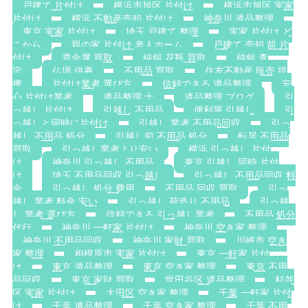
戸建て 片付け
横浜市旭区 片付け
横浜市旭区 実家
片付け
横浜 不動産売却 片付け
神奈川 遺品整理
東京 実家 片付け
埼玉 戸建て 整理
実家 片付け ど
こから
親の家 片付け 老人ホーム
戸建て 売却 前 片
付け
貴金属 買取
純銀 花瓶 買取
純銀 査
定
仏壇 供養
不用品 買取
住友不動産 販売 提
携
片付け業者 選び方
信頼できる 遺品整理
安
心 片付け業者
遺品整理 士
遺品整理 ブログ
引
っ越し 片付け
引越し 不用品
便利屋 引越し
引
っ越しと同時に片付け
引越し 業者 不用品回収
引っ
越し 不用品 処分
引越し前 不用品 処分
転居 不用品
買取
引っ越し業者より安い
横浜 引っ越し 片付
け
神奈川 引っ越し 不用品
東京 引越し 同時 片付
け
埼玉 不用品回収 引っ越し
引っ越し 不用品回収 料
金
引っ越し 処分 費用
不用品 回収 買取
引っ
越し 業者 料金 安い
引っ越し 荷造り 不用品
引っ越
し 業者 選び方
信頼できる 引っ越し業者
不用品 処分
代行
神奈川 一軒家 片付け
神奈川 空き家 整理
神奈川 不用品回収
神奈川 家財 買取
川崎市 空き
家 整理
相模原市 実家 片付け
東京 一軒家 片付
け
東京 遺品整理
東京 空き家 整理
東京 不用
品回収
東京 家財 買取
世田谷区 遺品整理
杉並
区 実家 片付け
大田区 空き家 整理
千葉 一軒家 片付
け
千葉 遺品整理
千葉 空き家 整理
千葉 不用