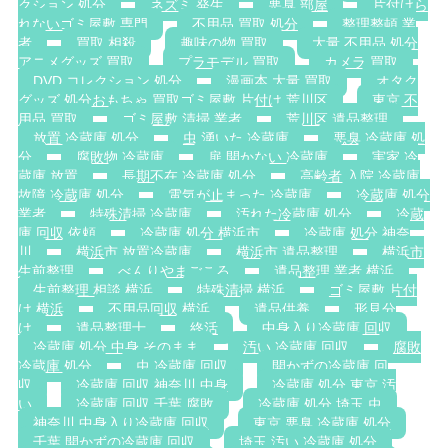
クション 処分
ネズミ 発生
悪臭 部屋
片付けら
れないゴミ屋敷 専門
不用品 買取 処分
整理整頓 業
者
買取 相殺
趣味の物 買取
大量 不用品 処分
アニメグッズ 買取
プラモデル 買取
カメラ 買取
DVD コレクション 処分
漫画本 大量 買取
オタク
グッズ 処分おもちゃ 買取ゴミ屋敷 片付け 荒川区
東京 不
用品 買取
ゴミ屋敷 清掃 業者
荒川区 遺品整理
放置 冷蔵庫 処分
虫 湧いた 冷蔵庫
悪臭 冷蔵庫 処
分
腐敗物 冷蔵庫
扉 開かない 冷蔵庫
実家 冷
蔵庫 放置
長期不在 冷蔵庫 処分
高齢者 入院 冷蔵庫
故障 冷蔵庫 処分
電気が止まった 冷蔵庫
冷蔵庫 処分
業者
特殊清掃 冷蔵庫
汚れた冷蔵庫 処分
冷蔵
庫 回収 依頼
冷蔵庫 処分 横浜市
冷蔵庫 処分 神奈
川
横浜市 放置冷蔵庫
横浜市 遺品整理
横浜市
生前整理
べんりやまごころ
遺品整理 業者 横浜
生前整理 相談 横浜
特殊清掃 横浜
ゴミ屋敷 片付
け 横浜
不用品回収 横浜
遺品供養
形見分
け
遺品整理士
終活
中身入り冷蔵庫 回収
冷蔵庫 処分 中身 そのまま
汚い 冷蔵庫 回収
腐敗
冷蔵庫 処分
虫 冷蔵庫 回収
開かずの冷蔵庫 回
収
冷蔵庫 回収 神奈川 中身
冷蔵庫 処分 東京 汚
い
冷蔵庫 回収 千葉 腐敗
冷蔵庫 処分 埼玉 虫
神奈川 中身入り冷蔵庫 回収
東京 悪臭 冷蔵庫 処分
千葉 開かずの冷蔵庫 回収
埼玉 汚い 冷蔵庫 処分