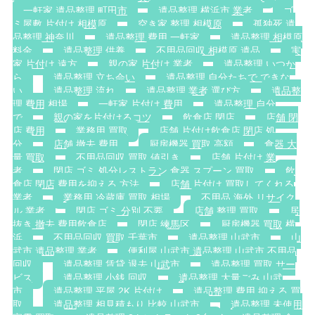
一軒家 遺品整理 町田市
遺品整理 横浜市 業者
ゴ
ミ屋敷 片付け 相模原
空き家 整理 相模原
孤独死 遺
品整理 神奈川
遺品整理 費用 一軒家
遺品整理 相模原
料金
遺品整理 供養
不用品回収 相模原 遺品
実
家 片付け 遠方
親の家 片付け 業者
遺品整理 いつか
ら
遺品整理 立ち会い
遺品整理 自分たちで できな
い
遺品整理 流れ
遺品整理 業者 選び方
遺品整
理 費用 相場
一軒家 片付け 費用
遺品整理 自分
で
親の家を片付けるコツ
飲食店 閉店
店舗 閉
店 費用
業務用 買取
店舗 片付け飲食店 閉店 処
分
店舗 撤去 費用
厨房機器 買取 高額
食器 大
量 買取
不用品回収 買取 値引き
店舗 片付け 業
者
閉店 ゴミ 処分レストラン 食器 スプーン 買取
飲
食店 閉店 費用を抑える 方法
店舗 片付け 買取してくれる
業者
業務用 冷蔵庫 買取 相場
不用品 海外 リサイク
ル 業者
閉店 ゴミ 分別 不要
店舗 整理 買取
居
抜き 撤去 費用飲食店
閉店 練馬区
厨房機器 買取 横
浜
不用品回収 買取 千葉市
遺品整理 山武市
山
武市 遺品整理 業者
便利屋 山武市 遺品整理 山武市 不用品
回収
遺品整理 賃貸 退去 山武市
遺品整理 買取 サー
ビス
遺品整理 小銭 回収
遺品整理 大量ごみ 山武
市
遺品整理 平屋 2K 片付け
遺品整理 費用 抑える 買
取
遺品整理 相見積もり 比較 山武市
遺品整理 未使用