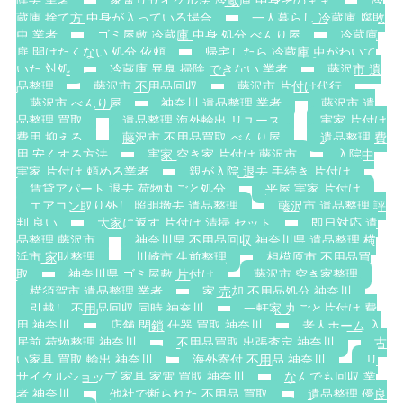
除去 業者
家電リサイクル法 冷蔵庫 中身そのまま
冷
蔵庫 捨て方 中身が入っている場合
一人暮らし 冷蔵庫 腐敗
虫 業者
ゴミ屋敷 冷蔵庫 中身 処分 べんり屋
冷蔵庫
扉 開けたくない 処分 依頼
帰宅したら 冷蔵庫 虫がわいて
いた 対処
冷蔵庫 異臭 掃除 できない 業者
藤沢市 遺
品整理
藤沢市 不用品回収
藤沢市 片付け代行
藤沢市 べんり屋
神奈川 遺品整理 業者
藤沢市 遺
品整理 買取
遺品整理 海外輸出 リユース
実家 片付け
費用 抑える
藤沢市 不用品買取 べんり屋
遺品整理 費
用 安くする方法
実家 空き家 片付け 藤沢市
入院中
実家 片付け 頼める業者
親が入院 退去 手続き 片付け
賃貸アパート 退去 荷物丸ごと処分
平屋 実家 片付け
エアコン取り外し 照明撤去 遺品整理
藤沢市 遺品整理 評
判 良い
大家に返す 片付け 清掃 セット
即日対応 遺
品整理 藤沢市
神奈川県 不用品回収 神奈川県 遺品整理 横
浜市 家財整理
川崎市 生前整理
相模原市 不用品買
取
神奈川県 ゴミ屋敷 片付け
藤沢市 空き家整理
横須賀市 遺品整理 業者
家 売却 不用品処分 神奈川
引越し 不用品回収 同時 神奈川
一軒家 丸ごと片付け 費
用 神奈川
店舗 閉鎖 什器 買取 神奈川
老人ホーム 入
居前 荷物整理 神奈川
不用品買取 出張査定 神奈川
古
い家具 買取 輸出 神奈川
海外寄付 不用品 神奈川
リ
サイクルショップ 家具 家電 買取 神奈川
なんでも回収 業
者 神奈川
他社で断られた 不用品 買取
遺品整理 優良