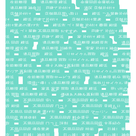
生前整理
遺品整理 横浜
金庫回収金庫処分
遺品整理 神奈川，戸建て片付け
港区 店舗片付け
店舗片付け
店舗用品買い取り
横浜 ごみ屋敷片付
け
横浜 戸建て片付け
店舗片付け業者
店舗片
付け業者の選び方
横浜市 ゴミ屋敷 片付け 費用 相場
横浜 ゴミ屋敷 不用品買取 おすすめ
戸建て 片付け 横
浜
遺品整理 戸建て 横浜
家 片付け 横浜
不用
品 回収 横浜
遺品整理
遺品整理 相模原市
遺品
整理 横浜市
遺品整理 川崎市
実家 片付け 神奈
川
遺品買取 横浜
リサイクル買取 横浜
生前
整理 横浜
遺品整理 買取 リサイクル 横浜
遺品整理
生前整理 横浜
使える物は再利用 遺品整理 横浜
東南
アジア 再利用 遺品整理 横浜
遺品買取 リサイクル品買取
横浜
生前整理 買取サービス 横浜
遺品整理 処分 買取
横浜
環境に優しい遺品整理 横浜
海外リサイクル 遺
品整理 横浜
家具 家電 買取 遺品整理 横浜
思い出の
品 買取 遺品整理 横浜
価値ある物を再利用 遺品整理 横
浜
不用品回収 安い
不用品回収 料金
不用品回
収 相場
不用品回収 口コミ
不用品回収 見積もり
不用品 回収業者 選び方
不用品回収 マージン
不用
品回収 直接依頼
不用品回収 料金還元
不用品回収 買
取
不用品回収 口コミ 評判
不用品回収 大手紹介
不用品回収 優良業者
不用品回収 技術
引越し 東
京
引越し 神奈川
引っ越し 東京
引っ越し 神奈