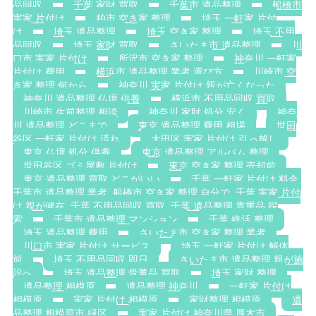
品回収
千葉 家財 買取
千葉市 遺品整理
船橋市
実家 片付け
柏市 空き家 整理
埼玉 一軒家 片付
け
埼玉 遺品整理
埼玉 空き家 整理
埼玉 不用
品回収
埼玉 家財 買取
さいたま市 遺品整理
川
口市 実家 片付け
所沢市 空き家 整理
神奈川 一軒家
片付け 費用
横浜市 遺品整理 業者 選び方
川崎市 空
き家 整理 何から
神奈川 実家 片付け 親が亡くなった
神奈川 遺品整理 仏壇 供養
横浜市 不用品回収 買取
川崎市 生前整理 相談
神奈川 家財 処分 安く
神奈
川 遺品整理 どこまで
東京 遺品整理 費用 相場
世田
谷区 一軒家 片付け 流れ
大田区 実家 片付け 引っ越し
東京 仏壇 処分 供養
東京 遺品整理 アルバム 整理
世田谷区 ゴミ屋敷 片付け
東京 空き家 整理 売却前
東京 遺品整理 買取 どこがいい
千葉 一軒家 片付け 料金.
千葉市 遺品整理 業者. 船橋市 空き家 整理 自分で. 千葉 実家 片付
け 親が健在. 千葉 不用品回収 買取. 千葉 遺品整理 貴重品 探
索
千葉市 遺品整理 マンション
千葉 終活 整理
埼玉 遺品整理 費用
さいたま市 空き家 整理 業者
川口市 実家 片付け サービス
埼玉 一軒家 片付け 解体
前
埼玉 不用品回収 即日
さいたま市 遺品整理 親が施
設へ
埼玉 遺品整理 骨董品 買取
埼玉 家財 整理
遺品整理 相模原
遺品整理 神奈川
一軒家 片付け
相模原
実家 片付け 相模原
家財整理 相模原
遺
品整理 相模原市 緑区
実家 片付け 神奈川県 厚木市