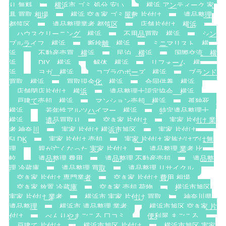
り 無料
横浜市 ゴミ 処分 安い
横浜 アンティーク 家
具 買取 相場
横浜 空き家 ゴミ屋敷 片付け
遺品整理
都筑区
遺品整理業者 都筑区
店舗片付け 横浜
ハウスクリーニング 横浜
不用品買取 横浜
シン
プルライフ 横浜
断捨離 横浜
ミニマリスト 横
浜
不動産売買 横浜
民泊 横浜
国際交流 横
浜
DIY 横浜
解体 横浜
リフォーム 横
浜
ヨガ 横浜
コブラのポーズ 横浜
ブランド
買取 横浜
買取現金化 横浜
合同供養 横浜
店舗閉店片付け 横浜
遺品整理士認定協会 横浜
戸建て売却 横浜
マンション売却 横浜
孤独死
横浜
若年性アルツハイマー 横浜
特定遺品整理士
横浜
遺品買取り
空き家 片付け
実家 片付け 業
者 神奈川
実家 片付け 横浜市旭区
実家 片付け
5LDK
実家 片付け 売却
実家 片付け 家族だけでは無
理
親が亡くなった 実家 片付け
遺品整理 業者 比
較
遺品整理 費用
遺品整理 不動産売却
遺品整
理 冷蔵庫
遺品整理 買取
遺品整理 リサイクル
空き家 片付け 専門業者
空き家 片付け 費用 相場
空き家 放置 冷蔵庫
空き家 売却 荷物
横浜市旭区
実家 片付け 業者
横浜市 実家 片付け 買取
神奈川県
遺品整理
横浜市 遺品整理 業者
横浜市旭区 空き家 片
付け
べんりやまごころ 口コミ
便利屋 まごころ
戸建て 片付け
横浜市旭区 片付け
横浜市旭区 実家