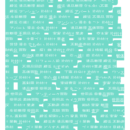
横浜 遺品整理 親切 丁寧
横浜 遺品整理 どこがいい
横浜 遺品整理 相続
横浜 遺品整理 立ち合い不要
横浜 マンション 片付け
横浜 アパート 片付け
横
浜 生前整理
横浜 退去 片付け
横浜 不用品 買取
横浜 引越し 片付け
マンション 退去 丸ごと 片付け
アパート 退去 全体 片付け
遺品整理 高価買取
生
前整理 不用品 処分
実家 片付け 業者
空き家 片付け
買取
大量ゴミ 片付け 業者
遠方 実家 片付け
賃貸 退去 立ち会い 片付け
不動産売却 片付け
家
財処分 買取
探し物 片付け 代行
個人情報 処分 安
全
自治体 提携 片付け
引っ越し前 片付け
解体
前 片付け
リフォーム前 片付け
遺品整理 横浜 比
較
不用品回収 横浜 おすすめ
片付け業者 横浜 評
判
高価買取 片付け
丁寧 仕分け 片付け
ワンス
トップ 片付け
安心 個人情報 片付け
見つかる 片付
け
再利用 片付け
実績豊富 片付け
実家 片付
け
遺品整理 世田谷
家 丸ごと 片付け
不用品買
取 世田谷
アンティーク買取
世田谷 骨董品買取
世田谷 着物買取
世田谷 カメラ買取 世田谷
世田谷
区 片付け 業者
不動産 売却
相続 実家 整理
生前整理 世田谷
高額 買取
無料 査定
リサイ
クル 再利用
横浜 昭和レトロ 家具 買取
横浜 実家 ゴ
ミ屋敷 片付け
横浜市 遺品整理 ゴミ屋敷
横浜 不動産
売却
ゴミ屋敷 どうする 横浜
ゴミ屋敷 片付け 見積も