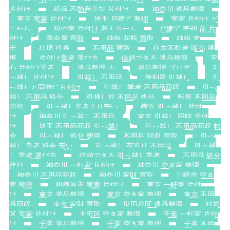
片付け
横浜 不動産売却 片付け
神奈川 遺品整理
東京 実家 片付け
埼玉 戸建て 整理
実家 片付け ど
こから
親の家 片付け 老人ホーム
戸建て 売却 前 片
付け
貴金属 買取
純銀 花瓶 買取
純銀 査
定
仏壇 供養
不用品 買取
住友不動産 販売 提
携
片付け業者 選び方
信頼できる 遺品整理
安
心 片付け業者
遺品整理 士
遺品整理 ブログ
引
っ越し 片付け
引越し 不用品
便利屋 引越し
引
っ越しと同時に片付け
引越し 業者 不用品回収
引っ
越し 不用品 処分
引越し前 不用品 処分
転居 不用品
買取
引っ越し業者より安い
横浜 引っ越し 片付
け
神奈川 引っ越し 不用品
東京 引越し 同時 片付
け
埼玉 不用品回収 引っ越し
引っ越し 不用品回収 料
金
引っ越し 処分 費用
不用品 回収 買取
引っ
越し 業者 料金 安い
引っ越し 荷造り 不用品
引っ越
し 業者 選び方
信頼できる 引っ越し業者
不用品 処分
代行
神奈川 一軒家 片付け
神奈川 空き家 整理
神奈川 不用品回収
神奈川 家財 買取
川崎市 空き
家 整理
相模原市 実家 片付け
東京 一軒家 片付
け
東京 遺品整理
東京 空き家 整理
東京 不用
品回収
東京 家財 買取
世田谷区 遺品整理
杉並
区 実家 片付け
大田区 空き家 整理
千葉 一軒家 片付
け
千葉 遺品整理
千葉 空き家 整理
千葉 不用