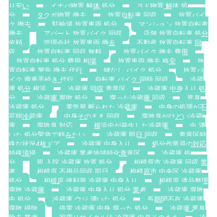
り安い
イナバ物置 解体 処分
ヨド物置 解体 処
分
タクボ物置 撤去
放置自転車 回収
放置バイ
ク 撤去
駐輪場 放置車両 処分
マンション 放置自転車
撤去
アパート 放置バイク 回収
店舗 放置自転車 処分
依頼
管理会社 放置車両 撤去
不動産 放置自転車 回
収
放置自転車 回収 無料
放置バイク 撤去 費用
放置自転車 処分 費用 相場
放置車両 撤去 格安
放
置自転車 警告 撤去 代行
鍵なし バイク 処分
放置バ
イク 廃車手続き 代行
自転車 バイク 同時 回収
冷蔵
庫 処分 横浜
冷蔵庫 回収 青葉区
冷蔵庫 中身入り 処
分
冷蔵庫 腐敗 処分
腐った冷蔵庫 回収
異臭
冷蔵庫 処分
電気屋 断られた 冷蔵庫
中身の処理が不
可能冷蔵庫
中身そのまま 回収
腐敗臭がひどい冷蔵
庫
腐敗臭 対応
横浜虫が発生した冷蔵庫
虫 湧
いた 処分緊急で頼みたい
冷蔵庫 即日 回収
青葉区特
殊な状況4枚ドア
冷蔵庫 中身入り
処分作業員の対応
特殊清掃
冷蔵庫 業者地域特化青葉区
冷蔵庫 処
分
親 入院 冷蔵庫 放置 処分
相模原市 冷蔵庫 回収 業
者
相模原 不用品回収 即日
相模原市 中央区 冷蔵庫
処分
相模原 便利屋 冷蔵庫 中身入り
相模原 遺品整理
腐敗 冷蔵庫
冷蔵庫 中身入り 処分 業者
冷蔵庫 腐敗
虫 処分
冷蔵庫 ウジ 湧いた 処分
長期間不在 冷蔵庫
腐敗 掃除
停電 冷蔵庫 中身 腐った 処分
冷蔵庫 悪臭