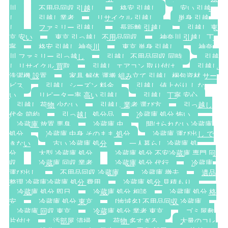
川
不用品回収 引越し
格安 引越し
安い 引越
し
引越し業者
リサイクル 引越し
単身 引越
し
ファミリー 引越し
長距離 引越し
引越し 東
京 安い
東京 引っ越し 不用品回収
神奈川 引越し 丁
寧
格安 引越し 神奈川
東京 単身 引越し
神奈
川 ファミリー 引っ越し
引越し 不用品回収 同時
引越
し リサイクル 買取
引越し エアコン 取り付け
引越し
洗濯機 設置
家具 解体 運搬 組み立て 引越し 梱包資材 サー
ビス
引越し シーズン 料金
引越し 値上がり しな
い
リピーター率 高い 引越し
引越し 丁寧 安心
引越し 荷物 少ない
引越し 業者 選び方
引っ越し
代金 節約
引っ越し 処分品
冷蔵庫 処分 怖い
冷蔵庫 放置 悪臭
冷蔵庫 虫
開けられない 冷蔵庫
処分
冷蔵庫 中身 そのまま 処分
冷蔵庫 運び出し で
きない
古い 冷蔵庫 処分
一人暮らし 冷蔵庫 処
分
大型 冷蔵庫 処分
冷蔵庫 処分 不安冷蔵庫 専門 回
収
冷蔵庫 回収 業者
冷蔵庫 処分 代行
冷蔵庫
運び出し
不用品回収 冷蔵庫
冷蔵庫 撤去
遺品
整理 冷蔵庫冷蔵庫 処分 費用
冷蔵庫 処分 見積もり
冷蔵庫 処分 即日
冷蔵庫 処分 相談
冷蔵庫 処分 格
安
冷蔵庫 処分 東京
[地域名] 不用品回収 冷蔵庫
冷蔵庫 回収 東京
冷蔵庫 処分 業者 東京
ゴミ屋敷
片付け
汚部屋 清掃
荷物 多すぎる
大量のコレ