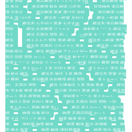
家電 買取
遺品整理 2トントラック 2台
遺品整理 食
品 処分
遺品整理 料金 相場 山武市
賃貸物件 遺品整
理 注意点
遺品整理 業者 選び方 信頼
遺品整理 小銭
貯金 見つけ方
横浜市 一軒家 片付け
横浜 一軒家 整
理
横浜市 お片付け 業者 おすすめ
横浜市 遺品整理
買取
横浜 生前整理 リユース
便利屋まごころ 横浜 口
コミ
横浜 不用品 買取 高い
一軒家 丸ごと 整理 費用
横浜
使えるもの 買取 業者 横浜
横浜市 一軒家 専門
業者
横浜市 不用品 リサイクル 業者
横浜市 一軒家
荷物 処分
横浜 整理収納 アドバイザー 業者
横浜 不
用品 回収 買取 セット
横浜市 粗大ゴミ 費用 削減
便
利屋まごころ 差別化 リユース
一軒家 片付け 費用 相場 横
浜
老人ホーム 入居 片付け 横浜
老人ホーム 退去 荷
物 処分 横浜
横浜市 施設 入居 整理
横浜市 実家 片付
け 費用
遺品整理 生前整理 横浜 買取
老人ホーム 引
越し 不用品 買取
横浜 介護施設 入居 準備 業者
横浜
市 空き家 整理 業者
親の家 片付け 業者 横浜
横浜市
ホーム 退去 残置物 撤去
便利屋まごころ 老人ホーム
施設入居前 片付け 業者
横浜 不用品 回収 買取 一括
老人ホーム 荷物 整理 安い
横浜 老人ホーム 退去後の清
掃
物置 中身 処分
物置 不用品回収 セット
物
置 土台 ブロック 処分
物置 解体 処分
物置 撤去 費
用
便利屋 物置 解体
物置 解体 処分 低価格
物
置 撤去 格安
物置 解体 便利屋価格
物置 処分 相場よ