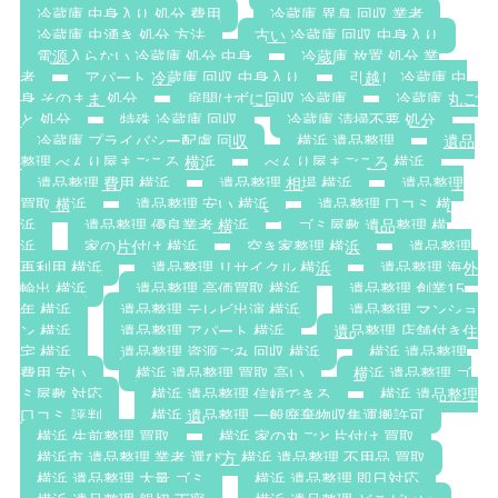
冷蔵庫 中身入り 処分 費用
冷蔵庫 異臭 回収 業者
冷蔵庫 虫湧き 処分 方法
古い 冷蔵庫 回収 中身入り
電源入らない 冷蔵庫 処分 中身
冷蔵庫 放置 処分 業
者
アパート 冷蔵庫 回収 中身入り
引越し 冷蔵庫 中
身 そのまま 処分
扉開けずに回収 冷蔵庫
冷蔵庫 丸ご
と 処分
特殊 冷蔵庫 回収
冷蔵庫 清掃不要 処分
冷蔵庫 プライバシー配慮 回収
横浜 遺品整理
遺品
整理 べんり屋まごころ 横浜
べんり屋まごころ 横浜
遺品整理 費用 横浜
遺品整理 相場 横浜
遺品整理
買取 横浜
遺品整理 安い 横浜
遺品整理 口コミ 横
浜
遺品整理 優良業者 横浜
ゴミ屋敷 遺品整理 横
浜
家の片付け 横浜
空き家整理 横浜
遺品整理
再利用 横浜
遺品整理 リサイクル 横浜
遺品整理 海外
輸出 横浜
遺品整理 高価買取 横浜
遺品整理 創業15
年 横浜
遺品整理 テレビ出演 横浜
遺品整理 マンショ
ン 横浜
遺品整理 アパート 横浜
遺品整理 店舗付き住
宅 横浜
遺品整理 資源ごみ 回収 横浜
横浜 遺品整理
費用 安い
横浜 遺品整理 買取 高い
横浜 遺品整理 ゴ
ミ屋敷 対応
横浜 遺品整理 信頼できる
横浜 遺品整理
口コミ 評判
横浜 遺品整理 一般廃棄物収集運搬許可
横浜 生前整理 買取
横浜 家の丸ごと片付け 買取
横浜市 遺品整理 業者 選び方 横浜 遺品整理 不用品 買取
横浜 遺品整理 大量 ゴミ
横浜 遺品整理 即日対応